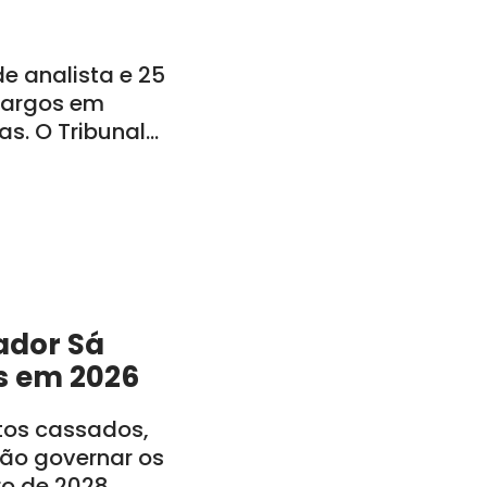
 analista e 25
 cargos em
s. O Tribunal
o: CE, PE, PB, RN,
ador Sá
s em 2026
itos cassados,
rão governar os
ro de 2028