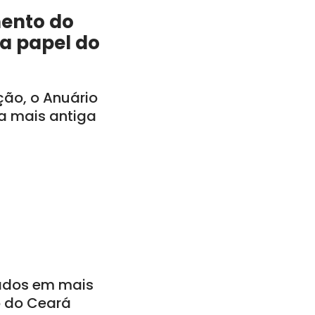
mento do
a papel do
ção, o Anuário
a mais antiga
ados em mais
o do Ceará