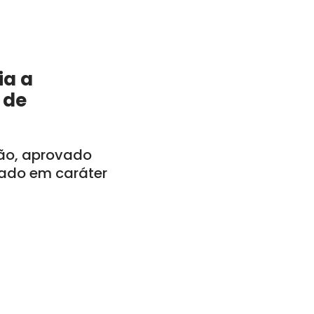
ia a
 de
tão, aprovado
vado em caráter