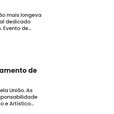
ão mais longeva
al dedicado
s. Evento de
a-feira, dia 29,
bamento de
la União. As
sponsabilidade
o e Artístico