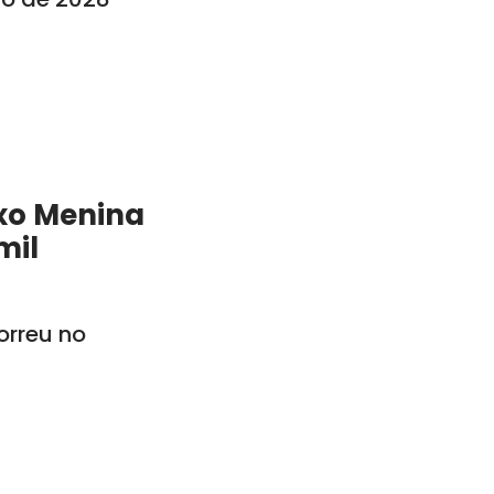
xo Menina
mil
rreu no