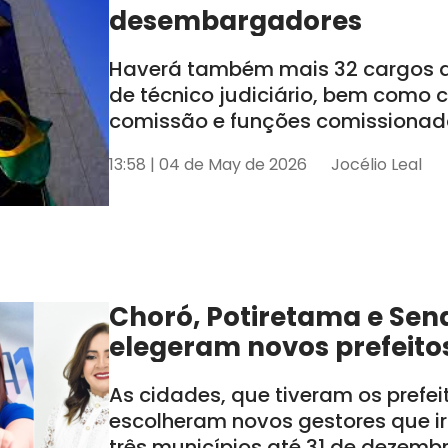
desembargadores
Haverá também mais 32 cargos de
de técnico judiciário, bem como
comissão e funções comissionada
tem seis estados sob sua jurisdiçã
13:58 | 04 de May de 2026
Jocélio Leal
AL e SE
Choró, Potiretama e Sen
elegeram novos prefeito
As cidades, que tiveram os prefe
escolheram novos gestores que i
três municípios até 31 de dezemb