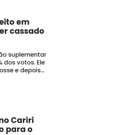
feito em
ser cassado
ção suplementar
 dos votos. Ele
posse e depois
inistração
o Cariri
o para o