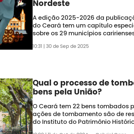
Nordeste
A edição 2025-2026 da publicaç
do Ceará tem um capítulo especi
sobre os 29 municípios caririense
lançamento ocorreu nessa segund
10:31 | 30 de Sep de 2025
em Juazeiro do Norte
Qual o processo de tom
bens pela União?
O Ceará tem 22 bens tombados pe
ações de tombamento são de re
do Instituto do Patrimônio Históric
Nacional (Iphan)