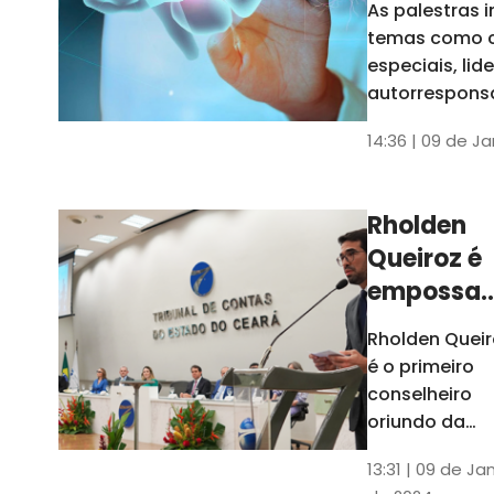
As palestras 
trabalho
temas como 
especiais, lid
autorrespons
e práticas ES
14:36 | 09 de J
ambientes
corporativos
Rholden
Queiroz é
empossa
president
Rholden Queir
do TCE
é o primeiro
Ceará
conselheiro
oriundo da
carreira do
13:31 | 09 de Ja
Ministério