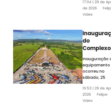
17:04 | 29 de Ap
novos gestor
de 2026
Feli
que irão
Vides
governar os
três municípi
até 31 de
Inaugura
dezembro de
do
2028
Complexo
Menina
Inauguração 
Benigna
equipamento
atraiu ce
ocorreu no
30 mil
sábado, 25
visitantes
16:53 | 29 de Ap
2026
Felipe
Vides