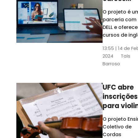
gratuitos
O projeto é u
para
parceria com
profission
DELL e oferece
da
cursos de ingl
produção de
educação
13:55 | 14 de Fe
conteúdo
2024
Taís
acessível,
Barroso
informática
prática, dentr
outras opçõe
UFC abre
inscrições
para violi
viola
O projeto Ens
erudita,
Coletivo de
violoncelo
Cordas