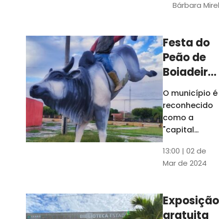
Bárbara Mire
do TCE. A
matéria
chegara a
Festa do
escolas de 52
Peão de
municípios
Boiadeiro,
em Piquet
O município é
Carneiro,
reconhecido
será em
como a
julho
"capital
cearense do
13:00 | 02 de
rodeio" e
Mar de 2024
possui a
única arena
fixa de rodeio
Exposição
do Ceará
gratuita