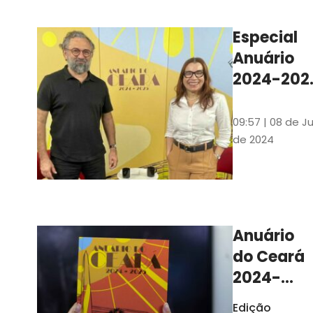
Ilustrações s
assinadas pe
Especial
artista plásti
Anuário
Carlus Camp
2024-202
assista no
YouTube 
09:57 | 08 de Ju
nas
de 2024
platafor
de
streamin
Anuário
do Ceará
2024-
2025
Edição