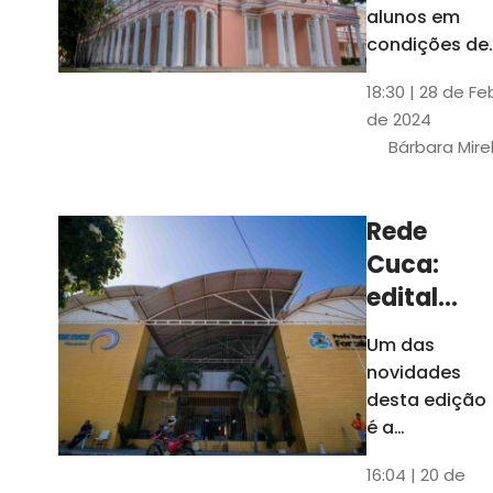
até 4 de
alunos em
março
condições de
vulnerabilida
18:30 | 28 de Fe
social. Podem
de 2024
se inscrever
Bárbara Mire
estudantes
matriculados
em cursos
Rede
presenciais d
Cuca:
graduação d
Universidade
edital
seleciona
Um das
400
novidades
jovens
desta edição
para
é a
ampliação
vagas de
16:04 | 20 de
do número de