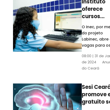
Instituto
oferece
cursos
gratuitos
O Inec, por me
para
do projeto
crianças 
Labinec, abre
jovens em
vagas para o
cursos de
Maracan
08:00 | 31 de Ja
robótica, jog
de 2024
Anuá
digitais e
do Ceará
desenvolvime
de aplicativos
Confira
Sesi Cear
promove 
gratuito s
saúde men