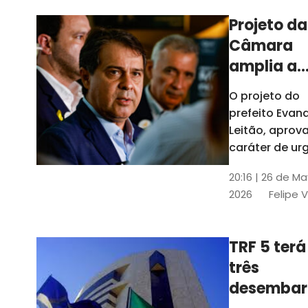
Projeto da
Câmara
amplia a
estrutura
O projeto do
administr
prefeito Evan
de Fortal
Leitão, apro
caráter de ur
foi aprovado
20:16 | 26 de M
caráter de ur
2026
Felipe 
TRF 5 terá
três
desembar