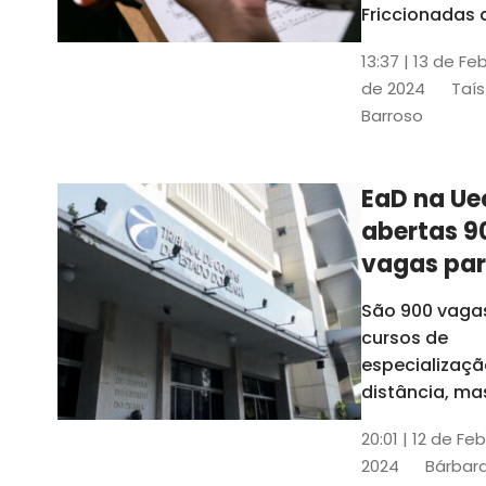
contrabai
Friccionadas 
UFC oferece
13:37 | 13 de Fe
cursos gratui
de 2024
Taís
para alunos
Barroso
acima de 7
anos; confira
informações
EaD na Ue
abertas 9
vagas pa
cursos de
São 900 vaga
especiali
cursos de
a distânci
especializaçã
distância, ma
vinculados a 
20:01 | 12 de Fe
presenciais
2024
Bárbara
espalhados p