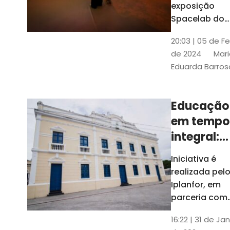
com
exposição
Tribunais de
definição
Spacelab do
Contas
Brasil, laborat
10k
20:03 | 05 de F
itinerante co
de 2024
Mari
projeções
Eduarda Barros
cinematográf
Educação
em tempo
integral:
Fortaleza
Iniciativa é
recebe
realizada pel
proposta
Iplanfor, em
de
parceria com
o coletivo
cidadãos
16:22 | 31 de Jan
Delibera Brasil