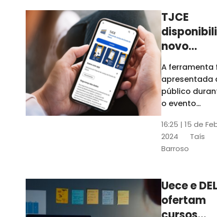
TJCE
disponibil
novo
aplicativo
A ferramenta 
com
apresentada 
funções
público duran
atualizad
o evento
“Convergênci
confira
16:25 | 15 de Fe
Transformaç
2024
Taís
Digital no TJC
Barroso
Avanços e
Perspectivas”
Uece e DEL
ofertam
cursos