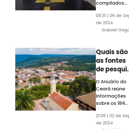
compilados
pelo Ipece, q
08:31 | 06 de S
também atua
de 2024
na elaboraçã
Gabriel Gag
do capítulo
Índice
Comparativo
Quais são
de Gestão
as fontes
Municipal
(ICGM)
de pesqui
das ficha
O Anuário do
do Guia d
Ceará reúne
Município
informações
sobre os 184
municípios
21:09 | 02 de Se
dentro do Gui
de 2024
dos Município