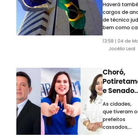
Haverá també
cargos de ana
de técnico jud
bem como ca
comissão e f
13:58 | 04 de M
comissionada
Jocélio Leal
Tribunal tem s
estados sob 
jurisdição: CE, 
Choró,
AL e SE
Potiretam
e Senador
Sá
As cidades,
elegeram
que tiveram o
novos
prefeitos
prefeitos
cassados,
escolheram
em 2026