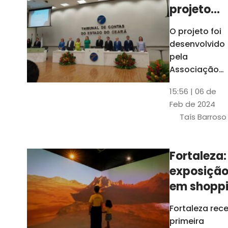
projeto
para
O projeto foi
ampliar
desenvolvido
uso de
pela
linguage
Associação
dos Membros
simples
15:56 | 06 de
dos Tribunais
Feb de 2024
de Contas do
Taís Barroso
Brasil
(Atricon) e
será
Fortaleza:
integralment
exposiçã
custeado co
recursos do
em shopp
BID, sem ônus
traz
Fortaleza rec
financeiros
projeções
primeira
para os