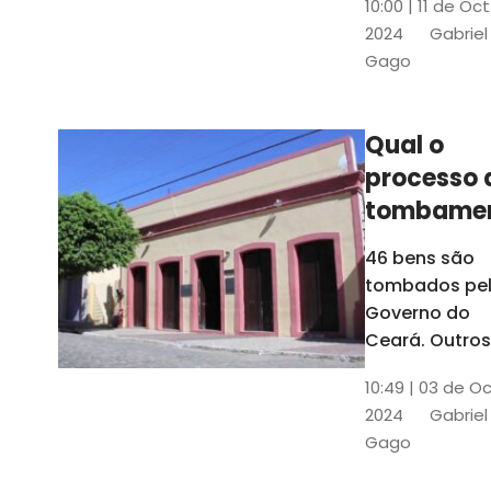
10:00 | 11 de Oc
de
2024
Gabriel
responsabili
Gago
do Instituto d
Patrimônio
Histórico e
Qual o
Artístico Naci
processo 
(Iphan)
tombame
de bens p
46 bens são
Governo 
tombados pe
Estado?
Governo do
Ceará. Outros
dois estão e
10:49 | 03 de O
processo de
2024
Gabriel
tombamento,
Gago
no Crato e ou
em Senador