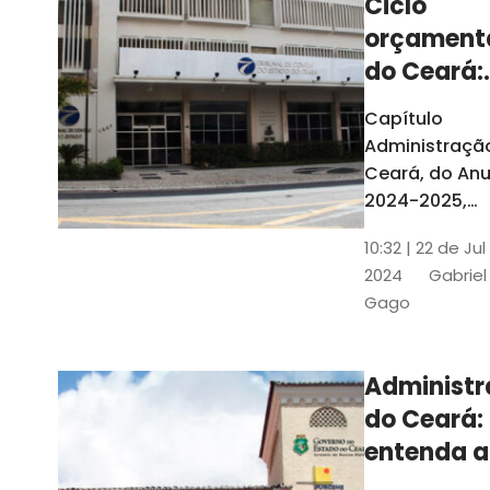
Ciclo
orçament
do Ceará:
entenda a
Capítulo
elaboraç
Administraçã
do conte
Ceará, do Anu
2024-2025,
detalha as et
10:32 | 22 de Jul
do Ciclo
2024
Gabriel
Orçamentário
Gago
Conteúdo é
elaborado c
Seplag e TCE
Administ
do Ceará:
entenda a
diferença