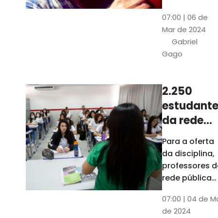
horas, na
Patativa
07:00 | 06 de
Pinacoteca
do
Mar de 2024
do Ceará,
Assaré
Gabriel
celebrará os
Gago
115 anos de
nascimento
do poeta
2.250
Patativa do
estudante
Assaré, um
dos maiores
da rede
nomes da
pública d
Para a oferta
cultura
Ceará
da disciplina,
popular
terão
professores d
cearense
disciplina
rede pública
terão
eletiva do
07:00 | 04 de M
formação co
TCE
de 2024
profissionais