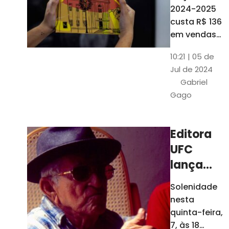
está à
2024-2025
venda
custa R$ 136
nas
em vendas
avulsas. Os
bancas e
10:21 | 05 de
assinantes
livrarias
Jul de 2024
do O POVO
de
Gabriel
podem
Fortaleza
Gago
comprar o
livro por R$
99
Editora
UFC
lança
nova
Solenidade
edição de
nesta
"Cordéis",
quinta-feira,
de
7, às 18