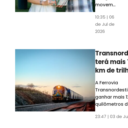
movem
os dados
10:35 | 06
em mais
de Jul de
uma
2026
edição
belíssima
do
Transnord
Anuário
terá mais 
do Ceará
km de tril
ainda est
A Ferrovia
Transnordesti
ganhar mais 1
quilômetros de
até o fim do 
23:47 | 03 de Ju