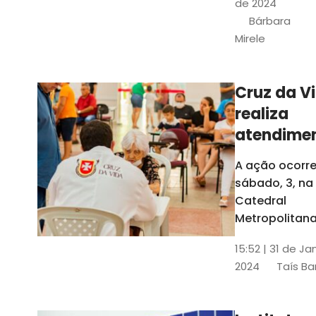
de 2024
e a Rede
Bárbara
Conheciment
Mirele
Social (RCS)
Cruz da V
realiza
atendime
médicos
A ação ocorre
gratuitos
sábado, 3, na
Fortaleza
Catedral
Metropolitana
Fortaleza,
15:52 | 31 de Ja
localizada no
2024
Taís Ba
Centro da Cap
A entrada ser
pela rua Sobr