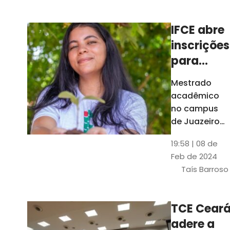
Ceará
IFCE abre
inscrições
para
mestrado
Mestrado
em
acadêmico
Juazeiro
no campus
do Norte;
de Juazeiro
do Norte tem
confira
19:58 | 08 de
18 vagas para
Feb de 2024
pessoas com
Taís Barroso
graduação
completa em
qualquer
TCE Cear
área
adere a