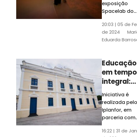
com
exposição
Tribunais de
definição
Spacelab do
Contas
Brasil, laborat
10k
20:03 | 05 de F
itinerante co
de 2024
Mari
projeções
Eduarda Barros
cinematográf
Educação
em tempo
integral:
Fortaleza
Iniciativa é
recebe
realizada pel
proposta
Iplanfor, em
de
parceria com
o coletivo
cidadãos
16:22 | 31 de Jan
Delibera Brasil