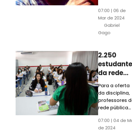
horas, na
Patativa
07:00 | 06 de
Pinacoteca
do
Mar de 2024
do Ceará,
Assaré
Gabriel
celebrará os
Gago
115 anos de
nascimento
do poeta
2.250
Patativa do
estudante
Assaré, um
dos maiores
da rede
nomes da
pública d
Para a oferta
cultura
Ceará
da disciplina,
popular
terão
professores d
cearense
disciplina
rede pública
terão
eletiva do
07:00 | 04 de M
formação co
TCE
de 2024
profissionais