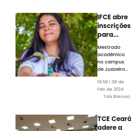
Ceará
IFCE abre
inscrições
para
mestrado
Mestrado
em
acadêmico
Juazeiro
no campus
do Norte;
de Juazeiro
do Norte tem
confira
19:58 | 08 de
18 vagas para
Feb de 2024
pessoas com
Taís Barroso
graduação
completa em
qualquer
TCE Cear
área
adere a