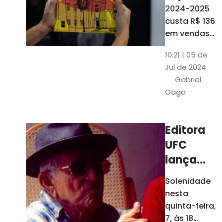
está à
2024-2025
venda
custa R$ 136
nas
em vendas
avulsas. Os
bancas e
10:21 | 05 de
assinantes
livrarias
Jul de 2024
do O POVO
de
Gabriel
podem
Fortaleza
Gago
comprar o
livro por R$
99
Editora
UFC
lança
nova
Solenidade
edição de
nesta
"Cordéis",
quinta-feira,
de
7, às 18