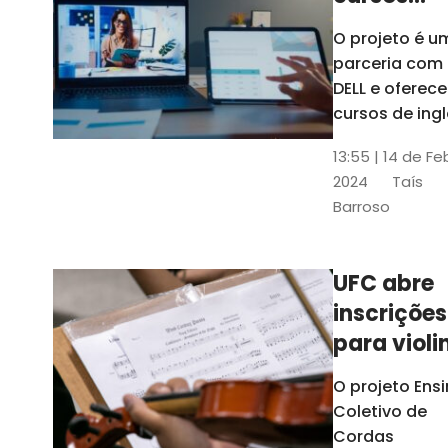
gratuitos
O projeto é u
para
parceria com
profission
DELL e oferece
da
cursos de ingl
produção de
educação
13:55 | 14 de Fe
conteúdo
2024
Taís
acessível,
Barroso
informática
prática, dentr
outras opçõe
UFC abre
inscrições
para violi
viola
O projeto Ens
erudita,
Coletivo de
violoncelo
Cordas