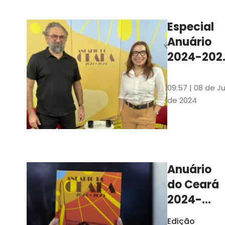
Ilustrações s
assinadas pe
Especial
artista plásti
Anuário
Carlus Camp
2024-202
assista no
YouTube 
09:57 | 08 de Ju
nas
de 2024
platafor
de
streamin
Anuário
do Ceará
2024-
2025
Edição