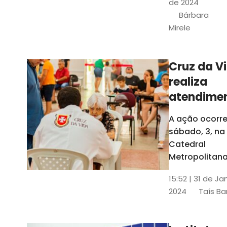
de 2024
e a Rede
Bárbara
Conheciment
Mirele
Social (RCS)
Cruz da V
realiza
atendime
médicos
A ação ocorre
gratuitos
sábado, 3, na
Fortaleza
Catedral
Metropolitana
Fortaleza,
15:52 | 31 de Ja
localizada no
2024
Taís Ba
Centro da Cap
A entrada ser
pela rua Sobr