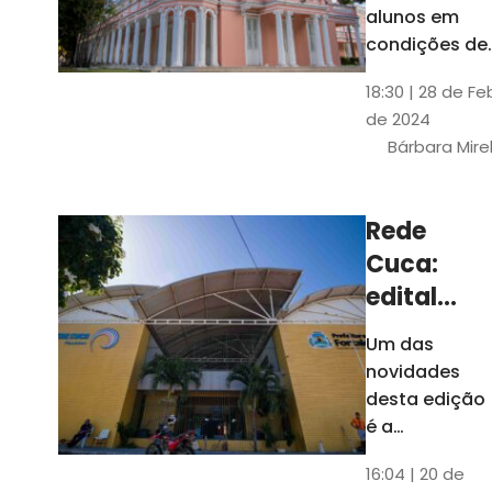
até 4 de
alunos em
março
condições de
vulnerabilida
18:30 | 28 de Fe
social. Podem
de 2024
se inscrever
Bárbara Mire
estudantes
matriculados
em cursos
Rede
presenciais d
Cuca:
graduação d
Universidade
edital
seleciona
Um das
400
novidades
jovens
desta edição
para
é a
ampliação
vagas de
16:04 | 20 de
do número de