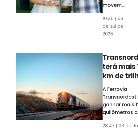
movem
os dados
10:35 | 06
em mais
de Jul de
uma
2026
edição
belíssima
do
Transnord
Anuário
terá mais 
do Ceará
km de tril
ainda est
A Ferrovia
Transnordesti
ganhar mais 1
quilômetros de
até o fim do 
23:47 | 03 de Ju