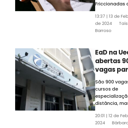
contrabai
Friccionadas 
UFC oferece
13:37 | 13 de Fe
cursos gratui
de 2024
Taís
para alunos
Barroso
acima de 7
anos; confira
informações
EaD na Ue
abertas 9
vagas pa
cursos de
São 900 vaga
especiali
cursos de
a distânci
especializaçã
distância, ma
vinculados a 
20:01 | 12 de Fe
presenciais
2024
Bárbara
espalhados p