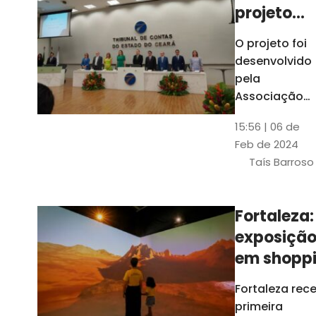
projeto
para
O projeto foi
ampliar
desenvolvido
uso de
pela
linguage
Associação
dos Membros
simples
15:56 | 06 de
dos Tribunais
Feb de 2024
de Contas do
Taís Barroso
Brasil
(Atricon) e
será
Fortaleza:
integralment
exposiçã
custeado co
recursos do
em shopp
BID, sem ônus
traz
Fortaleza rec
financeiros
projeções
primeira
para os