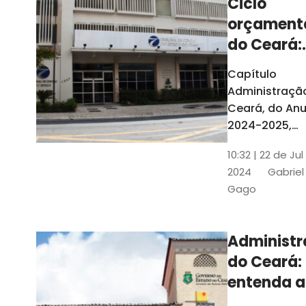
Ciclo
orçament
do Ceará:
entenda a
Capítulo
elaboraç
Administraçã
do conte
Ceará, do Anu
2024-2025,
detalha as et
10:32 | 22 de Jul
do Ciclo
2024
Gabriel
Orçamentário
Gago
Conteúdo é
elaborado c
Seplag e TCE
Administ
do Ceará:
entenda a
diferença