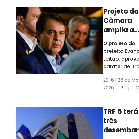
Projeto da
Câmara
amplia a
estrutura
O projeto do
administr
prefeito Evan
de Fortal
Leitão, apro
caráter de ur
foi aprovado
20:16 | 26 de M
caráter de ur
2026
Felipe 
TRF 5 terá
três
desembar