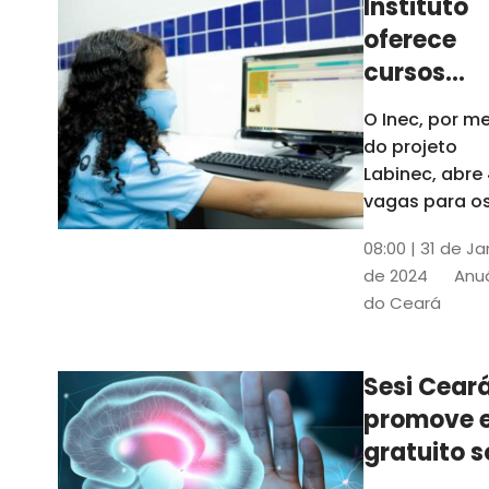
Instituto
oferece
cursos
gratuitos
O Inec, por me
para
do projeto
crianças 
Labinec, abre
jovens em
vagas para o
cursos de
Maracan
08:00 | 31 de Ja
robótica, jog
de 2024
Anuá
digitais e
do Ceará
desenvolvime
de aplicativos
Confira
Sesi Cear
promove 
gratuito s
saúde men