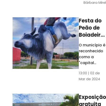
Bárbara Mire
do TCE. A
matéria
chegara a
Festa do
escolas de 52
Peão de
municípios
Boiadeiro,
em Piquet
O município é
Carneiro,
reconhecido
será em
como a
julho
"capital
cearense do
13:00 | 02 de
rodeio" e
Mar de 2024
possui a
única arena
fixa de rodeio
Exposição
do Ceará
gratuita