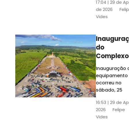
17:04 | 29 de Ap
novos gestor
de 2026
Feli
que irão
Vides
governar os
três municípi
até 31 de
Inaugura
dezembro de
do
2028
Complexo
Menina
Inauguração 
Benigna
equipamento
atraiu ce
ocorreu no
30 mil
sábado, 25
visitantes
16:53 | 29 de Ap
2026
Felipe
Vides