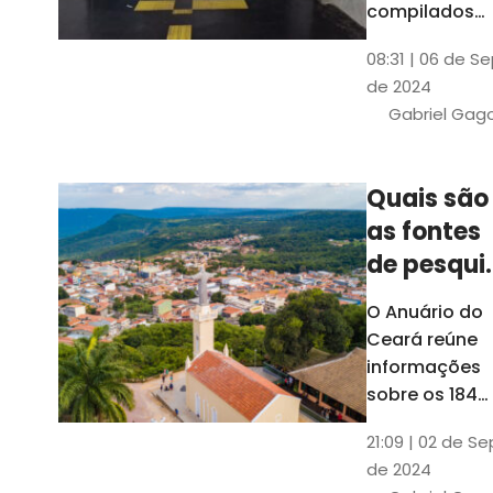
compilados
pelo Ipece, q
08:31 | 06 de S
também atua
de 2024
na elaboraçã
Gabriel Gag
do capítulo
Índice
Comparativo
Quais são
de Gestão
as fontes
Municipal
(ICGM)
de pesqui
das ficha
O Anuário do
do Guia d
Ceará reúne
Município
informações
sobre os 184
municípios
21:09 | 02 de Se
dentro do Gui
de 2024
dos Município