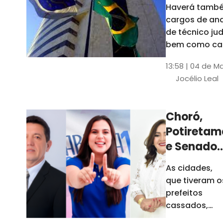
Haverá també
cargos de ana
de técnico jud
bem como ca
comissão e f
13:58 | 04 de M
comissionada
Jocélio Leal
Tribunal tem s
estados sob 
jurisdição: CE, 
Choró,
AL e SE
Potiretam
e Senador
Sá
As cidades,
elegeram
que tiveram o
novos
prefeitos
prefeitos
cassados,
escolheram
em 2026