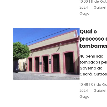
10:00 | 11 de Oc
de
2024
Gabriel
responsabili
Gago
do Instituto d
Patrimônio
Histórico e
Qual o
Artístico Naci
processo 
(Iphan)
tombame
de bens p
46 bens são
Governo 
tombados pe
Estado?
Governo do
Ceará. Outros
dois estão e
10:49 | 03 de O
processo de
2024
Gabriel
tombamento,
Gago
no Crato e ou
em Senador