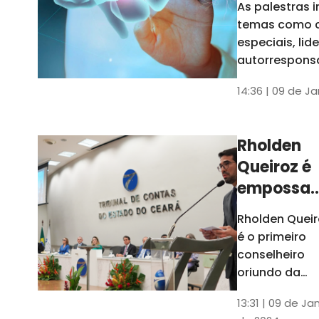
As palestras 
trabalho
temas como 
especiais, lid
autorrespons
e práticas ES
14:36 | 09 de J
ambientes
corporativos
Rholden
Queiroz é
empossa
president
Rholden Queir
do TCE
é o primeiro
Ceará
conselheiro
oriundo da
carreira do
13:31 | 09 de Ja
Ministério