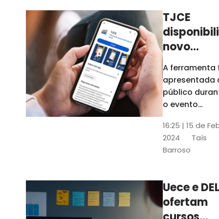
TJCE
disponibil
novo
aplicativo
A ferramenta 
com
apresentada 
funções
público duran
atualizad
o evento
“Convergênci
confira
16:25 | 15 de Fe
Transformaç
2024
Taís
Digital no TJC
Barroso
Avanços e
Perspectivas”
Uece e DEL
ofertam
cursos