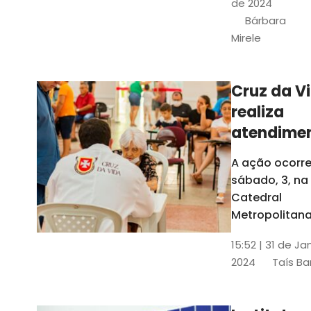
de 2024
e a Rede
Bárbara
Conheciment
Mirele
Social (RCS)
Cruz da V
realiza
atendime
médicos
A ação ocorre
gratuitos
sábado, 3, na
Fortaleza
Catedral
Metropolitana
Fortaleza,
15:52 | 31 de Ja
localizada no
2024
Taís Ba
Centro da Cap
A entrada ser
pela rua Sobr