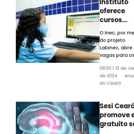
Instituto
oferece
cursos
gratuitos
O Inec, por me
para
do projeto
crianças 
Labinec, abre
jovens em
vagas para o
cursos de
Maracan
08:00 | 31 de Ja
robótica, jog
de 2024
Anuá
digitais e
do Ceará
desenvolvime
de aplicativos
Confira
Sesi Cear
promove 
gratuito s
saúde men