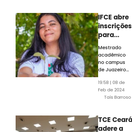
Ceará
IFCE abre
inscrições
para
mestrado
Mestrado
em
acadêmico
Juazeiro
no campus
do Norte;
de Juazeiro
do Norte tem
confira
19:58 | 08 de
18 vagas para
Feb de 2024
pessoas com
Taís Barroso
graduação
completa em
qualquer
TCE Cear
área
adere a