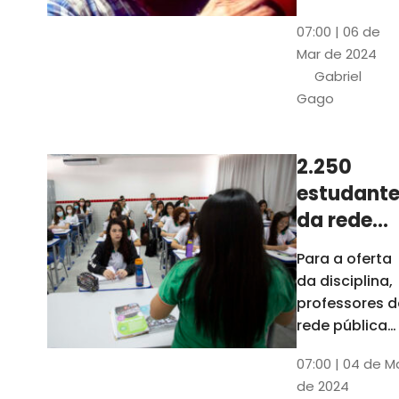
horas, na
Patativa
07:00 | 06 de
Pinacoteca
do
Mar de 2024
do Ceará,
Assaré
Gabriel
celebrará os
Gago
115 anos de
nascimento
do poeta
2.250
Patativa do
estudante
Assaré, um
dos maiores
da rede
nomes da
pública d
Para a oferta
cultura
Ceará
da disciplina,
popular
terão
professores d
cearense
disciplina
rede pública
terão
eletiva do
07:00 | 04 de M
formação co
TCE
de 2024
profissionais