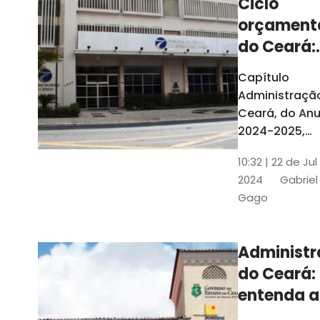
Ciclo
orçament
do Ceará:
entenda a
Capítulo
elaboraç
Administraçã
do conte
Ceará, do Anu
2024-2025,
detalha as et
10:32 | 22 de Jul
do Ciclo
2024
Gabriel
Orçamentário
Gago
Conteúdo é
elaborado c
Seplag e TCE
Administ
do Ceará:
entenda a
diferença