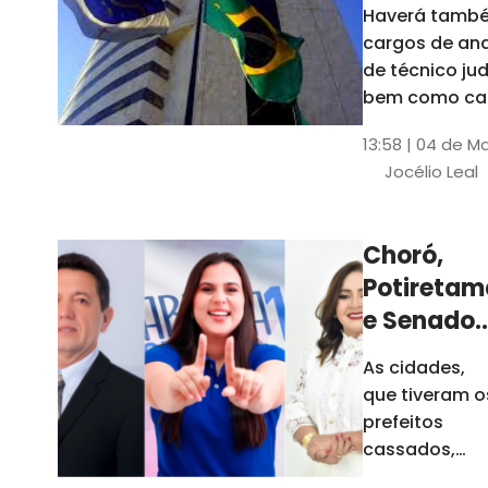
Haverá també
cargos de ana
de técnico jud
bem como ca
comissão e f
13:58 | 04 de M
comissionada
Jocélio Leal
Tribunal tem s
estados sob 
jurisdição: CE, 
Choró,
AL e SE
Potiretam
e Senador
Sá
As cidades,
elegeram
que tiveram o
novos
prefeitos
prefeitos
cassados,
escolheram
em 2026