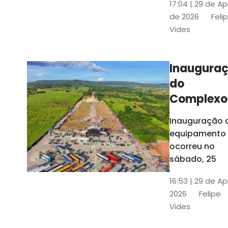
17:04 | 29 de Ap
novos gestor
de 2026
Feli
que irão
Vides
governar os
três municípi
até 31 de
Inaugura
dezembro de
do
2028
Complexo
Menina
Inauguração 
Benigna
equipamento
atraiu ce
ocorreu no
30 mil
sábado, 25
visitantes
16:53 | 29 de Ap
2026
Felipe
Vides