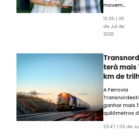
movem
os dados
10:35 | 06
em mais
de Jul de
uma
2026
edição
belíssima
do
Transnord
Anuário
terá mais 
do Ceará
km de tril
ainda est
A Ferrovia
Transnordesti
ganhar mais 1
quilômetros de
até o fim do 
23:47 | 03 de Ju