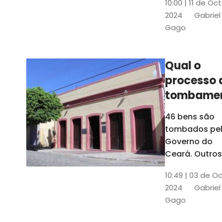
10:00 | 11 de Oc
de
2024
Gabriel
responsabili
Gago
do Instituto d
Patrimônio
Histórico e
Qual o
Artístico Naci
processo 
(Iphan)
tombame
de bens p
46 bens são
Governo 
tombados pe
Estado?
Governo do
Ceará. Outros
dois estão e
10:49 | 03 de O
processo de
2024
Gabriel
tombamento,
Gago
no Crato e ou
em Senador