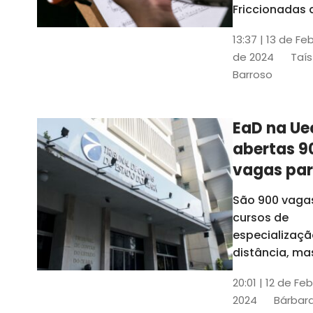
contrabai
Friccionadas 
UFC oferece
13:37 | 13 de Fe
cursos gratui
de 2024
Taís
para alunos
Barroso
acima de 7
anos; confira
informações
EaD na Ue
abertas 9
vagas pa
cursos de
São 900 vaga
especiali
cursos de
a distânci
especializaçã
distância, ma
vinculados a 
20:01 | 12 de Fe
presenciais
2024
Bárbara
espalhados p