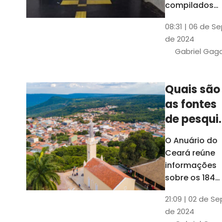
compilados
pelo Ipece, q
08:31 | 06 de S
também atua
de 2024
na elaboraçã
Gabriel Gag
do capítulo
Índice
Comparativo
Quais são
de Gestão
as fontes
Municipal
(ICGM)
de pesqui
das ficha
O Anuário do
do Guia d
Ceará reúne
Município
informações
sobre os 184
municípios
21:09 | 02 de Se
dentro do Gui
de 2024
dos Município