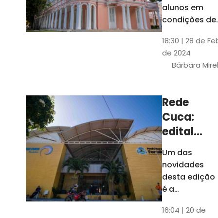
até 4 de
alunos em
março
condições de
vulnerabilida
18:30 | 28 de Fe
social. Podem
de 2024
se inscrever
Bárbara Mire
estudantes
matriculados
em cursos
Rede
presenciais d
Cuca:
graduação d
Universidade
edital
seleciona
Um das
400
novidades
jovens
desta edição
para
é a
ampliação
vagas de
16:04 | 20 de
do número de