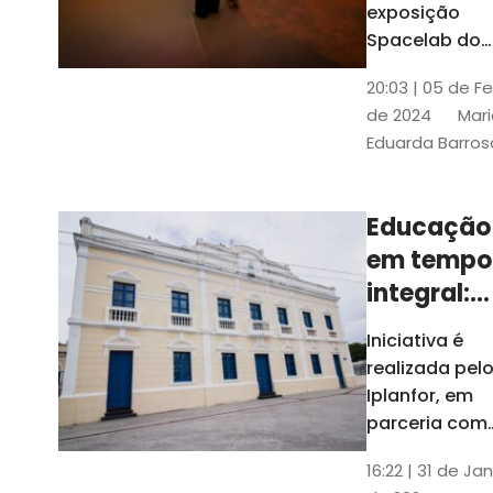
com
exposição
Tribunais de
definição
Spacelab do
Contas
Brasil, laborat
10k
20:03 | 05 de F
itinerante co
de 2024
Mari
projeções
Eduarda Barros
cinematográf
Educação
em tempo
integral:
Fortaleza
Iniciativa é
recebe
realizada pel
proposta
Iplanfor, em
de
parceria com
o coletivo
cidadãos
16:22 | 31 de Jan
Delibera Brasil