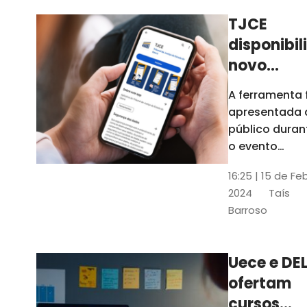
TJCE
disponibil
novo
aplicativo
A ferramenta 
com
apresentada 
funções
público duran
atualizad
o evento
“Convergênci
confira
16:25 | 15 de Fe
Transformaç
2024
Taís
Digital no TJC
Barroso
Avanços e
Perspectivas”
Uece e DEL
ofertam
cursos