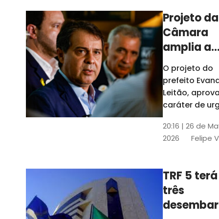
Projeto da
Câmara
amplia a
estrutura
O projeto do
administr
prefeito Evan
de Fortal
Leitão, apro
caráter de ur
foi aprovado
20:16 | 26 de M
caráter de ur
2026
Felipe 
TRF 5 terá
três
desembar