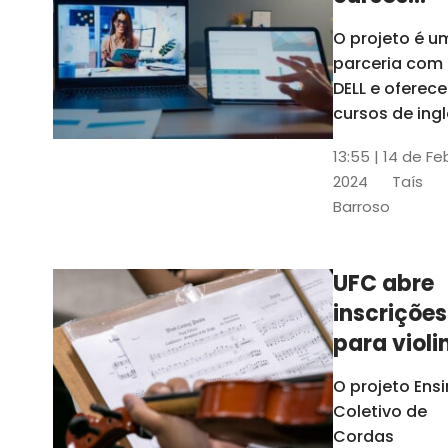
gratuitos
O projeto é u
para
parceria com
profission
DELL e oferece
da
cursos de ingl
produção de
educação
13:55 | 14 de Fe
conteúdo
2024
Taís
acessível,
Barroso
informática
prática, dentr
outras opçõe
UFC abre
inscrições
para violi
viola
O projeto Ens
erudita,
Coletivo de
violoncelo
Cordas