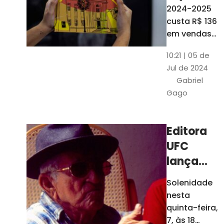
está à
2024-2025
venda
custa R$ 136
nas
em vendas
avulsas. Os
bancas e
10:21 | 05 de
assinantes
livrarias
Jul de 2024
do O POVO
de
Gabriel
podem
Fortaleza
Gago
comprar o
livro por R$
99
Editora
UFC
lança
nova
Solenidade
edição de
nesta
"Cordéis",
quinta-feira,
de
7, às 18