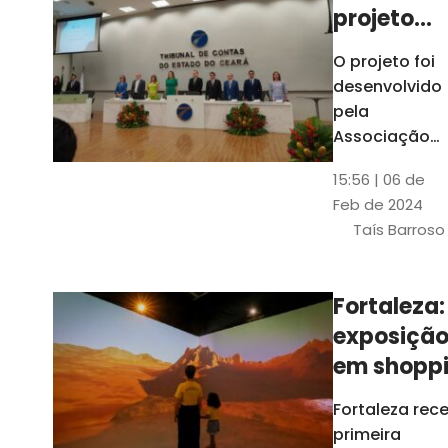
projeto
para
O projeto foi
ampliar
desenvolvido
uso de
pela
linguage
Associação
dos Membros
simples
15:56 | 06 de
dos Tribunais
Feb de 2024
de Contas do
Taís Barroso
Brasil
(Atricon) e
será
Fortaleza:
integralment
exposiçã
custeado co
recursos do
em shopp
BID, sem ônus
traz
Fortaleza rec
financeiros
projeções
primeira
para os