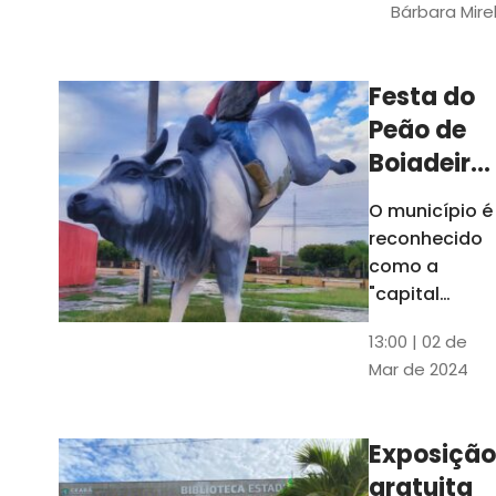
Bárbara Mire
do TCE. A
matéria
chegara a
Festa do
escolas de 52
Peão de
municípios
Boiadeiro,
em Piquet
O município é
Carneiro,
reconhecido
será em
como a
julho
"capital
cearense do
13:00 | 02 de
rodeio" e
Mar de 2024
possui a
única arena
fixa de rodeio
Exposição
do Ceará
gratuita