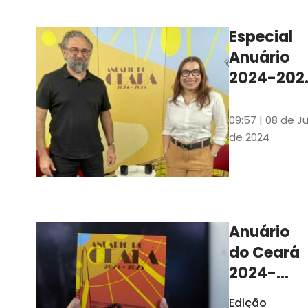
Ilustrações s
assinadas pe
Especial
artista plásti
Anuário
Carlus Camp
2024-202
assista no
YouTube 
09:57 | 08 de Ju
nas
de 2024
platafor
de
streamin
Anuário
do Ceará
2024-
2025
Edição