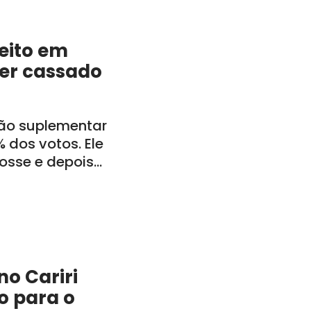
feito em
ser cassado
ção suplementar
 dos votos. Ele
posse e depois
inistração
o Cariri
o para o