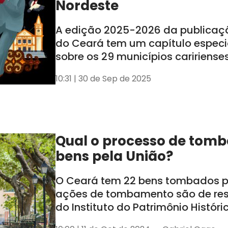
Nordeste
A edição 2025-2026 da publicaç
do Ceará tem um capítulo especi
sobre os 29 municípios caririense
lançamento ocorreu nessa segund
10:31 | 30 de Sep de 2025
em Juazeiro do Norte
Qual o processo de tom
bens pela União?
O Ceará tem 22 bens tombados pe
ações de tombamento são de re
do Instituto do Patrimônio Históric
Nacional (Iphan)