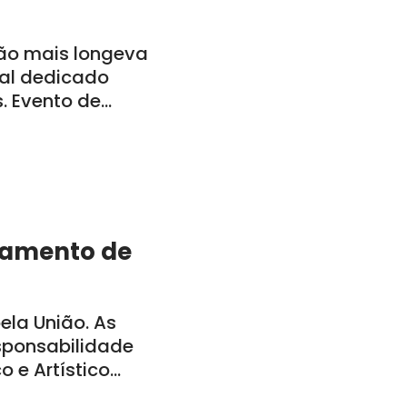
ão mais longeva
al dedicado
s. Evento de
a-feira, dia 29,
bamento de
la União. As
sponsabilidade
o e Artístico