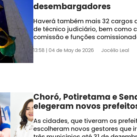
desembargadores
Haverá também mais 32 cargos de
de técnico judiciário, bem como
comissão e funções comissionada
tem seis estados sob sua jurisdiçã
13:58 | 04 de May de 2026
Jocélio Leal
AL e SE
Choró, Potiretama e Sen
elegeram novos prefeito
As cidades, que tiveram os prefe
escolheram novos gestores que i
três municípios até 31 de dezemb