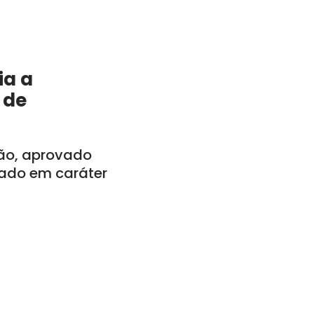
ia a
 de
tão, aprovado
vado em caráter