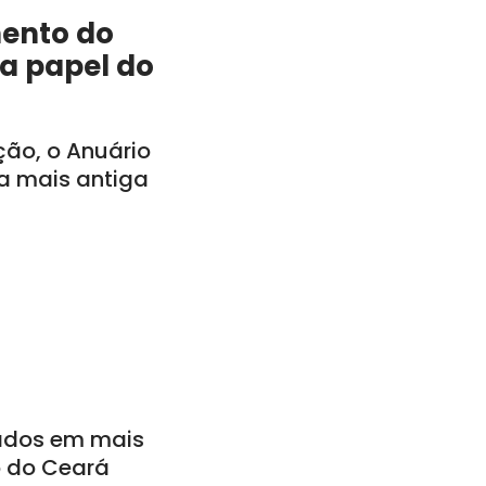
mento do
a papel do
ção, o Anuário
a mais antiga
ados em mais
o do Ceará