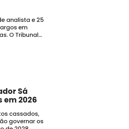
 analista e 25
 cargos em
s. O Tribunal
o: CE, PE, PB, RN,
ador Sá
s em 2026
itos cassados,
rão governar os
ro de 2028