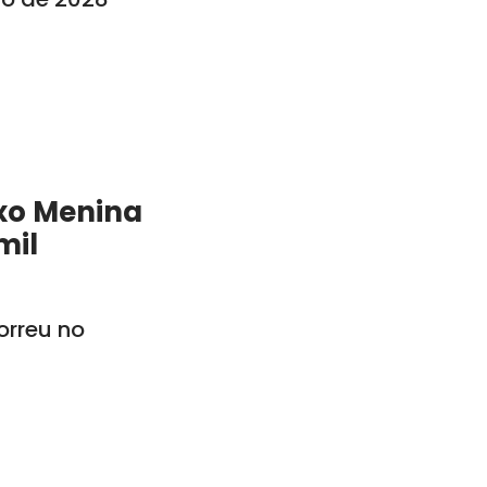
xo Menina
mil
rreu no