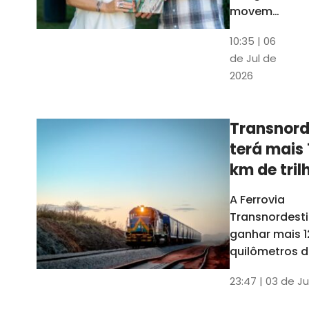
movem
os dados
10:35 | 06
em mais
de Jul de
uma
2026
edição
belíssima
do
Transnord
Anuário
terá mais 
do Ceará
km de tril
ainda est
A Ferrovia
Transnordesti
ganhar mais 1
quilômetros de
até o fim do 
23:47 | 03 de Ju