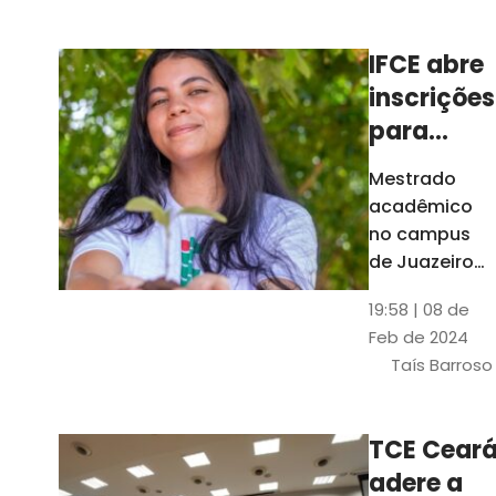
Ceará
IFCE abre
inscrições
para
mestrado
Mestrado
em
acadêmico
Juazeiro
no campus
do Norte;
de Juazeiro
do Norte tem
confira
19:58 | 08 de
18 vagas para
Feb de 2024
pessoas com
Taís Barroso
graduação
completa em
qualquer
TCE Cear
área
adere a