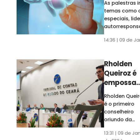
As palestras 
trabalho
temas como 
especiais, lid
autorrespons
e práticas ES
14:36 | 09 de J
ambientes
corporativos
Rholden
Queiroz é
empossa
president
Rholden Queir
do TCE
é o primeiro
Ceará
conselheiro
oriundo da
carreira do
13:31 | 09 de Ja
Ministério