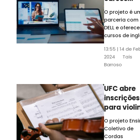
gratuitos
O projeto é u
para
parceria com
profission
DELL e oferece
da
cursos de ingl
produção de
educação
13:55 | 14 de Fe
conteúdo
2024
Taís
acessível,
Barroso
informática
prática, dentr
outras opçõe
UFC abre
inscrições
para violi
viola
O projeto Ens
erudita,
Coletivo de
violoncelo
Cordas