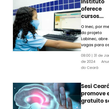
Instituto
oferece
cursos
gratuitos
O Inec, por me
para
do projeto
crianças 
Labinec, abre
jovens em
vagas para o
cursos de
Maracan
08:00 | 31 de Ja
robótica, jog
de 2024
Anuá
digitais e
do Ceará
desenvolvime
de aplicativos
Confira
Sesi Cear
promove 
gratuito s
saúde men