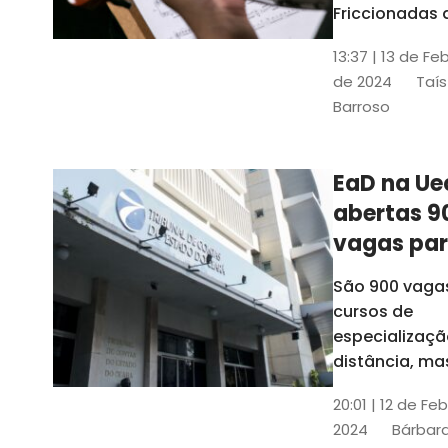
contrabai
Friccionadas 
UFC oferece
13:37 | 13 de Fe
cursos gratui
de 2024
Taís
para alunos
Barroso
acima de 7
anos; confira
informações
EaD na Ue
abertas 9
vagas pa
cursos de
São 900 vaga
especiali
cursos de
a distânci
especializaçã
distância, ma
vinculados a 
20:01 | 12 de Fe
presenciais
2024
Bárbara
espalhados p