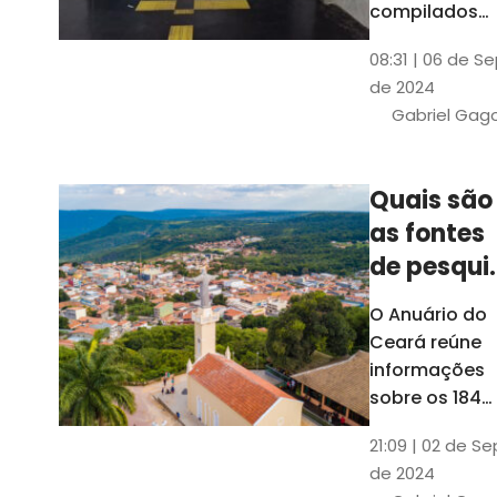
compilados
pelo Ipece, q
08:31 | 06 de S
também atua
de 2024
na elaboraçã
Gabriel Gag
do capítulo
Índice
Comparativo
Quais são
de Gestão
as fontes
Municipal
(ICGM)
de pesqui
das ficha
O Anuário do
do Guia d
Ceará reúne
Município
informações
sobre os 184
municípios
21:09 | 02 de Se
dentro do Gui
de 2024
dos Município