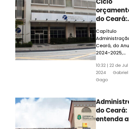
Ciclo
orçament
do Ceará:
entenda a
Capítulo
elaboraç
Administraçã
do conte
Ceará, do Anu
2024-2025,
detalha as et
10:32 | 22 de Jul
do Ciclo
2024
Gabriel
Orçamentário
Gago
Conteúdo é
elaborado c
Seplag e TCE
Administ
do Ceará:
entenda a
diferença