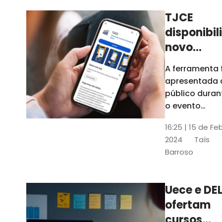
TJCE
disponibil
novo
aplicativo
A ferramenta 
com
apresentada 
funções
público duran
atualizad
o evento
“Convergênci
confira
16:25 | 15 de Fe
Transformaç
2024
Taís
Digital no TJC
Barroso
Avanços e
Perspectivas”
Uece e DEL
ofertam
cursos