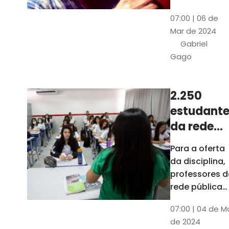
horas, na
Patativa
07:00 | 06 de
Pinacoteca
do
Mar de 2024
do Ceará,
Assaré
Gabriel
celebrará os
Gago
115 anos de
nascimento
do poeta
2.250
Patativa do
estudante
Assaré, um
dos maiores
da rede
nomes da
pública d
Para a oferta
cultura
Ceará
da disciplina,
popular
terão
professores d
cearense
disciplina
rede pública
terão
eletiva do
07:00 | 04 de M
formação co
TCE
de 2024
profissionais