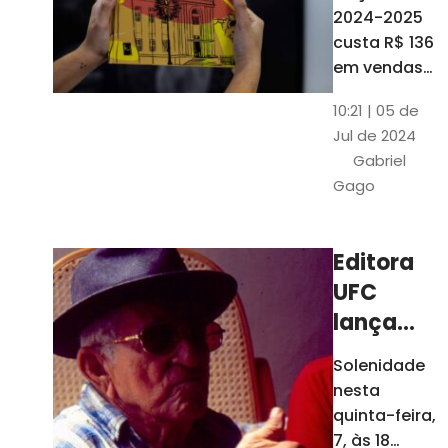
está à
2024-2025
venda
custa R$ 136
nas
em vendas
avulsas. Os
bancas e
10:21 | 05 de
assinantes
livrarias
Jul de 2024
do O POVO
de
Gabriel
podem
Fortaleza
Gago
comprar o
livro por R$
99
Editora
UFC
lança
nova
Solenidade
edição de
nesta
"Cordéis",
quinta-feira,
de
7, às 18