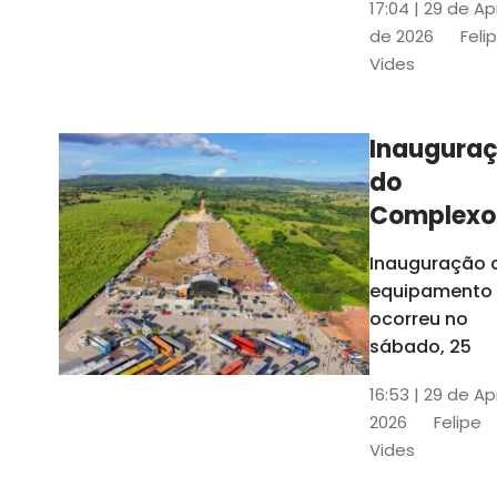
17:04 | 29 de Ap
novos gestor
de 2026
Feli
que irão
Vides
governar os
três municípi
até 31 de
Inaugura
dezembro de
do
2028
Complexo
Menina
Inauguração 
Benigna
equipamento
atraiu ce
ocorreu no
30 mil
sábado, 25
visitantes
16:53 | 29 de Ap
2026
Felipe
Vides