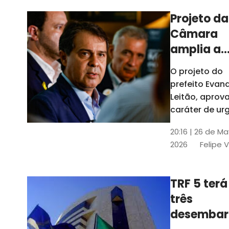
Projeto da
Câmara
amplia a
estrutura
O projeto do
administr
prefeito Evan
de Fortal
Leitão, apro
caráter de ur
foi aprovado
20:16 | 26 de M
caráter de ur
2026
Felipe 
TRF 5 terá
três
desembar