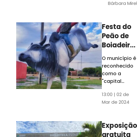
Bárbara Mire
do TCE. A
matéria
chegara a
Festa do
escolas de 52
Peão de
municípios
Boiadeiro,
em Piquet
O município é
Carneiro,
reconhecido
será em
como a
julho
"capital
cearense do
13:00 | 02 de
rodeio" e
Mar de 2024
possui a
única arena
fixa de rodeio
Exposição
do Ceará
gratuita