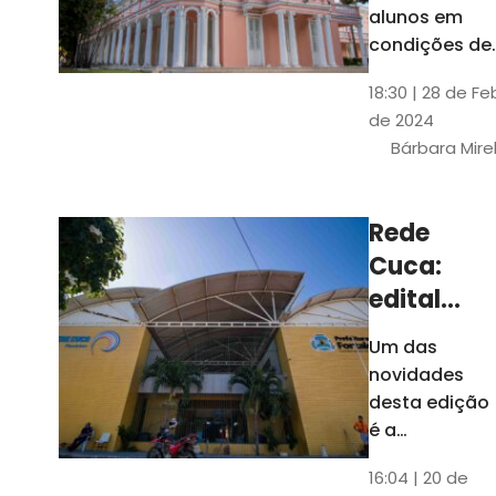
até 4 de
alunos em
março
condições de
vulnerabilida
18:30 | 28 de Fe
social. Podem
de 2024
se inscrever
Bárbara Mire
estudantes
matriculados
em cursos
Rede
presenciais d
Cuca:
graduação d
Universidade
edital
seleciona
Um das
400
novidades
jovens
desta edição
para
é a
ampliação
vagas de
16:04 | 20 de
do número de