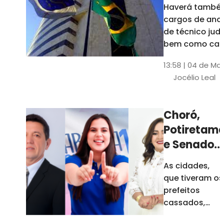
Haverá també
cargos de ana
de técnico jud
bem como ca
comissão e f
13:58 | 04 de M
comissionada
Jocélio Leal
Tribunal tem s
estados sob 
jurisdição: CE, 
Choró,
AL e SE
Potiretam
e Senador
Sá
As cidades,
elegeram
que tiveram o
novos
prefeitos
prefeitos
cassados,
escolheram
em 2026