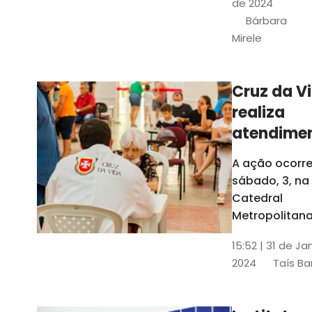
de 2024
e a Rede
Bárbara
Conheciment
Mirele
Social (RCS)
Cruz da V
realiza
atendime
médicos
A ação ocorre
gratuitos
sábado, 3, na
Fortaleza
Catedral
Metropolitana
Fortaleza,
15:52 | 31 de Ja
localizada no
2024
Taís Ba
Centro da Cap
A entrada ser
pela rua Sobr