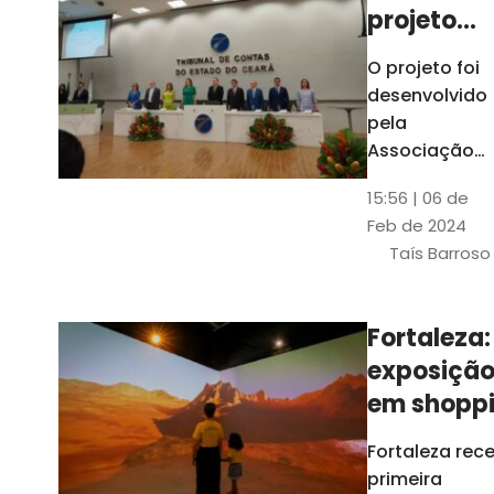
projeto
para
O projeto foi
ampliar
desenvolvido
uso de
pela
linguage
Associação
dos Membros
simples
15:56 | 06 de
dos Tribunais
Feb de 2024
de Contas do
Taís Barroso
Brasil
(Atricon) e
será
Fortaleza:
integralment
exposiçã
custeado co
recursos do
em shopp
BID, sem ônus
traz
Fortaleza rec
financeiros
projeções
primeira
para os