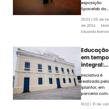
com
exposição
Tribunais de
definição
Spacelab do
Contas
Brasil, laborat
10k
20:03 | 05 de F
itinerante co
de 2024
Mari
projeções
Eduarda Barros
cinematográf
Educação
em tempo
integral:
Fortaleza
Iniciativa é
recebe
realizada pel
proposta
Iplanfor, em
de
parceria com
o coletivo
cidadãos
16:22 | 31 de Jan
Delibera Brasil