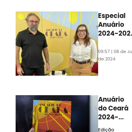
Ilustrações s
assinadas pe
Especial
artista plásti
Anuário
Carlus Camp
2024-202
assista no
YouTube 
09:57 | 08 de Ju
nas
de 2024
platafor
de
streamin
Anuário
do Ceará
2024-
2025
Edição