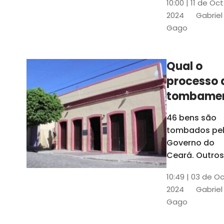
10:00 | 11 de Oc
de
2024
Gabriel
responsabili
Gago
do Instituto d
Patrimônio
Histórico e
Qual o
Artístico Naci
processo 
(Iphan)
tombame
de bens p
46 bens são
Governo 
tombados pe
Estado?
Governo do
Ceará. Outros
dois estão e
10:49 | 03 de O
processo de
2024
Gabriel
tombamento,
Gago
no Crato e ou
em Senador