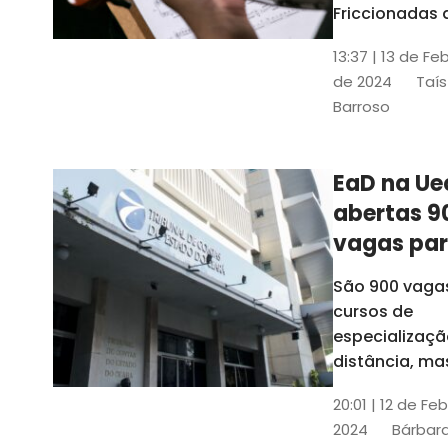
contrabai
Friccionadas 
UFC oferece
13:37 | 13 de Fe
cursos gratui
de 2024
Taís
para alunos
Barroso
acima de 7
anos; confira
informações
EaD na Ue
abertas 9
vagas pa
cursos de
São 900 vaga
especiali
cursos de
a distânci
especializaçã
distância, ma
vinculados a 
20:01 | 12 de Fe
presenciais
2024
Bárbara
espalhados p