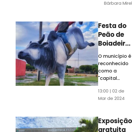
Bárbara Mire
do TCE. A
matéria
chegara a
Festa do
escolas de 52
Peão de
municípios
Boiadeiro,
em Piquet
O município é
Carneiro,
reconhecido
será em
como a
julho
"capital
cearense do
13:00 | 02 de
rodeio" e
Mar de 2024
possui a
única arena
fixa de rodeio
Exposição
do Ceará
gratuita