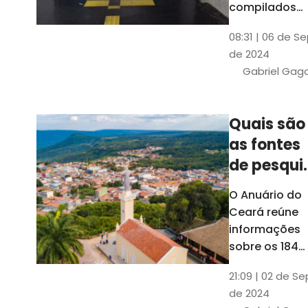
compilados
pelo Ipece, q
08:31 | 06 de S
também atua
de 2024
na elaboraçã
Gabriel Gag
do capítulo
Índice
Comparativo
Quais são
de Gestão
as fontes
Municipal
(ICGM)
de pesqui
das ficha
O Anuário do
do Guia d
Ceará reúne
Município
informações
sobre os 184
municípios
21:09 | 02 de Se
dentro do Gui
de 2024
dos Município