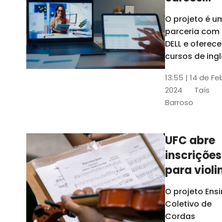
gratuitos
O projeto é u
para
parceria com
profission
DELL e oferece
da
cursos de ingl
produção de
educação
13:55 | 14 de Fe
conteúdo
2024
Taís
acessível,
Barroso
informática
prática, dentr
outras opçõe
UFC abre
inscrições
para violi
viola
O projeto Ens
erudita,
Coletivo de
violoncelo
Cordas