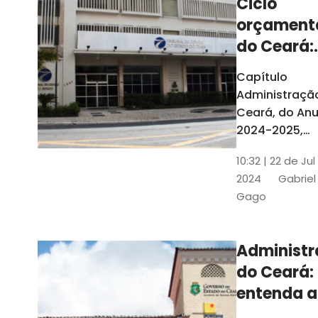
Ciclo
orçament
do Ceará:
entenda a
Capítulo
elaboraç
Administraçã
do conte
Ceará, do Anu
2024-2025,
detalha as et
10:32 | 22 de Jul
do Ciclo
2024
Gabriel
Orçamentário
Gago
Conteúdo é
elaborado c
Seplag e TCE
Administ
do Ceará:
entenda a
diferença