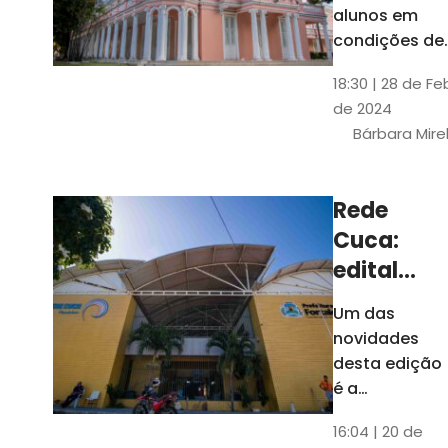
até 4 de
alunos em
março
condições de
vulnerabilida
18:30 | 28 de Fe
social. Podem
de 2024
se inscrever
Bárbara Mire
estudantes
matriculados
em cursos
Rede
presenciais d
Cuca:
graduação d
Universidade
edital
seleciona
Um das
400
novidades
jovens
desta edição
para
é a
ampliação
vagas de
16:04 | 20 de
do número de