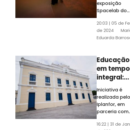
com
exposição
Tribunais de
definição
Spacelab do
Contas
Brasil, laborat
10k
20:03 | 05 de F
itinerante co
de 2024
Mari
projeções
Eduarda Barros
cinematográf
Educação
em tempo
integral:
Fortaleza
Iniciativa é
recebe
realizada pel
proposta
Iplanfor, em
de
parceria com
o coletivo
cidadãos
16:22 | 31 de Jan
Delibera Brasil