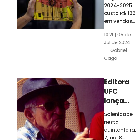
está à
2024-2025
venda
custa R$ 136
nas
em vendas
avulsas. Os
bancas e
10:21 | 05 de
assinantes
livrarias
Jul de 2024
do O POVO
de
Gabriel
podem
Fortaleza
Gago
comprar o
livro por R$
99
Editora
UFC
lança
nova
Solenidade
edição de
nesta
"Cordéis",
quinta-feira,
de
7, às 18