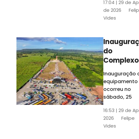
17:04 | 29 de Ap
novos gestor
de 2026
Feli
que irão
Vides
governar os
três municípi
até 31 de
Inaugura
dezembro de
do
2028
Complexo
Menina
Inauguração 
Benigna
equipamento
atraiu ce
ocorreu no
30 mil
sábado, 25
visitantes
16:53 | 29 de Ap
2026
Felipe
Vides