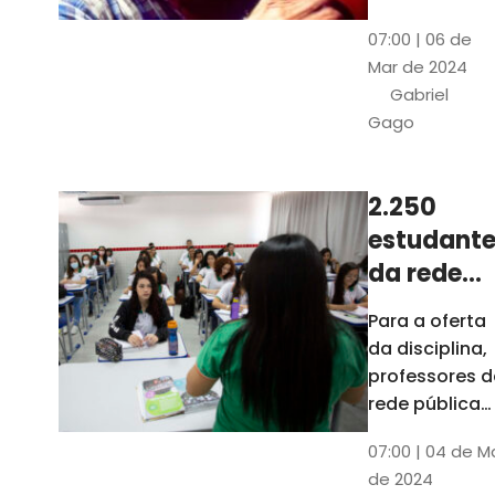
horas, na
Patativa
07:00 | 06 de
Pinacoteca
do
Mar de 2024
do Ceará,
Assaré
Gabriel
celebrará os
Gago
115 anos de
nascimento
do poeta
2.250
Patativa do
estudante
Assaré, um
dos maiores
da rede
nomes da
pública d
Para a oferta
cultura
Ceará
da disciplina,
popular
terão
professores d
cearense
disciplina
rede pública
terão
eletiva do
07:00 | 04 de M
formação co
TCE
de 2024
profissionais