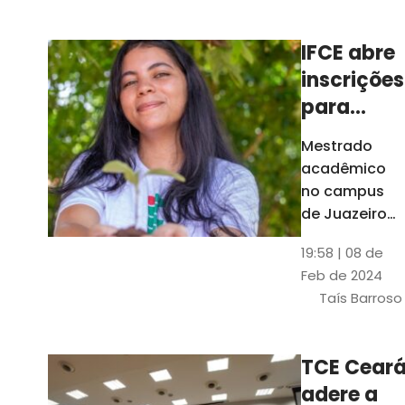
Ceará
IFCE abre
inscrições
para
mestrado
Mestrado
em
acadêmico
Juazeiro
no campus
do Norte;
de Juazeiro
do Norte tem
confira
19:58 | 08 de
18 vagas para
Feb de 2024
pessoas com
Taís Barroso
graduação
completa em
qualquer
TCE Cear
área
adere a