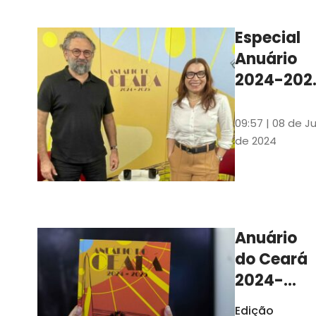
Ilustrações s
assinadas pe
Especial
artista plásti
Anuário
Carlus Camp
2024-202
assista no
YouTube 
09:57 | 08 de Ju
nas
de 2024
platafor
de
streamin
Anuário
do Ceará
2024-
2025
Edição