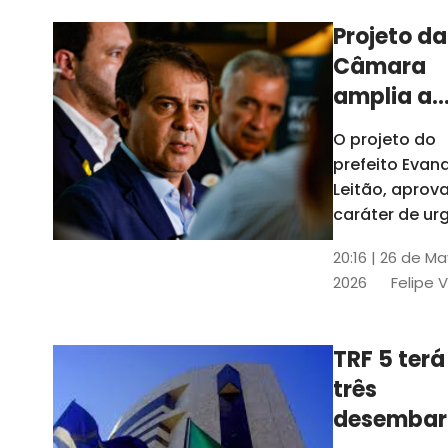
Projeto da
Câmara
amplia a
estrutura
O projeto do
administr
prefeito Evan
de Fortal
Leitão, apro
caráter de ur
foi aprovado
20:16 | 26 de M
caráter de ur
2026
Felipe 
TRF 5 terá
três
desembar