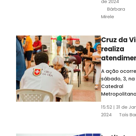
de 2024
e a Rede
Bárbara
Conheciment
Mirele
Social (RCS)
Cruz da V
realiza
atendime
médicos
A ação ocorre
gratuitos
sábado, 3, na
Fortaleza
Catedral
Metropolitana
Fortaleza,
15:52 | 31 de Ja
localizada no
2024
Taís Ba
Centro da Cap
A entrada ser
pela rua Sobr