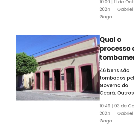
10:00 | 11 de Oc
de
2024
Gabriel
responsabili
Gago
do Instituto d
Patrimônio
Histórico e
Qual o
Artístico Naci
processo 
(Iphan)
tombame
de bens p
46 bens são
Governo 
tombados pe
Estado?
Governo do
Ceará. Outros
dois estão e
10:49 | 03 de O
processo de
2024
Gabriel
tombamento,
Gago
no Crato e ou
em Senador