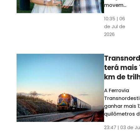
movem
os dados
10:35 | 06
em mais
de Jul de
uma
2026
edição
belíssima
do
Transnord
Anuário
terá mais 
do Ceará
km de tril
ainda est
A Ferrovia
Transnordesti
ganhar mais 1
quilômetros de
até o fim do 
23:47 | 03 de Ju