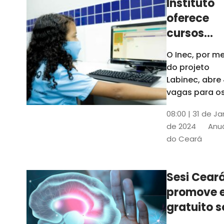
Instituto
oferece
cursos
gratuitos
O Inec, por me
para
do projeto
crianças 
Labinec, abre
jovens em
vagas para o
cursos de
Maracan
08:00 | 31 de Ja
robótica, jog
de 2024
Anuá
digitais e
do Ceará
desenvolvime
de aplicativos
Confira
Sesi Cear
promove 
gratuito s
saúde men