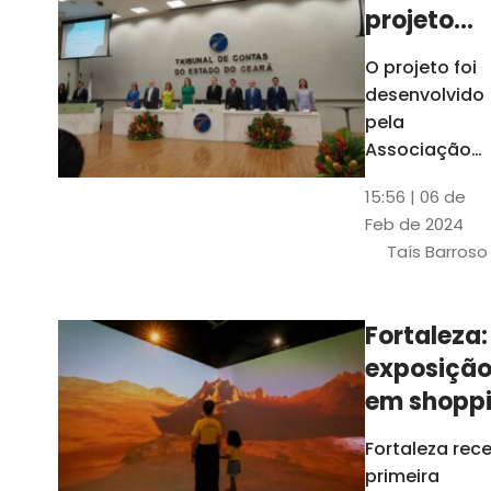
projeto
para
O projeto foi
ampliar
desenvolvido
uso de
pela
linguage
Associação
dos Membros
simples
15:56 | 06 de
dos Tribunais
Feb de 2024
de Contas do
Taís Barroso
Brasil
(Atricon) e
será
Fortaleza:
integralment
exposiçã
custeado co
recursos do
em shopp
BID, sem ônus
traz
Fortaleza rec
financeiros
projeções
primeira
para os