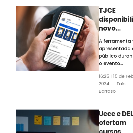
TJCE
disponibil
novo
aplicativo
A ferramenta 
com
apresentada 
funções
público duran
atualizad
o evento
“Convergênci
confira
16:25 | 15 de Fe
Transformaç
2024
Taís
Digital no TJC
Barroso
Avanços e
Perspectivas”
Uece e DEL
ofertam
cursos