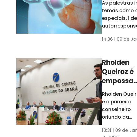
As palestras 
trabalho
temas como 
especiais, lid
autorrespons
e práticas ES
14:36 | 09 de J
ambientes
corporativos
Rholden
Queiroz é
empossa
president
Rholden Queir
do TCE
é o primeiro
Ceará
conselheiro
oriundo da
carreira do
13:31 | 09 de Ja
Ministério