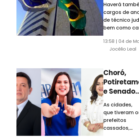
Haverá també
cargos de ana
de técnico jud
bem como ca
comissão e f
13:58 | 04 de M
comissionada
Jocélio Leal
Tribunal tem s
estados sob 
jurisdição: CE, 
Choró,
AL e SE
Potiretam
e Senador
Sá
As cidades,
elegeram
que tiveram o
novos
prefeitos
prefeitos
cassados,
escolheram
em 2026