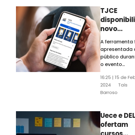
TJCE
disponibil
novo
aplicativo
A ferramenta 
com
apresentada 
funções
público duran
atualizad
o evento
“Convergênci
confira
16:25 | 15 de Fe
Transformaç
2024
Taís
Digital no TJC
Barroso
Avanços e
Perspectivas”
Uece e DEL
ofertam
cursos