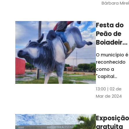
Bárbara Mire
do TCE. A
matéria
chegara a
Festa do
escolas de 52
Peão de
municípios
Boiadeiro,
em Piquet
O município é
Carneiro,
reconhecido
será em
como a
julho
"capital
cearense do
13:00 | 02 de
rodeio" e
Mar de 2024
possui a
única arena
fixa de rodeio
Exposição
do Ceará
gratuita