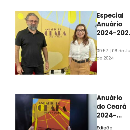
Ilustrações s
assinadas pe
Especial
artista plásti
Anuário
Carlus Camp
2024-202
assista no
YouTube 
09:57 | 08 de Ju
nas
de 2024
platafor
de
streamin
Anuário
do Ceará
2024-
2025
Edição