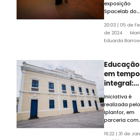
com
exposição
Tribunais de
definição
Spacelab do
Contas
Brasil, laborat
10k
20:03 | 05 de F
itinerante co
de 2024
Mari
projeções
Eduarda Barros
cinematográf
Educação
em tempo
integral:
Fortaleza
Iniciativa é
recebe
realizada pel
proposta
Iplanfor, em
de
parceria com
o coletivo
cidadãos
16:22 | 31 de Jan
Delibera Brasil