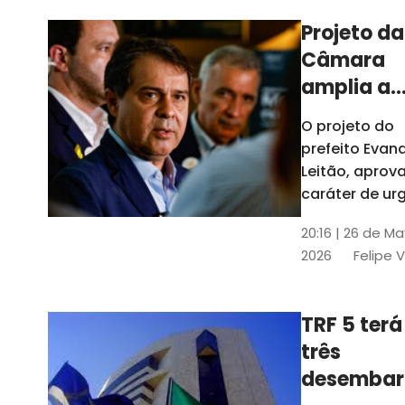
Projeto da
Câmara
amplia a
estrutura
O projeto do
administr
prefeito Evan
de Fortal
Leitão, apro
caráter de ur
foi aprovado
20:16 | 26 de M
caráter de ur
2026
Felipe 
TRF 5 terá
três
desembar