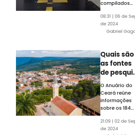
compilados
pelo Ipece, q
08:31 | 06 de S
também atua
de 2024
na elaboraçã
Gabriel Gag
do capítulo
Índice
Comparativo
Quais são
de Gestão
as fontes
Municipal
(ICGM)
de pesqui
das ficha
O Anuário do
do Guia d
Ceará reúne
Município
informações
sobre os 184
municípios
21:09 | 02 de Se
dentro do Gui
de 2024
dos Município