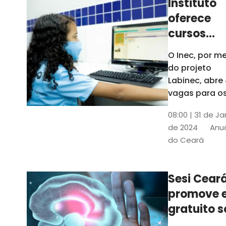
Instituto
oferece
cursos
gratuitos
O Inec, por me
para
do projeto
crianças 
Labinec, abre
jovens em
vagas para o
cursos de
Maracan
08:00 | 31 de Ja
robótica, jog
de 2024
Anuá
digitais e
do Ceará
desenvolvime
de aplicativos
Confira
Sesi Cear
promove 
gratuito s
saúde men