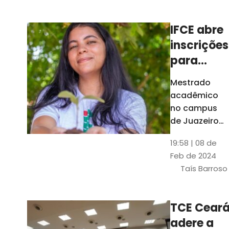
Ceará
IFCE abre
inscrições
para
mestrado
Mestrado
em
acadêmico
Juazeiro
no campus
do Norte;
de Juazeiro
do Norte tem
confira
19:58 | 08 de
18 vagas para
Feb de 2024
pessoas com
Taís Barroso
graduação
completa em
qualquer
TCE Cear
área
adere a