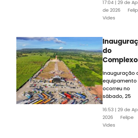
17:04 | 29 de Ap
novos gestor
de 2026
Feli
que irão
Vides
governar os
três municípi
até 31 de
Inaugura
dezembro de
do
2028
Complexo
Menina
Inauguração 
Benigna
equipamento
atraiu ce
ocorreu no
30 mil
sábado, 25
visitantes
16:53 | 29 de Ap
2026
Felipe
Vides