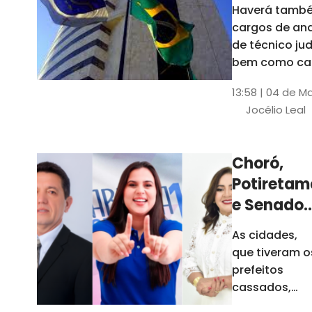
Haverá també
cargos de ana
de técnico jud
bem como ca
comissão e f
13:58 | 04 de M
comissionada
Jocélio Leal
Tribunal tem s
estados sob 
jurisdição: CE, 
Choró,
AL e SE
Potiretam
e Senador
Sá
As cidades,
elegeram
que tiveram o
novos
prefeitos
prefeitos
cassados,
escolheram
em 2026