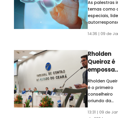
As palestras 
trabalho
temas como 
especiais, lid
autorrespons
e práticas ES
14:36 | 09 de J
ambientes
corporativos
Rholden
Queiroz é
empossa
president
Rholden Queir
do TCE
é o primeiro
Ceará
conselheiro
oriundo da
carreira do
13:31 | 09 de Ja
Ministério