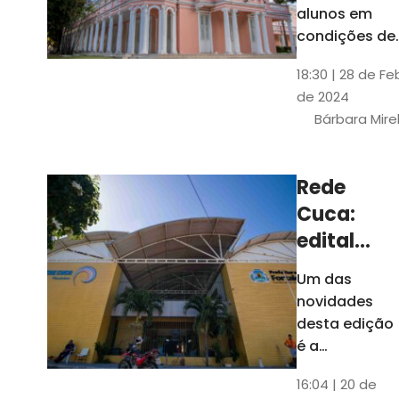
até 4 de
alunos em
março
condições de
vulnerabilida
18:30 | 28 de Fe
social. Podem
de 2024
se inscrever
Bárbara Mire
estudantes
matriculados
em cursos
Rede
presenciais d
Cuca:
graduação d
Universidade
edital
seleciona
Um das
400
novidades
jovens
desta edição
para
é a
ampliação
vagas de
16:04 | 20 de
do número de