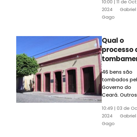
10:00 | 11 de Oc
de
2024
Gabriel
responsabili
Gago
do Instituto d
Patrimônio
Histórico e
Qual o
Artístico Naci
processo 
(Iphan)
tombame
de bens p
46 bens são
Governo 
tombados pe
Estado?
Governo do
Ceará. Outros
dois estão e
10:49 | 03 de O
processo de
2024
Gabriel
tombamento,
Gago
no Crato e ou
em Senador