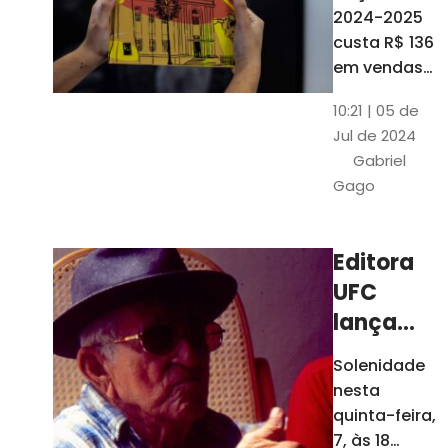
está à
2024-2025
venda
custa R$ 136
nas
em vendas
avulsas. Os
bancas e
10:21 | 05 de
assinantes
livrarias
Jul de 2024
do O POVO
de
Gabriel
podem
Fortaleza
Gago
comprar o
livro por R$
99
Editora
UFC
lança
nova
Solenidade
edição de
nesta
"Cordéis",
quinta-feira,
de
7, às 18