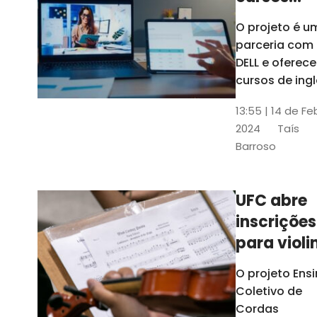
gratuitos
O projeto é u
para
parceria com
profission
DELL e oferece
da
cursos de ingl
produção de
educação
13:55 | 14 de Fe
conteúdo
2024
Taís
acessível,
Barroso
informática
prática, dentr
outras opçõe
UFC abre
inscrições
para violi
viola
O projeto Ens
erudita,
Coletivo de
violoncelo
Cordas