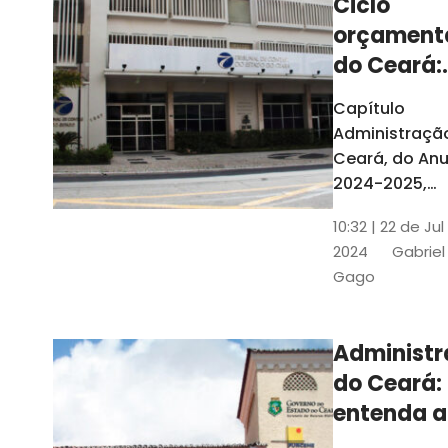
Ciclo
orçament
do Ceará:
entenda a
Capítulo
elaboraç
Administraçã
do conte
Ceará, do Anu
2024-2025,
detalha as et
10:32 | 22 de Jul
do Ciclo
2024
Gabriel
Orçamentário
Gago
Conteúdo é
elaborado c
Seplag e TCE
Administ
do Ceará:
entenda a
diferença