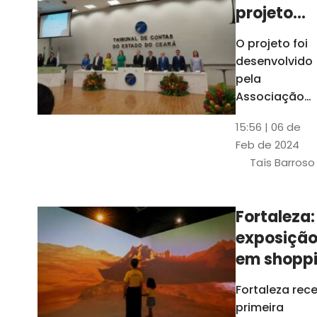
projeto
para
O projeto foi
ampliar
desenvolvido
uso de
pela
linguage
Associação
dos Membros
simples
15:56 | 06 de
dos Tribunais
Feb de 2024
de Contas do
Taís Barroso
Brasil
(Atricon) e
será
Fortaleza:
integralment
exposiçã
custeado co
recursos do
em shopp
BID, sem ônus
traz
Fortaleza rec
financeiros
projeções
primeira
para os