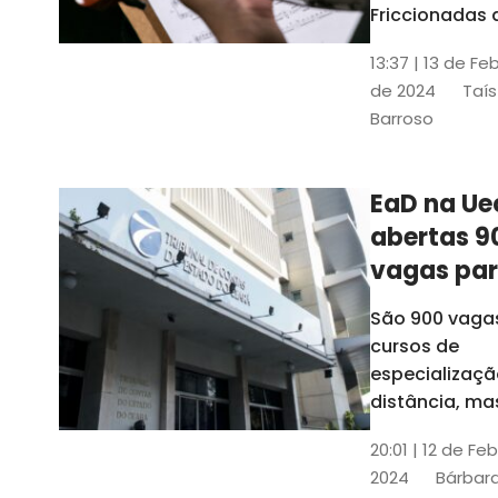
contrabai
Friccionadas 
UFC oferece
13:37 | 13 de Fe
cursos gratui
de 2024
Taís
para alunos
Barroso
acima de 7
anos; confira
informações
EaD na Ue
abertas 9
vagas pa
cursos de
São 900 vaga
especiali
cursos de
a distânci
especializaçã
distância, ma
vinculados a 
20:01 | 12 de Fe
presenciais
2024
Bárbara
espalhados p