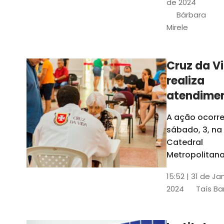
de 2024
e a Rede
Bárbara
Conheciment
Mirele
Social (RCS)
Cruz da V
realiza
atendime
médicos
A ação ocorre
gratuitos
sábado, 3, na
Fortaleza
Catedral
Metropolitana
Fortaleza,
15:52 | 31 de Ja
localizada no
2024
Taís Ba
Centro da Cap
A entrada ser
pela rua Sobr