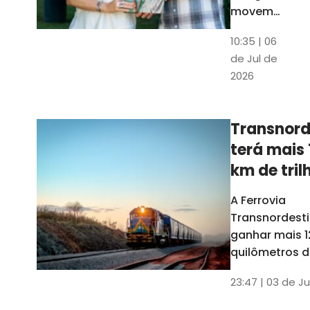
movem
os dados
10:35 | 06
em mais
de Jul de
uma
2026
edição
belíssima
do
Transnord
Anuário
terá mais 
do Ceará
km de tril
ainda est
A Ferrovia
Transnordesti
ganhar mais 1
quilômetros de
até o fim do 
23:47 | 03 de Ju