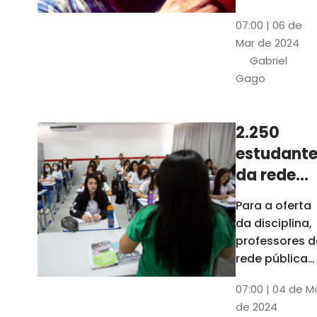
horas, na
Patativa
07:00 | 06 de
Pinacoteca
do
Mar de 2024
do Ceará,
Assaré
Gabriel
celebrará os
Gago
115 anos de
nascimento
do poeta
2.250
Patativa do
estudante
Assaré, um
dos maiores
da rede
nomes da
pública d
Para a oferta
cultura
Ceará
da disciplina,
popular
terão
professores d
cearense
disciplina
rede pública
terão
eletiva do
07:00 | 04 de M
formação co
TCE
de 2024
profissionais