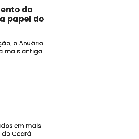
mento do
a papel do
ção, o Anuário
a mais antiga
ados em mais
o do Ceará