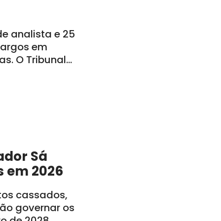
 analista e 25
 cargos em
s. O Tribunal
o: CE, PE, PB, RN,
ador Sá
s em 2026
itos cassados,
rão governar os
ro de 2028