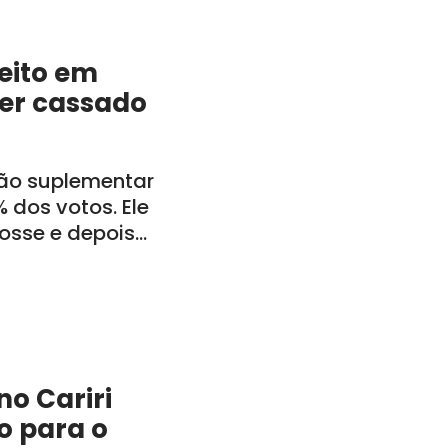
feito em
ser cassado
ção suplementar
 dos votos. Ele
posse e depois
inistração
o Cariri
o para o