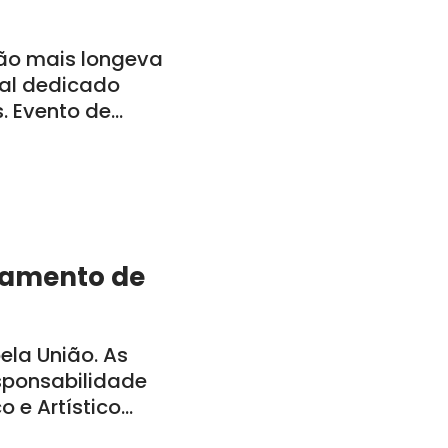
ão mais longeva
al dedicado
s. Evento de
a-feira, dia 29,
bamento de
la União. As
sponsabilidade
o e Artístico