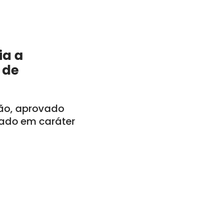
ia a
 de
tão, aprovado
vado em caráter