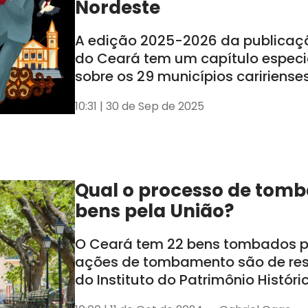
Nordeste
A edição 2025-2026 da publicaç
do Ceará tem um capítulo especi
sobre os 29 municípios caririense
lançamento ocorreu nessa segund
10:31 | 30 de Sep de 2025
em Juazeiro do Norte
Qual o processo de tom
bens pela União?
O Ceará tem 22 bens tombados pe
ações de tombamento são de re
do Instituto do Patrimônio Históric
Nacional (Iphan)