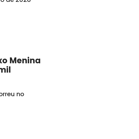
xo Menina
mil
rreu no