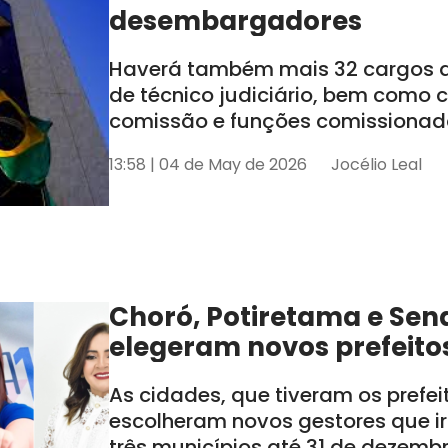
desembargadores
Haverá também mais 32 cargos de
de técnico judiciário, bem como
comissão e funções comissionada
tem seis estados sob sua jurisdiçã
13:58 | 04 de May de 2026
Jocélio Leal
AL e SE
Choró, Potiretama e Sen
elegeram novos prefeito
As cidades, que tiveram os prefe
escolheram novos gestores que i
três municípios até 31 de dezemb