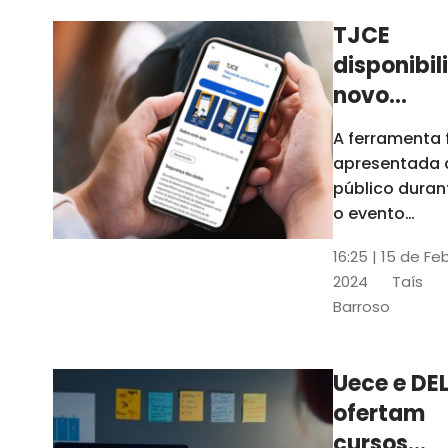
TJCE
disponibil
novo
aplicativo
A ferramenta 
com
apresentada 
funções
público duran
atualizad
o evento
“Convergênci
confira
16:25 | 15 de Fe
Transformaç
2024
Taís
Digital no TJC
Barroso
Avanços e
Perspectivas”
Uece e DEL
ofertam
cursos