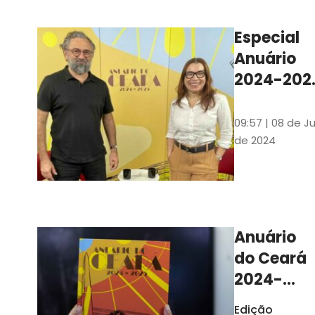
Ilustrações s
assinadas pe
Especial
artista plásti
Anuário
Carlus Camp
2024-202
assista no
YouTube 
09:57 | 08 de Ju
nas
de 2024
platafor
de
streamin
Anuário
do Ceará
2024-
2025
Edição