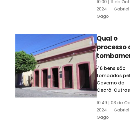
10:00 | 11 de Oc
de
2024
Gabriel
responsabili
Gago
do Instituto d
Patrimônio
Histórico e
Qual o
Artístico Naci
processo 
(Iphan)
tombame
de bens p
46 bens são
Governo 
tombados pe
Estado?
Governo do
Ceará. Outros
dois estão e
10:49 | 03 de O
processo de
2024
Gabriel
tombamento,
Gago
no Crato e ou
em Senador