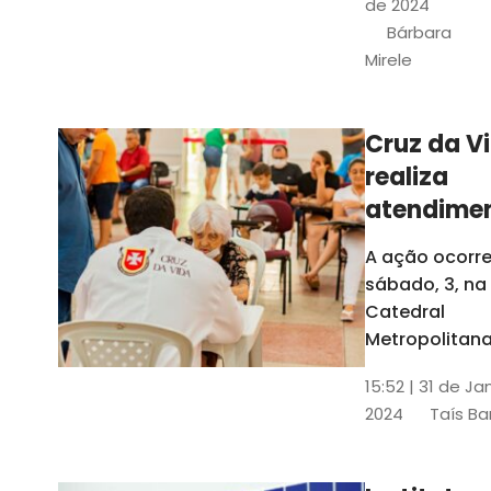
de 2024
e a Rede
Bárbara
Conheciment
Mirele
Social (RCS)
Cruz da V
realiza
atendime
médicos
A ação ocorre
gratuitos
sábado, 3, na
Fortaleza
Catedral
Metropolitana
Fortaleza,
15:52 | 31 de Ja
localizada no
2024
Taís Ba
Centro da Cap
A entrada ser
pela rua Sobr