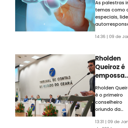
As palestras 
trabalho
temas como 
especiais, lid
autorrespons
e práticas ES
14:36 | 09 de J
ambientes
corporativos
Rholden
Queiroz é
empossa
president
Rholden Queir
do TCE
é o primeiro
Ceará
conselheiro
oriundo da
carreira do
13:31 | 09 de Ja
Ministério