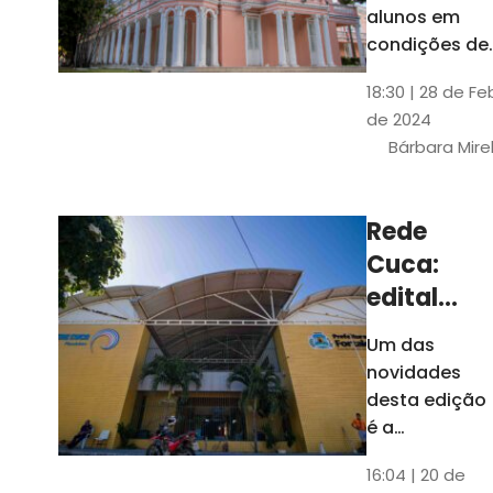
até 4 de
alunos em
março
condições de
vulnerabilida
18:30 | 28 de Fe
social. Podem
de 2024
se inscrever
Bárbara Mire
estudantes
matriculados
em cursos
Rede
presenciais d
Cuca:
graduação d
Universidade
edital
seleciona
Um das
400
novidades
jovens
desta edição
para
é a
ampliação
vagas de
16:04 | 20 de
do número de