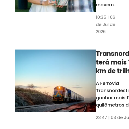
movem
os dados
10:35 | 06
em mais
de Jul de
uma
2026
edição
belíssima
do
Transnord
Anuário
terá mais 
do Ceará
km de tril
ainda est
A Ferrovia
Transnordesti
ganhar mais 1
quilômetros de
até o fim do 
23:47 | 03 de Ju