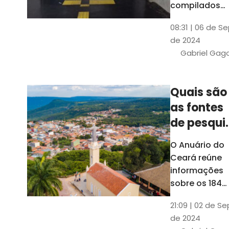
compilados
pelo Ipece, q
08:31 | 06 de S
também atua
de 2024
na elaboraçã
Gabriel Gag
do capítulo
Índice
Comparativo
Quais são
de Gestão
as fontes
Municipal
(ICGM)
de pesqui
das ficha
O Anuário do
do Guia d
Ceará reúne
Município
informações
sobre os 184
municípios
21:09 | 02 de Se
dentro do Gui
de 2024
dos Município