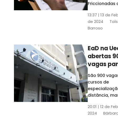
contrabai
Friccionadas 
UFC oferece
13:37 | 13 de Fe
cursos gratui
de 2024
Taís
para alunos
Barroso
acima de 7
anos; confira
informações
EaD na Ue
abertas 9
vagas pa
cursos de
São 900 vaga
especiali
cursos de
a distânci
especializaçã
distância, ma
vinculados a 
20:01 | 12 de Fe
presenciais
2024
Bárbara
espalhados p