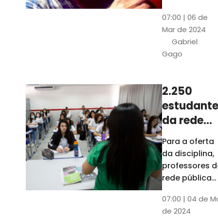
horas, na
Patativa
07:00 | 06 de
Pinacoteca
do
Mar de 2024
do Ceará,
Assaré
Gabriel
celebrará os
Gago
115 anos de
nascimento
do poeta
2.250
Patativa do
estudante
Assaré, um
dos maiores
da rede
nomes da
pública d
Para a oferta
cultura
Ceará
da disciplina,
popular
terão
professores d
cearense
disciplina
rede pública
terão
eletiva do
07:00 | 04 de M
formação co
TCE
de 2024
profissionais