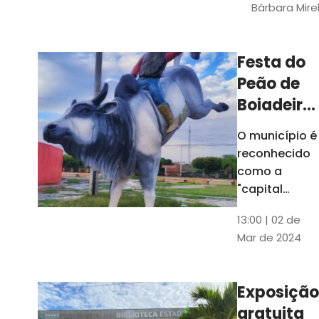
Bárbara Mire
do TCE. A
matéria
chegara a
Festa do
escolas de 52
Peão de
municípios
Boiadeiro,
em Piquet
O município é
Carneiro,
reconhecido
será em
como a
julho
"capital
cearense do
13:00 | 02 de
rodeio" e
Mar de 2024
possui a
única arena
fixa de rodeio
Exposição
do Ceará
gratuita