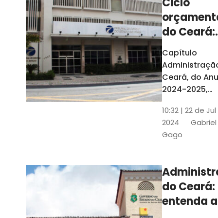
Ciclo
orçament
do Ceará:
entenda a
Capítulo
elaboraç
Administraçã
do conte
Ceará, do Anu
2024-2025,
detalha as et
10:32 | 22 de Jul
do Ciclo
2024
Gabriel
Orçamentário
Gago
Conteúdo é
elaborado c
Seplag e TCE
Administ
do Ceará:
entenda a
diferença