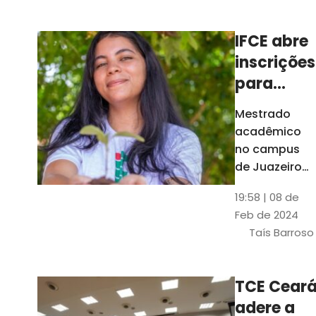
Ceará
IFCE abre
inscrições
para
mestrado
Mestrado
em
acadêmico
Juazeiro
no campus
do Norte;
de Juazeiro
do Norte tem
confira
19:58 | 08 de
18 vagas para
Feb de 2024
pessoas com
Taís Barroso
graduação
completa em
qualquer
TCE Cear
área
adere a