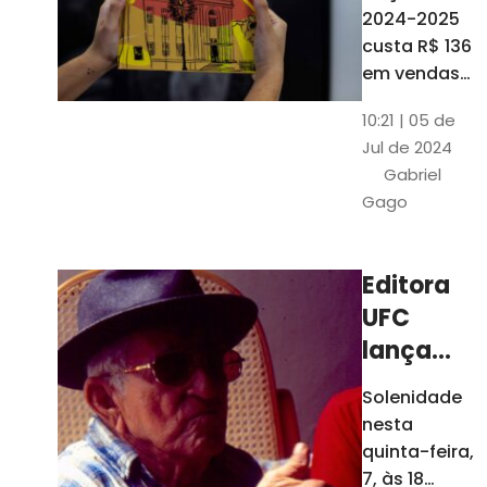
está à
2024-2025
venda
custa R$ 136
nas
em vendas
avulsas. Os
bancas e
10:21 | 05 de
assinantes
livrarias
Jul de 2024
do O POVO
de
Gabriel
podem
Fortaleza
Gago
comprar o
livro por R$
99
Editora
UFC
lança
nova
Solenidade
edição de
nesta
"Cordéis",
quinta-feira,
de
7, às 18