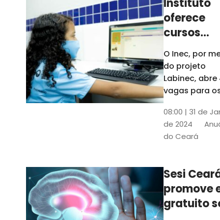
Instituto
oferece
cursos
gratuitos
O Inec, por me
para
do projeto
crianças 
Labinec, abre
jovens em
vagas para o
cursos de
Maracan
08:00 | 31 de Ja
robótica, jog
de 2024
Anuá
digitais e
do Ceará
desenvolvime
de aplicativos
Confira
Sesi Cear
promove 
gratuito s
saúde men