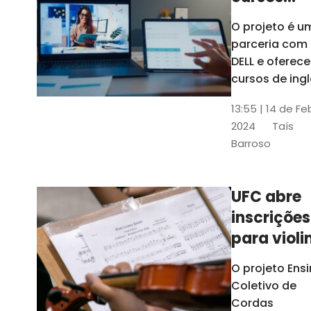
gratuitos
O projeto é u
para
parceria com
profission
DELL e oferece
da
cursos de ingl
produção de
educação
13:55 | 14 de Fe
conteúdo
2024
Taís
acessível,
Barroso
informática
prática, dentr
outras opçõe
UFC abre
inscrições
para violi
viola
O projeto Ens
erudita,
Coletivo de
violoncelo
Cordas