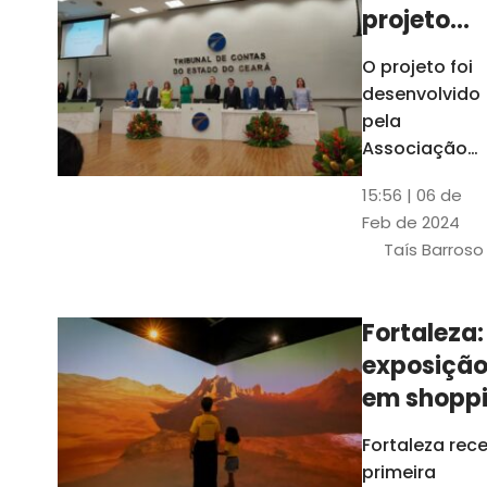
projeto
para
O projeto foi
ampliar
desenvolvido
uso de
pela
linguage
Associação
dos Membros
simples
15:56 | 06 de
dos Tribunais
Feb de 2024
de Contas do
Taís Barroso
Brasil
(Atricon) e
será
Fortaleza:
integralment
exposiçã
custeado co
recursos do
em shopp
BID, sem ônus
traz
Fortaleza rec
financeiros
projeções
primeira
para os