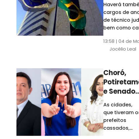
Haverá també
cargos de ana
de técnico jud
bem como ca
comissão e f
13:58 | 04 de M
comissionada
Jocélio Leal
Tribunal tem s
estados sob 
jurisdição: CE, 
Choró,
AL e SE
Potiretam
e Senador
Sá
As cidades,
elegeram
que tiveram o
novos
prefeitos
prefeitos
cassados,
escolheram
em 2026