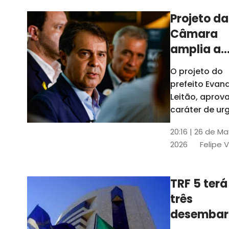
Projeto da
Câmara
amplia a
estrutura
O projeto do
administr
prefeito Evan
de Fortal
Leitão, apro
caráter de ur
foi aprovado
20:16 | 26 de M
caráter de ur
2026
Felipe 
TRF 5 terá
três
desembar