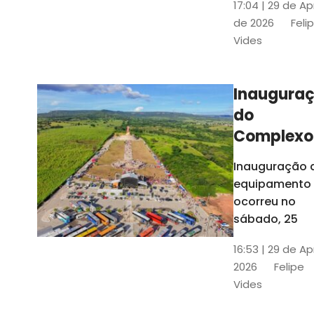
17:04 | 29 de Ap
novos gestor
de 2026
Feli
que irão
Vides
governar os
três municípi
até 31 de
Inaugura
dezembro de
do
2028
Complexo
Menina
Inauguração 
Benigna
equipamento
atraiu ce
ocorreu no
30 mil
sábado, 25
visitantes
16:53 | 29 de Ap
2026
Felipe
Vides