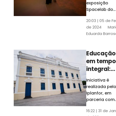
com
exposição
Tribunais de
definição
Spacelab do
Contas
Brasil, laborat
10k
20:03 | 05 de F
itinerante co
de 2024
Mari
projeções
Eduarda Barros
cinematográf
Educação
em tempo
integral:
Fortaleza
Iniciativa é
recebe
realizada pel
proposta
Iplanfor, em
de
parceria com
o coletivo
cidadãos
16:22 | 31 de Jan
Delibera Brasil