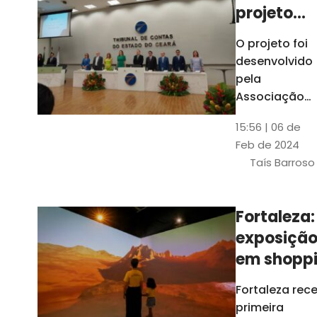
projeto
para
O projeto foi
ampliar
desenvolvido
uso de
pela
linguage
Associação
dos Membros
simples
15:56 | 06 de
dos Tribunais
Feb de 2024
de Contas do
Taís Barroso
Brasil
(Atricon) e
será
Fortaleza:
integralment
exposiçã
custeado co
recursos do
em shopp
BID, sem ônus
traz
Fortaleza rec
financeiros
projeções
primeira
para os