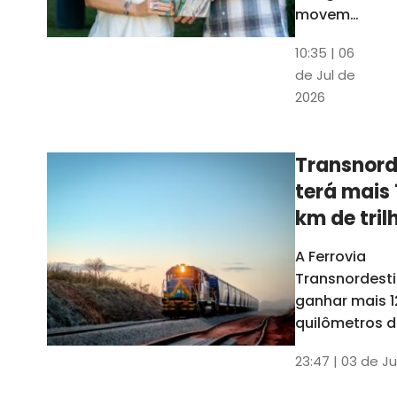
movem
os dados
10:35 | 06
em mais
de Jul de
uma
2026
edição
belíssima
do
Transnord
Anuário
terá mais 
do Ceará
km de tril
ainda est
A Ferrovia
Transnordesti
ganhar mais 1
quilômetros de
até o fim do 
23:47 | 03 de Ju