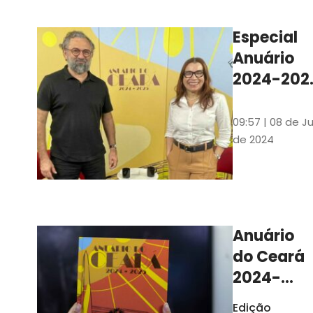
Ilustrações s
assinadas pe
Especial
artista plásti
Anuário
Carlus Camp
2024-202
assista no
YouTube 
09:57 | 08 de Ju
nas
de 2024
platafor
de
streamin
Anuário
do Ceará
2024-
2025
Edição