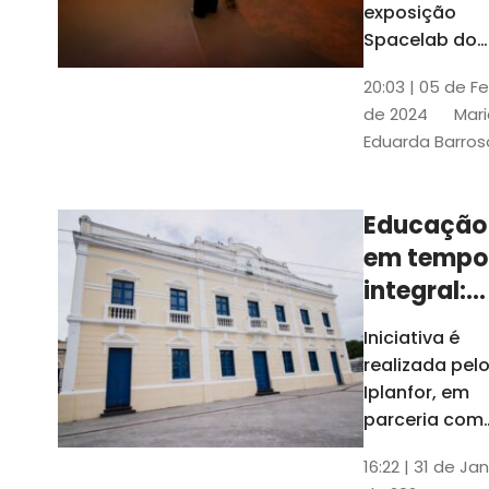
com
exposição
Tribunais de
definição
Spacelab do
Contas
Brasil, laborat
10k
20:03 | 05 de F
itinerante co
de 2024
Mari
projeções
Eduarda Barros
cinematográf
Educação
em tempo
integral:
Fortaleza
Iniciativa é
recebe
realizada pel
proposta
Iplanfor, em
de
parceria com
o coletivo
cidadãos
16:22 | 31 de Jan
Delibera Brasil