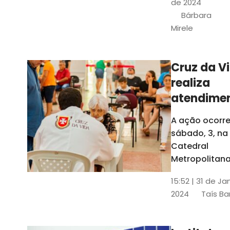
de 2024
e a Rede
Bárbara
Conheciment
Mirele
Social (RCS)
Cruz da V
realiza
atendime
médicos
A ação ocorre
gratuitos
sábado, 3, na
Fortaleza
Catedral
Metropolitana
Fortaleza,
15:52 | 31 de Ja
localizada no
2024
Taís Ba
Centro da Cap
A entrada ser
pela rua Sobr