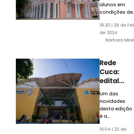
até 4 de
alunos em
março
condições de
vulnerabilida
18:30 | 28 de Fe
social. Podem
de 2024
se inscrever
Bárbara Mire
estudantes
matriculados
em cursos
Rede
presenciais d
Cuca:
graduação d
Universidade
edital
seleciona
Um das
400
novidades
jovens
desta edição
para
é a
ampliação
vagas de
16:04 | 20 de
do número de