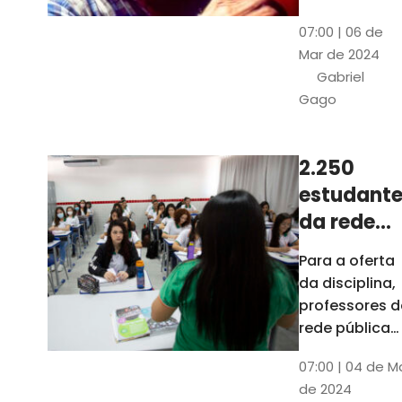
horas, na
Patativa
07:00 | 06 de
Pinacoteca
do
Mar de 2024
do Ceará,
Assaré
Gabriel
celebrará os
Gago
115 anos de
nascimento
do poeta
2.250
Patativa do
estudante
Assaré, um
dos maiores
da rede
nomes da
pública d
Para a oferta
cultura
Ceará
da disciplina,
popular
terão
professores d
cearense
disciplina
rede pública
terão
eletiva do
07:00 | 04 de M
formação co
TCE
de 2024
profissionais