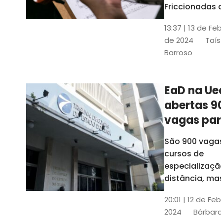
contrabai
Friccionadas 
UFC oferece
13:37 | 13 de Fe
cursos gratui
de 2024
Taís
para alunos
Barroso
acima de 7
anos; confira
informações
EaD na Ue
abertas 9
vagas pa
cursos de
São 900 vaga
especiali
cursos de
a distânci
especializaçã
distância, ma
vinculados a 
20:01 | 12 de Fe
presenciais
2024
Bárbara
espalhados p