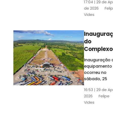
17:04 | 29 de Ap
novos gestor
de 2026
Feli
que irão
Vides
governar os
três municípi
até 31 de
Inaugura
dezembro de
do
2028
Complexo
Menina
Inauguração 
Benigna
equipamento
atraiu ce
ocorreu no
30 mil
sábado, 25
visitantes
16:53 | 29 de Ap
2026
Felipe
Vides