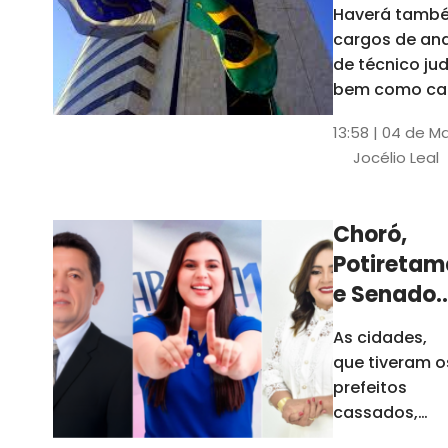
Haverá també
cargos de ana
de técnico jud
bem como ca
comissão e f
13:58 | 04 de M
comissionada
Jocélio Leal
Tribunal tem s
estados sob 
jurisdição: CE, 
Choró,
AL e SE
Potiretam
e Senador
Sá
As cidades,
elegeram
que tiveram o
novos
prefeitos
prefeitos
cassados,
escolheram
em 2026