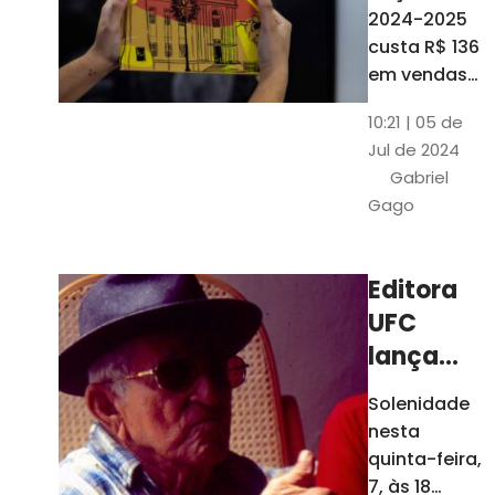
está à
2024-2025
venda
custa R$ 136
nas
em vendas
avulsas. Os
bancas e
10:21 | 05 de
assinantes
livrarias
Jul de 2024
do O POVO
de
Gabriel
podem
Fortaleza
Gago
comprar o
livro por R$
99
Editora
UFC
lança
nova
Solenidade
edição de
nesta
"Cordéis",
quinta-feira,
de
7, às 18