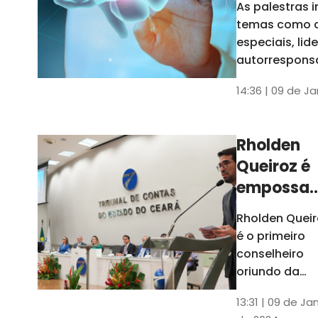
As palestras 
trabalho
temas como 
especiais, lid
autorrespons
e práticas ES
14:36 | 09 de J
ambientes
corporativos
Rholden
Queiroz é
empossa
president
Rholden Queir
do TCE
é o primeiro
Ceará
conselheiro
oriundo da
carreira do
13:31 | 09 de Ja
Ministério