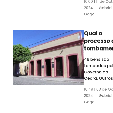
10:00 | 11 de Oc
de
2024
Gabriel
responsabili
Gago
do Instituto d
Patrimônio
Histórico e
Qual o
Artístico Naci
processo 
(Iphan)
tombame
de bens p
46 bens são
Governo 
tombados pe
Estado?
Governo do
Ceará. Outros
dois estão e
10:49 | 03 de O
processo de
2024
Gabriel
tombamento,
Gago
no Crato e ou
em Senador