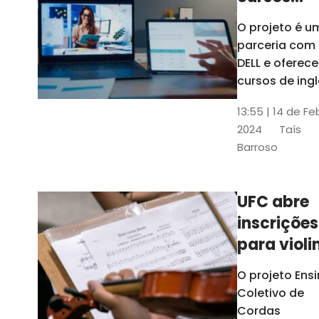
gratuitos
O projeto é u
para
parceria com
profission
DELL e oferece
da
cursos de ingl
produção de
educação
13:55 | 14 de Fe
conteúdo
2024
Taís
acessível,
Barroso
informática
prática, dentr
outras opçõe
UFC abre
inscrições
para violi
viola
O projeto Ens
erudita,
Coletivo de
violoncelo
Cordas