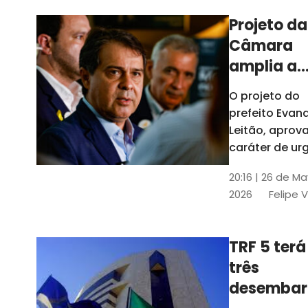
Projeto da
Câmara
amplia a
estrutura
O projeto do
administr
prefeito Evan
de Fortal
Leitão, apro
caráter de ur
foi aprovado
20:16 | 26 de M
caráter de ur
2026
Felipe 
TRF 5 terá
três
desembar