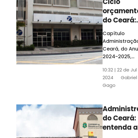
Ciclo
orçament
do Ceará:
entenda a
Capítulo
elaboraç
Administraçã
do conte
Ceará, do Anu
2024-2025,
detalha as et
10:32 | 22 de Jul
do Ciclo
2024
Gabriel
Orçamentário
Gago
Conteúdo é
elaborado c
Seplag e TCE
Administ
do Ceará:
entenda a
diferença