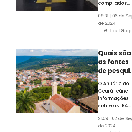
compilados
pelo Ipece, q
08:31 | 06 de S
também atua
de 2024
na elaboraçã
Gabriel Gag
do capítulo
Índice
Comparativo
Quais são
de Gestão
as fontes
Municipal
(ICGM)
de pesqui
das ficha
O Anuário do
do Guia d
Ceará reúne
Município
informações
sobre os 184
municípios
21:09 | 02 de Se
dentro do Gui
de 2024
dos Município