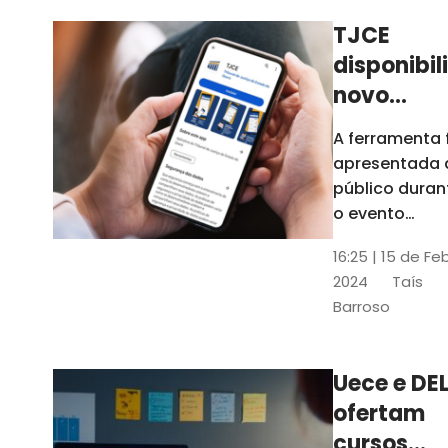
TJCE
disponibil
novo
aplicativo
A ferramenta 
com
apresentada 
funções
público duran
atualizad
o evento
“Convergênci
confira
16:25 | 15 de Fe
Transformaç
2024
Taís
Digital no TJC
Barroso
Avanços e
Perspectivas”
Uece e DEL
ofertam
cursos