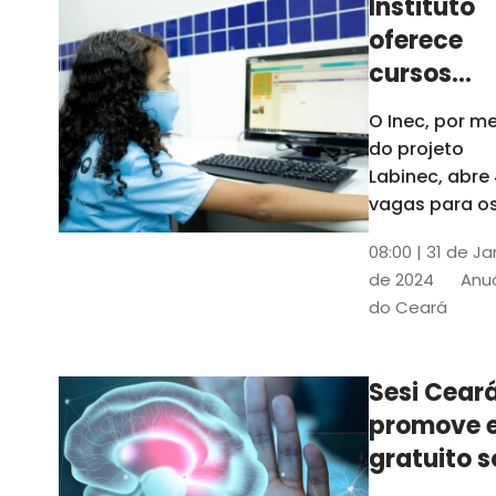
Instituto
oferece
cursos
gratuitos
O Inec, por me
para
do projeto
crianças 
Labinec, abre
jovens em
vagas para o
cursos de
Maracan
08:00 | 31 de Ja
robótica, jog
de 2024
Anuá
digitais e
do Ceará
desenvolvime
de aplicativos
Confira
Sesi Cear
promove 
gratuito s
saúde men