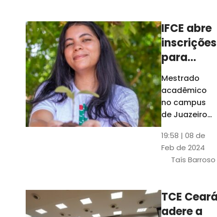
Ceará
IFCE abre
inscrições
para
mestrado
Mestrado
em
acadêmico
Juazeiro
no campus
do Norte;
de Juazeiro
do Norte tem
confira
19:58 | 08 de
18 vagas para
Feb de 2024
pessoas com
Taís Barroso
graduação
completa em
qualquer
TCE Cear
área
adere a