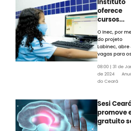
Instituto
oferece
cursos
gratuitos
O Inec, por me
para
do projeto
crianças 
Labinec, abre
jovens em
vagas para o
cursos de
Maracan
08:00 | 31 de Ja
robótica, jog
de 2024
Anuá
digitais e
do Ceará
desenvolvime
de aplicativos
Confira
Sesi Cear
promove 
gratuito s
saúde men