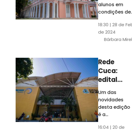
até 4 de
alunos em
março
condições de
vulnerabilida
18:30 | 28 de Fe
social. Podem
de 2024
se inscrever
Bárbara Mire
estudantes
matriculados
em cursos
Rede
presenciais d
Cuca:
graduação d
Universidade
edital
seleciona
Um das
400
novidades
jovens
desta edição
para
é a
ampliação
vagas de
16:04 | 20 de
do número de