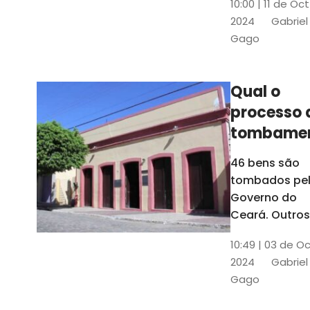
10:00 | 11 de Oc
de
2024
Gabriel
responsabili
Gago
do Instituto d
Patrimônio
Histórico e
Qual o
Artístico Naci
processo 
(Iphan)
tombame
de bens p
46 bens são
Governo 
tombados pe
Estado?
Governo do
Ceará. Outros
dois estão e
10:49 | 03 de O
processo de
2024
Gabriel
tombamento,
Gago
no Crato e ou
em Senador