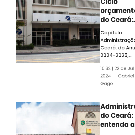
Ciclo
orçament
do Ceará:
entenda a
Capítulo
elaboraç
Administraçã
do conte
Ceará, do Anu
2024-2025,
detalha as et
10:32 | 22 de Jul
do Ciclo
2024
Gabriel
Orçamentário
Gago
Conteúdo é
elaborado c
Seplag e TCE
Administ
do Ceará:
entenda a
diferença