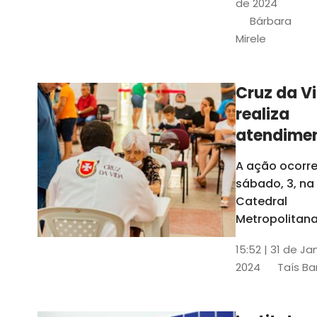
de 2024
e a Rede
Bárbara
Conheciment
Mirele
Social (RCS)
Cruz da V
realiza
atendime
médicos
A ação ocorre
gratuitos
sábado, 3, na
Fortaleza
Catedral
Metropolitana
Fortaleza,
15:52 | 31 de Ja
localizada no
2024
Taís Ba
Centro da Cap
A entrada ser
pela rua Sobr