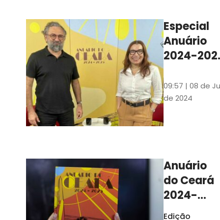
Ilustrações s
assinadas pe
Especial
artista plásti
Anuário
Carlus Camp
2024-202
assista no
YouTube 
09:57 | 08 de Ju
nas
de 2024
platafor
de
streamin
Anuário
do Ceará
2024-
2025
Edição