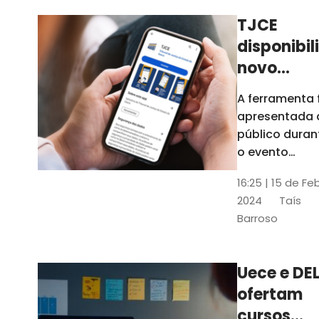
TJCE
disponibil
novo
aplicativo
A ferramenta 
com
apresentada 
funções
público duran
atualizad
o evento
“Convergênci
confira
16:25 | 15 de Fe
Transformaç
2024
Taís
Digital no TJC
Barroso
Avanços e
Perspectivas”
Uece e DEL
ofertam
cursos