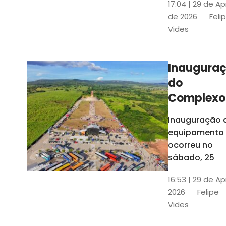
17:04 | 29 de Ap
novos gestor
de 2026
Feli
que irão
Vides
governar os
três municípi
até 31 de
Inaugura
dezembro de
do
2028
Complexo
Menina
Inauguração 
Benigna
equipamento
atraiu ce
ocorreu no
30 mil
sábado, 25
visitantes
16:53 | 29 de Ap
2026
Felipe
Vides