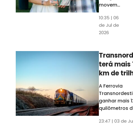
movem
os dados
10:35 | 06
em mais
de Jul de
uma
2026
edição
belíssima
do
Transnord
Anuário
terá mais 
do Ceará
km de tril
ainda est
A Ferrovia
Transnordesti
ganhar mais 1
quilômetros de
até o fim do 
23:47 | 03 de Ju