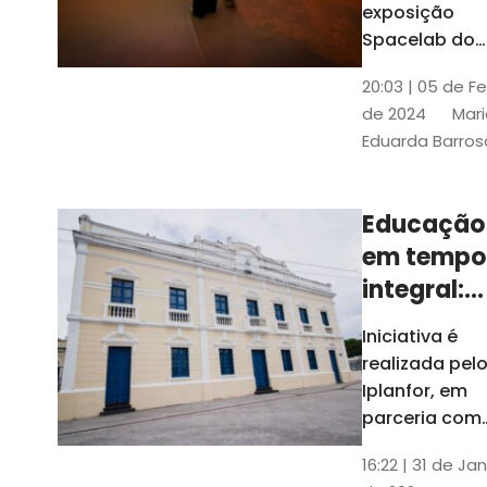
com
exposição
Tribunais de
definição
Spacelab do
Contas
Brasil, laborat
10k
20:03 | 05 de F
itinerante co
de 2024
Mari
projeções
Eduarda Barros
cinematográf
Educação
em tempo
integral:
Fortaleza
Iniciativa é
recebe
realizada pel
proposta
Iplanfor, em
de
parceria com
o coletivo
cidadãos
16:22 | 31 de Jan
Delibera Brasil