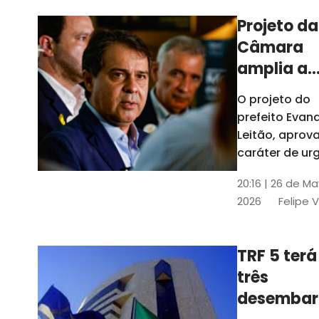
Projeto da
Câmara
amplia a
estrutura
O projeto do
administr
prefeito Evan
de Fortal
Leitão, apro
caráter de ur
foi aprovado
20:16 | 26 de M
caráter de ur
2026
Felipe 
TRF 5 terá
três
desembar