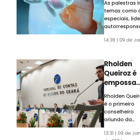
As palestras 
trabalho
temas como 
especiais, lid
autorrespons
e práticas ES
14:36 | 09 de J
ambientes
corporativos
Rholden
Queiroz é
empossa
president
Rholden Queir
do TCE
é o primeiro
Ceará
conselheiro
oriundo da
carreira do
13:31 | 09 de Ja
Ministério