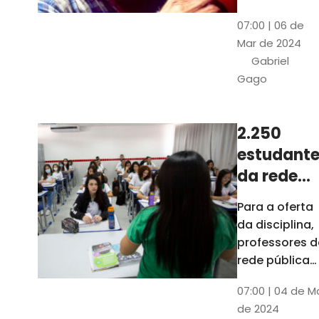
horas, na
Patativa
07:00 | 06 de
Pinacoteca
do
Mar de 2024
do Ceará,
Assaré
Gabriel
celebrará os
Gago
115 anos de
nascimento
do poeta
2.250
Patativa do
estudante
Assaré, um
dos maiores
da rede
nomes da
pública d
Para a oferta
cultura
Ceará
da disciplina,
popular
terão
professores d
cearense
disciplina
rede pública
terão
eletiva do
07:00 | 04 de M
formação co
TCE
de 2024
profissionais