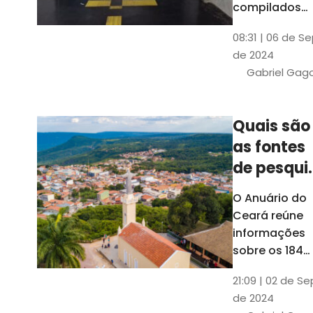
compilados
pelo Ipece, q
08:31 | 06 de S
também atua
de 2024
na elaboraçã
Gabriel Gag
do capítulo
Índice
Comparativo
Quais são
de Gestão
as fontes
Municipal
(ICGM)
de pesqui
das ficha
O Anuário do
do Guia d
Ceará reúne
Município
informações
sobre os 184
municípios
21:09 | 02 de Se
dentro do Gui
de 2024
dos Município