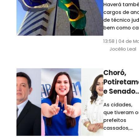
Haverá també
cargos de ana
de técnico jud
bem como ca
comissão e f
13:58 | 04 de M
comissionada
Jocélio Leal
Tribunal tem s
estados sob 
jurisdição: CE, 
Choró,
AL e SE
Potiretam
e Senador
Sá
As cidades,
elegeram
que tiveram o
novos
prefeitos
prefeitos
cassados,
escolheram
em 2026