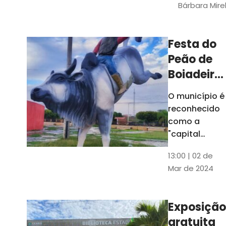
Bárbara Mire
do TCE. A
matéria
chegara a
Festa do
escolas de 52
Peão de
municípios
Boiadeiro,
em Piquet
O município é
Carneiro,
reconhecido
será em
como a
julho
"capital
cearense do
13:00 | 02 de
rodeio" e
Mar de 2024
possui a
única arena
fixa de rodeio
Exposição
do Ceará
gratuita