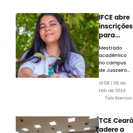
Ceará
IFCE abre
inscrições
para
mestrado
Mestrado
em
acadêmico
Juazeiro
no campus
do Norte;
de Juazeiro
do Norte tem
confira
19:58 | 08 de
18 vagas para
Feb de 2024
pessoas com
Taís Barroso
graduação
completa em
qualquer
TCE Cear
área
adere a