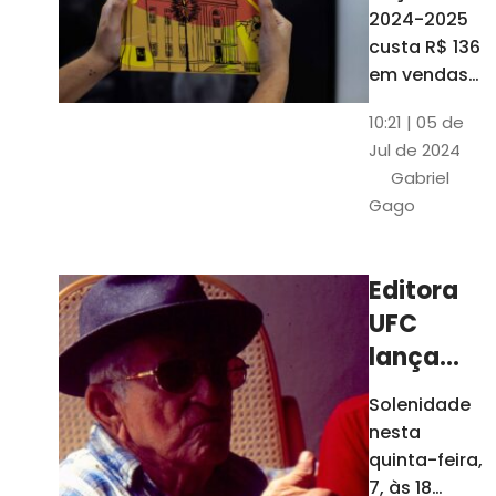
está à
2024-2025
venda
custa R$ 136
nas
em vendas
avulsas. Os
bancas e
10:21 | 05 de
assinantes
livrarias
Jul de 2024
do O POVO
de
Gabriel
podem
Fortaleza
Gago
comprar o
livro por R$
99
Editora
UFC
lança
nova
Solenidade
edição de
nesta
"Cordéis",
quinta-feira,
de
7, às 18