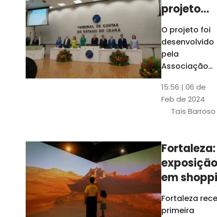
projeto
para
O projeto foi
ampliar
desenvolvido
uso de
pela
linguage
Associação
dos Membros
simples
15:56 | 06 de
dos Tribunais
Feb de 2024
de Contas do
Taís Barroso
Brasil
(Atricon) e
será
Fortaleza:
integralment
exposiçã
custeado co
recursos do
em shopp
BID, sem ônus
traz
Fortaleza rec
financeiros
projeções
primeira
para os