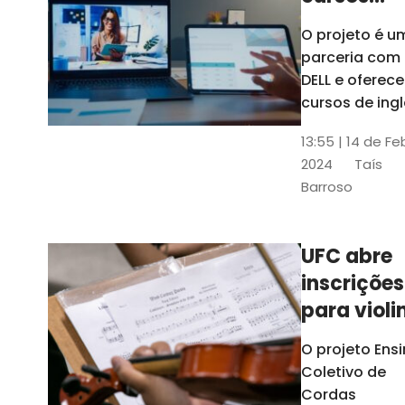
gratuitos
O projeto é u
para
parceria com
profission
DELL e oferece
da
cursos de ingl
produção de
educação
13:55 | 14 de Fe
conteúdo
2024
Taís
acessível,
Barroso
informática
prática, dentr
outras opçõe
UFC abre
inscrições
para violi
viola
O projeto Ens
erudita,
Coletivo de
violoncelo
Cordas