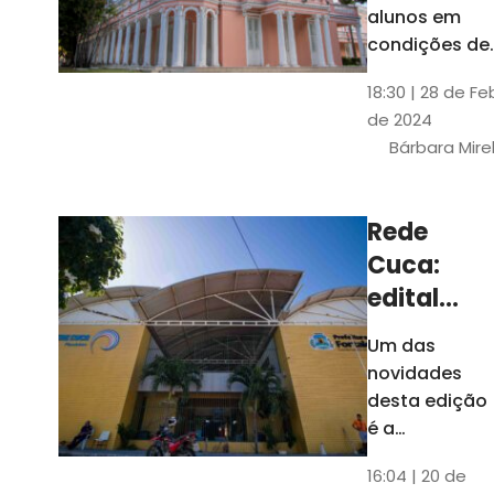
até 4 de
alunos em
março
condições de
vulnerabilida
18:30 | 28 de Fe
social. Podem
de 2024
se inscrever
Bárbara Mire
estudantes
matriculados
em cursos
Rede
presenciais d
Cuca:
graduação d
Universidade
edital
seleciona
Um das
400
novidades
jovens
desta edição
para
é a
ampliação
vagas de
16:04 | 20 de
do número de