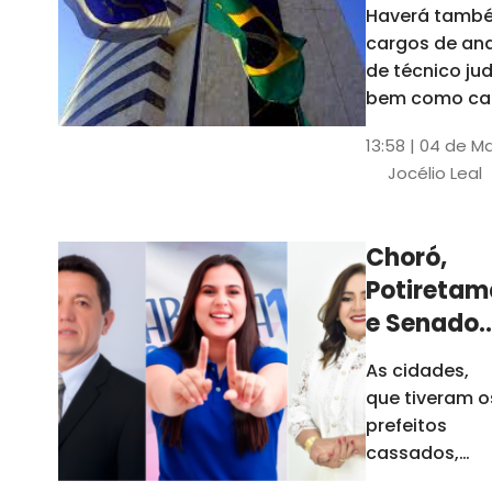
Haverá també
cargos de ana
de técnico jud
bem como ca
comissão e f
13:58 | 04 de M
comissionada
Jocélio Leal
Tribunal tem s
estados sob 
jurisdição: CE, 
Choró,
AL e SE
Potiretam
e Senador
Sá
As cidades,
elegeram
que tiveram o
novos
prefeitos
prefeitos
cassados,
escolheram
em 2026