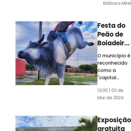
Bárbara Mire
do TCE. A
matéria
chegara a
Festa do
escolas de 52
Peão de
municípios
Boiadeiro,
em Piquet
O município é
Carneiro,
reconhecido
será em
como a
julho
"capital
cearense do
13:00 | 02 de
rodeio" e
Mar de 2024
possui a
única arena
fixa de rodeio
Exposição
do Ceará
gratuita