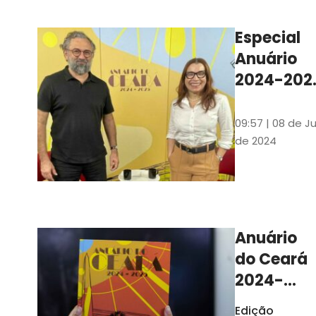
Ilustrações s
assinadas pe
Especial
artista plásti
Anuário
Carlus Camp
2024-202
assista no
YouTube 
09:57 | 08 de Ju
nas
de 2024
platafor
de
streamin
Anuário
do Ceará
2024-
2025
Edição