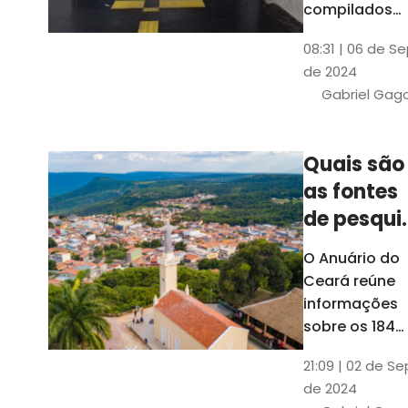
compilados
pelo Ipece, q
08:31 | 06 de S
também atua
de 2024
na elaboraçã
Gabriel Gag
do capítulo
Índice
Comparativo
Quais são
de Gestão
as fontes
Municipal
(ICGM)
de pesqui
das ficha
O Anuário do
do Guia d
Ceará reúne
Município
informações
sobre os 184
municípios
21:09 | 02 de Se
dentro do Gui
de 2024
dos Município