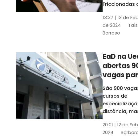
contrabai
Friccionadas 
UFC oferece
13:37 | 13 de Fe
cursos gratui
de 2024
Taís
para alunos
Barroso
acima de 7
anos; confira
informações
EaD na Ue
abertas 9
vagas pa
cursos de
São 900 vaga
especiali
cursos de
a distânci
especializaçã
distância, ma
vinculados a 
20:01 | 12 de Fe
presenciais
2024
Bárbara
espalhados p