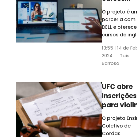
gratuitos
O projeto é u
para
parceria com
profission
DELL e oferece
da
cursos de ingl
produção de
educação
13:55 | 14 de Fe
conteúdo
2024
Taís
acessível,
Barroso
informática
prática, dentr
outras opçõe
UFC abre
inscrições
para violi
viola
O projeto Ens
erudita,
Coletivo de
violoncelo
Cordas