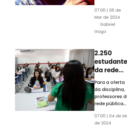
horas, na
Patativa
07:00 | 06 de
Pinacoteca
do
Mar de 2024
do Ceará,
Assaré
Gabriel
celebrará os
Gago
115 anos de
nascimento
do poeta
2.250
Patativa do
estudante
Assaré, um
dos maiores
da rede
nomes da
pública d
Para a oferta
cultura
Ceará
da disciplina,
popular
terão
professores d
cearense
disciplina
rede pública
terão
eletiva do
07:00 | 04 de M
formação co
TCE
de 2024
profissionais