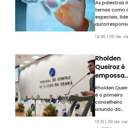
As palestras 
trabalho
temas como 
especiais, lid
autorrespons
e práticas ES
14:36 | 09 de J
ambientes
corporativos
Rholden
Queiroz é
empossa
president
Rholden Queir
do TCE
é o primeiro
Ceará
conselheiro
oriundo da
carreira do
13:31 | 09 de Ja
Ministério