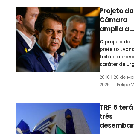
Projeto da
Câmara
amplia a
estrutura
O projeto do
administr
prefeito Evan
de Fortal
Leitão, apro
caráter de ur
foi aprovado
20:16 | 26 de M
caráter de ur
2026
Felipe 
TRF 5 terá
três
desembar