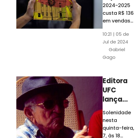
está à
2024-2025
venda
custa R$ 136
nas
em vendas
avulsas. Os
bancas e
10:21 | 05 de
assinantes
livrarias
Jul de 2024
do O POVO
de
Gabriel
podem
Fortaleza
Gago
comprar o
livro por R$
99
Editora
UFC
lança
nova
Solenidade
edição de
nesta
"Cordéis",
quinta-feira,
de
7, às 18