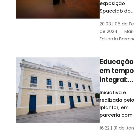
com
exposição
Tribunais de
definição
Spacelab do
Contas
Brasil, laborat
10k
20:03 | 05 de F
itinerante co
de 2024
Mari
projeções
Eduarda Barros
cinematográf
Educação
em tempo
integral:
Fortaleza
Iniciativa é
recebe
realizada pel
proposta
Iplanfor, em
de
parceria com
o coletivo
cidadãos
16:22 | 31 de Jan
Delibera Brasil