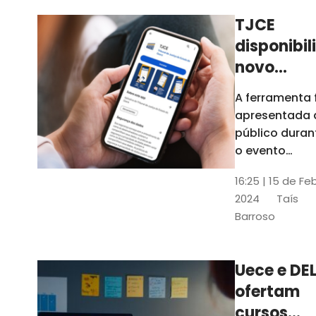
TJCE
disponibil
novo
aplicativo
A ferramenta 
com
apresentada 
funções
público duran
atualizad
o evento
“Convergênci
confira
16:25 | 15 de Fe
Transformaç
2024
Taís
Digital no TJC
Barroso
Avanços e
Perspectivas”
Uece e DEL
ofertam
cursos