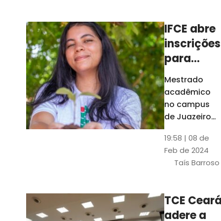
Ceará
IFCE abre
inscrições
para
mestrado
Mestrado
em
acadêmico
Juazeiro
no campus
do Norte;
de Juazeiro
do Norte tem
confira
19:58 | 08 de
18 vagas para
Feb de 2024
pessoas com
Taís Barroso
graduação
completa em
qualquer
TCE Cear
área
adere a