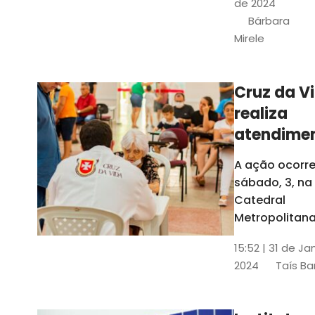
de 2024
e a Rede
Bárbara
Conheciment
Mirele
Social (RCS)
Cruz da V
realiza
atendime
médicos
A ação ocorre
gratuitos
sábado, 3, na
Fortaleza
Catedral
Metropolitana
Fortaleza,
15:52 | 31 de Ja
localizada no
2024
Taís Ba
Centro da Cap
A entrada ser
pela rua Sobr