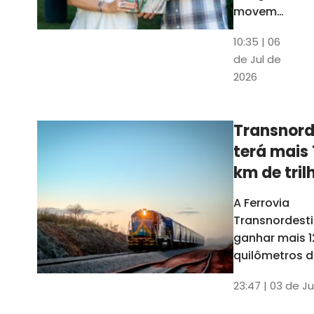
movem
os dados
10:35 | 06
em mais
de Jul de
uma
2026
edição
belíssima
do
Transnord
Anuário
terá mais 
do Ceará
km de tril
ainda est
A Ferrovia
Transnordesti
ganhar mais 1
quilômetros de
até o fim do 
23:47 | 03 de Ju