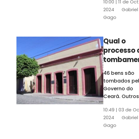
10:00 | 11 de Oc
de
2024
Gabriel
responsabili
Gago
do Instituto d
Patrimônio
Histórico e
Qual o
Artístico Naci
processo 
(Iphan)
tombame
de bens p
46 bens são
Governo 
tombados pe
Estado?
Governo do
Ceará. Outros
dois estão e
10:49 | 03 de O
processo de
2024
Gabriel
tombamento,
Gago
no Crato e ou
em Senador