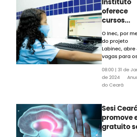
Instituto
oferece
cursos
gratuitos
O Inec, por me
para
do projeto
crianças 
Labinec, abre
jovens em
vagas para o
cursos de
Maracan
08:00 | 31 de Ja
robótica, jog
de 2024
Anuá
digitais e
do Ceará
desenvolvime
de aplicativos
Confira
Sesi Cear
promove 
gratuito s
saúde men