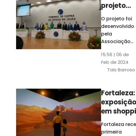
projeto
para
O projeto foi
ampliar
desenvolvido
uso de
pela
linguage
Associação
dos Membros
simples
15:56 | 06 de
dos Tribunais
Feb de 2024
de Contas do
Taís Barroso
Brasil
(Atricon) e
será
Fortaleza:
integralment
exposiçã
custeado co
recursos do
em shopp
BID, sem ônus
traz
Fortaleza rec
financeiros
projeções
primeira
para os