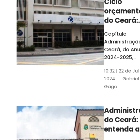
Ciclo
orçament
do Ceará:
entenda a
Capítulo
elaboraç
Administraçã
do conte
Ceará, do Anu
2024-2025,
detalha as et
10:32 | 22 de Jul
do Ciclo
2024
Gabriel
Orçamentário
Gago
Conteúdo é
elaborado c
Seplag e TCE
Administ
do Ceará:
entenda a
diferença