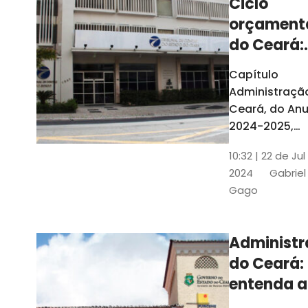
Ciclo
orçament
do Ceará:
entenda a
Capítulo
elaboraç
Administraçã
do conte
Ceará, do Anu
2024-2025,
detalha as et
10:32 | 22 de Jul
do Ciclo
2024
Gabriel
Orçamentário
Gago
Conteúdo é
elaborado c
Seplag e TCE
Administ
do Ceará:
entenda a
diferença