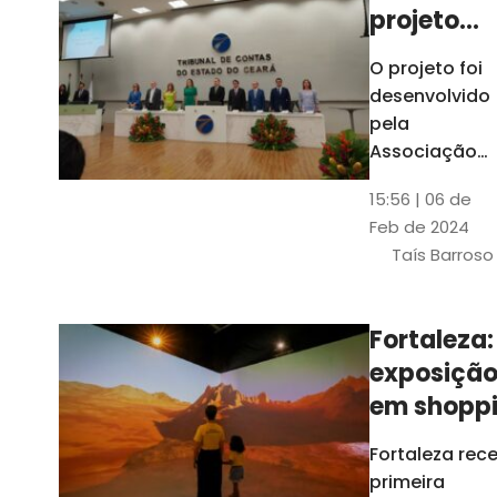
projeto
para
O projeto foi
ampliar
desenvolvido
uso de
pela
linguage
Associação
dos Membros
simples
15:56 | 06 de
dos Tribunais
Feb de 2024
de Contas do
Taís Barroso
Brasil
(Atricon) e
será
Fortaleza:
integralment
exposiçã
custeado co
recursos do
em shopp
BID, sem ônus
traz
Fortaleza rec
financeiros
projeções
primeira
para os