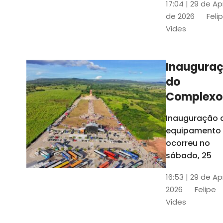
17:04 | 29 de Ap
novos gestor
de 2026
Feli
que irão
Vides
governar os
três municípi
até 31 de
Inaugura
dezembro de
do
2028
Complexo
Menina
Inauguração 
Benigna
equipamento
atraiu ce
ocorreu no
30 mil
sábado, 25
visitantes
16:53 | 29 de Ap
2026
Felipe
Vides