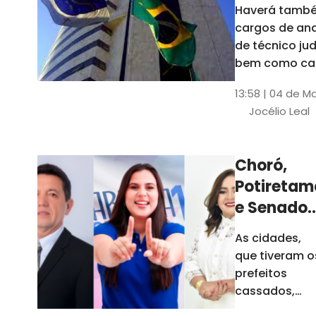
Haverá també
cargos de ana
de técnico jud
bem como ca
comissão e f
13:58 | 04 de M
comissionada
Jocélio Leal
Tribunal tem s
estados sob 
jurisdição: CE, 
Choró,
AL e SE
Potiretam
e Senador
Sá
As cidades,
elegeram
que tiveram o
novos
prefeitos
prefeitos
cassados,
escolheram
em 2026