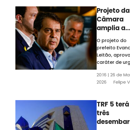
Projeto da
Câmara
amplia a
estrutura
O projeto do
administr
prefeito Evan
de Fortal
Leitão, apro
caráter de ur
foi aprovado
20:16 | 26 de M
caráter de ur
2026
Felipe 
TRF 5 terá
três
desembar