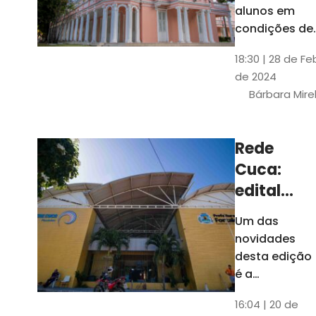
até 4 de
alunos em
março
condições de
vulnerabilida
18:30 | 28 de Fe
social. Podem
de 2024
se inscrever
Bárbara Mire
estudantes
matriculados
em cursos
Rede
presenciais d
Cuca:
graduação d
Universidade
edital
seleciona
Um das
400
novidades
jovens
desta edição
para
é a
ampliação
vagas de
16:04 | 20 de
do número de