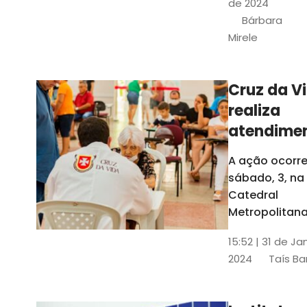
de 2024
e a Rede
Bárbara
Conheciment
Mirele
Social (RCS)
Cruz da V
realiza
atendime
médicos
A ação ocorre
gratuitos
sábado, 3, na
Fortaleza
Catedral
Metropolitana
Fortaleza,
15:52 | 31 de Ja
localizada no
2024
Taís Ba
Centro da Cap
A entrada ser
pela rua Sobr