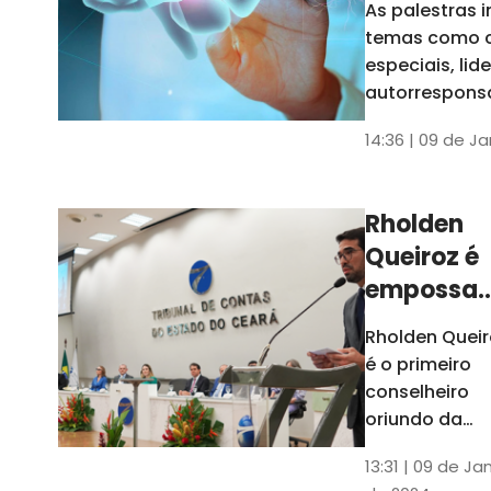
As palestras 
trabalho
temas como 
especiais, lid
autorrespons
e práticas ES
14:36 | 09 de J
ambientes
corporativos
Rholden
Queiroz é
empossa
president
Rholden Queir
do TCE
é o primeiro
Ceará
conselheiro
oriundo da
carreira do
13:31 | 09 de Ja
Ministério