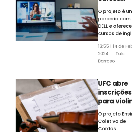
gratuitos
O projeto é u
para
parceria com
profission
DELL e oferece
da
cursos de ingl
produção de
educação
13:55 | 14 de Fe
conteúdo
2024
Taís
acessível,
Barroso
informática
prática, dentr
outras opçõe
UFC abre
inscrições
para violi
viola
O projeto Ens
erudita,
Coletivo de
violoncelo
Cordas