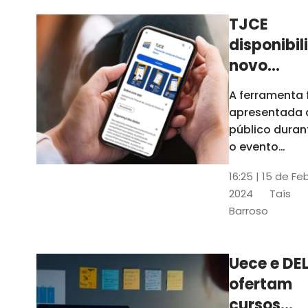
TJCE
disponibil
novo
aplicativo
A ferramenta 
com
apresentada 
funções
público duran
atualizad
o evento
“Convergênci
confira
16:25 | 15 de Fe
Transformaç
2024
Taís
Digital no TJC
Barroso
Avanços e
Perspectivas”
Uece e DEL
ofertam
cursos