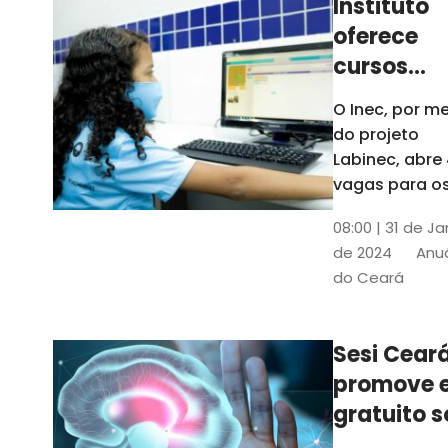
Instituto
oferece
cursos
gratuitos
O Inec, por me
para
do projeto
crianças 
Labinec, abre
jovens em
vagas para o
cursos de
Maracan
08:00 | 31 de Ja
robótica, jog
de 2024
Anuá
digitais e
do Ceará
desenvolvime
de aplicativos
Confira
Sesi Cear
promove 
gratuito s
saúde men