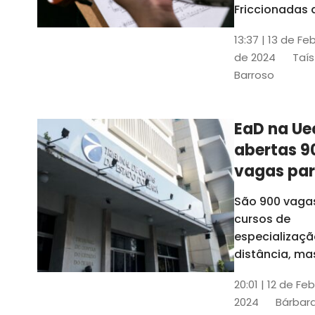
contrabai
Friccionadas 
UFC oferece
13:37 | 13 de Fe
cursos gratui
de 2024
Taís
para alunos
Barroso
acima de 7
anos; confira
informações
EaD na Ue
abertas 9
vagas pa
cursos de
São 900 vaga
especiali
cursos de
a distânci
especializaçã
distância, ma
vinculados a 
20:01 | 12 de Fe
presenciais
2024
Bárbara
espalhados p