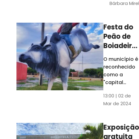
Bárbara Mire
do TCE. A
matéria
chegara a
Festa do
escolas de 52
Peão de
municípios
Boiadeiro,
em Piquet
O município é
Carneiro,
reconhecido
será em
como a
julho
"capital
cearense do
13:00 | 02 de
rodeio" e
Mar de 2024
possui a
única arena
fixa de rodeio
Exposição
do Ceará
gratuita