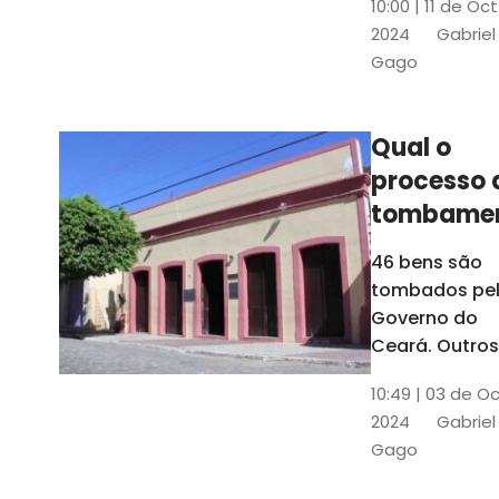
10:00 | 11 de Oc
de
2024
Gabriel
responsabili
Gago
do Instituto d
Patrimônio
Histórico e
Qual o
Artístico Naci
processo 
(Iphan)
tombame
de bens p
46 bens são
Governo 
tombados pe
Estado?
Governo do
Ceará. Outros
dois estão e
10:49 | 03 de O
processo de
2024
Gabriel
tombamento,
Gago
no Crato e ou
em Senador