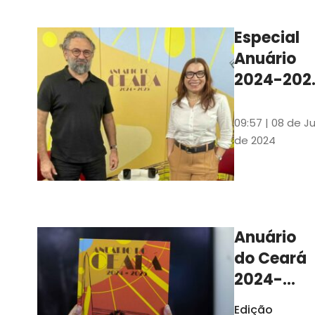
Ilustrações s
assinadas pe
Especial
artista plásti
Anuário
Carlus Camp
2024-202
assista no
YouTube 
09:57 | 08 de Ju
nas
de 2024
platafor
de
streamin
Anuário
do Ceará
2024-
2025
Edição