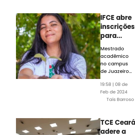
Ceará
IFCE abre
inscrições
para
mestrado
Mestrado
em
acadêmico
Juazeiro
no campus
do Norte;
de Juazeiro
do Norte tem
confira
19:58 | 08 de
18 vagas para
Feb de 2024
pessoas com
Taís Barroso
graduação
completa em
qualquer
TCE Cear
área
adere a