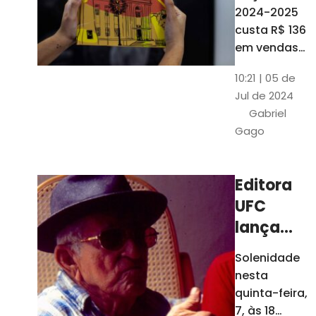
está à
2024-2025
venda
custa R$ 136
nas
em vendas
avulsas. Os
bancas e
10:21 | 05 de
assinantes
livrarias
Jul de 2024
do O POVO
de
Gabriel
podem
Fortaleza
Gago
comprar o
livro por R$
99
Editora
UFC
lança
nova
Solenidade
edição de
nesta
"Cordéis",
quinta-feira,
de
7, às 18