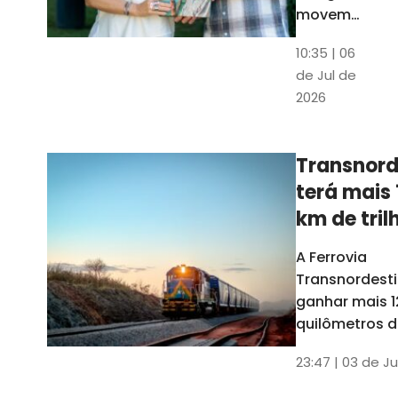
movem
os dados
10:35 | 06
em mais
de Jul de
uma
2026
edição
belíssima
do
Transnord
Anuário
terá mais 
do Ceará
km de tril
ainda est
A Ferrovia
Transnordesti
ganhar mais 1
quilômetros de
até o fim do 
23:47 | 03 de Ju