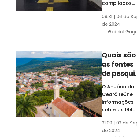
compilados
pelo Ipece, q
08:31 | 06 de S
também atua
de 2024
na elaboraçã
Gabriel Gag
do capítulo
Índice
Comparativo
Quais são
de Gestão
as fontes
Municipal
(ICGM)
de pesqui
das ficha
O Anuário do
do Guia d
Ceará reúne
Município
informações
sobre os 184
municípios
21:09 | 02 de Se
dentro do Gui
de 2024
dos Município