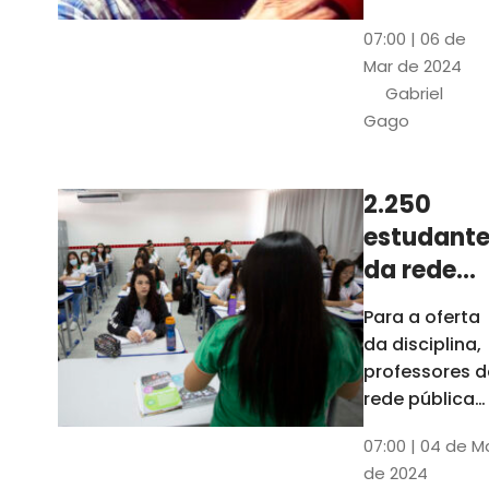
horas, na
Patativa
07:00 | 06 de
Pinacoteca
do
Mar de 2024
do Ceará,
Assaré
Gabriel
celebrará os
Gago
115 anos de
nascimento
do poeta
2.250
Patativa do
estudante
Assaré, um
dos maiores
da rede
nomes da
pública d
Para a oferta
cultura
Ceará
da disciplina,
popular
terão
professores d
cearense
disciplina
rede pública
terão
eletiva do
07:00 | 04 de M
formação co
TCE
de 2024
profissionais