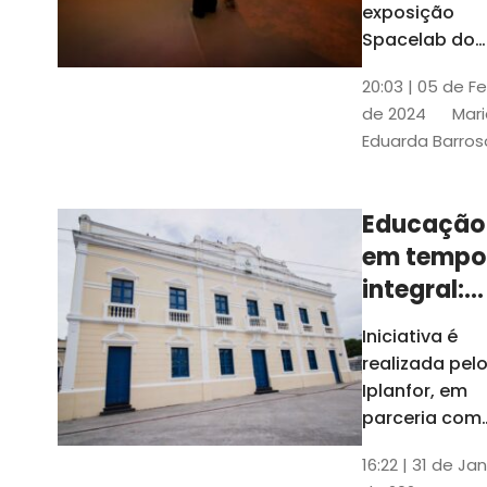
com
exposição
Tribunais de
definição
Spacelab do
Contas
Brasil, laborat
10k
20:03 | 05 de F
itinerante co
de 2024
Mari
projeções
Eduarda Barros
cinematográf
Educação
em tempo
integral:
Fortaleza
Iniciativa é
recebe
realizada pel
proposta
Iplanfor, em
de
parceria com
o coletivo
cidadãos
16:22 | 31 de Jan
Delibera Brasil