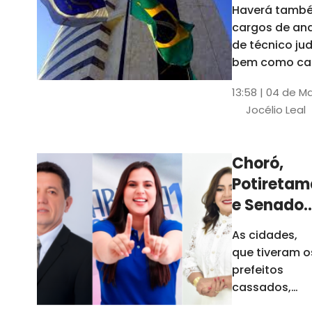
Haverá també
cargos de ana
de técnico jud
bem como ca
comissão e f
13:58 | 04 de M
comissionada
Jocélio Leal
Tribunal tem s
estados sob 
jurisdição: CE, 
Choró,
AL e SE
Potiretam
e Senador
Sá
As cidades,
elegeram
que tiveram o
novos
prefeitos
prefeitos
cassados,
escolheram
em 2026