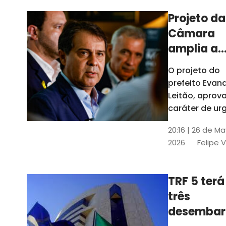
Projeto da
Câmara
amplia a
estrutura
O projeto do
administr
prefeito Evan
de Fortal
Leitão, apro
caráter de ur
foi aprovado
20:16 | 26 de M
caráter de ur
2026
Felipe 
TRF 5 terá
três
desembar