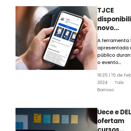
TJCE
disponibil
novo
aplicativo
A ferramenta 
com
apresentada 
funções
público duran
atualizad
o evento
“Convergênci
confira
16:25 | 15 de Fe
Transformaç
2024
Taís
Digital no TJC
Barroso
Avanços e
Perspectivas”
Uece e DEL
ofertam
cursos