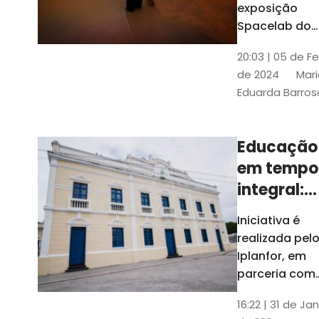
com
exposição
Tribunais de
definição
Spacelab do
Contas
Brasil, laborat
10k
20:03 | 05 de F
itinerante co
de 2024
Mari
projeções
Eduarda Barros
cinematográf
Educação
em tempo
integral:
Fortaleza
Iniciativa é
recebe
realizada pel
proposta
Iplanfor, em
de
parceria com
o coletivo
cidadãos
16:22 | 31 de Jan
Delibera Brasil