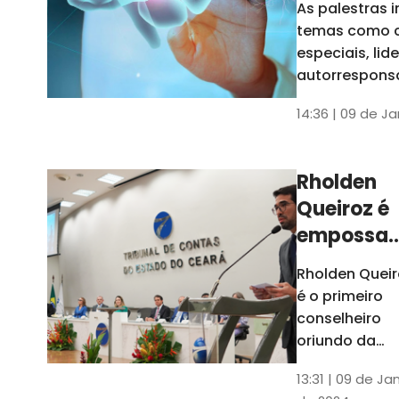
As palestras 
trabalho
temas como 
especiais, lid
autorrespons
e práticas ES
14:36 | 09 de J
ambientes
corporativos
Rholden
Queiroz é
empossa
president
Rholden Queir
do TCE
é o primeiro
Ceará
conselheiro
oriundo da
carreira do
13:31 | 09 de Ja
Ministério