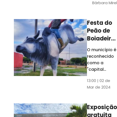
Bárbara Mire
do TCE. A
matéria
chegara a
Festa do
escolas de 52
Peão de
municípios
Boiadeiro,
em Piquet
O município é
Carneiro,
reconhecido
será em
como a
julho
"capital
cearense do
13:00 | 02 de
rodeio" e
Mar de 2024
possui a
única arena
fixa de rodeio
Exposição
do Ceará
gratuita