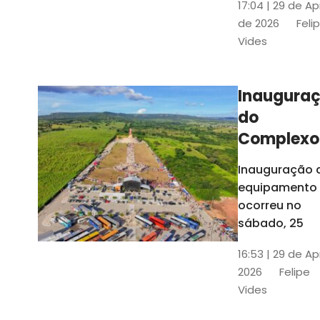
17:04 | 29 de Ap
novos gestor
de 2026
Feli
que irão
Vides
governar os
três municípi
até 31 de
Inaugura
dezembro de
do
2028
Complexo
Menina
Inauguração 
Benigna
equipamento
atraiu ce
ocorreu no
30 mil
sábado, 25
visitantes
16:53 | 29 de Ap
2026
Felipe
Vides