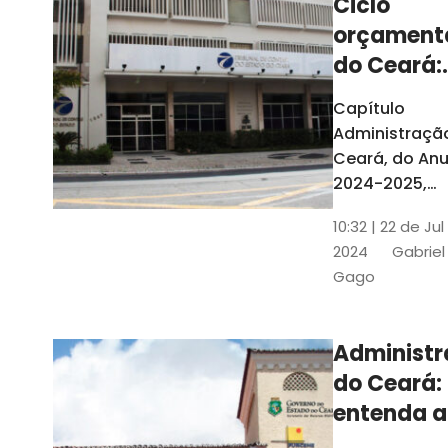
Ciclo
orçament
do Ceará:
entenda a
Capítulo
elaboraç
Administraçã
do conte
Ceará, do Anu
2024-2025,
detalha as et
10:32 | 22 de Jul
do Ciclo
2024
Gabriel
Orçamentário
Gago
Conteúdo é
elaborado c
Seplag e TCE
Administ
do Ceará:
entenda a
diferença