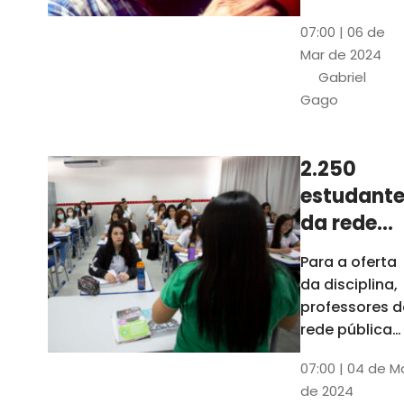
horas, na
Patativa
07:00 | 06 de
Pinacoteca
do
Mar de 2024
do Ceará,
Assaré
Gabriel
celebrará os
Gago
115 anos de
nascimento
do poeta
2.250
Patativa do
estudante
Assaré, um
dos maiores
da rede
nomes da
pública d
Para a oferta
cultura
Ceará
da disciplina,
popular
terão
professores d
cearense
disciplina
rede pública
terão
eletiva do
07:00 | 04 de M
formação co
TCE
de 2024
profissionais