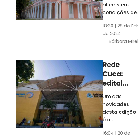
até 4 de
alunos em
março
condições de
vulnerabilida
18:30 | 28 de Fe
social. Podem
de 2024
se inscrever
Bárbara Mire
estudantes
matriculados
em cursos
Rede
presenciais d
Cuca:
graduação d
Universidade
edital
seleciona
Um das
400
novidades
jovens
desta edição
para
é a
ampliação
vagas de
16:04 | 20 de
do número de