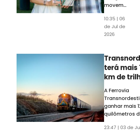
movem
os dados
10:35 | 06
em mais
de Jul de
uma
2026
edição
belíssima
do
Transnord
Anuário
terá mais 
do Ceará
km de tril
ainda est
A Ferrovia
Transnordesti
ganhar mais 1
quilômetros de
até o fim do 
23:47 | 03 de Ju