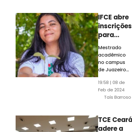
Ceará
IFCE abre
inscrições
para
mestrado
Mestrado
em
acadêmico
Juazeiro
no campus
do Norte;
de Juazeiro
do Norte tem
confira
19:58 | 08 de
18 vagas para
Feb de 2024
pessoas com
Taís Barroso
graduação
completa em
qualquer
TCE Cear
área
adere a