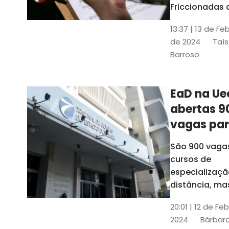
contrabai
Friccionadas 
UFC oferece
13:37 | 13 de Fe
cursos gratui
de 2024
Taís
para alunos
Barroso
acima de 7
anos; confira
informações
EaD na Ue
abertas 9
vagas pa
cursos de
São 900 vaga
especiali
cursos de
a distânci
especializaçã
distância, ma
vinculados a 
20:01 | 12 de Fe
presenciais
2024
Bárbara
espalhados p