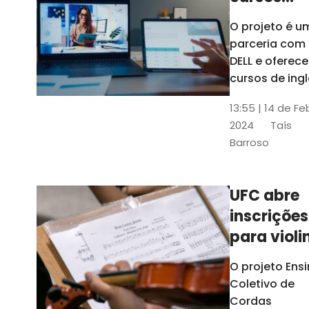
gratuitos
O projeto é u
para
parceria com
profission
DELL e oferece
da
cursos de ingl
produção de
educação
13:55 | 14 de Fe
conteúdo
2024
Taís
acessível,
Barroso
informática
prática, dentr
outras opçõe
UFC abre
inscrições
para violi
viola
O projeto Ens
erudita,
Coletivo de
violoncelo
Cordas