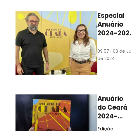
Ilustrações s
assinadas pe
Especial
artista plásti
Anuário
Carlus Camp
2024-202
assista no
YouTube 
09:57 | 08 de Ju
nas
de 2024
platafor
de
streamin
Anuário
do Ceará
2024-
2025
Edição