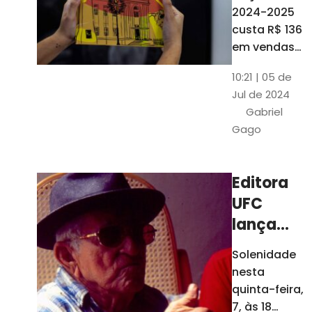
está à
2024-2025
venda
custa R$ 136
nas
em vendas
avulsas. Os
bancas e
10:21 | 05 de
assinantes
livrarias
Jul de 2024
do O POVO
de
Gabriel
podem
Fortaleza
Gago
comprar o
livro por R$
99
Editora
UFC
lança
nova
Solenidade
edição de
nesta
"Cordéis",
quinta-feira,
de
7, às 18