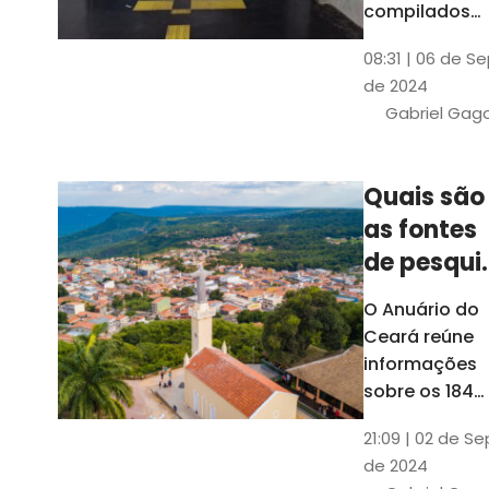
compilados
pelo Ipece, q
08:31 | 06 de S
também atua
de 2024
na elaboraçã
Gabriel Gag
do capítulo
Índice
Comparativo
Quais são
de Gestão
as fontes
Municipal
(ICGM)
de pesqui
das ficha
O Anuário do
do Guia d
Ceará reúne
Município
informações
sobre os 184
municípios
21:09 | 02 de Se
dentro do Gui
de 2024
dos Município