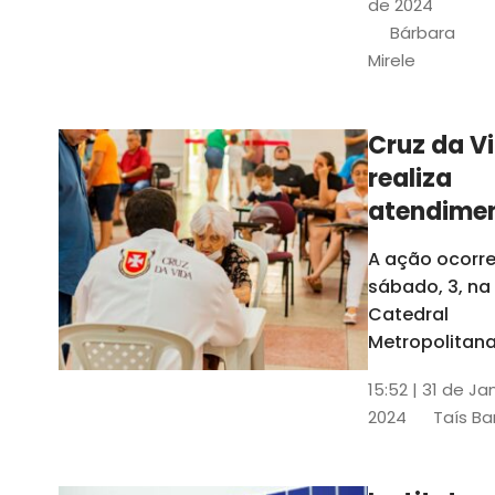
de 2024
e a Rede
Bárbara
Conheciment
Mirele
Social (RCS)
Cruz da V
realiza
atendime
médicos
A ação ocorre
gratuitos
sábado, 3, na
Fortaleza
Catedral
Metropolitana
Fortaleza,
15:52 | 31 de Ja
localizada no
2024
Taís Ba
Centro da Cap
A entrada ser
pela rua Sobr