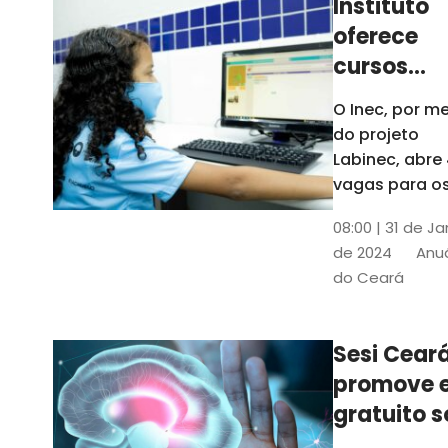
Instituto
oferece
cursos
gratuitos
O Inec, por me
para
do projeto
crianças 
Labinec, abre
jovens em
vagas para o
cursos de
Maracan
08:00 | 31 de Ja
robótica, jog
de 2024
Anuá
digitais e
do Ceará
desenvolvime
de aplicativos
Confira
Sesi Cear
promove 
gratuito s
saúde men