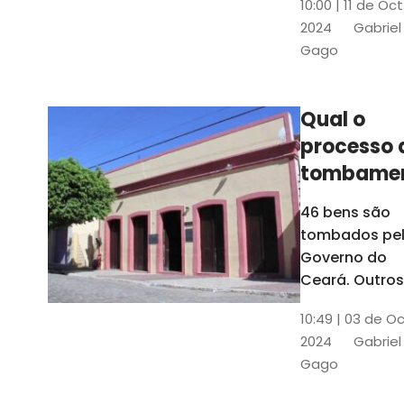
10:00 | 11 de Oc
de
2024
Gabriel
responsabili
Gago
do Instituto d
Patrimônio
Histórico e
Qual o
Artístico Naci
processo 
(Iphan)
tombame
de bens p
46 bens são
Governo 
tombados pe
Estado?
Governo do
Ceará. Outros
dois estão e
10:49 | 03 de O
processo de
2024
Gabriel
tombamento,
Gago
no Crato e ou
em Senador