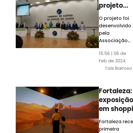
projeto
para
O projeto foi
ampliar
desenvolvido
uso de
pela
linguage
Associação
dos Membros
simples
15:56 | 06 de
dos Tribunais
Feb de 2024
de Contas do
Taís Barroso
Brasil
(Atricon) e
será
Fortaleza:
integralment
exposiçã
custeado co
recursos do
em shopp
BID, sem ônus
traz
Fortaleza rec
financeiros
projeções
primeira
para os