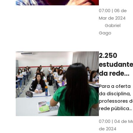
horas, na
Patativa
07:00 | 06 de
Pinacoteca
do
Mar de 2024
do Ceará,
Assaré
Gabriel
celebrará os
Gago
115 anos de
nascimento
do poeta
2.250
Patativa do
estudante
Assaré, um
dos maiores
da rede
nomes da
pública d
Para a oferta
cultura
Ceará
da disciplina,
popular
terão
professores d
cearense
disciplina
rede pública
terão
eletiva do
07:00 | 04 de M
formação co
TCE
de 2024
profissionais