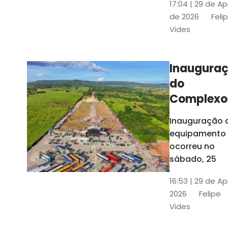
17:04 | 29 de Ap
novos gestor
de 2026
Feli
que irão
Vides
governar os
três municípi
até 31 de
Inaugura
dezembro de
do
2028
Complexo
Menina
Inauguração 
Benigna
equipamento
atraiu ce
ocorreu no
30 mil
sábado, 25
visitantes
16:53 | 29 de Ap
2026
Felipe
Vides