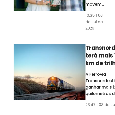
movem
os dados
10:35 | 06
em mais
de Jul de
uma
2026
edição
belíssima
do
Transnord
Anuário
terá mais 
do Ceará
km de tril
ainda est
A Ferrovia
Transnordesti
ganhar mais 1
quilômetros de
até o fim do 
23:47 | 03 de Ju