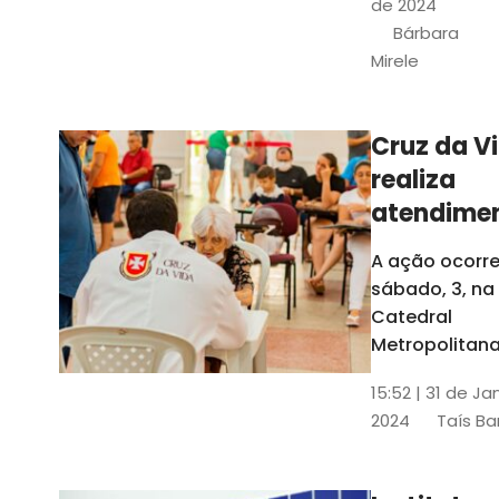
de 2024
e a Rede
Bárbara
Conheciment
Mirele
Social (RCS)
Cruz da V
realiza
atendime
médicos
A ação ocorre
gratuitos
sábado, 3, na
Fortaleza
Catedral
Metropolitana
Fortaleza,
15:52 | 31 de Ja
localizada no
2024
Taís Ba
Centro da Cap
A entrada ser
pela rua Sobr