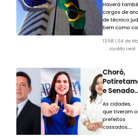
Haverá també
cargos de ana
de técnico jud
bem como ca
comissão e f
13:58 | 04 de M
comissionada
Jocélio Leal
Tribunal tem s
estados sob 
jurisdição: CE, 
Choró,
AL e SE
Potiretam
e Senador
Sá
As cidades,
elegeram
que tiveram o
novos
prefeitos
prefeitos
cassados,
escolheram
em 2026