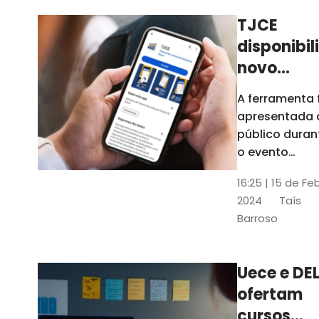
TJCE
disponibil
novo
aplicativo
A ferramenta 
com
apresentada 
funções
público duran
atualizad
o evento
“Convergênci
confira
16:25 | 15 de Fe
Transformaç
2024
Taís
Digital no TJC
Barroso
Avanços e
Perspectivas”
Uece e DEL
ofertam
cursos