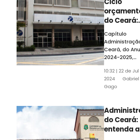
Ciclo
orçament
do Ceará:
entenda a
Capítulo
elaboraç
Administraçã
do conte
Ceará, do Anu
2024-2025,
detalha as et
10:32 | 22 de Jul
do Ciclo
2024
Gabriel
Orçamentário
Gago
Conteúdo é
elaborado c
Seplag e TCE
Administ
do Ceará:
entenda a
diferença