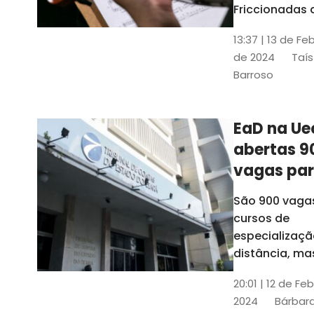
contrabai
Friccionadas 
UFC oferece
13:37 | 13 de Fe
cursos gratui
de 2024
Taís
para alunos
Barroso
acima de 7
anos; confira
informações
EaD na Ue
abertas 9
vagas pa
cursos de
São 900 vaga
especiali
cursos de
a distânci
especializaçã
distância, ma
vinculados a 
20:01 | 12 de Fe
presenciais
2024
Bárbara
espalhados p