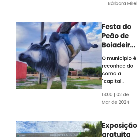
Bárbara Mire
do TCE. A
matéria
chegara a
Festa do
escolas de 52
Peão de
municípios
Boiadeiro,
em Piquet
O município é
Carneiro,
reconhecido
será em
como a
julho
"capital
cearense do
13:00 | 02 de
rodeio" e
Mar de 2024
possui a
única arena
fixa de rodeio
Exposição
do Ceará
gratuita