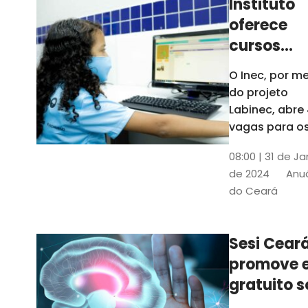
Instituto
oferece
cursos
gratuitos
O Inec, por me
para
do projeto
crianças 
Labinec, abre
jovens em
vagas para o
cursos de
Maracan
08:00 | 31 de Ja
robótica, jog
de 2024
Anuá
digitais e
do Ceará
desenvolvime
de aplicativos
Confira
Sesi Cear
promove 
gratuito s
saúde men