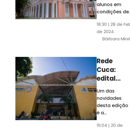
até 4 de
alunos em
março
condições de
vulnerabilida
18:30 | 28 de Fe
social. Podem
de 2024
se inscrever
Bárbara Mire
estudantes
matriculados
em cursos
Rede
presenciais d
Cuca:
graduação d
Universidade
edital
seleciona
Um das
400
novidades
jovens
desta edição
para
é a
ampliação
vagas de
16:04 | 20 de
do número de