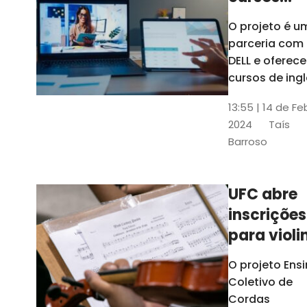
gratuitos
O projeto é u
para
parceria com
profission
DELL e oferece
da
cursos de ingl
produção de
educação
13:55 | 14 de Fe
conteúdo
2024
Taís
acessível,
Barroso
informática
prática, dentr
outras opçõe
UFC abre
inscrições
para violi
viola
O projeto Ens
erudita,
Coletivo de
violoncelo
Cordas