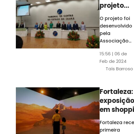
projeto
para
O projeto foi
ampliar
desenvolvido
uso de
pela
linguage
Associação
dos Membros
simples
15:56 | 06 de
dos Tribunais
Feb de 2024
de Contas do
Taís Barroso
Brasil
(Atricon) e
será
Fortaleza:
integralment
exposiçã
custeado co
recursos do
em shopp
BID, sem ônus
traz
Fortaleza rec
financeiros
projeções
primeira
para os