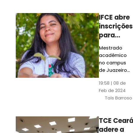
Ceará
IFCE abre
inscrições
para
mestrado
Mestrado
em
acadêmico
Juazeiro
no campus
do Norte;
de Juazeiro
do Norte tem
confira
19:58 | 08 de
18 vagas para
Feb de 2024
pessoas com
Taís Barroso
graduação
completa em
qualquer
TCE Cear
área
adere a