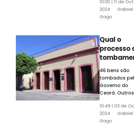
10:00 | 11 de Oc
de
2024
Gabriel
responsabili
Gago
do Instituto d
Patrimônio
Histórico e
Qual o
Artístico Naci
processo 
(Iphan)
tombame
de bens p
46 bens são
Governo 
tombados pe
Estado?
Governo do
Ceará. Outros
dois estão e
10:49 | 03 de O
processo de
2024
Gabriel
tombamento,
Gago
no Crato e ou
em Senador