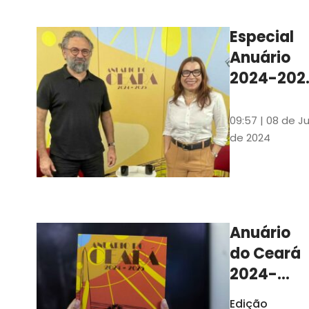
Ilustrações s
assinadas pe
Especial
artista plásti
Anuário
Carlus Camp
2024-202
assista no
YouTube 
09:57 | 08 de Ju
nas
de 2024
platafor
de
streamin
Anuário
do Ceará
2024-
2025
Edição