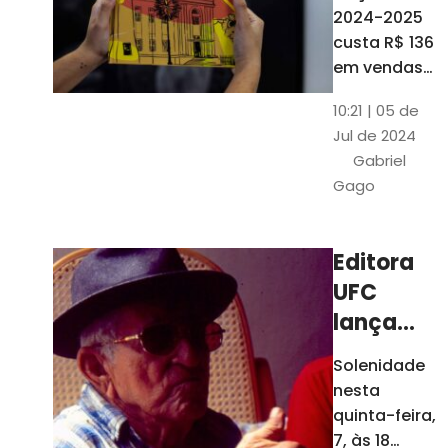
está à
2024-2025
venda
custa R$ 136
nas
em vendas
avulsas. Os
bancas e
10:21 | 05 de
assinantes
livrarias
Jul de 2024
do O POVO
de
Gabriel
podem
Fortaleza
Gago
comprar o
livro por R$
99
Editora
UFC
lança
nova
Solenidade
edição de
nesta
"Cordéis",
quinta-feira,
de
7, às 18