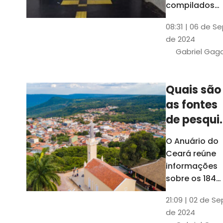
compilados
pelo Ipece, q
08:31 | 06 de S
também atua
de 2024
na elaboraçã
Gabriel Gag
do capítulo
Índice
Comparativo
Quais são
de Gestão
as fontes
Municipal
(ICGM)
de pesqui
das ficha
O Anuário do
do Guia d
Ceará reúne
Município
informações
sobre os 184
municípios
21:09 | 02 de Se
dentro do Gui
de 2024
dos Município