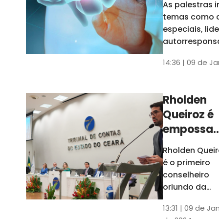
As palestras 
trabalho
temas como 
especiais, lid
autorrespons
e práticas ES
14:36 | 09 de J
ambientes
corporativos
Rholden
Queiroz é
empossa
president
Rholden Queir
do TCE
é o primeiro
Ceará
conselheiro
oriundo da
carreira do
13:31 | 09 de Ja
Ministério