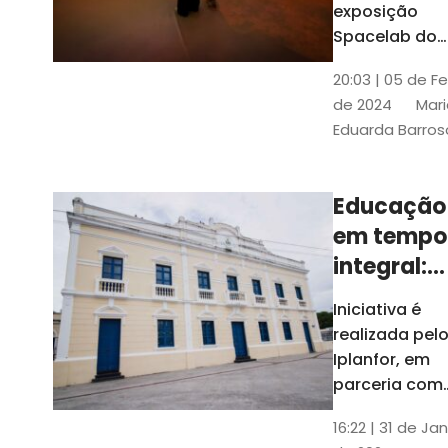
com
exposição
Tribunais de
definição
Spacelab do
Contas
Brasil, laborat
10k
20:03 | 05 de F
itinerante co
de 2024
Mari
projeções
Eduarda Barros
cinematográf
Educação
em tempo
integral:
Fortaleza
Iniciativa é
recebe
realizada pel
proposta
Iplanfor, em
de
parceria com
o coletivo
cidadãos
16:22 | 31 de Jan
Delibera Brasil