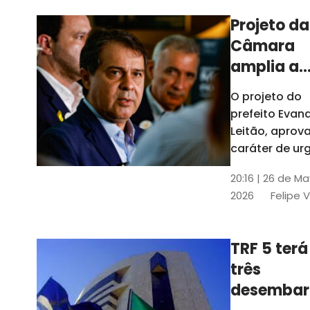
Projeto da
Câmara
amplia a
estrutura
O projeto do
administr
prefeito Evan
de Fortal
Leitão, apro
caráter de ur
foi aprovado
20:16 | 26 de M
caráter de ur
2026
Felipe 
TRF 5 terá
três
desembar