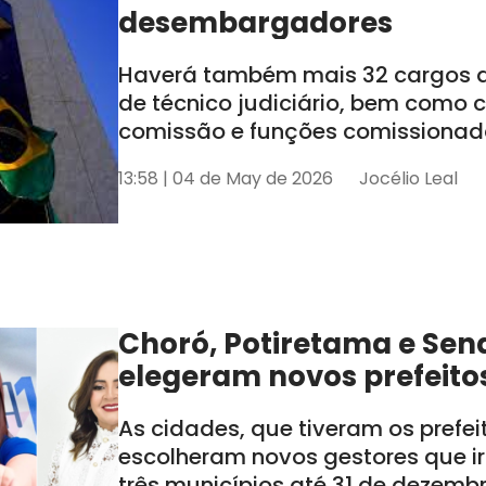
desembargadores
Haverá também mais 32 cargos de
de técnico judiciário, bem como
comissão e funções comissionada
tem seis estados sob sua jurisdiçã
13:58 | 04 de May de 2026
Jocélio Leal
AL e SE
Choró, Potiretama e Sen
elegeram novos prefeito
As cidades, que tiveram os prefe
escolheram novos gestores que i
três municípios até 31 de dezemb