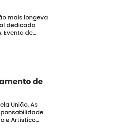
ão mais longeva
al dedicado
s. Evento de
a-feira, dia 29,
bamento de
la União. As
sponsabilidade
o e Artístico