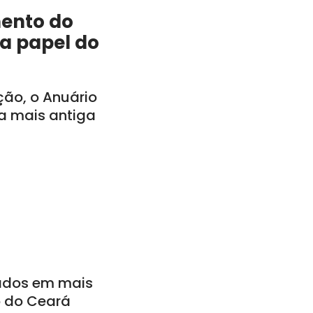
mento do
a papel do
ção, o Anuário
a mais antiga
ados em mais
o do Ceará