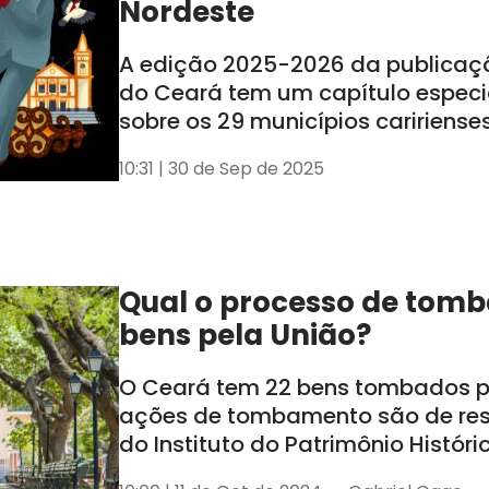
Nordeste
A edição 2025-2026 da publicaç
do Ceará tem um capítulo especi
sobre os 29 municípios caririense
lançamento ocorreu nessa segund
10:31 | 30 de Sep de 2025
em Juazeiro do Norte
Qual o processo de tom
bens pela União?
O Ceará tem 22 bens tombados pe
ações de tombamento são de re
do Instituto do Patrimônio Históric
Nacional (Iphan)