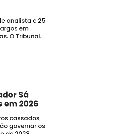
 analista e 25
 cargos em
s. O Tribunal
o: CE, PE, PB, RN,
ador Sá
s em 2026
itos cassados,
rão governar os
ro de 2028