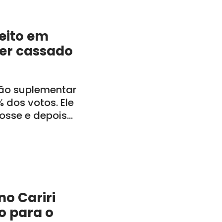
feito em
ser cassado
ção suplementar
 dos votos. Ele
posse e depois
inistração
o Cariri
o para o