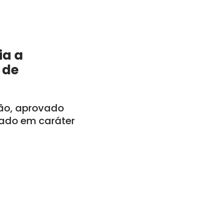
ia a
 de
tão, aprovado
vado em caráter