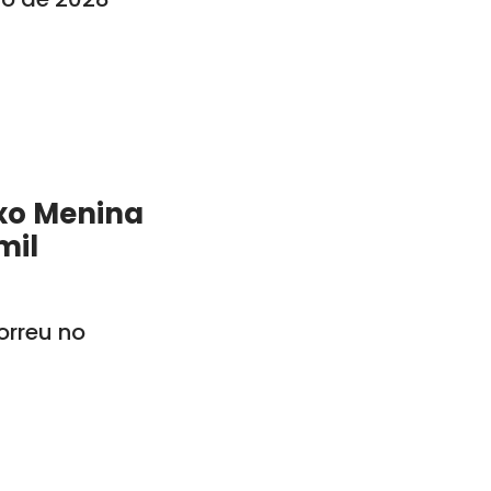
xo Menina
mil
rreu no