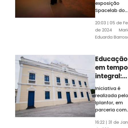
com
exposição
Tribunais de
definição
Spacelab do
Contas
Brasil, laborat
10k
20:03 | 05 de F
itinerante co
de 2024
Mari
projeções
Eduarda Barros
cinematográf
Educação
em tempo
integral:
Fortaleza
Iniciativa é
recebe
realizada pel
proposta
Iplanfor, em
de
parceria com
o coletivo
cidadãos
16:22 | 31 de Jan
Delibera Brasil