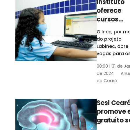
Instituto
oferece
cursos
gratuitos
O Inec, por me
para
do projeto
crianças 
Labinec, abre
jovens em
vagas para o
cursos de
Maracan
08:00 | 31 de Ja
robótica, jog
de 2024
Anuá
digitais e
do Ceará
desenvolvime
de aplicativos
Confira
Sesi Cear
promove 
gratuito s
saúde men