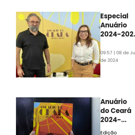
Ilustrações s
assinadas pe
Especial
artista plásti
Anuário
Carlus Camp
2024-202
assista no
YouTube 
09:57 | 08 de Ju
nas
de 2024
platafor
de
streamin
Anuário
do Ceará
2024-
2025
Edição