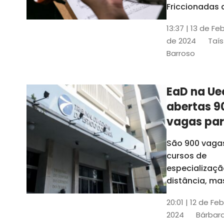
contrabai
Friccionadas 
UFC oferece
13:37 | 13 de Fe
cursos gratui
de 2024
Taís
para alunos
Barroso
acima de 7
anos; confira
informações
EaD na Ue
abertas 9
vagas pa
cursos de
São 900 vaga
especiali
cursos de
a distânci
especializaçã
distância, ma
vinculados a 
20:01 | 12 de Fe
presenciais
2024
Bárbara
espalhados p