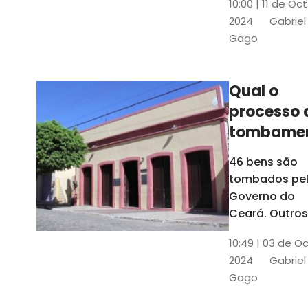
10:00 | 11 de Oc
de
2024
Gabriel
responsabili
Gago
do Instituto d
Patrimônio
Histórico e
Qual o
Artístico Naci
processo 
(Iphan)
tombame
de bens p
46 bens são
Governo 
tombados pe
Estado?
Governo do
Ceará. Outros
dois estão e
10:49 | 03 de O
processo de
2024
Gabriel
tombamento,
Gago
no Crato e ou
em Senador