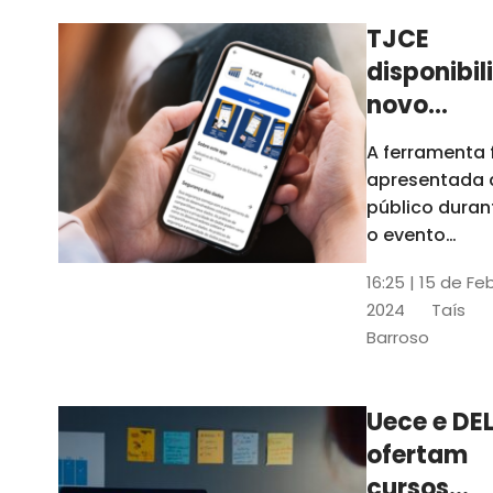
TJCE
disponibil
novo
aplicativo
A ferramenta 
com
apresentada 
funções
público duran
atualizad
o evento
“Convergênci
confira
16:25 | 15 de Fe
Transformaç
2024
Taís
Digital no TJC
Barroso
Avanços e
Perspectivas”
Uece e DEL
ofertam
cursos