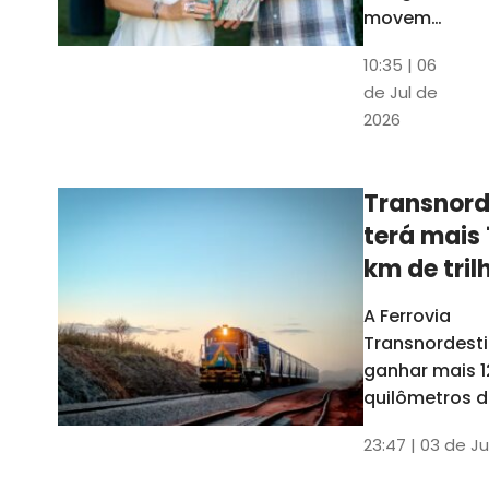
movem
os dados
10:35 | 06
em mais
de Jul de
uma
2026
edição
belíssima
do
Transnord
Anuário
terá mais 
do Ceará
km de tril
ainda est
A Ferrovia
Transnordesti
ganhar mais 1
quilômetros de
até o fim do 
23:47 | 03 de Ju