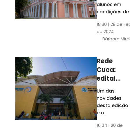
até 4 de
alunos em
março
condições de
vulnerabilida
18:30 | 28 de Fe
social. Podem
de 2024
se inscrever
Bárbara Mire
estudantes
matriculados
em cursos
Rede
presenciais d
Cuca:
graduação d
Universidade
edital
seleciona
Um das
400
novidades
jovens
desta edição
para
é a
ampliação
vagas de
16:04 | 20 de
do número de