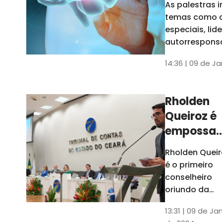
As palestras 
trabalho
temas como 
especiais, lid
autorrespons
e práticas ES
14:36 | 09 de J
ambientes
corporativos
Rholden
Queiroz é
empossa
president
Rholden Queir
do TCE
é o primeiro
Ceará
conselheiro
oriundo da
carreira do
13:31 | 09 de Ja
Ministério