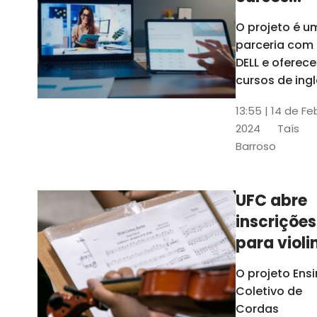
gratuitos
O projeto é u
para
parceria com
profission
DELL e oferece
da
cursos de ingl
produção de
educação
13:55 | 14 de Fe
conteúdo
2024
Taís
acessível,
Barroso
informática
prática, dentr
outras opçõe
UFC abre
inscrições
para violi
viola
O projeto Ens
erudita,
Coletivo de
violoncelo
Cordas