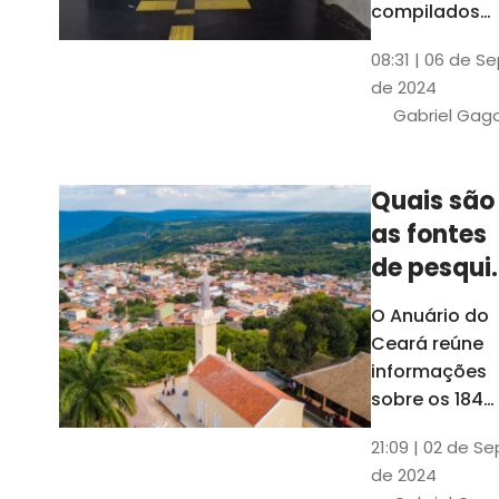
compilados
pelo Ipece, q
08:31 | 06 de S
também atua
de 2024
na elaboraçã
Gabriel Gag
do capítulo
Índice
Comparativo
Quais são
de Gestão
as fontes
Municipal
(ICGM)
de pesqui
das ficha
O Anuário do
do Guia d
Ceará reúne
Município
informações
sobre os 184
municípios
21:09 | 02 de Se
dentro do Gui
de 2024
dos Município