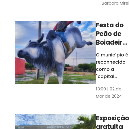
Bárbara Mire
do TCE. A
matéria
chegara a
Festa do
escolas de 52
Peão de
municípios
Boiadeiro,
em Piquet
O município é
Carneiro,
reconhecido
será em
como a
julho
"capital
cearense do
13:00 | 02 de
rodeio" e
Mar de 2024
possui a
única arena
fixa de rodeio
Exposição
do Ceará
gratuita