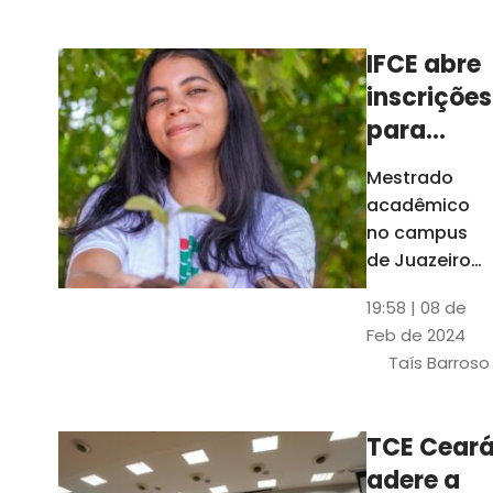
Ceará
IFCE abre
inscrições
para
mestrado
Mestrado
em
acadêmico
Juazeiro
no campus
do Norte;
de Juazeiro
do Norte tem
confira
19:58 | 08 de
18 vagas para
Feb de 2024
pessoas com
Taís Barroso
graduação
completa em
qualquer
TCE Cear
área
adere a