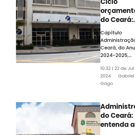
Ciclo
orçament
do Ceará:
entenda a
Capítulo
elaboraç
Administraçã
do conte
Ceará, do Anu
2024-2025,
detalha as et
10:32 | 22 de Jul
do Ciclo
2024
Gabriel
Orçamentário
Gago
Conteúdo é
elaborado c
Seplag e TCE
Administ
do Ceará:
entenda a
diferença