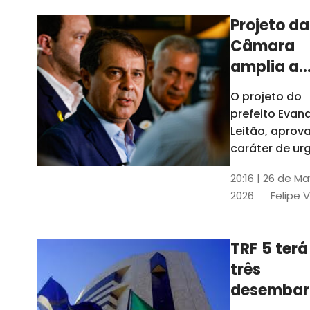
Projeto da
Câmara
amplia a
estrutura
O projeto do
administr
prefeito Evan
de Fortal
Leitão, apro
caráter de ur
foi aprovado
20:16 | 26 de M
caráter de ur
2026
Felipe 
TRF 5 terá
três
desembar