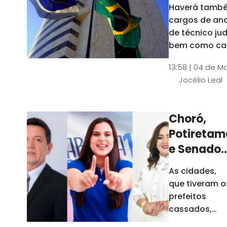
Haverá també
cargos de ana
de técnico jud
bem como ca
comissão e f
13:58 | 04 de M
comissionada
Jocélio Leal
Tribunal tem s
estados sob 
jurisdição: CE, 
Choró,
AL e SE
Potiretam
e Senador
Sá
As cidades,
elegeram
que tiveram o
novos
prefeitos
prefeitos
cassados,
escolheram
em 2026