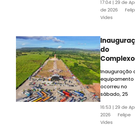
17:04 | 29 de Ap
novos gestor
de 2026
Feli
que irão
Vides
governar os
três municípi
até 31 de
Inaugura
dezembro de
do
2028
Complexo
Menina
Inauguração 
Benigna
equipamento
atraiu ce
ocorreu no
30 mil
sábado, 25
visitantes
16:53 | 29 de Ap
2026
Felipe
Vides