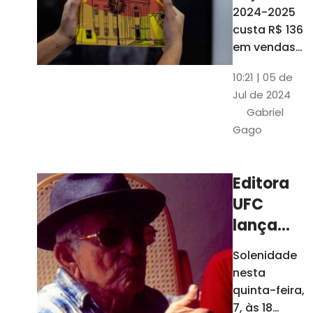
está à
2024-2025
venda
custa R$ 136
nas
em vendas
avulsas. Os
bancas e
10:21 | 05 de
assinantes
livrarias
Jul de 2024
do O POVO
de
Gabriel
podem
Fortaleza
Gago
comprar o
livro por R$
99
Editora
UFC
lança
nova
Solenidade
edição de
nesta
"Cordéis",
quinta-feira,
de
7, às 18