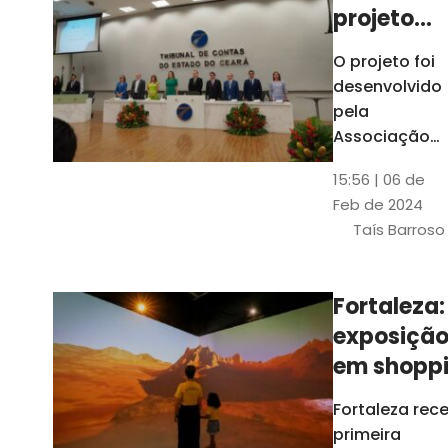
projeto
para
O projeto foi
ampliar
desenvolvido
uso de
pela
linguage
Associação
dos Membros
simples
15:56 | 06 de
dos Tribunais
Feb de 2024
de Contas do
Taís Barroso
Brasil
(Atricon) e
será
Fortaleza:
integralment
exposiçã
custeado co
recursos do
em shopp
BID, sem ônus
traz
Fortaleza rec
financeiros
projeções
primeira
para os