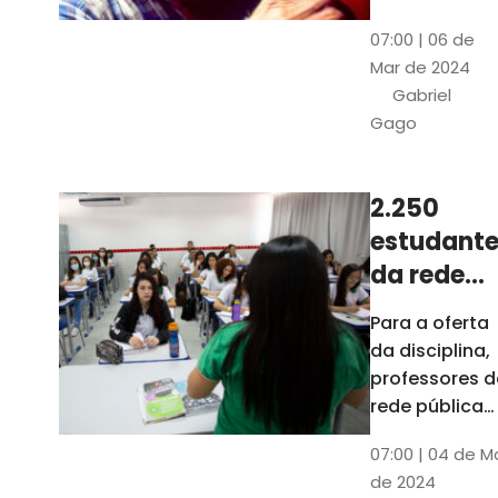
horas, na
Patativa
07:00 | 06 de
Pinacoteca
do
Mar de 2024
do Ceará,
Assaré
Gabriel
celebrará os
Gago
115 anos de
nascimento
do poeta
2.250
Patativa do
estudante
Assaré, um
dos maiores
da rede
nomes da
pública d
Para a oferta
cultura
Ceará
da disciplina,
popular
terão
professores d
cearense
disciplina
rede pública
terão
eletiva do
07:00 | 04 de M
formação co
TCE
de 2024
profissionais