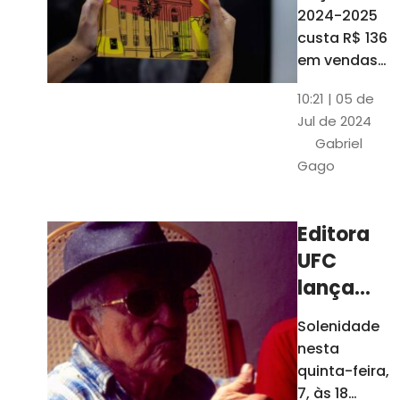
está à
2024-2025
venda
custa R$ 136
nas
em vendas
avulsas. Os
bancas e
10:21 | 05 de
assinantes
livrarias
Jul de 2024
do O POVO
de
Gabriel
podem
Fortaleza
Gago
comprar o
livro por R$
99
Editora
UFC
lança
nova
Solenidade
edição de
nesta
"Cordéis",
quinta-feira,
de
7, às 18