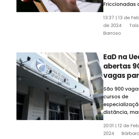
contrabai
Friccionadas 
UFC oferece
13:37 | 13 de Fe
cursos gratui
de 2024
Taís
para alunos
Barroso
acima de 7
anos; confira
informações
EaD na Ue
abertas 9
vagas pa
cursos de
São 900 vaga
especiali
cursos de
a distânci
especializaçã
distância, ma
vinculados a 
20:01 | 12 de Fe
presenciais
2024
Bárbara
espalhados p