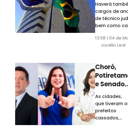
Haverá també
cargos de ana
de técnico jud
bem como ca
comissão e f
13:58 | 04 de M
comissionada
Jocélio Leal
Tribunal tem s
estados sob 
jurisdição: CE, 
Choró,
AL e SE
Potiretam
e Senador
Sá
As cidades,
elegeram
que tiveram o
novos
prefeitos
prefeitos
cassados,
escolheram
em 2026