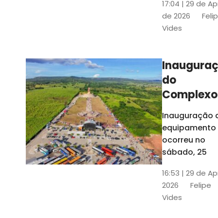
17:04 | 29 de Ap
novos gestor
de 2026
Feli
que irão
Vides
governar os
três municípi
até 31 de
Inaugura
dezembro de
do
2028
Complexo
Menina
Inauguração 
Benigna
equipamento
atraiu ce
ocorreu no
30 mil
sábado, 25
visitantes
16:53 | 29 de Ap
2026
Felipe
Vides