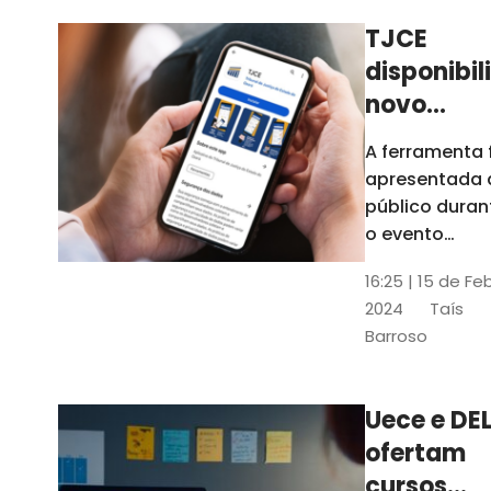
TJCE
disponibil
novo
aplicativo
A ferramenta 
com
apresentada 
funções
público duran
atualizad
o evento
“Convergênci
confira
16:25 | 15 de Fe
Transformaç
2024
Taís
Digital no TJC
Barroso
Avanços e
Perspectivas”
Uece e DEL
ofertam
cursos