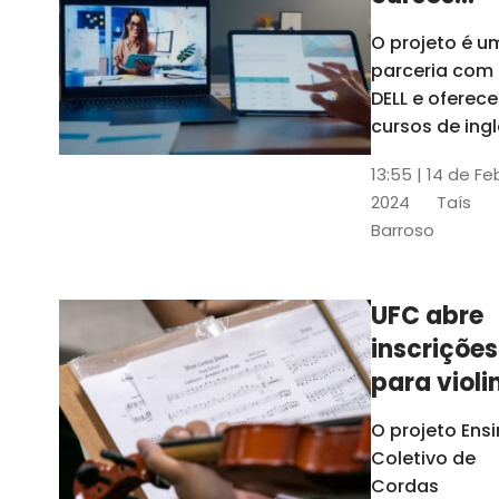
gratuitos
O projeto é u
para
parceria com
profission
DELL e oferece
da
cursos de ingl
produção de
educação
13:55 | 14 de Fe
conteúdo
2024
Taís
acessível,
Barroso
informática
prática, dentr
outras opçõe
UFC abre
inscrições
para violi
viola
O projeto Ens
erudita,
Coletivo de
violoncelo
Cordas