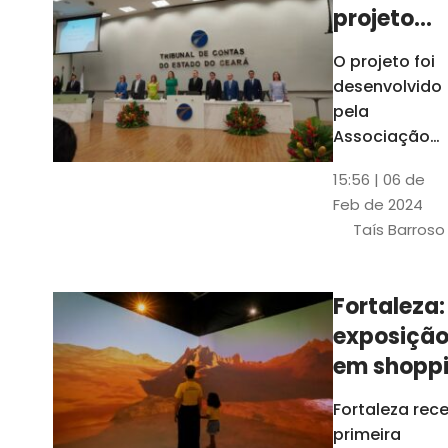
projeto
para
O projeto foi
ampliar
desenvolvido
uso de
pela
linguage
Associação
dos Membros
simples
15:56 | 06 de
dos Tribunais
Feb de 2024
de Contas do
Taís Barroso
Brasil
(Atricon) e
será
Fortaleza:
integralment
exposiçã
custeado co
recursos do
em shopp
BID, sem ônus
traz
Fortaleza rec
financeiros
projeções
primeira
para os