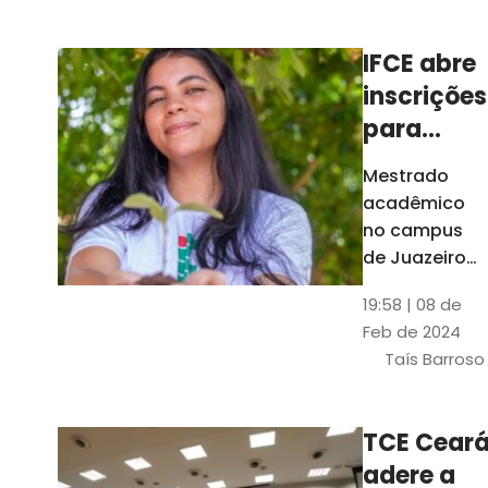
Ceará
IFCE abre
inscrições
para
mestrado
Mestrado
em
acadêmico
Juazeiro
no campus
do Norte;
de Juazeiro
do Norte tem
confira
19:58 | 08 de
18 vagas para
Feb de 2024
pessoas com
Taís Barroso
graduação
completa em
qualquer
TCE Cear
área
adere a