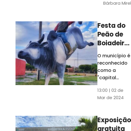
Bárbara Mire
do TCE. A
matéria
chegara a
Festa do
escolas de 52
Peão de
municípios
Boiadeiro,
em Piquet
O município é
Carneiro,
reconhecido
será em
como a
julho
"capital
cearense do
13:00 | 02 de
rodeio" e
Mar de 2024
possui a
única arena
fixa de rodeio
Exposição
do Ceará
gratuita