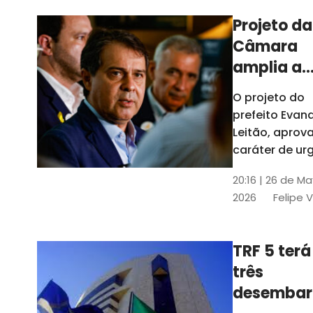
Projeto da
Câmara
amplia a
estrutura
O projeto do
administr
prefeito Evan
de Fortal
Leitão, apro
caráter de ur
foi aprovado
20:16 | 26 de M
caráter de ur
2026
Felipe 
TRF 5 terá
três
desembar