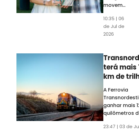
movem
os dados
10:35 | 06
em mais
de Jul de
uma
2026
edição
belíssima
do
Transnord
Anuário
terá mais 
do Ceará
km de tril
ainda est
A Ferrovia
Transnordesti
ganhar mais 1
quilômetros de
até o fim do 
23:47 | 03 de Ju