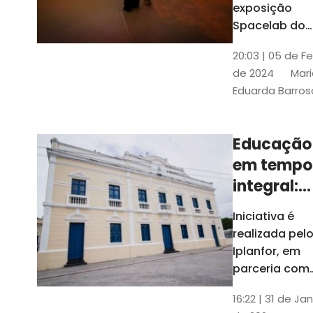
com
exposição
Tribunais de
definição
Spacelab do
Contas
Brasil, laborat
10k
20:03 | 05 de F
itinerante co
de 2024
Mari
projeções
Eduarda Barros
cinematográf
Educação
em tempo
integral:
Fortaleza
Iniciativa é
recebe
realizada pel
proposta
Iplanfor, em
de
parceria com
o coletivo
cidadãos
16:22 | 31 de Jan
Delibera Brasil