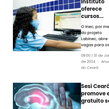
Instituto
oferece
cursos
gratuitos
O Inec, por me
para
do projeto
crianças 
Labinec, abre
jovens em
vagas para o
cursos de
Maracan
08:00 | 31 de Ja
robótica, jog
de 2024
Anuá
digitais e
do Ceará
desenvolvime
de aplicativos
Confira
Sesi Cear
promove 
gratuito s
saúde men