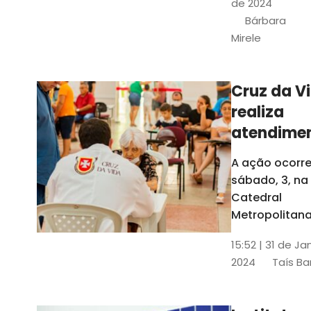
de 2024
e a Rede
Bárbara
Conheciment
Mirele
Social (RCS)
Cruz da V
realiza
atendime
médicos
A ação ocorre
gratuitos
sábado, 3, na
Fortaleza
Catedral
Metropolitana
Fortaleza,
15:52 | 31 de Ja
localizada no
2024
Taís Ba
Centro da Cap
A entrada ser
pela rua Sobr