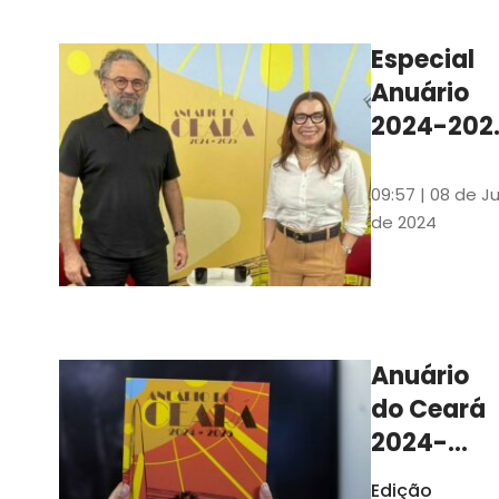
Ilustrações s
assinadas pe
Especial
artista plásti
Anuário
Carlus Camp
2024-202
assista no
YouTube 
09:57 | 08 de Ju
nas
de 2024
platafor
de
streamin
Anuário
do Ceará
2024-
2025
Edição