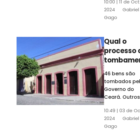
10:00 | 11 de Oc
de
2024
Gabriel
responsabili
Gago
do Instituto d
Patrimônio
Histórico e
Qual o
Artístico Naci
processo 
(Iphan)
tombame
de bens p
46 bens são
Governo 
tombados pe
Estado?
Governo do
Ceará. Outros
dois estão e
10:49 | 03 de O
processo de
2024
Gabriel
tombamento,
Gago
no Crato e ou
em Senador