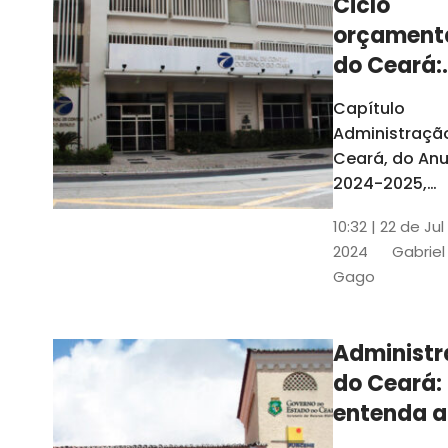
Ciclo
orçament
do Ceará:
entenda a
Capítulo
elaboraç
Administraçã
do conte
Ceará, do Anu
2024-2025,
detalha as et
10:32 | 22 de Jul
do Ciclo
2024
Gabriel
Orçamentário
Gago
Conteúdo é
elaborado c
Seplag e TCE
Administ
do Ceará:
entenda a
diferença