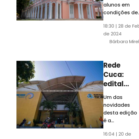
até 4 de
alunos em
março
condições de
vulnerabilida
18:30 | 28 de Fe
social. Podem
de 2024
se inscrever
Bárbara Mire
estudantes
matriculados
em cursos
Rede
presenciais d
Cuca:
graduação d
Universidade
edital
seleciona
Um das
400
novidades
jovens
desta edição
para
é a
ampliação
vagas de
16:04 | 20 de
do número de