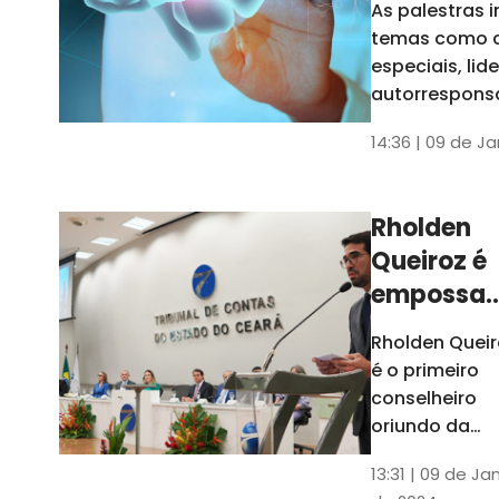
As palestras 
trabalho
temas como 
especiais, lid
autorrespons
e práticas ES
14:36 | 09 de J
ambientes
corporativos
Rholden
Queiroz é
empossa
president
Rholden Queir
do TCE
é o primeiro
Ceará
conselheiro
oriundo da
carreira do
13:31 | 09 de Ja
Ministério