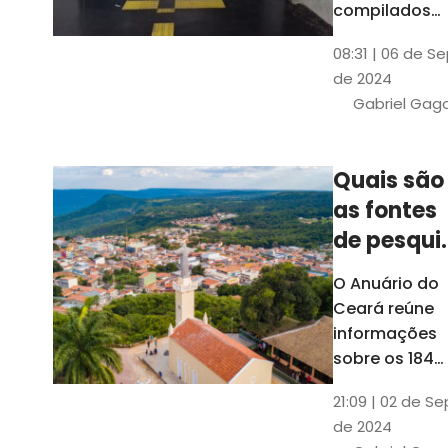
compilados
pelo Ipece, q
08:31 | 06 de S
também atua
de 2024
na elaboraçã
Gabriel Gag
do capítulo
Índice
Comparativo
Quais são
de Gestão
as fontes
Municipal
(ICGM)
de pesqui
das ficha
O Anuário do
do Guia d
Ceará reúne
Município
informações
sobre os 184
municípios
21:09 | 02 de Se
dentro do Gui
de 2024
dos Município