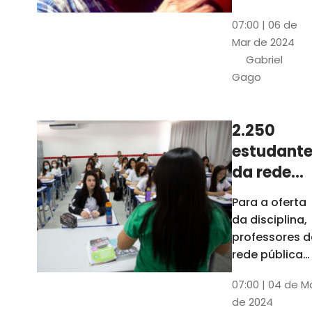
horas, na
Patativa
07:00 | 06 de
Pinacoteca
do
Mar de 2024
do Ceará,
Assaré
Gabriel
celebrará os
Gago
115 anos de
nascimento
do poeta
2.250
Patativa do
estudante
Assaré, um
dos maiores
da rede
nomes da
pública d
Para a oferta
cultura
Ceará
da disciplina,
popular
terão
professores d
cearense
disciplina
rede pública
terão
eletiva do
07:00 | 04 de M
formação co
TCE
de 2024
profissionais