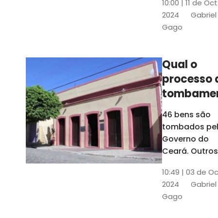
10:00 | 11 de Oc
de
2024
Gabriel
responsabili
Gago
do Instituto d
Patrimônio
Histórico e
Qual o
Artístico Naci
processo 
(Iphan)
tombame
de bens p
46 bens são
Governo 
tombados pe
Estado?
Governo do
Ceará. Outros
dois estão e
10:49 | 03 de O
processo de
2024
Gabriel
tombamento,
Gago
no Crato e ou
em Senador