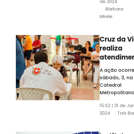
de 2024
e a Rede
Bárbara
Conheciment
Mirele
Social (RCS)
Cruz da V
realiza
atendime
médicos
A ação ocorre
gratuitos
sábado, 3, na
Fortaleza
Catedral
Metropolitana
Fortaleza,
15:52 | 31 de Ja
localizada no
2024
Taís Ba
Centro da Cap
A entrada ser
pela rua Sobr