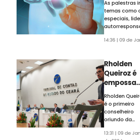
As palestras 
trabalho
temas como 
especiais, lid
autorrespons
e práticas ES
14:36 | 09 de J
ambientes
corporativos
Rholden
Queiroz é
empossa
president
Rholden Queir
do TCE
é o primeiro
Ceará
conselheiro
oriundo da
carreira do
13:31 | 09 de Ja
Ministério