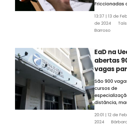
contrabai
Friccionadas 
UFC oferece
13:37 | 13 de Fe
cursos gratui
de 2024
Taís
para alunos
Barroso
acima de 7
anos; confira
informações
EaD na Ue
abertas 9
vagas pa
cursos de
São 900 vaga
especiali
cursos de
a distânci
especializaçã
distância, ma
vinculados a 
20:01 | 12 de Fe
presenciais
2024
Bárbara
espalhados p