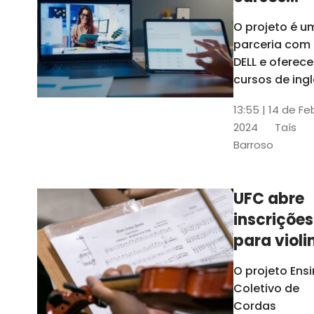
gratuitos
O projeto é u
para
parceria com
profission
DELL e oferece
da
cursos de ingl
produção de
educação
13:55 | 14 de Fe
conteúdo
2024
Taís
acessível,
Barroso
informática
prática, dentr
outras opçõe
UFC abre
inscrições
para violi
viola
O projeto Ens
erudita,
Coletivo de
violoncelo
Cordas