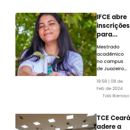
Ceará
IFCE abre
inscrições
para
mestrado
Mestrado
em
acadêmico
Juazeiro
no campus
do Norte;
de Juazeiro
do Norte tem
confira
19:58 | 08 de
18 vagas para
Feb de 2024
pessoas com
Taís Barroso
graduação
completa em
qualquer
TCE Cear
área
adere a