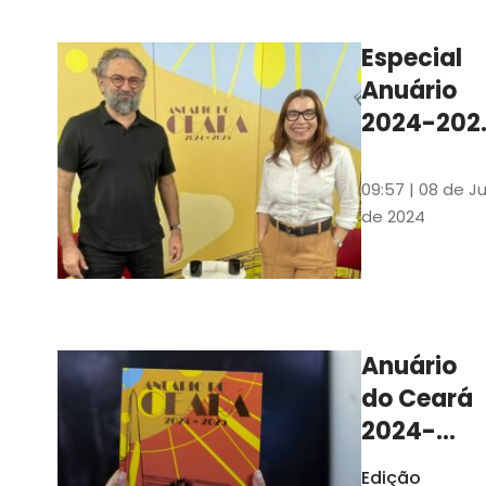
Ilustrações s
assinadas pe
Especial
artista plásti
Anuário
Carlus Camp
2024-202
assista no
YouTube 
09:57 | 08 de Ju
nas
de 2024
platafor
de
streamin
Anuário
do Ceará
2024-
2025
Edição