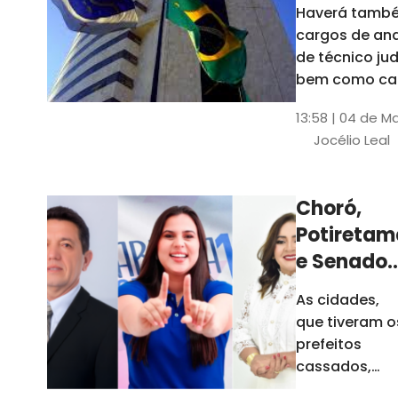
Haverá també
cargos de ana
de técnico jud
bem como ca
comissão e f
13:58 | 04 de M
comissionada
Jocélio Leal
Tribunal tem s
estados sob 
jurisdição: CE, 
Choró,
AL e SE
Potiretam
e Senador
Sá
As cidades,
elegeram
que tiveram o
novos
prefeitos
prefeitos
cassados,
escolheram
em 2026