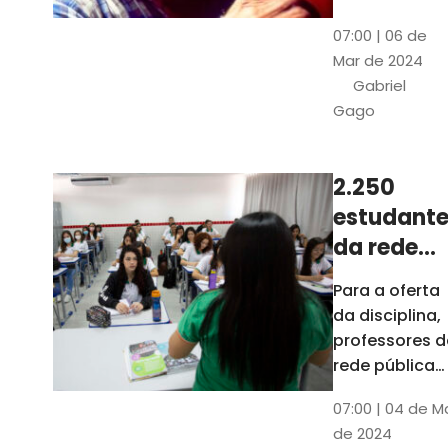
horas, na
Patativa
07:00 | 06 de
Pinacoteca
do
Mar de 2024
do Ceará,
Assaré
Gabriel
celebrará os
Gago
115 anos de
nascimento
do poeta
2.250
Patativa do
estudante
Assaré, um
dos maiores
da rede
nomes da
pública d
Para a oferta
cultura
Ceará
da disciplina,
popular
terão
professores d
cearense
disciplina
rede pública
terão
eletiva do
07:00 | 04 de M
formação co
TCE
de 2024
profissionais