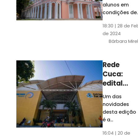
até 4 de
alunos em
março
condições de
vulnerabilida
18:30 | 28 de Fe
social. Podem
de 2024
se inscrever
Bárbara Mire
estudantes
matriculados
em cursos
Rede
presenciais d
Cuca:
graduação d
Universidade
edital
seleciona
Um das
400
novidades
jovens
desta edição
para
é a
ampliação
vagas de
16:04 | 20 de
do número de