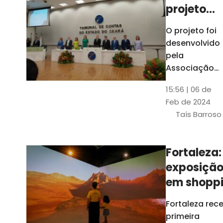
projeto
para
O projeto foi
ampliar
desenvolvido
uso de
pela
linguage
Associação
dos Membros
simples
15:56 | 06 de
dos Tribunais
Feb de 2024
de Contas do
Taís Barroso
Brasil
(Atricon) e
será
Fortaleza:
integralment
exposiçã
custeado co
recursos do
em shopp
BID, sem ônus
traz
Fortaleza rec
financeiros
projeções
primeira
para os