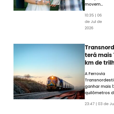
movem
os dados
10:35 | 06
em mais
de Jul de
uma
2026
edição
belíssima
do
Transnord
Anuário
terá mais 
do Ceará
km de tril
ainda est
A Ferrovia
Transnordesti
ganhar mais 1
quilômetros de
até o fim do 
23:47 | 03 de Ju