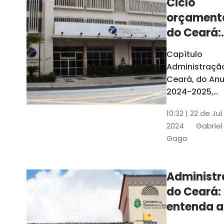
Ciclo
orçament
do Ceará:
entenda a
Capítulo
elaboraç
Administraçã
do conte
Ceará, do Anu
2024-2025,
detalha as et
10:32 | 22 de Jul
do Ciclo
2024
Gabriel
Orçamentário
Gago
Conteúdo é
elaborado c
Seplag e TCE
Administ
do Ceará:
entenda a
diferença