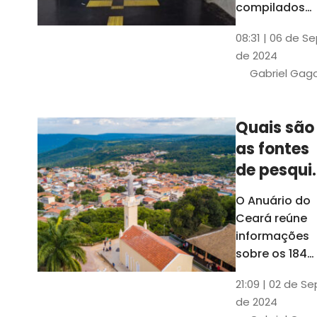
compilados
pelo Ipece, q
08:31 | 06 de S
também atua
de 2024
na elaboraçã
Gabriel Gag
do capítulo
Índice
Comparativo
Quais são
de Gestão
as fontes
Municipal
(ICGM)
de pesqui
das ficha
O Anuário do
do Guia d
Ceará reúne
Município
informações
sobre os 184
municípios
21:09 | 02 de Se
dentro do Gui
de 2024
dos Município