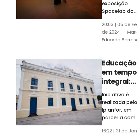
com
exposição
Tribunais de
definição
Spacelab do
Contas
Brasil, laborat
10k
20:03 | 05 de F
itinerante co
de 2024
Mari
projeções
Eduarda Barros
cinematográf
Educação
em tempo
integral:
Fortaleza
Iniciativa é
recebe
realizada pel
proposta
Iplanfor, em
de
parceria com
o coletivo
cidadãos
16:22 | 31 de Jan
Delibera Brasil