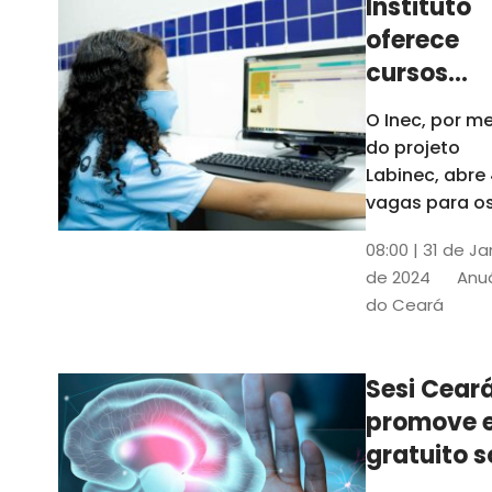
Instituto
oferece
cursos
gratuitos
O Inec, por me
para
do projeto
crianças 
Labinec, abre
jovens em
vagas para o
cursos de
Maracan
08:00 | 31 de Ja
robótica, jog
de 2024
Anuá
digitais e
do Ceará
desenvolvime
de aplicativos
Confira
Sesi Cear
promove 
gratuito s
saúde men