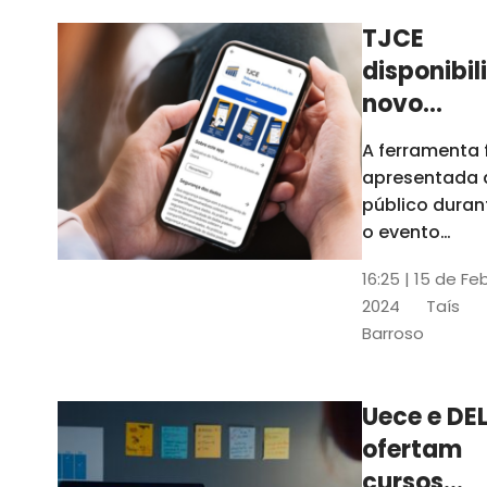
TJCE
disponibil
novo
aplicativo
A ferramenta 
com
apresentada 
funções
público duran
atualizad
o evento
“Convergênci
confira
16:25 | 15 de Fe
Transformaç
2024
Taís
Digital no TJC
Barroso
Avanços e
Perspectivas”
Uece e DEL
ofertam
cursos