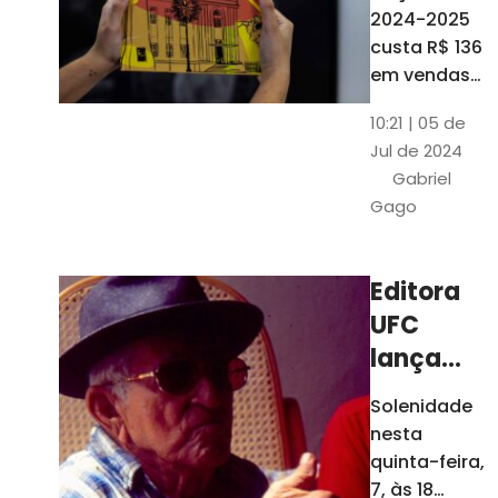
está à
2024-2025
venda
custa R$ 136
nas
em vendas
avulsas. Os
bancas e
10:21 | 05 de
assinantes
livrarias
Jul de 2024
do O POVO
de
Gabriel
podem
Fortaleza
Gago
comprar o
livro por R$
99
Editora
UFC
lança
nova
Solenidade
edição de
nesta
"Cordéis",
quinta-feira,
de
7, às 18