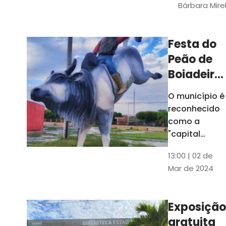
Bárbara Mire
do TCE. A
matéria
chegara a
Festa do
escolas de 52
Peão de
municípios
Boiadeiro,
em Piquet
O município é
Carneiro,
reconhecido
será em
como a
julho
"capital
cearense do
13:00 | 02 de
rodeio" e
Mar de 2024
possui a
única arena
fixa de rodeio
Exposição
do Ceará
gratuita