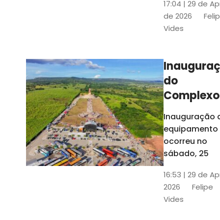
17:04 | 29 de Ap
novos gestor
de 2026
Feli
que irão
Vides
governar os
três municípi
até 31 de
Inaugura
dezembro de
do
2028
Complexo
Menina
Inauguração 
Benigna
equipamento
atraiu ce
ocorreu no
30 mil
sábado, 25
visitantes
16:53 | 29 de Ap
2026
Felipe
Vides