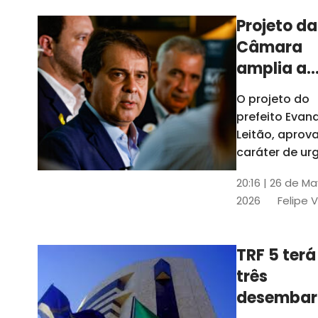
Projeto da
Câmara
amplia a
estrutura
O projeto do
administr
prefeito Evan
de Fortal
Leitão, apro
caráter de ur
foi aprovado
20:16 | 26 de M
caráter de ur
2026
Felipe 
TRF 5 terá
três
desembar