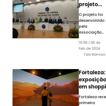
projeto
para
O projeto foi
ampliar
desenvolvido
uso de
pela
linguage
Associação
dos Membros
simples
15:56 | 06 de
dos Tribunais
Feb de 2024
de Contas do
Taís Barroso
Brasil
(Atricon) e
será
Fortaleza:
integralment
exposiçã
custeado co
recursos do
em shopp
BID, sem ônus
traz
Fortaleza rec
financeiros
projeções
primeira
para os