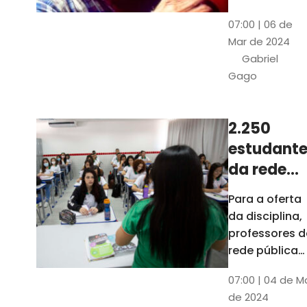
horas, na
Patativa
07:00 | 06 de
Pinacoteca
do
Mar de 2024
do Ceará,
Assaré
Gabriel
celebrará os
Gago
115 anos de
nascimento
do poeta
2.250
Patativa do
estudante
Assaré, um
dos maiores
da rede
nomes da
pública d
Para a oferta
cultura
Ceará
da disciplina,
popular
terão
professores d
cearense
disciplina
rede pública
terão
eletiva do
07:00 | 04 de M
formação co
TCE
de 2024
profissionais