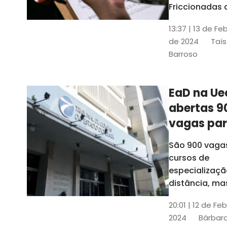
contrabai
Friccionadas 
UFC oferece
13:37 | 13 de Fe
cursos gratui
de 2024
Taís
para alunos
Barroso
acima de 7
anos; confira
informações
EaD na Ue
abertas 9
vagas pa
cursos de
São 900 vaga
especiali
cursos de
a distânci
especializaçã
distância, ma
vinculados a 
20:01 | 12 de Fe
presenciais
2024
Bárbara
espalhados p