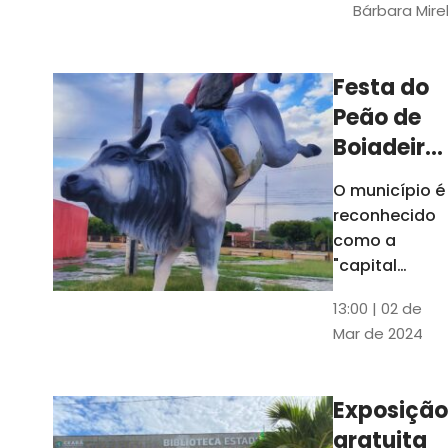
Bárbara Mire
do TCE. A
matéria
chegara a
Festa do
escolas de 52
Peão de
municípios
Boiadeiro,
em Piquet
O município é
Carneiro,
reconhecido
será em
como a
julho
"capital
cearense do
13:00 | 02 de
rodeio" e
Mar de 2024
possui a
única arena
fixa de rodeio
Exposição
do Ceará
gratuita