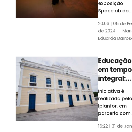
com
exposição
Tribunais de
definição
Spacelab do
Contas
Brasil, laborat
10k
20:03 | 05 de F
itinerante co
de 2024
Mari
projeções
Eduarda Barros
cinematográf
Educação
em tempo
integral:
Fortaleza
Iniciativa é
recebe
realizada pel
proposta
Iplanfor, em
de
parceria com
o coletivo
cidadãos
16:22 | 31 de Jan
Delibera Brasil