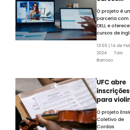
gratuitos
O projeto é u
para
parceria com
profission
DELL e oferece
da
cursos de ingl
produção de
educação
13:55 | 14 de Fe
conteúdo
2024
Taís
acessível,
Barroso
informática
prática, dentr
outras opçõe
UFC abre
inscrições
para violi
viola
O projeto Ens
erudita,
Coletivo de
violoncelo
Cordas