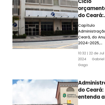
Ciclo
orçament
do Ceará:
entenda a
Capítulo
elaboraç
Administraçã
do conte
Ceará, do Anu
2024-2025,
detalha as et
10:32 | 22 de Jul
do Ciclo
2024
Gabriel
Orçamentário
Gago
Conteúdo é
elaborado c
Seplag e TCE
Administ
do Ceará:
entenda a
diferença