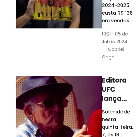
está à
2024-2025
venda
custa R$ 136
nas
em vendas
avulsas. Os
bancas e
10:21 | 05 de
assinantes
livrarias
Jul de 2024
do O POVO
de
Gabriel
podem
Fortaleza
Gago
comprar o
livro por R$
99
Editora
UFC
lança
nova
Solenidade
edição de
nesta
"Cordéis",
quinta-feira,
de
7, às 18