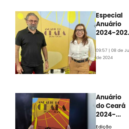
Ilustrações s
assinadas pe
Especial
artista plásti
Anuário
Carlus Camp
2024-202
assista no
YouTube 
09:57 | 08 de Ju
nas
de 2024
platafor
de
streamin
Anuário
do Ceará
2024-
2025
Edição