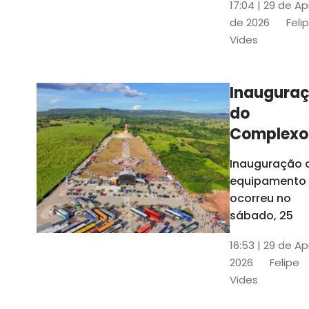
17:04 | 29 de Ap
novos gestor
de 2026
Feli
que irão
Vides
governar os
três municípi
até 31 de
Inaugura
dezembro de
do
2028
Complexo
Menina
Inauguração 
Benigna
equipamento
atraiu ce
ocorreu no
30 mil
sábado, 25
visitantes
16:53 | 29 de Ap
2026
Felipe
Vides