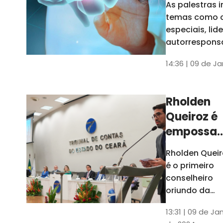
As palestras 
trabalho
temas como 
especiais, lid
autorrespons
e práticas ES
14:36 | 09 de J
ambientes
corporativos
Rholden
Queiroz é
empossa
president
Rholden Queir
do TCE
é o primeiro
Ceará
conselheiro
oriundo da
carreira do
13:31 | 09 de Ja
Ministério