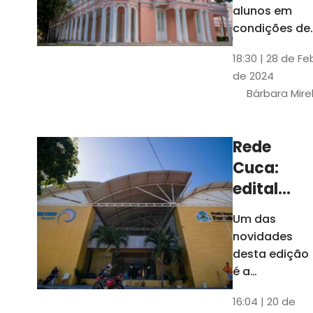
até 4 de
alunos em
março
condições de
vulnerabilida
18:30 | 28 de Fe
social. Podem
de 2024
se inscrever
Bárbara Mire
estudantes
matriculados
em cursos
Rede
presenciais d
Cuca:
graduação d
Universidade
edital
seleciona
Um das
400
novidades
jovens
desta edição
para
é a
ampliação
vagas de
16:04 | 20 de
do número de