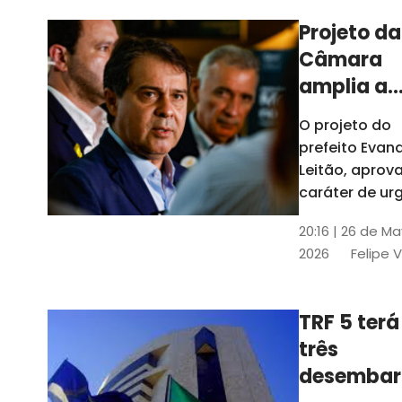
Projeto da
Câmara
amplia a
estrutura
O projeto do
administr
prefeito Evan
de Fortal
Leitão, apro
caráter de ur
foi aprovado
20:16 | 26 de M
caráter de ur
2026
Felipe 
TRF 5 terá
três
desembar