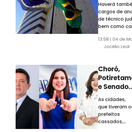
Haverá també
cargos de ana
de técnico jud
bem como ca
comissão e f
13:58 | 04 de M
comissionada
Jocélio Leal
Tribunal tem s
estados sob 
jurisdição: CE, 
Choró,
AL e SE
Potiretam
e Senador
Sá
As cidades,
elegeram
que tiveram o
novos
prefeitos
prefeitos
cassados,
escolheram
em 2026