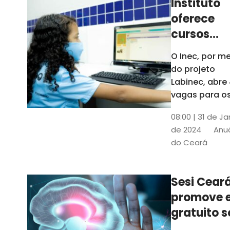
Instituto
oferece
cursos
gratuitos
O Inec, por me
para
do projeto
crianças 
Labinec, abre
jovens em
vagas para o
cursos de
Maracan
08:00 | 31 de Ja
robótica, jog
de 2024
Anuá
digitais e
do Ceará
desenvolvime
de aplicativos
Confira
Sesi Cear
promove 
gratuito s
saúde men