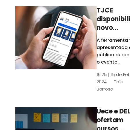
TJCE
disponibil
novo
aplicativo
A ferramenta 
com
apresentada 
funções
público duran
atualizad
o evento
“Convergênci
confira
16:25 | 15 de Fe
Transformaç
2024
Taís
Digital no TJC
Barroso
Avanços e
Perspectivas”
Uece e DEL
ofertam
cursos