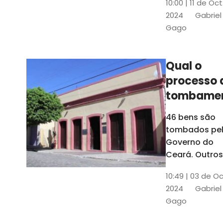
10:00 | 11 de Oc
de
2024
Gabriel
responsabili
Gago
do Instituto d
Patrimônio
Histórico e
Qual o
Artístico Naci
processo 
(Iphan)
tombame
de bens p
46 bens são
Governo 
tombados pe
Estado?
Governo do
Ceará. Outros
dois estão e
10:49 | 03 de O
processo de
2024
Gabriel
tombamento,
Gago
no Crato e ou
em Senador