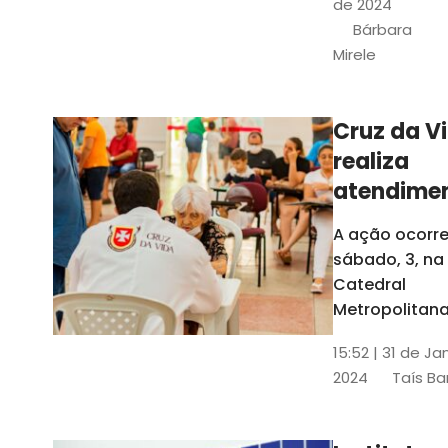
de 2024
e a Rede
Bárbara
Conheciment
Mirele
Social (RCS)
Cruz da V
realiza
atendime
médicos
A ação ocorre
gratuitos
sábado, 3, na
Fortaleza
Catedral
Metropolitana
Fortaleza,
15:52 | 31 de Ja
localizada no
2024
Taís Ba
Centro da Cap
A entrada ser
pela rua Sobr