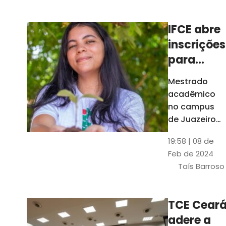
Ceará
IFCE abre
inscrições
para
mestrado
Mestrado
em
acadêmico
Juazeiro
no campus
do Norte;
de Juazeiro
do Norte tem
confira
19:58 | 08 de
18 vagas para
Feb de 2024
pessoas com
Taís Barroso
graduação
completa em
qualquer
TCE Cear
área
adere a