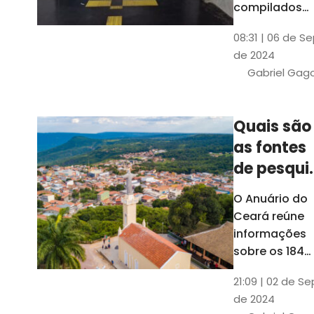
compilados
pelo Ipece, q
08:31 | 06 de S
também atua
de 2024
na elaboraçã
Gabriel Gag
do capítulo
Índice
Comparativo
Quais são
de Gestão
as fontes
Municipal
(ICGM)
de pesqui
das ficha
O Anuário do
do Guia d
Ceará reúne
Município
informações
sobre os 184
municípios
21:09 | 02 de Se
dentro do Gui
de 2024
dos Município