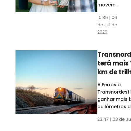
movem
os dados
10:35 | 06
em mais
de Jul de
uma
2026
edição
belíssima
do
Transnord
Anuário
terá mais 
do Ceará
km de tril
ainda est
A Ferrovia
Transnordesti
ganhar mais 1
quilômetros de
até o fim do 
23:47 | 03 de Ju