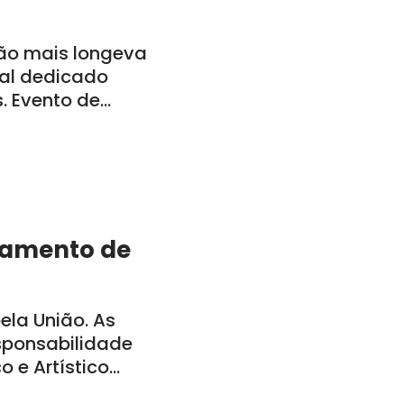
ão mais longeva
al dedicado
s. Evento de
a-feira, dia 29,
bamento de
la União. As
sponsabilidade
o e Artístico