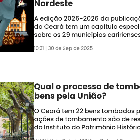
Nordeste
A edição 2025-2026 da publicaç
do Ceará tem um capítulo especi
sobre os 29 municípios caririense
lançamento ocorreu nessa segund
10:31 | 30 de Sep de 2025
em Juazeiro do Norte
Qual o processo de tom
bens pela União?
O Ceará tem 22 bens tombados pe
ações de tombamento são de re
do Instituto do Patrimônio Históric
Nacional (Iphan)