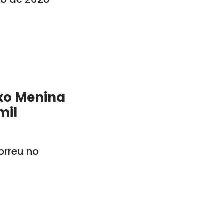
xo Menina
mil
rreu no