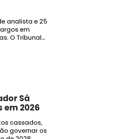
 analista e 25
 cargos em
s. O Tribunal
o: CE, PE, PB, RN,
ador Sá
s em 2026
itos cassados,
rão governar os
ro de 2028