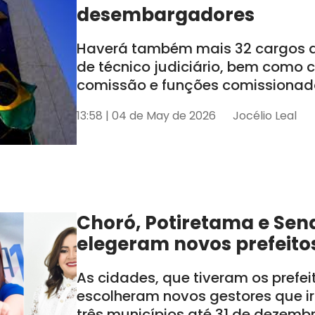
desembargadores
Haverá também mais 32 cargos de
de técnico judiciário, bem como
comissão e funções comissionada
tem seis estados sob sua jurisdiçã
13:58 | 04 de May de 2026
Jocélio Leal
AL e SE
Choró, Potiretama e Sen
elegeram novos prefeito
As cidades, que tiveram os prefe
escolheram novos gestores que i
três municípios até 31 de dezemb