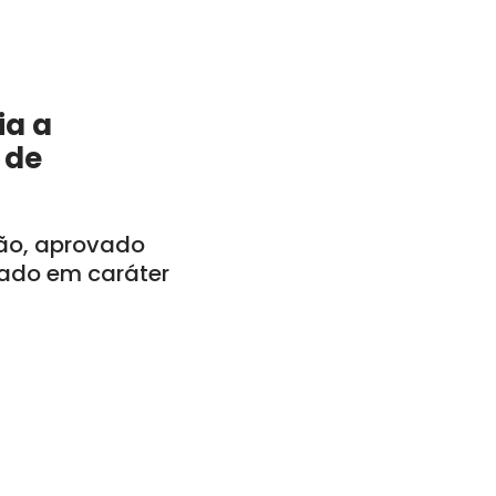
ia a
 de
tão, aprovado
vado em caráter