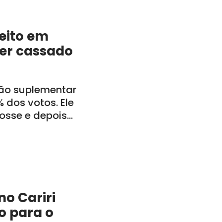
feito em
ser cassado
ção suplementar
 dos votos. Ele
posse e depois
inistração
o Cariri
o para o