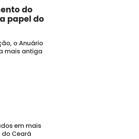
mento do
a papel do
ção, o Anuário
a mais antiga
ados em mais
o do Ceará