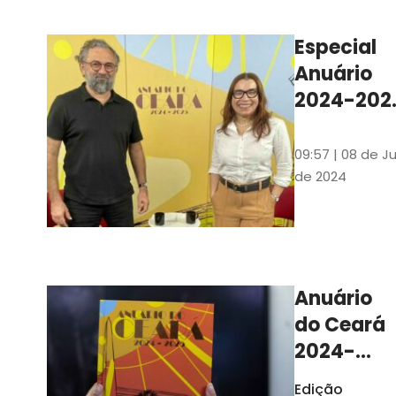
Ilustrações s
assinadas pe
Especial
artista plásti
Anuário
Carlus Camp
2024-202
assista no
YouTube 
09:57 | 08 de Ju
nas
de 2024
platafor
de
streamin
Anuário
do Ceará
2024-
2025
Edição