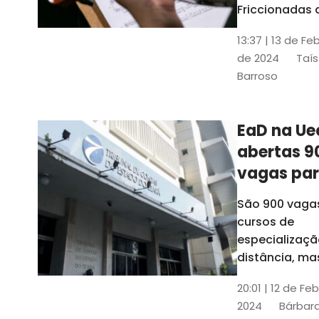
contrabai
Friccionadas 
UFC oferece
13:37 | 13 de Fe
cursos gratui
de 2024
Taís
para alunos
Barroso
acima de 7
anos; confira
informações
EaD na Ue
abertas 9
vagas pa
cursos de
São 900 vaga
especiali
cursos de
a distânci
especializaçã
distância, ma
vinculados a 
20:01 | 12 de Fe
presenciais
2024
Bárbara
espalhados p