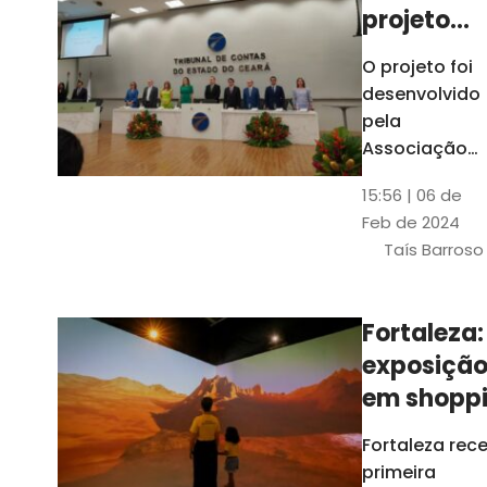
projeto
para
O projeto foi
ampliar
desenvolvido
uso de
pela
linguage
Associação
dos Membros
simples
15:56 | 06 de
dos Tribunais
Feb de 2024
de Contas do
Taís Barroso
Brasil
(Atricon) e
será
Fortaleza:
integralment
exposiçã
custeado co
recursos do
em shopp
BID, sem ônus
traz
Fortaleza rec
financeiros
projeções
primeira
para os