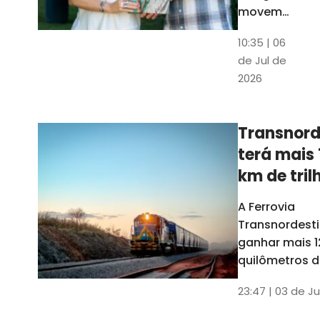
movem
os dados
10:35 | 06
em mais
de Jul de
uma
2026
edição
belíssima
do
Transnord
Anuário
terá mais 
do Ceará
km de tril
ainda est
A Ferrovia
Transnordesti
ganhar mais 1
quilômetros de
até o fim do 
23:47 | 03 de Ju