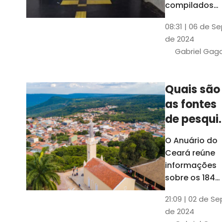
compilados
pelo Ipece, q
08:31 | 06 de S
também atua
de 2024
na elaboraçã
Gabriel Gag
do capítulo
Índice
Comparativo
Quais são
de Gestão
as fontes
Municipal
(ICGM)
de pesqui
das ficha
O Anuário do
do Guia d
Ceará reúne
Município
informações
sobre os 184
municípios
21:09 | 02 de Se
dentro do Gui
de 2024
dos Município