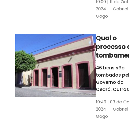
10:00 | 11 de Oc
de
2024
Gabriel
responsabili
Gago
do Instituto d
Patrimônio
Histórico e
Qual o
Artístico Naci
processo 
(Iphan)
tombame
de bens p
46 bens são
Governo 
tombados pe
Estado?
Governo do
Ceará. Outros
dois estão e
10:49 | 03 de O
processo de
2024
Gabriel
tombamento,
Gago
no Crato e ou
em Senador