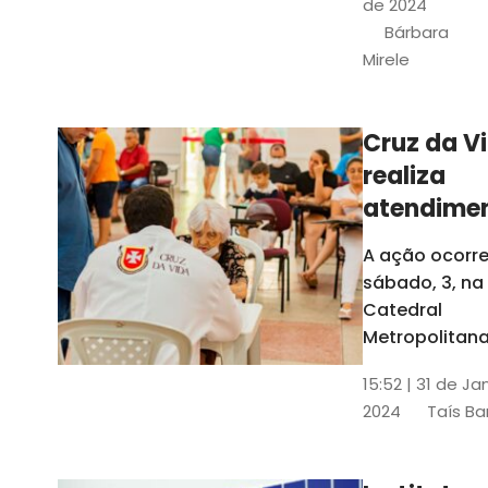
de 2024
e a Rede
Bárbara
Conheciment
Mirele
Social (RCS)
Cruz da V
realiza
atendime
médicos
A ação ocorre
gratuitos
sábado, 3, na
Fortaleza
Catedral
Metropolitana
Fortaleza,
15:52 | 31 de Ja
localizada no
2024
Taís Ba
Centro da Cap
A entrada ser
pela rua Sobr