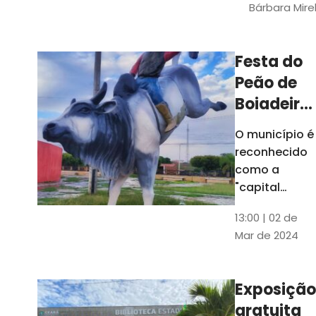
Bárbara Mire
do TCE. A
matéria
chegara a
Festa do
escolas de 52
Peão de
municípios
Boiadeiro,
em Piquet
O município é
Carneiro,
reconhecido
será em
como a
julho
"capital
cearense do
13:00 | 02 de
rodeio" e
Mar de 2024
possui a
única arena
fixa de rodeio
Exposição
do Ceará
gratuita