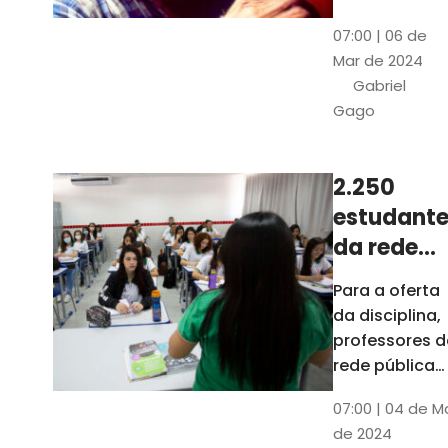
horas, na
Patativa
07:00 | 06 de
Pinacoteca
do
Mar de 2024
do Ceará,
Assaré
Gabriel
celebrará os
Gago
115 anos de
nascimento
do poeta
2.250
Patativa do
estudante
Assaré, um
dos maiores
da rede
nomes da
pública d
Para a oferta
cultura
Ceará
da disciplina,
popular
terão
professores d
cearense
disciplina
rede pública
terão
eletiva do
07:00 | 04 de M
formação co
TCE
de 2024
profissionais