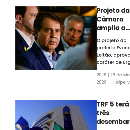
Projeto da
Câmara
amplia a
estrutura
O projeto do
administr
prefeito Evan
de Fortal
Leitão, apro
caráter de ur
foi aprovado
20:16 | 26 de M
caráter de ur
2026
Felipe 
TRF 5 terá
três
desembar