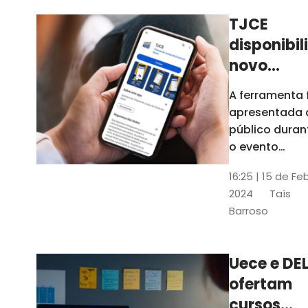
TJCE
disponibil
novo
aplicativo
A ferramenta 
com
apresentada 
funções
público duran
atualizad
o evento
“Convergênci
confira
16:25 | 15 de Fe
Transformaç
2024
Taís
Digital no TJC
Barroso
Avanços e
Perspectivas”
Uece e DEL
ofertam
cursos