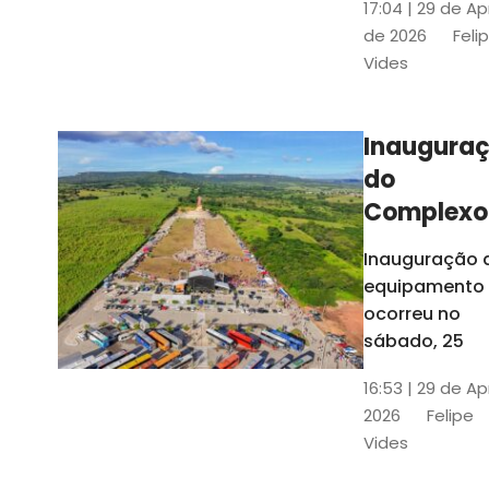
17:04 | 29 de Ap
novos gestor
de 2026
Feli
que irão
Vides
governar os
três municípi
até 31 de
Inaugura
dezembro de
do
2028
Complexo
Menina
Inauguração 
Benigna
equipamento
atraiu ce
ocorreu no
30 mil
sábado, 25
visitantes
16:53 | 29 de Ap
2026
Felipe
Vides