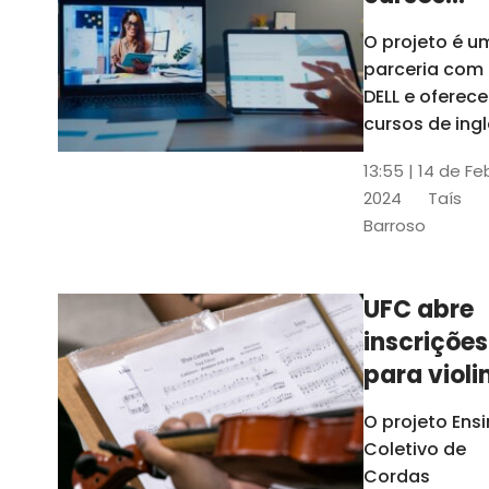
gratuitos
O projeto é u
para
parceria com
profission
DELL e oferece
da
cursos de ingl
produção de
educação
13:55 | 14 de Fe
conteúdo
2024
Taís
acessível,
Barroso
informática
prática, dentr
outras opçõe
UFC abre
inscrições
para violi
viola
O projeto Ens
erudita,
Coletivo de
violoncelo
Cordas