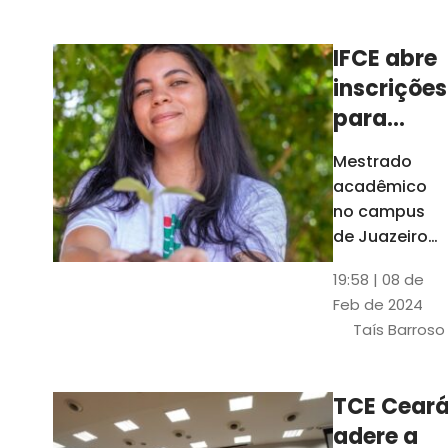
Ceará
IFCE abre
inscrições
para
mestrado
Mestrado
em
acadêmico
Juazeiro
no campus
do Norte;
de Juazeiro
do Norte tem
confira
19:58 | 08 de
18 vagas para
Feb de 2024
pessoas com
Taís Barroso
graduação
completa em
qualquer
TCE Cear
área
adere a