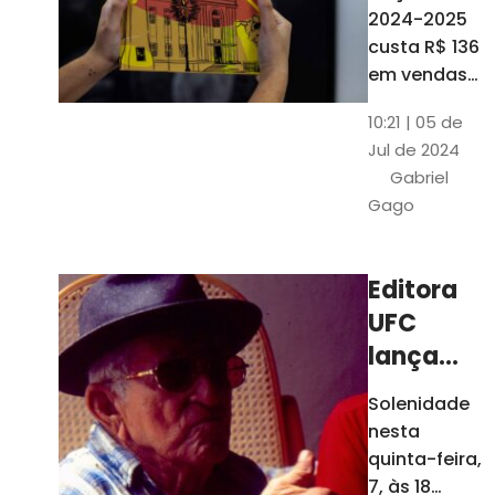
está à
2024-2025
venda
custa R$ 136
nas
em vendas
avulsas. Os
bancas e
10:21 | 05 de
assinantes
livrarias
Jul de 2024
do O POVO
de
Gabriel
podem
Fortaleza
Gago
comprar o
livro por R$
99
Editora
UFC
lança
nova
Solenidade
edição de
nesta
"Cordéis",
quinta-feira,
de
7, às 18