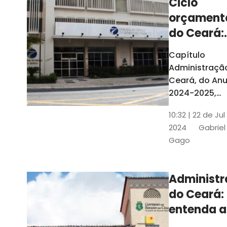
Ciclo
orçament
do Ceará:
entenda a
Capítulo
elaboraç
Administraçã
do conte
Ceará, do Anu
2024-2025,
detalha as et
10:32 | 22 de Jul
do Ciclo
2024
Gabriel
Orçamentário
Gago
Conteúdo é
elaborado c
Seplag e TCE
Administ
do Ceará:
entenda a
diferença