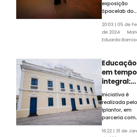
com
exposição
Tribunais de
definição
Spacelab do
Contas
Brasil, laborat
10k
20:03 | 05 de F
itinerante co
de 2024
Mari
projeções
Eduarda Barros
cinematográf
Educação
em tempo
integral:
Fortaleza
Iniciativa é
recebe
realizada pel
proposta
Iplanfor, em
de
parceria com
o coletivo
cidadãos
16:22 | 31 de Jan
Delibera Brasil