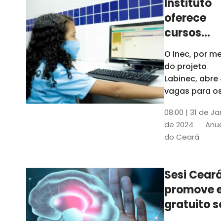
Instituto
oferece
cursos
gratuitos
O Inec, por me
para
do projeto
crianças 
Labinec, abre
jovens em
vagas para o
cursos de
Maracan
08:00 | 31 de Ja
robótica, jog
de 2024
Anuá
digitais e
do Ceará
desenvolvime
de aplicativos
Confira
Sesi Cear
promove 
gratuito s
saúde men