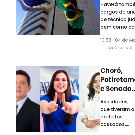
Haverá també
cargos de ana
de técnico jud
bem como ca
comissão e f
13:58 | 04 de M
comissionada
Jocélio Leal
Tribunal tem s
estados sob 
jurisdição: CE, 
Choró,
AL e SE
Potiretam
e Senador
Sá
As cidades,
elegeram
que tiveram o
novos
prefeitos
prefeitos
cassados,
escolheram
em 2026