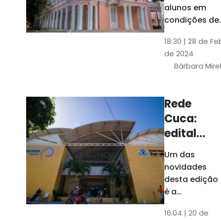
até 4 de
alunos em
março
condições de
vulnerabilida
18:30 | 28 de Fe
social. Podem
de 2024
se inscrever
Bárbara Mire
estudantes
matriculados
em cursos
Rede
presenciais d
Cuca:
graduação d
Universidade
edital
seleciona
Um das
400
novidades
jovens
desta edição
para
é a
ampliação
vagas de
16:04 | 20 de
do número de