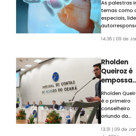
As palestras 
trabalho
temas como 
especiais, lid
autorrespons
e práticas ES
14:36 | 09 de J
ambientes
corporativos
Rholden
Queiroz é
empossa
president
Rholden Queir
do TCE
é o primeiro
Ceará
conselheiro
oriundo da
carreira do
13:31 | 09 de Ja
Ministério