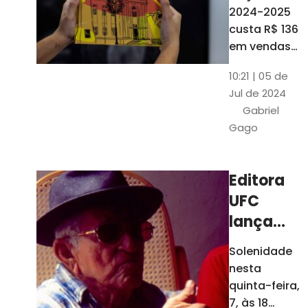
está à
2024-2025
venda
custa R$ 136
nas
em vendas
avulsas. Os
bancas e
10:21 | 05 de
assinantes
livrarias
Jul de 2024
do O POVO
de
Gabriel
podem
Fortaleza
Gago
comprar o
livro por R$
99
Editora
UFC
lança
nova
Solenidade
edição de
nesta
"Cordéis",
quinta-feira,
de
7, às 18