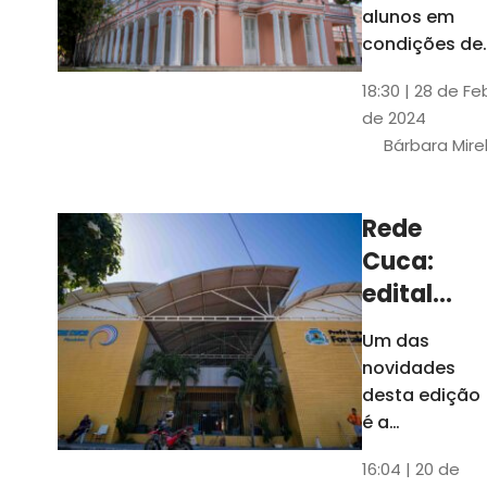
até 4 de
alunos em
março
condições de
vulnerabilida
18:30 | 28 de Fe
social. Podem
de 2024
se inscrever
Bárbara Mire
estudantes
matriculados
em cursos
Rede
presenciais d
Cuca:
graduação d
Universidade
edital
seleciona
Um das
400
novidades
jovens
desta edição
para
é a
ampliação
vagas de
16:04 | 20 de
do número de