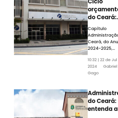
Ciclo
orçament
do Ceará:
entenda a
Capítulo
elaboraç
Administraçã
do conte
Ceará, do Anu
2024-2025,
detalha as et
10:32 | 22 de Jul
do Ciclo
2024
Gabriel
Orçamentário
Gago
Conteúdo é
elaborado c
Seplag e TCE
Administ
do Ceará:
entenda a
diferença