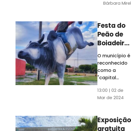
Bárbara Mire
do TCE. A
matéria
chegara a
Festa do
escolas de 52
Peão de
municípios
Boiadeiro,
em Piquet
O município é
Carneiro,
reconhecido
será em
como a
julho
"capital
cearense do
13:00 | 02 de
rodeio" e
Mar de 2024
possui a
única arena
fixa de rodeio
Exposição
do Ceará
gratuita