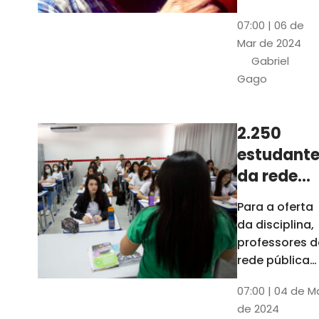
horas, na
Patativa
07:00 | 06 de
Pinacoteca
do
Mar de 2024
do Ceará,
Assaré
Gabriel
celebrará os
Gago
115 anos de
nascimento
do poeta
2.250
Patativa do
estudante
Assaré, um
dos maiores
da rede
nomes da
pública d
Para a oferta
cultura
Ceará
da disciplina,
popular
terão
professores d
cearense
disciplina
rede pública
terão
eletiva do
07:00 | 04 de M
formação co
TCE
de 2024
profissionais