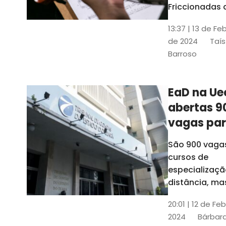
contrabai
Friccionadas 
UFC oferece
13:37 | 13 de Fe
cursos gratui
de 2024
Taís
para alunos
Barroso
acima de 7
anos; confira
informações
EaD na Ue
abertas 9
vagas pa
cursos de
São 900 vaga
especiali
cursos de
a distânci
especializaçã
distância, ma
vinculados a 
20:01 | 12 de Fe
presenciais
2024
Bárbara
espalhados p