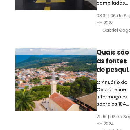
compilados
pelo Ipece, q
08:31 | 06 de S
também atua
de 2024
na elaboraçã
Gabriel Gag
do capítulo
Índice
Comparativo
Quais são
de Gestão
as fontes
Municipal
(ICGM)
de pesqui
das ficha
O Anuário do
do Guia d
Ceará reúne
Município
informações
sobre os 184
municípios
21:09 | 02 de Se
dentro do Gui
de 2024
dos Município