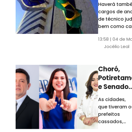
Haverá també
cargos de ana
de técnico jud
bem como ca
comissão e f
13:58 | 04 de M
comissionada
Jocélio Leal
Tribunal tem s
estados sob 
jurisdição: CE, 
Choró,
AL e SE
Potiretam
e Senador
Sá
As cidades,
elegeram
que tiveram o
novos
prefeitos
prefeitos
cassados,
escolheram
em 2026