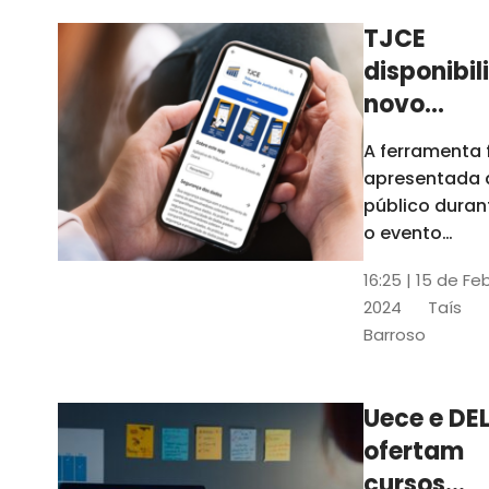
TJCE
disponibil
novo
aplicativo
A ferramenta 
com
apresentada 
funções
público duran
atualizad
o evento
“Convergênci
confira
16:25 | 15 de Fe
Transformaç
2024
Taís
Digital no TJC
Barroso
Avanços e
Perspectivas”
Uece e DEL
ofertam
cursos