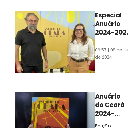
Ilustrações s
assinadas pe
Especial
artista plásti
Anuário
Carlus Camp
2024-202
assista no
YouTube 
09:57 | 08 de Ju
nas
de 2024
platafor
de
streamin
Anuário
do Ceará
2024-
2025
Edição