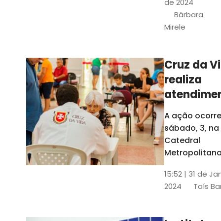
de 2024
e a Rede
Bárbara
Conheciment
Mirele
Social (RCS)
Cruz da V
realiza
atendime
médicos
A ação ocorre
gratuitos
sábado, 3, na
Fortaleza
Catedral
Metropolitana
Fortaleza,
15:52 | 31 de Ja
localizada no
2024
Taís Ba
Centro da Cap
A entrada ser
pela rua Sobr