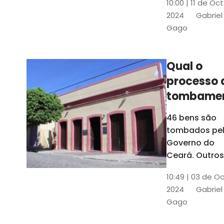
10:00 | 11 de Oc
de
2024
Gabriel
responsabili
Gago
do Instituto d
Patrimônio
Histórico e
Qual o
Artístico Naci
processo 
(Iphan)
tombame
de bens p
46 bens são
Governo 
tombados pe
Estado?
Governo do
Ceará. Outros
dois estão e
10:49 | 03 de O
processo de
2024
Gabriel
tombamento,
Gago
no Crato e ou
em Senador