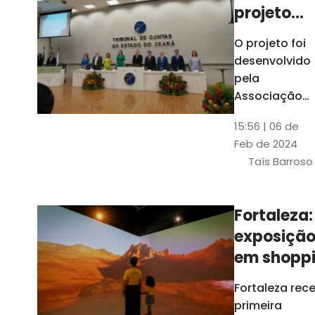
projeto
para
O projeto foi
ampliar
desenvolvido
uso de
pela
linguage
Associação
dos Membros
simples
15:56 | 06 de
dos Tribunais
Feb de 2024
de Contas do
Taís Barroso
Brasil
(Atricon) e
será
Fortaleza:
integralment
exposiçã
custeado co
recursos do
em shopp
BID, sem ônus
traz
Fortaleza rec
financeiros
projeções
primeira
para os