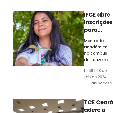
Ceará
IFCE abre
inscrições
para
mestrado
Mestrado
em
acadêmico
Juazeiro
no campus
do Norte;
de Juazeiro
do Norte tem
confira
19:58 | 08 de
18 vagas para
Feb de 2024
pessoas com
Taís Barroso
graduação
completa em
qualquer
TCE Cear
área
adere a