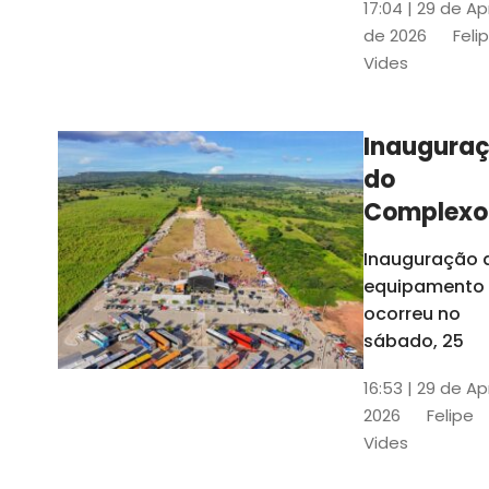
17:04 | 29 de Ap
novos gestor
de 2026
Feli
que irão
Vides
governar os
três municípi
até 31 de
Inaugura
dezembro de
do
2028
Complexo
Menina
Inauguração 
Benigna
equipamento
atraiu ce
ocorreu no
30 mil
sábado, 25
visitantes
16:53 | 29 de Ap
2026
Felipe
Vides