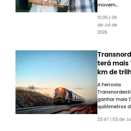
movem
os dados
10:35 | 06
em mais
de Jul de
uma
2026
edição
belíssima
do
Transnord
Anuário
terá mais 
do Ceará
km de tril
ainda est
A Ferrovia
Transnordesti
ganhar mais 1
quilômetros de
até o fim do 
23:47 | 03 de Ju