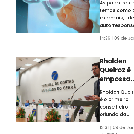
As palestras 
trabalho
temas como 
especiais, lid
autorrespons
e práticas ES
14:36 | 09 de J
ambientes
corporativos
Rholden
Queiroz é
empossa
president
Rholden Queir
do TCE
é o primeiro
Ceará
conselheiro
oriundo da
carreira do
13:31 | 09 de Ja
Ministério