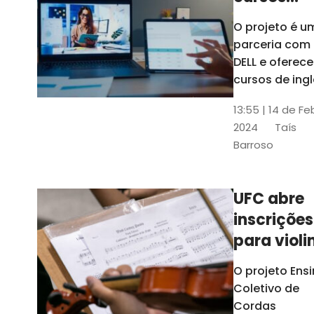
gratuitos
O projeto é u
para
parceria com
profission
DELL e oferece
da
cursos de ingl
produção de
educação
13:55 | 14 de Fe
conteúdo
2024
Taís
acessível,
Barroso
informática
prática, dentr
outras opçõe
UFC abre
inscrições
para violi
viola
O projeto Ens
erudita,
Coletivo de
violoncelo
Cordas