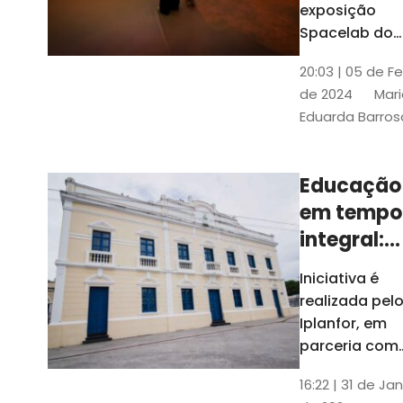
com
exposição
Tribunais de
definição
Spacelab do
Contas
Brasil, laborat
10k
20:03 | 05 de F
itinerante co
de 2024
Mari
projeções
Eduarda Barros
cinematográf
Educação
em tempo
integral:
Fortaleza
Iniciativa é
recebe
realizada pel
proposta
Iplanfor, em
de
parceria com
o coletivo
cidadãos
16:22 | 31 de Jan
Delibera Brasil