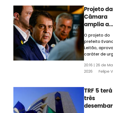
Projeto da
Câmara
amplia a
estrutura
O projeto do
administr
prefeito Evan
de Fortal
Leitão, apro
caráter de ur
foi aprovado
20:16 | 26 de M
caráter de ur
2026
Felipe 
TRF 5 terá
três
desembar