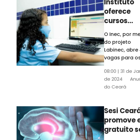
Instituto
oferece
cursos
gratuitos
O Inec, por me
para
do projeto
crianças 
Labinec, abre
jovens em
vagas para o
cursos de
Maracan
08:00 | 31 de Ja
robótica, jog
de 2024
Anuá
digitais e
do Ceará
desenvolvime
de aplicativos
Confira
Sesi Cear
promove 
gratuito s
saúde men