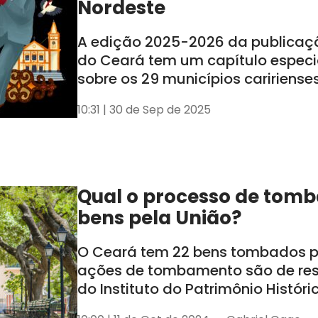
Nordeste
A edição 2025-2026 da publicaç
do Ceará tem um capítulo especi
sobre os 29 municípios caririense
lançamento ocorreu nessa segund
10:31 | 30 de Sep de 2025
em Juazeiro do Norte
Qual o processo de tom
bens pela União?
O Ceará tem 22 bens tombados pe
ações de tombamento são de re
do Instituto do Patrimônio Históric
Nacional (Iphan)