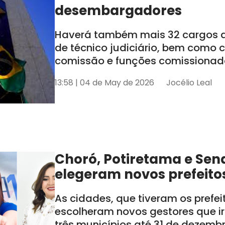
desembargadores
Haverá também mais 32 cargos de
de técnico judiciário, bem como
comissão e funções comissionada
tem seis estados sob sua jurisdiçã
13:58 | 04 de May de 2026
Jocélio Leal
AL e SE
Choró, Potiretama e Sen
elegeram novos prefeito
As cidades, que tiveram os prefe
escolheram novos gestores que i
três municípios até 31 de dezemb