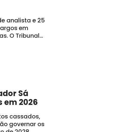
 analista e 25
 cargos em
s. O Tribunal
o: CE, PE, PB, RN,
ador Sá
s em 2026
itos cassados,
rão governar os
ro de 2028