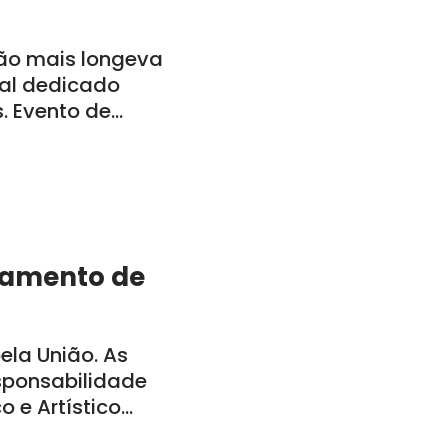
ão mais longeva
al dedicado
s. Evento de
a-feira, dia 29,
bamento de
la União. As
sponsabilidade
o e Artístico