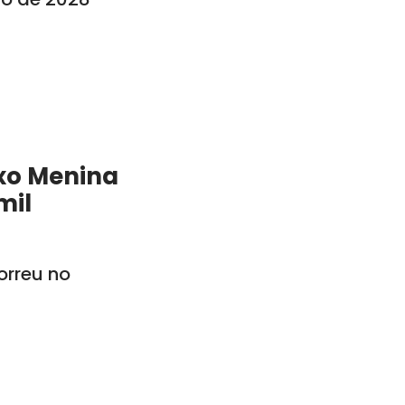
xo Menina
mil
rreu no