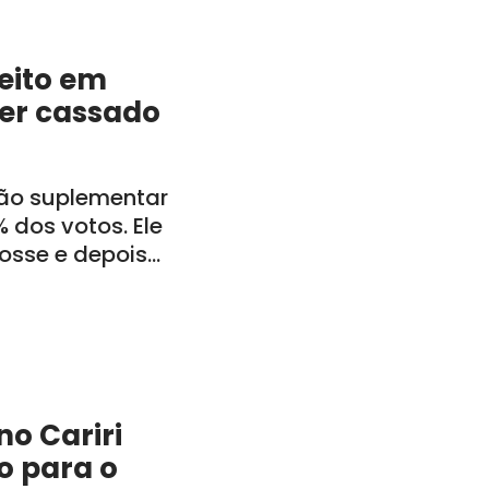
feito em
ser cassado
ção suplementar
 dos votos. Ele
posse e depois
inistração
o Cariri
o para o