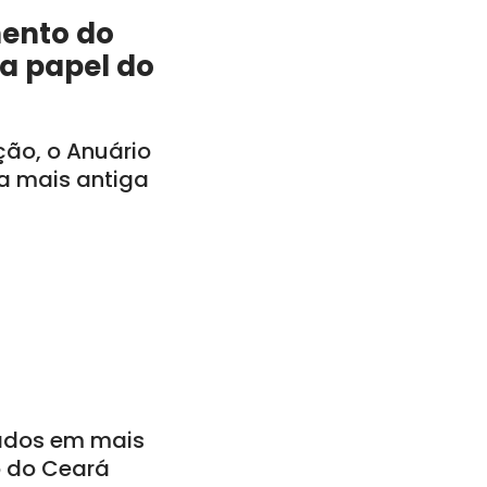
mento do
a papel do
ção, o Anuário
a mais antiga
ados em mais
o do Ceará