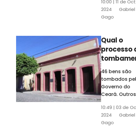
10:00 | 11 de Oc
de
2024
Gabriel
responsabili
Gago
do Instituto d
Patrimônio
Histórico e
Qual o
Artístico Naci
processo 
(Iphan)
tombame
de bens p
46 bens são
Governo 
tombados pe
Estado?
Governo do
Ceará. Outros
dois estão e
10:49 | 03 de O
processo de
2024
Gabriel
tombamento,
Gago
no Crato e ou
em Senador