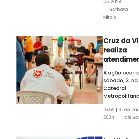
de 2024
e a Rede
Bárbara
Conheciment
Mirele
Social (RCS)
Cruz da V
realiza
atendime
médicos
A ação ocorre
gratuitos
sábado, 3, na
Fortaleza
Catedral
Metropolitana
Fortaleza,
15:52 | 31 de Ja
localizada no
2024
Taís Ba
Centro da Cap
A entrada ser
pela rua Sobr