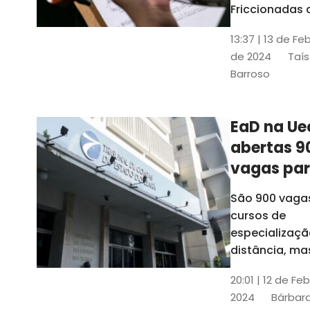
contrabai
Friccionadas 
UFC oferece
13:37 | 13 de Fe
cursos gratui
de 2024
Taís
para alunos
Barroso
acima de 7
anos; confira
informações
EaD na Ue
abertas 9
vagas pa
cursos de
São 900 vaga
especiali
cursos de
a distânci
especializaçã
distância, ma
vinculados a 
20:01 | 12 de Fe
presenciais
2024
Bárbara
espalhados p