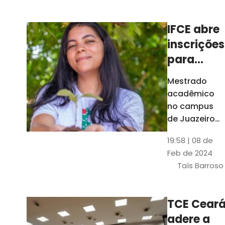
Ceará
IFCE abre
inscrições
para
mestrado
Mestrado
em
acadêmico
Juazeiro
no campus
do Norte;
de Juazeiro
do Norte tem
confira
19:58 | 08 de
18 vagas para
Feb de 2024
pessoas com
Taís Barroso
graduação
completa em
qualquer
TCE Cear
área
adere a