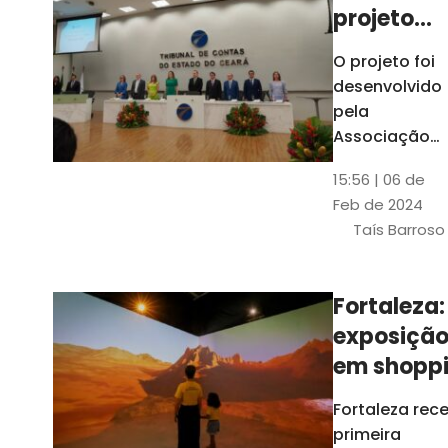
projeto
para
O projeto foi
ampliar
desenvolvido
uso de
pela
linguage
Associação
dos Membros
simples
15:56 | 06 de
dos Tribunais
Feb de 2024
de Contas do
Taís Barroso
Brasil
(Atricon) e
será
Fortaleza:
integralment
exposiçã
custeado co
recursos do
em shopp
BID, sem ônus
traz
Fortaleza rec
financeiros
projeções
primeira
para os