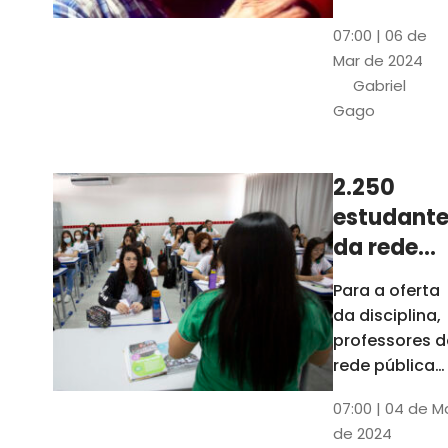
horas, na
Patativa
07:00 | 06 de
Pinacoteca
do
Mar de 2024
do Ceará,
Assaré
Gabriel
celebrará os
Gago
115 anos de
nascimento
do poeta
2.250
Patativa do
estudante
Assaré, um
dos maiores
da rede
nomes da
pública d
Para a oferta
cultura
Ceará
da disciplina,
popular
terão
professores d
cearense
disciplina
rede pública
terão
eletiva do
07:00 | 04 de M
formação co
TCE
de 2024
profissionais