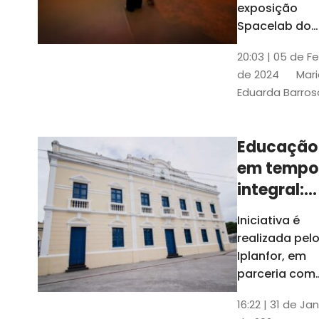
com
exposição
Tribunais de
definição
Spacelab do
Contas
Brasil, laborat
10k
20:03 | 05 de F
itinerante co
de 2024
Mari
projeções
Eduarda Barros
cinematográf
Educação
em tempo
integral:
Fortaleza
Iniciativa é
recebe
realizada pel
proposta
Iplanfor, em
de
parceria com
o coletivo
cidadãos
16:22 | 31 de Jan
Delibera Brasil