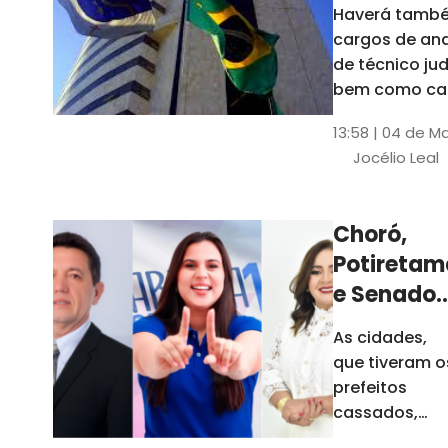
Haverá també
cargos de ana
de técnico jud
bem como ca
comissão e f
13:58 | 04 de M
comissionada
Jocélio Leal
Tribunal tem s
estados sob 
jurisdição: CE, 
Choró,
AL e SE
Potiretam
e Senador
Sá
As cidades,
elegeram
que tiveram o
novos
prefeitos
prefeitos
cassados,
escolheram
em 2026