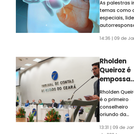
As palestras 
trabalho
temas como 
especiais, lid
autorrespons
e práticas ES
14:36 | 09 de J
ambientes
corporativos
Rholden
Queiroz é
empossa
president
Rholden Queir
do TCE
é o primeiro
Ceará
conselheiro
oriundo da
carreira do
13:31 | 09 de Ja
Ministério