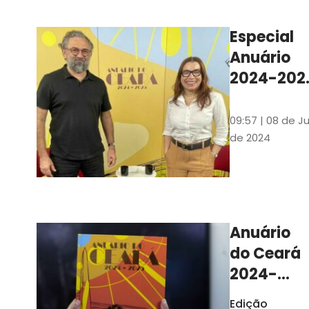
Ilustrações s
assinadas pe
Especial
artista plásti
Anuário
Carlus Camp
2024-202
assista no
YouTube 
09:57 | 08 de Ju
nas
de 2024
platafor
de
streamin
Anuário
do Ceará
2024-
2025
Edição