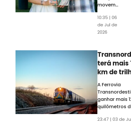
movem
os dados
10:35 | 06
em mais
de Jul de
uma
2026
edição
belíssima
do
Transnord
Anuário
terá mais 
do Ceará
km de tril
ainda est
A Ferrovia
Transnordesti
ganhar mais 1
quilômetros de
até o fim do 
23:47 | 03 de Ju