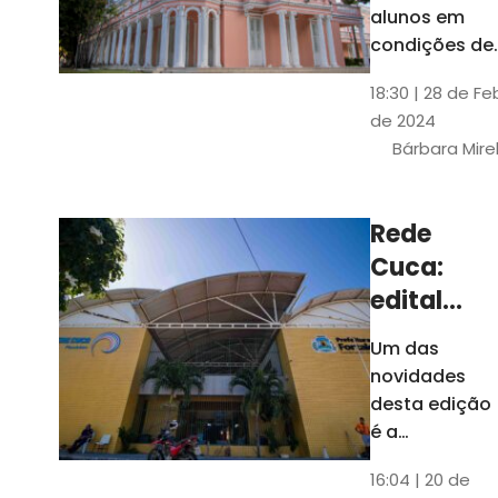
até 4 de
alunos em
março
condições de
vulnerabilida
18:30 | 28 de Fe
social. Podem
de 2024
se inscrever
Bárbara Mire
estudantes
matriculados
em cursos
Rede
presenciais d
Cuca:
graduação d
Universidade
edital
seleciona
Um das
400
novidades
jovens
desta edição
para
é a
ampliação
vagas de
16:04 | 20 de
do número de