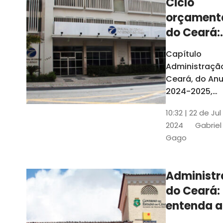
Ciclo
orçament
do Ceará:
entenda a
Capítulo
elaboraç
Administraçã
do conte
Ceará, do Anu
2024-2025,
detalha as et
10:32 | 22 de Jul
do Ciclo
2024
Gabriel
Orçamentário
Gago
Conteúdo é
elaborado c
Seplag e TCE
Administ
do Ceará:
entenda a
diferença