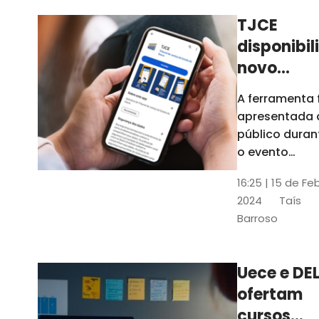
TJCE
disponibil
novo
aplicativo
A ferramenta 
com
apresentada 
funções
público duran
atualizad
o evento
“Convergênci
confira
16:25 | 15 de Fe
Transformaç
2024
Taís
Digital no TJC
Barroso
Avanços e
Perspectivas”
Uece e DEL
ofertam
cursos