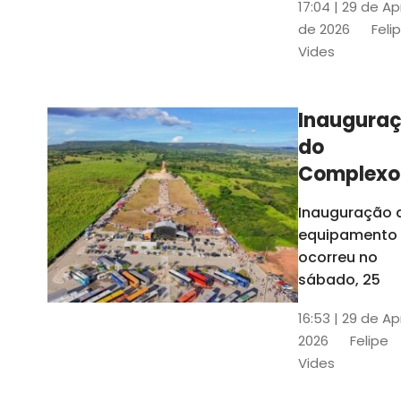
17:04 | 29 de Ap
novos gestor
de 2026
Feli
que irão
Vides
governar os
três municípi
até 31 de
Inaugura
dezembro de
do
2028
Complexo
Menina
Inauguração 
Benigna
equipamento
atraiu ce
ocorreu no
30 mil
sábado, 25
visitantes
16:53 | 29 de Ap
2026
Felipe
Vides