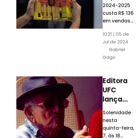
está à
2024-2025
venda
custa R$ 136
nas
em vendas
avulsas. Os
bancas e
10:21 | 05 de
assinantes
livrarias
Jul de 2024
do O POVO
de
Gabriel
podem
Fortaleza
Gago
comprar o
livro por R$
99
Editora
UFC
lança
nova
Solenidade
edição de
nesta
"Cordéis",
quinta-feira,
de
7, às 18