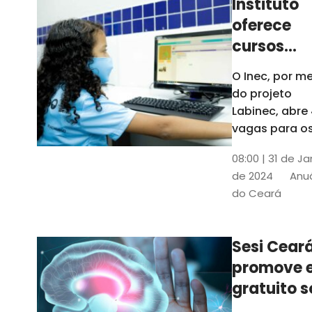
Instituto
oferece
cursos
gratuitos
O Inec, por me
para
do projeto
crianças 
Labinec, abre
jovens em
vagas para o
cursos de
Maracan
08:00 | 31 de Ja
robótica, jog
de 2024
Anuá
digitais e
do Ceará
desenvolvime
de aplicativos
Confira
Sesi Cear
promove 
gratuito s
saúde men