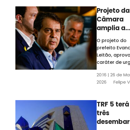
Projeto da
Câmara
amplia a
estrutura
O projeto do
administr
prefeito Evan
de Fortal
Leitão, apro
caráter de ur
foi aprovado
20:16 | 26 de M
caráter de ur
2026
Felipe 
TRF 5 terá
três
desembar