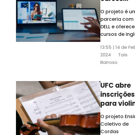
gratuitos
O projeto é u
para
parceria com
profission
DELL e oferece
da
cursos de ingl
produção de
educação
13:55 | 14 de Fe
conteúdo
2024
Taís
acessível,
Barroso
informática
prática, dentr
outras opçõe
UFC abre
inscrições
para violi
viola
O projeto Ens
erudita,
Coletivo de
violoncelo
Cordas