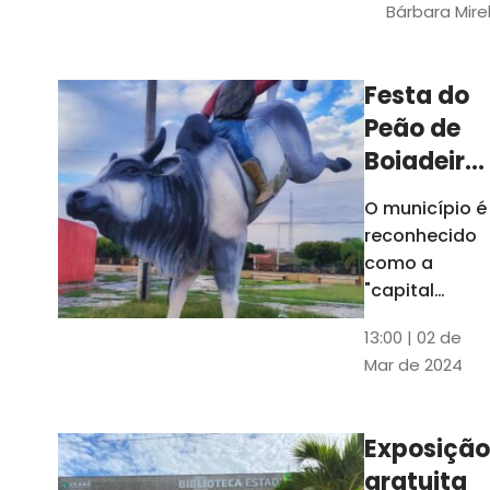
Bárbara Mire
do TCE. A
matéria
chegara a
Festa do
escolas de 52
Peão de
municípios
Boiadeiro,
em Piquet
O município é
Carneiro,
reconhecido
será em
como a
julho
"capital
cearense do
13:00 | 02 de
rodeio" e
Mar de 2024
possui a
única arena
fixa de rodeio
Exposição
do Ceará
gratuita