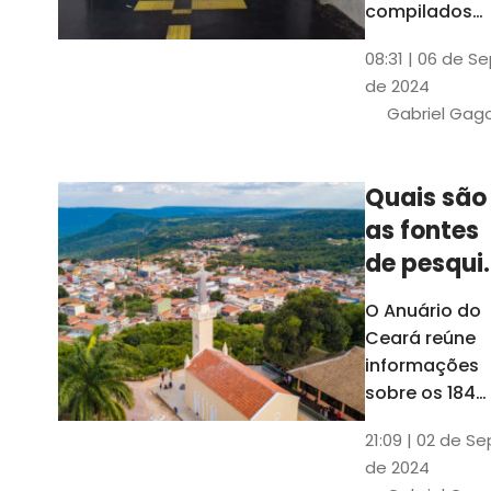
compilados
pelo Ipece, q
08:31 | 06 de S
também atua
de 2024
na elaboraçã
Gabriel Gag
do capítulo
Índice
Comparativo
Quais são
de Gestão
as fontes
Municipal
(ICGM)
de pesqui
das ficha
O Anuário do
do Guia d
Ceará reúne
Município
informações
sobre os 184
municípios
21:09 | 02 de Se
dentro do Gui
de 2024
dos Município