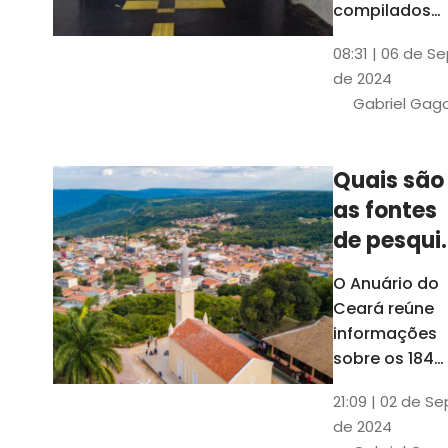
compilados
pelo Ipece, q
08:31 | 06 de S
também atua
de 2024
na elaboraçã
Gabriel Gag
do capítulo
Índice
Comparativo
Quais são
de Gestão
as fontes
Municipal
(ICGM)
de pesqui
das ficha
O Anuário do
do Guia d
Ceará reúne
Município
informações
sobre os 184
municípios
21:09 | 02 de Se
dentro do Gui
de 2024
dos Município