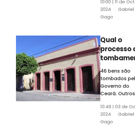
10:00 | 11 de Oc
de
2024
Gabriel
responsabili
Gago
do Instituto d
Patrimônio
Histórico e
Qual o
Artístico Naci
processo 
(Iphan)
tombame
de bens p
46 bens são
Governo 
tombados pe
Estado?
Governo do
Ceará. Outros
dois estão e
10:49 | 03 de O
processo de
2024
Gabriel
tombamento,
Gago
no Crato e ou
em Senador