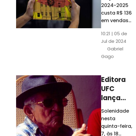
está à
2024-2025
venda
custa R$ 136
nas
em vendas
avulsas. Os
bancas e
10:21 | 05 de
assinantes
livrarias
Jul de 2024
do O POVO
de
Gabriel
podem
Fortaleza
Gago
comprar o
livro por R$
99
Editora
UFC
lança
nova
Solenidade
edição de
nesta
"Cordéis",
quinta-feira,
de
7, às 18