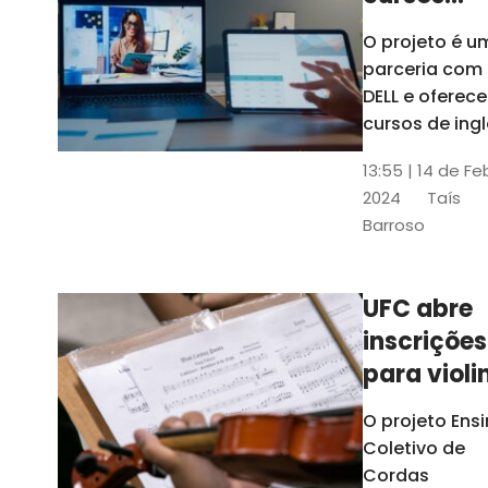
gratuitos
O projeto é u
para
parceria com
profission
DELL e oferece
da
cursos de ingl
produção de
educação
13:55 | 14 de Fe
conteúdo
2024
Taís
acessível,
Barroso
informática
prática, dentr
outras opçõe
UFC abre
inscrições
para violi
viola
O projeto Ens
erudita,
Coletivo de
violoncelo
Cordas