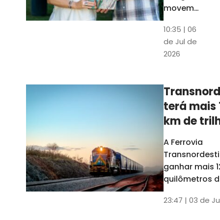
movem
os dados
10:35 | 06
em mais
de Jul de
uma
2026
edição
belíssima
do
Transnord
Anuário
terá mais 
do Ceará
km de tril
ainda est
A Ferrovia
Transnordesti
ganhar mais 1
quilômetros de
até o fim do 
23:47 | 03 de Ju