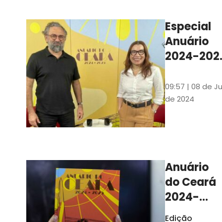
Ilustrações s
assinadas pe
Especial
artista plásti
Anuário
Carlus Camp
2024-202
assista no
YouTube 
09:57 | 08 de Ju
nas
de 2024
platafor
de
streamin
Anuário
do Ceará
2024-
2025
Edição