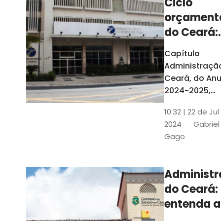
Ciclo
orçament
do Ceará:
entenda a
Capítulo
elaboraç
Administraçã
do conte
Ceará, do Anu
2024-2025,
detalha as et
10:32 | 22 de Jul
do Ciclo
2024
Gabriel
Orçamentário
Gago
Conteúdo é
elaborado c
Seplag e TCE
Administ
do Ceará:
entenda a
diferença