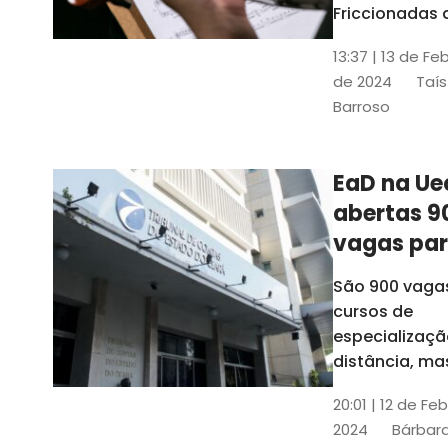
contrabai
Friccionadas 
UFC oferece
13:37 | 13 de Fe
cursos gratui
de 2024
Taís
para alunos
Barroso
acima de 7
anos; confira
informações
EaD na Ue
abertas 9
vagas pa
cursos de
São 900 vaga
especiali
cursos de
a distânci
especializaçã
distância, ma
vinculados a 
20:01 | 12 de Fe
presenciais
2024
Bárbara
espalhados p