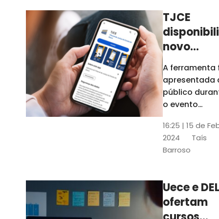
TJCE
disponibil
novo
aplicativo
A ferramenta 
com
apresentada 
funções
público duran
atualizad
o evento
“Convergênci
confira
16:25 | 15 de Fe
Transformaç
2024
Taís
Digital no TJC
Barroso
Avanços e
Perspectivas”
Uece e DEL
ofertam
cursos