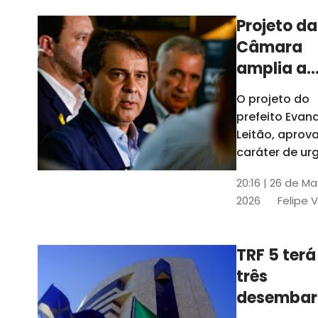
Projeto da
Câmara
amplia a
estrutura
O projeto do
administr
prefeito Evan
de Fortal
Leitão, apro
caráter de ur
foi aprovado
20:16 | 26 de M
caráter de ur
2026
Felipe 
TRF 5 terá
três
desembar