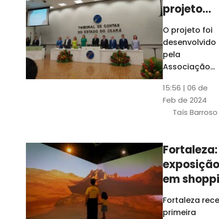
projeto
para
O projeto foi
ampliar
desenvolvido
uso de
pela
linguage
Associação
dos Membros
simples
15:56 | 06 de
dos Tribunais
Feb de 2024
de Contas do
Taís Barroso
Brasil
(Atricon) e
será
Fortaleza:
integralment
exposiçã
custeado co
recursos do
em shopp
BID, sem ônus
traz
Fortaleza rec
financeiros
projeções
primeira
para os