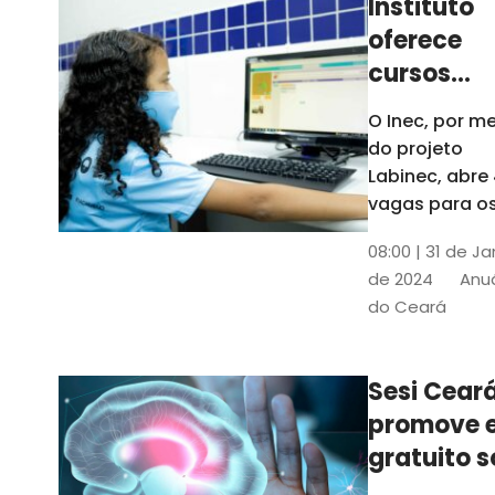
Instituto
oferece
cursos
gratuitos
O Inec, por me
para
do projeto
crianças 
Labinec, abre
jovens em
vagas para o
cursos de
Maracan
08:00 | 31 de Ja
robótica, jog
de 2024
Anuá
digitais e
do Ceará
desenvolvime
de aplicativos
Confira
Sesi Cear
promove 
gratuito s
saúde men