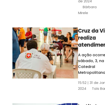
de 2024
e a Rede
Bárbara
Conheciment
Mirele
Social (RCS)
Cruz da V
realiza
atendime
médicos
A ação ocorre
gratuitos
sábado, 3, na
Fortaleza
Catedral
Metropolitana
Fortaleza,
15:52 | 31 de Ja
localizada no
2024
Taís Ba
Centro da Cap
A entrada ser
pela rua Sobr