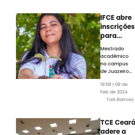
Ceará
IFCE abre
inscrições
para
mestrado
Mestrado
em
acadêmico
Juazeiro
no campus
do Norte;
de Juazeiro
do Norte tem
confira
19:58 | 08 de
18 vagas para
Feb de 2024
pessoas com
Taís Barroso
graduação
completa em
qualquer
TCE Cear
área
adere a