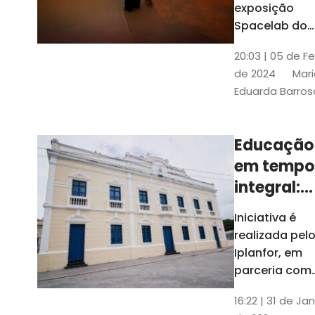
com
exposição
Tribunais de
definição
Spacelab do
Contas
Brasil, laborat
10k
20:03 | 05 de F
itinerante co
de 2024
Mari
projeções
Eduarda Barros
cinematográf
Educação
em tempo
integral:
Fortaleza
Iniciativa é
recebe
realizada pel
proposta
Iplanfor, em
de
parceria com
o coletivo
cidadãos
16:22 | 31 de Jan
Delibera Brasil