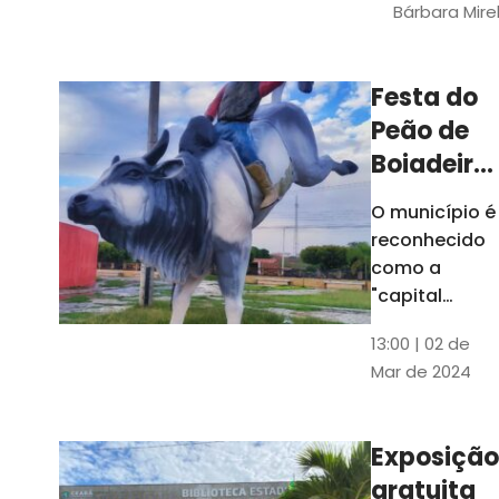
Bárbara Mire
do TCE. A
matéria
chegara a
Festa do
escolas de 52
Peão de
municípios
Boiadeiro,
em Piquet
O município é
Carneiro,
reconhecido
será em
como a
julho
"capital
cearense do
13:00 | 02 de
rodeio" e
Mar de 2024
possui a
única arena
fixa de rodeio
Exposição
do Ceará
gratuita