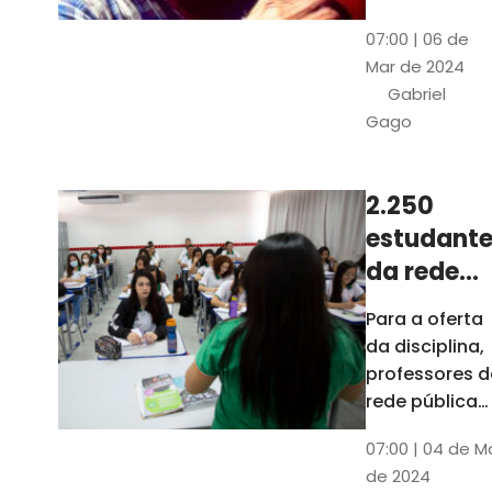
horas, na
Patativa
07:00 | 06 de
Pinacoteca
do
Mar de 2024
do Ceará,
Assaré
Gabriel
celebrará os
Gago
115 anos de
nascimento
do poeta
2.250
Patativa do
estudante
Assaré, um
dos maiores
da rede
nomes da
pública d
Para a oferta
cultura
Ceará
da disciplina,
popular
terão
professores d
cearense
disciplina
rede pública
terão
eletiva do
07:00 | 04 de M
formação co
TCE
de 2024
profissionais