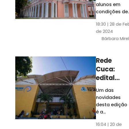
até 4 de
alunos em
março
condições de
vulnerabilida
18:30 | 28 de Fe
social. Podem
de 2024
se inscrever
Bárbara Mire
estudantes
matriculados
em cursos
Rede
presenciais d
Cuca:
graduação d
Universidade
edital
seleciona
Um das
400
novidades
jovens
desta edição
para
é a
ampliação
vagas de
16:04 | 20 de
do número de