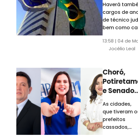
Haverá també
cargos de ana
de técnico jud
bem como ca
comissão e f
13:58 | 04 de M
comissionada
Jocélio Leal
Tribunal tem s
estados sob 
jurisdição: CE, 
Choró,
AL e SE
Potiretam
e Senador
Sá
As cidades,
elegeram
que tiveram o
novos
prefeitos
prefeitos
cassados,
escolheram
em 2026