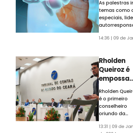
As palestras 
trabalho
temas como 
especiais, lid
autorrespons
e práticas ES
14:36 | 09 de J
ambientes
corporativos
Rholden
Queiroz é
empossa
president
Rholden Queir
do TCE
é o primeiro
Ceará
conselheiro
oriundo da
carreira do
13:31 | 09 de Ja
Ministério