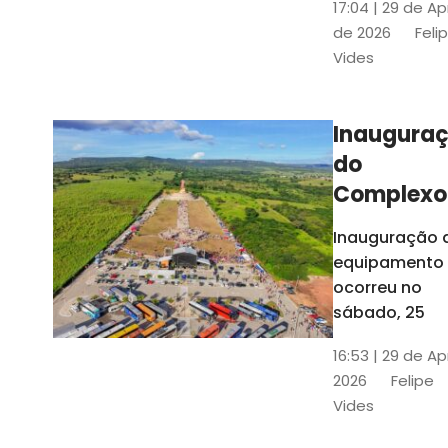
17:04 | 29 de Ap
novos gestor
de 2026
Feli
que irão
Vides
governar os
três municípi
até 31 de
Inaugura
dezembro de
do
2028
Complexo
Menina
Inauguração 
Benigna
equipamento
atraiu ce
ocorreu no
30 mil
sábado, 25
visitantes
16:53 | 29 de Ap
2026
Felipe
Vides