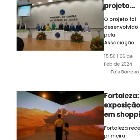
projeto
para
O projeto foi
ampliar
desenvolvido
uso de
pela
linguage
Associação
dos Membros
simples
15:56 | 06 de
dos Tribunais
Feb de 2024
de Contas do
Taís Barroso
Brasil
(Atricon) e
será
Fortaleza:
integralment
exposiçã
custeado co
recursos do
em shopp
BID, sem ônus
traz
Fortaleza rec
financeiros
projeções
primeira
para os