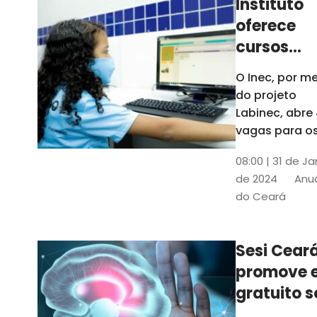
Instituto
oferece
cursos
gratuitos
O Inec, por me
para
do projeto
crianças 
Labinec, abre
jovens em
vagas para o
cursos de
Maracan
08:00 | 31 de Ja
robótica, jog
de 2024
Anuá
digitais e
do Ceará
desenvolvime
de aplicativos
Confira
Sesi Cear
promove 
gratuito s
saúde men