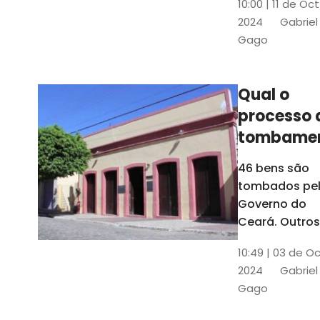
10:00 | 11 de Oc
de
2024
Gabriel
responsabili
Gago
do Instituto d
Patrimônio
Histórico e
Qual o
Artístico Naci
processo 
(Iphan)
tombame
de bens p
46 bens são
Governo 
tombados pe
Estado?
Governo do
Ceará. Outros
dois estão e
10:49 | 03 de O
processo de
2024
Gabriel
tombamento,
Gago
no Crato e ou
em Senador