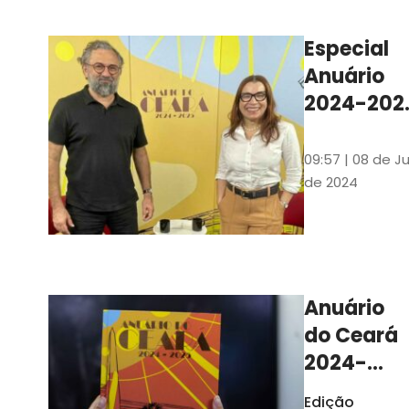
Ilustrações s
assinadas pe
Especial
artista plásti
Anuário
Carlus Camp
2024-202
assista no
YouTube 
09:57 | 08 de Ju
nas
de 2024
platafor
de
streamin
Anuário
do Ceará
2024-
2025
Edição