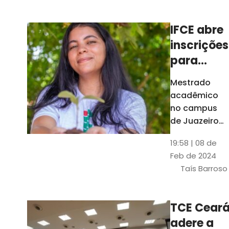
Ceará
IFCE abre
inscrições
para
mestrado
Mestrado
em
acadêmico
Juazeiro
no campus
do Norte;
de Juazeiro
do Norte tem
confira
19:58 | 08 de
18 vagas para
Feb de 2024
pessoas com
Taís Barroso
graduação
completa em
qualquer
TCE Cear
área
adere a