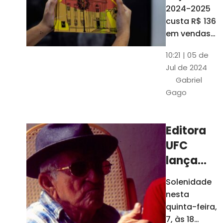
está à
2024-2025
venda
custa R$ 136
nas
em vendas
avulsas. Os
bancas e
10:21 | 05 de
assinantes
livrarias
Jul de 2024
do O POVO
de
Gabriel
podem
Fortaleza
Gago
comprar o
livro por R$
99
Editora
UFC
lança
nova
Solenidade
edição de
nesta
"Cordéis",
quinta-feira,
de
7, às 18