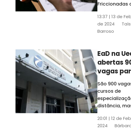
contrabai
Friccionadas 
UFC oferece
13:37 | 13 de Fe
cursos gratui
de 2024
Taís
para alunos
Barroso
acima de 7
anos; confira
informações
EaD na Ue
abertas 9
vagas pa
cursos de
São 900 vaga
especiali
cursos de
a distânci
especializaçã
distância, ma
vinculados a 
20:01 | 12 de Fe
presenciais
2024
Bárbara
espalhados p