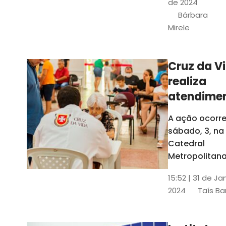
de 2024
e a Rede
Bárbara
Conheciment
Mirele
Social (RCS)
Cruz da V
realiza
atendime
médicos
A ação ocorre
gratuitos
sábado, 3, na
Fortaleza
Catedral
Metropolitana
Fortaleza,
15:52 | 31 de Ja
localizada no
2024
Taís Ba
Centro da Cap
A entrada ser
pela rua Sobr