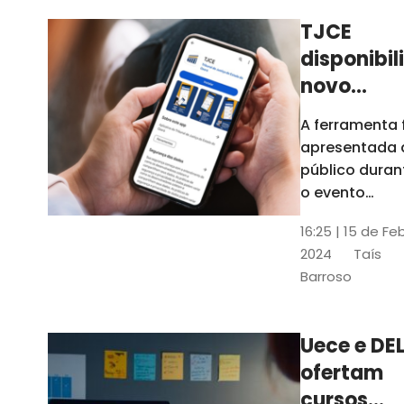
TJCE
disponibil
novo
aplicativo
A ferramenta 
com
apresentada 
funções
público duran
atualizad
o evento
“Convergênci
confira
16:25 | 15 de Fe
Transformaç
2024
Taís
Digital no TJC
Barroso
Avanços e
Perspectivas”
Uece e DEL
ofertam
cursos