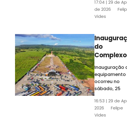
17:04 | 29 de Ap
novos gestor
de 2026
Feli
que irão
Vides
governar os
três municípi
até 31 de
Inaugura
dezembro de
do
2028
Complexo
Menina
Inauguração 
Benigna
equipamento
atraiu ce
ocorreu no
30 mil
sábado, 25
visitantes
16:53 | 29 de Ap
2026
Felipe
Vides