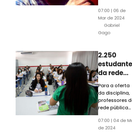
horas, na
Patativa
07:00 | 06 de
Pinacoteca
do
Mar de 2024
do Ceará,
Assaré
Gabriel
celebrará os
Gago
115 anos de
nascimento
do poeta
2.250
Patativa do
estudante
Assaré, um
dos maiores
da rede
nomes da
pública d
Para a oferta
cultura
Ceará
da disciplina,
popular
terão
professores d
cearense
disciplina
rede pública
terão
eletiva do
07:00 | 04 de M
formação co
TCE
de 2024
profissionais