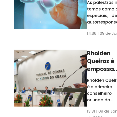
As palestras 
trabalho
temas como 
especiais, lid
autorrespons
e práticas ES
14:36 | 09 de J
ambientes
corporativos
Rholden
Queiroz é
empossa
president
Rholden Queir
do TCE
é o primeiro
Ceará
conselheiro
oriundo da
carreira do
13:31 | 09 de Ja
Ministério