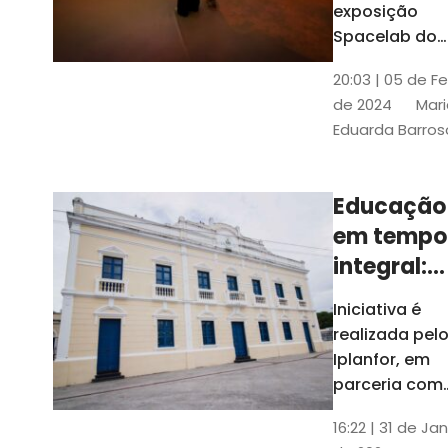
com
exposição
Tribunais de
definição
Spacelab do
Contas
Brasil, laborat
10k
20:03 | 05 de F
itinerante co
de 2024
Mari
projeções
Eduarda Barros
cinematográf
Educação
em tempo
integral:
Fortaleza
Iniciativa é
recebe
realizada pel
proposta
Iplanfor, em
de
parceria com
o coletivo
cidadãos
16:22 | 31 de Jan
Delibera Brasil