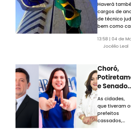
Haverá també
cargos de ana
de técnico jud
bem como ca
comissão e f
13:58 | 04 de M
comissionada
Jocélio Leal
Tribunal tem s
estados sob 
jurisdição: CE, 
Choró,
AL e SE
Potiretam
e Senador
Sá
As cidades,
elegeram
que tiveram o
novos
prefeitos
prefeitos
cassados,
escolheram
em 2026