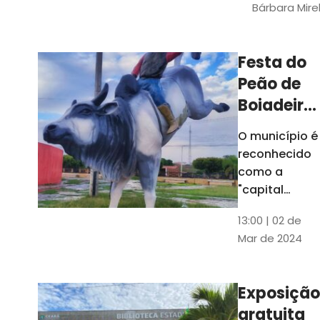
Bárbara Mire
do TCE. A
matéria
chegara a
Festa do
escolas de 52
Peão de
municípios
Boiadeiro,
em Piquet
O município é
Carneiro,
reconhecido
será em
como a
julho
"capital
cearense do
13:00 | 02 de
rodeio" e
Mar de 2024
possui a
única arena
fixa de rodeio
Exposição
do Ceará
gratuita