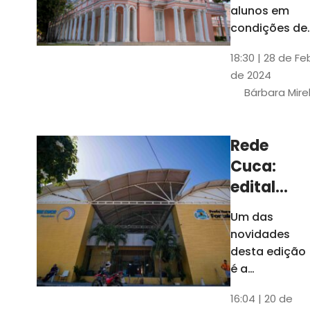
até 4 de
alunos em
março
condições de
vulnerabilida
18:30 | 28 de Fe
social. Podem
de 2024
se inscrever
Bárbara Mire
estudantes
matriculados
em cursos
Rede
presenciais d
Cuca:
graduação d
Universidade
edital
seleciona
Um das
400
novidades
jovens
desta edição
para
é a
ampliação
vagas de
16:04 | 20 de
do número de