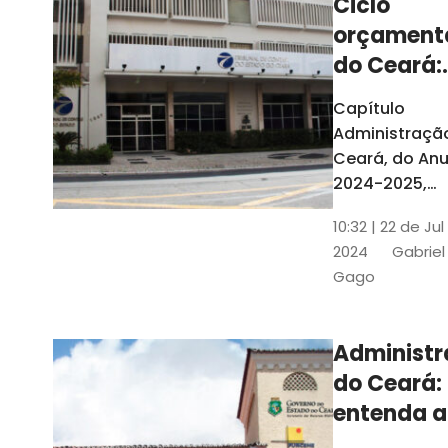
Ciclo
orçament
do Ceará:
entenda a
Capítulo
elaboraç
Administraçã
do conte
Ceará, do Anu
2024-2025,
detalha as et
10:32 | 22 de Jul
do Ciclo
2024
Gabriel
Orçamentário
Gago
Conteúdo é
elaborado c
Seplag e TCE
Administ
do Ceará:
entenda a
diferença