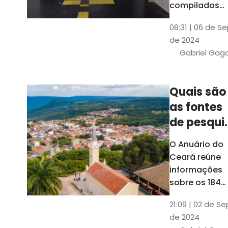
compilados
pelo Ipece, q
08:31 | 06 de S
também atua
de 2024
na elaboraçã
Gabriel Gag
do capítulo
Índice
Comparativo
Quais são
de Gestão
as fontes
Municipal
(ICGM)
de pesqui
das ficha
O Anuário do
do Guia d
Ceará reúne
Município
informações
sobre os 184
municípios
21:09 | 02 de Se
dentro do Gui
de 2024
dos Município