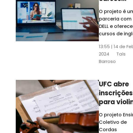
gratuitos
O projeto é u
para
parceria com
profission
DELL e oferece
da
cursos de ingl
produção de
educação
13:55 | 14 de Fe
conteúdo
2024
Taís
acessível,
Barroso
informática
prática, dentr
outras opçõe
UFC abre
inscrições
para violi
viola
O projeto Ens
erudita,
Coletivo de
violoncelo
Cordas