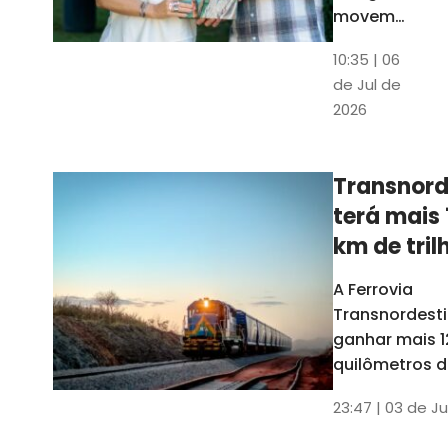
movem
os dados
10:35 | 06
em mais
de Jul de
uma
2026
edição
belíssima
do
Transnord
Anuário
terá mais 
do Ceará
km de tril
ainda est
A Ferrovia
Transnordesti
ganhar mais 1
quilômetros de
até o fim do 
23:47 | 03 de Ju