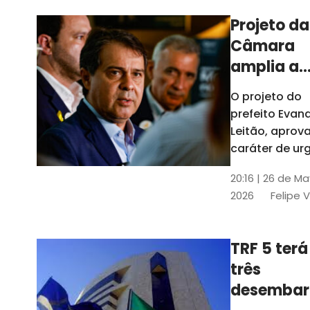
Projeto da
Câmara
amplia a
estrutura
O projeto do
administr
prefeito Evan
de Fortal
Leitão, apro
caráter de ur
foi aprovado
20:16 | 26 de M
caráter de ur
2026
Felipe 
TRF 5 terá
três
desembar