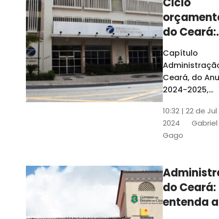
Ciclo
orçament
do Ceará:
entenda a
Capítulo
elaboraç
Administraçã
do conte
Ceará, do Anu
2024-2025,
detalha as et
10:32 | 22 de Jul
do Ciclo
2024
Gabriel
Orçamentário
Gago
Conteúdo é
elaborado c
Seplag e TCE
Administ
do Ceará:
entenda a
diferença