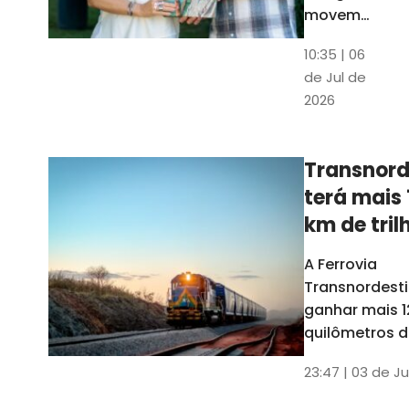
movem
os dados
10:35 | 06
em mais
de Jul de
uma
2026
edição
belíssima
do
Transnord
Anuário
terá mais 
do Ceará
km de tril
ainda est
A Ferrovia
Transnordesti
ganhar mais 1
quilômetros de
até o fim do 
23:47 | 03 de Ju