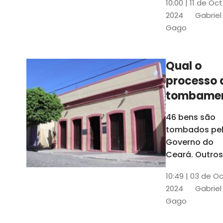
10:00 | 11 de Oc
de
2024
Gabriel
responsabili
Gago
do Instituto d
Patrimônio
Histórico e
Qual o
Artístico Naci
processo 
(Iphan)
tombame
de bens p
46 bens são
Governo 
tombados pe
Estado?
Governo do
Ceará. Outros
dois estão e
10:49 | 03 de O
processo de
2024
Gabriel
tombamento,
Gago
no Crato e ou
em Senador