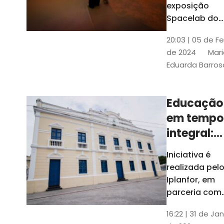
com
exposição
Tribunais de
definição
Spacelab do
Contas
Brasil, laborat
10k
20:03 | 05 de F
itinerante co
de 2024
Mari
projeções
Eduarda Barros
cinematográf
Educação
em tempo
integral:
Fortaleza
Iniciativa é
recebe
realizada pel
proposta
Iplanfor, em
de
parceria com
o coletivo
cidadãos
16:22 | 31 de Jan
Delibera Brasil