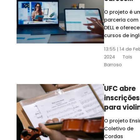
gratuitos
O projeto é u
para
parceria com
profission
DELL e oferece
da
cursos de ingl
produção de
educação
13:55 | 14 de Fe
conteúdo
2024
Taís
acessível,
Barroso
informática
prática, dentr
outras opçõe
UFC abre
inscrições
para violi
viola
O projeto Ens
erudita,
Coletivo de
violoncelo
Cordas