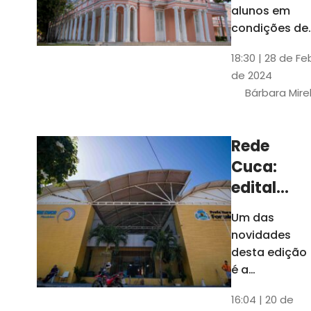
até 4 de
alunos em
março
condições de
vulnerabilida
18:30 | 28 de Fe
social. Podem
de 2024
se inscrever
Bárbara Mire
estudantes
matriculados
em cursos
Rede
presenciais d
Cuca:
graduação d
Universidade
edital
seleciona
Um das
400
novidades
jovens
desta edição
para
é a
ampliação
vagas de
16:04 | 20 de
do número de