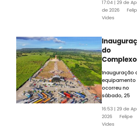
17:04 | 29 de Ap
novos gestor
de 2026
Feli
que irão
Vides
governar os
três municípi
até 31 de
Inaugura
dezembro de
do
2028
Complexo
Menina
Inauguração 
Benigna
equipamento
atraiu ce
ocorreu no
30 mil
sábado, 25
visitantes
16:53 | 29 de Ap
2026
Felipe
Vides