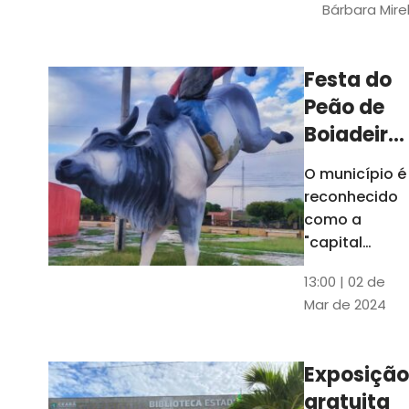
Bárbara Mire
do TCE. A
matéria
chegara a
Festa do
escolas de 52
Peão de
municípios
Boiadeiro,
em Piquet
O município é
Carneiro,
reconhecido
será em
como a
julho
"capital
cearense do
13:00 | 02 de
rodeio" e
Mar de 2024
possui a
única arena
fixa de rodeio
Exposição
do Ceará
gratuita