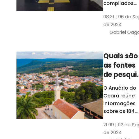
compilados
pelo Ipece, q
08:31 | 06 de S
também atua
de 2024
na elaboraçã
Gabriel Gag
do capítulo
Índice
Comparativo
Quais são
de Gestão
as fontes
Municipal
(ICGM)
de pesqui
das ficha
O Anuário do
do Guia d
Ceará reúne
Município
informações
sobre os 184
municípios
21:09 | 02 de Se
dentro do Gui
de 2024
dos Município