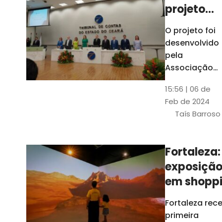
projeto
para
O projeto foi
ampliar
desenvolvido
uso de
pela
linguage
Associação
dos Membros
simples
15:56 | 06 de
dos Tribunais
Feb de 2024
de Contas do
Taís Barroso
Brasil
(Atricon) e
será
Fortaleza:
integralment
exposiçã
custeado co
recursos do
em shopp
BID, sem ônus
traz
Fortaleza rec
financeiros
projeções
primeira
para os