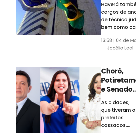
Haverá també
cargos de ana
de técnico jud
bem como ca
comissão e f
13:58 | 04 de M
comissionada
Jocélio Leal
Tribunal tem s
estados sob 
jurisdição: CE, 
Choró,
AL e SE
Potiretam
e Senador
Sá
As cidades,
elegeram
que tiveram o
novos
prefeitos
prefeitos
cassados,
escolheram
em 2026