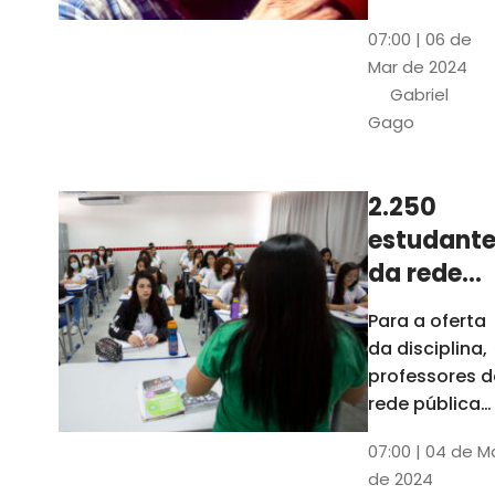
horas, na
Patativa
07:00 | 06 de
Pinacoteca
do
Mar de 2024
do Ceará,
Assaré
Gabriel
celebrará os
Gago
115 anos de
nascimento
do poeta
2.250
Patativa do
estudante
Assaré, um
dos maiores
da rede
nomes da
pública d
Para a oferta
cultura
Ceará
da disciplina,
popular
terão
professores d
cearense
disciplina
rede pública
terão
eletiva do
07:00 | 04 de M
formação co
TCE
de 2024
profissionais