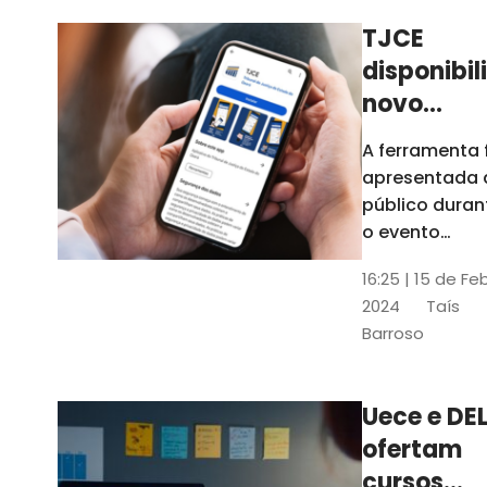
TJCE
disponibil
novo
aplicativo
A ferramenta 
com
apresentada 
funções
público duran
atualizad
o evento
“Convergênci
confira
16:25 | 15 de Fe
Transformaç
2024
Taís
Digital no TJC
Barroso
Avanços e
Perspectivas”
Uece e DEL
ofertam
cursos