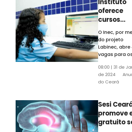
Instituto
oferece
cursos
gratuitos
O Inec, por me
para
do projeto
crianças 
Labinec, abre
jovens em
vagas para o
cursos de
Maracan
08:00 | 31 de Ja
robótica, jog
de 2024
Anuá
digitais e
do Ceará
desenvolvime
de aplicativos
Confira
Sesi Cear
promove 
gratuito s
saúde men