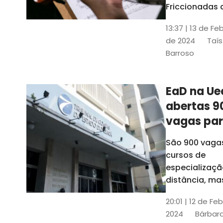
contrabai
Friccionadas 
UFC oferece
13:37 | 13 de Fe
cursos gratui
de 2024
Taís
para alunos
Barroso
acima de 7
anos; confira
informações
EaD na Ue
abertas 9
vagas pa
cursos de
São 900 vaga
especiali
cursos de
a distânci
especializaçã
distância, ma
vinculados a 
20:01 | 12 de Fe
presenciais
2024
Bárbara
espalhados p