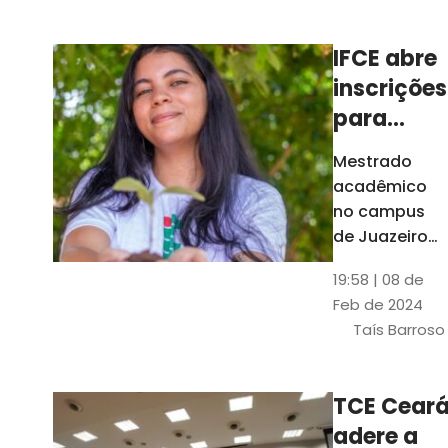
Ceará
IFCE abre
inscrições
para
mestrado
Mestrado
em
acadêmico
Juazeiro
no campus
do Norte;
de Juazeiro
do Norte tem
confira
19:58 | 08 de
18 vagas para
Feb de 2024
pessoas com
Taís Barroso
graduação
completa em
qualquer
TCE Cear
área
adere a