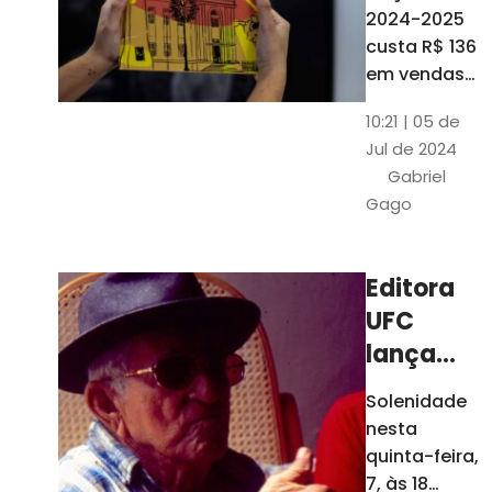
está à
2024-2025
venda
custa R$ 136
nas
em vendas
avulsas. Os
bancas e
10:21 | 05 de
assinantes
livrarias
Jul de 2024
do O POVO
de
Gabriel
podem
Fortaleza
Gago
comprar o
livro por R$
99
Editora
UFC
lança
nova
Solenidade
edição de
nesta
"Cordéis",
quinta-feira,
de
7, às 18