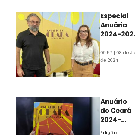
Ilustrações s
assinadas pe
Especial
artista plásti
Anuário
Carlus Camp
2024-202
assista no
YouTube 
09:57 | 08 de Ju
nas
de 2024
platafor
de
streamin
Anuário
do Ceará
2024-
2025
Edição