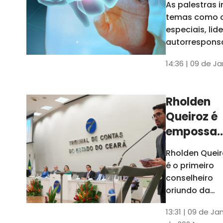
As palestras 
trabalho
temas como 
especiais, lid
autorrespons
e práticas ES
14:36 | 09 de J
ambientes
corporativos
Rholden
Queiroz é
empossa
president
Rholden Queir
do TCE
é o primeiro
Ceará
conselheiro
oriundo da
carreira do
13:31 | 09 de Ja
Ministério