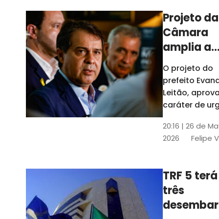
Projeto da
Câmara
amplia a
estrutura
O projeto do
administr
prefeito Evan
de Fortal
Leitão, apro
caráter de ur
foi aprovado
20:16 | 26 de M
caráter de ur
2026
Felipe 
TRF 5 terá
três
desembar