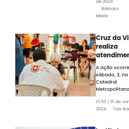
de 2024
e a Rede
Bárbara
Conheciment
Mirele
Social (RCS)
Cruz da V
realiza
atendime
médicos
A ação ocorre
gratuitos
sábado, 3, na
Fortaleza
Catedral
Metropolitana
Fortaleza,
15:52 | 31 de Ja
localizada no
2024
Taís Ba
Centro da Cap
A entrada ser
pela rua Sobr