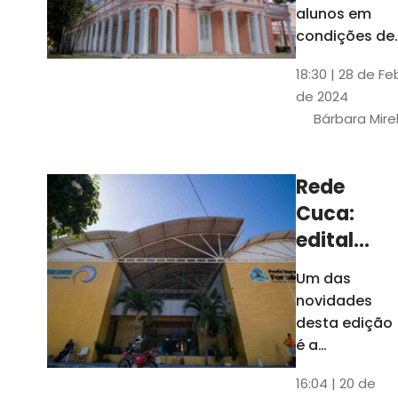
até 4 de
alunos em
março
condições de
vulnerabilida
18:30 | 28 de Fe
social. Podem
de 2024
se inscrever
Bárbara Mire
estudantes
matriculados
em cursos
Rede
presenciais d
Cuca:
graduação d
Universidade
edital
seleciona
Um das
400
novidades
jovens
desta edição
para
é a
ampliação
vagas de
16:04 | 20 de
do número de