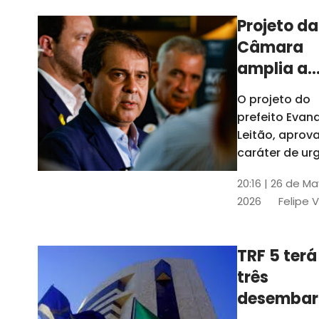
Projeto da
Câmara
amplia a
estrutura
O projeto do
administr
prefeito Evan
de Fortal
Leitão, apro
caráter de ur
foi aprovado
20:16 | 26 de M
caráter de ur
2026
Felipe 
TRF 5 terá
três
desembar