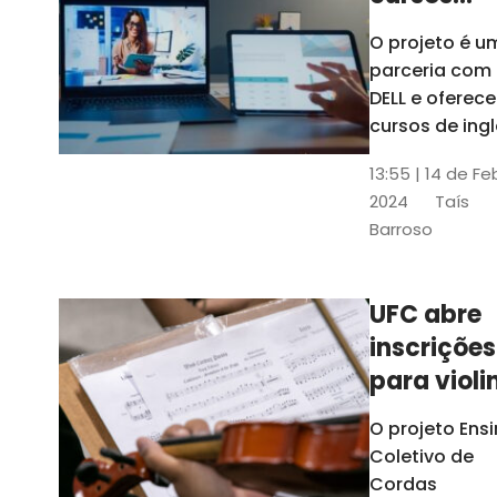
gratuitos
O projeto é u
para
parceria com
profission
DELL e oferece
da
cursos de ingl
produção de
educação
13:55 | 14 de Fe
conteúdo
2024
Taís
acessível,
Barroso
informática
prática, dentr
outras opçõe
UFC abre
inscrições
para violi
viola
O projeto Ens
erudita,
Coletivo de
violoncelo
Cordas