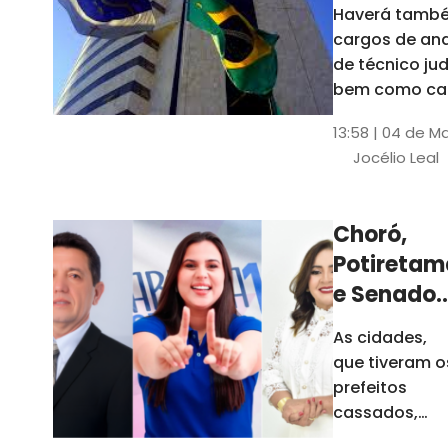
Haverá també
cargos de ana
de técnico jud
bem como ca
comissão e f
13:58 | 04 de M
comissionada
Jocélio Leal
Tribunal tem s
estados sob 
jurisdição: CE, 
Choró,
AL e SE
Potiretam
e Senador
Sá
As cidades,
elegeram
que tiveram o
novos
prefeitos
prefeitos
cassados,
escolheram
em 2026