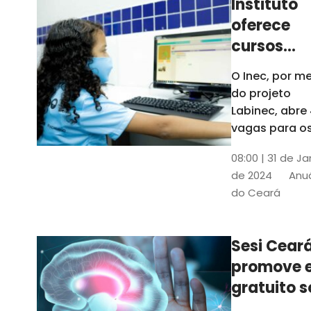
Instituto
oferece
cursos
gratuitos
O Inec, por me
para
do projeto
crianças 
Labinec, abre
jovens em
vagas para o
cursos de
Maracan
08:00 | 31 de Ja
robótica, jog
de 2024
Anuá
digitais e
do Ceará
desenvolvime
de aplicativos
Confira
Sesi Cear
promove 
gratuito s
saúde men