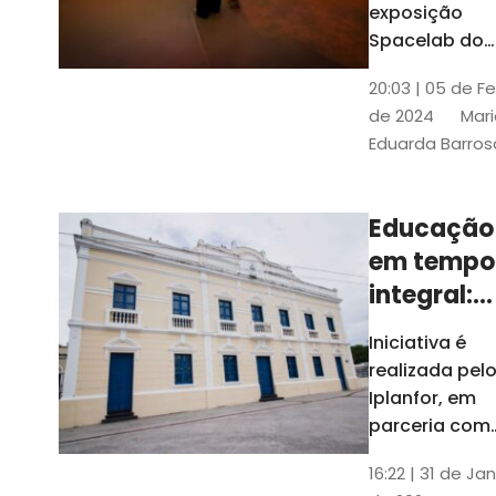
com
exposição
Tribunais de
definição
Spacelab do
Contas
Brasil, laborat
10k
20:03 | 05 de F
itinerante co
de 2024
Mari
projeções
Eduarda Barros
cinematográf
Educação
em tempo
integral:
Fortaleza
Iniciativa é
recebe
realizada pel
proposta
Iplanfor, em
de
parceria com
o coletivo
cidadãos
16:22 | 31 de Jan
Delibera Brasil