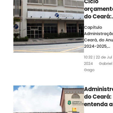
Ciclo
orçament
do Ceará:
entenda a
Capítulo
elaboraç
Administraçã
do conte
Ceará, do Anu
2024-2025,
detalha as et
10:32 | 22 de Jul
do Ciclo
2024
Gabriel
Orçamentário
Gago
Conteúdo é
elaborado c
Seplag e TCE
Administ
do Ceará:
entenda a
diferença