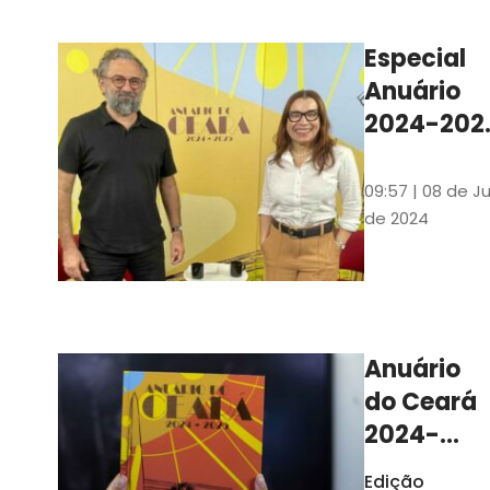
Ilustrações s
assinadas pe
Especial
artista plásti
Anuário
Carlus Camp
2024-202
assista no
YouTube 
09:57 | 08 de Ju
nas
de 2024
platafor
de
streamin
Anuário
do Ceará
2024-
2025
Edição