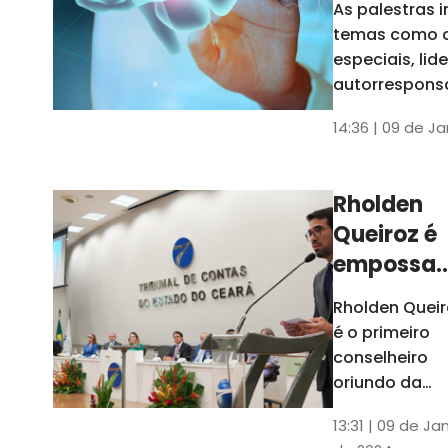
As palestras 
trabalho
temas como 
especiais, lid
autorrespons
e práticas ES
14:36 | 09 de J
ambientes
corporativos
Rholden
Queiroz é
empossa
president
Rholden Queir
do TCE
é o primeiro
Ceará
conselheiro
oriundo da
carreira do
13:31 | 09 de Ja
Ministério