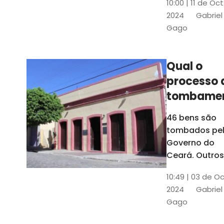
10:00 | 11 de Oc
de
2024
Gabriel
responsabili
Gago
do Instituto d
Patrimônio
Histórico e
Qual o
Artístico Naci
processo 
(Iphan)
tombame
de bens p
46 bens são
Governo 
tombados pe
Estado?
Governo do
Ceará. Outros
dois estão e
10:49 | 03 de O
processo de
2024
Gabriel
tombamento,
Gago
no Crato e ou
em Senador