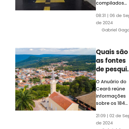
compilados
pelo Ipece, q
08:31 | 06 de S
também atua
de 2024
na elaboraçã
Gabriel Gag
do capítulo
Índice
Comparativo
Quais são
de Gestão
as fontes
Municipal
(ICGM)
de pesqui
das ficha
O Anuário do
do Guia d
Ceará reúne
Município
informações
sobre os 184
municípios
21:09 | 02 de Se
dentro do Gui
de 2024
dos Município