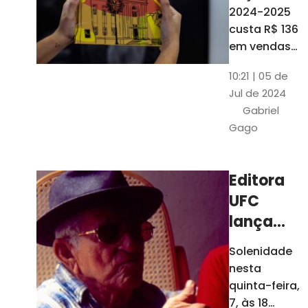
está à
2024-2025
venda
custa R$ 136
nas
em vendas
avulsas. Os
bancas e
10:21 | 05 de
assinantes
livrarias
Jul de 2024
do O POVO
de
Gabriel
podem
Fortaleza
Gago
comprar o
livro por R$
99
Editora
UFC
lança
nova
Solenidade
edição de
nesta
"Cordéis",
quinta-feira,
de
7, às 18