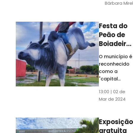
Bárbara Mire
do TCE. A
matéria
chegara a
Festa do
escolas de 52
Peão de
municípios
Boiadeiro,
em Piquet
O município é
Carneiro,
reconhecido
será em
como a
julho
"capital
cearense do
13:00 | 02 de
rodeio" e
Mar de 2024
possui a
única arena
fixa de rodeio
Exposição
do Ceará
gratuita