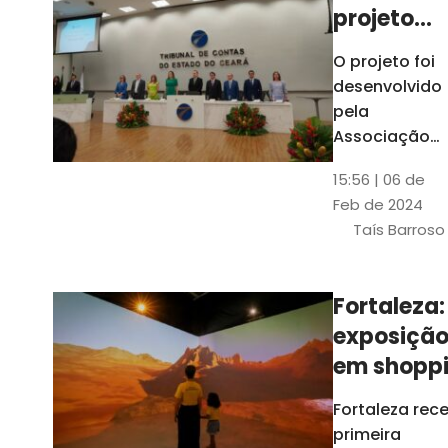
projeto
para
O projeto foi
ampliar
desenvolvido
uso de
pela
linguage
Associação
dos Membros
simples
15:56 | 06 de
dos Tribunais
Feb de 2024
de Contas do
Taís Barroso
Brasil
(Atricon) e
será
Fortaleza:
integralment
exposiçã
custeado co
recursos do
em shopp
BID, sem ônus
traz
Fortaleza rec
financeiros
projeções
primeira
para os