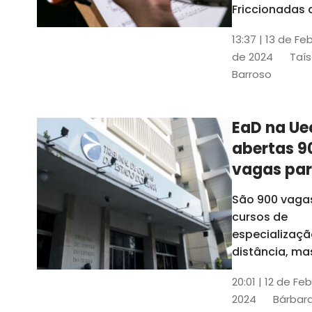
contrabai
Friccionadas 
UFC oferece
13:37 | 13 de Fe
cursos gratui
de 2024
Taís
para alunos
Barroso
acima de 7
anos; confira
informações
EaD na Ue
abertas 9
vagas pa
cursos de
São 900 vaga
especiali
cursos de
a distânci
especializaçã
distância, ma
vinculados a 
20:01 | 12 de Fe
presenciais
2024
Bárbara
espalhados p