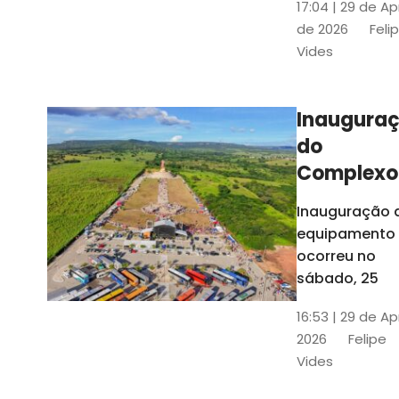
17:04 | 29 de Ap
novos gestor
de 2026
Feli
que irão
Vides
governar os
três municípi
até 31 de
Inaugura
dezembro de
do
2028
Complexo
Menina
Inauguração 
Benigna
equipamento
atraiu ce
ocorreu no
30 mil
sábado, 25
visitantes
16:53 | 29 de Ap
2026
Felipe
Vides