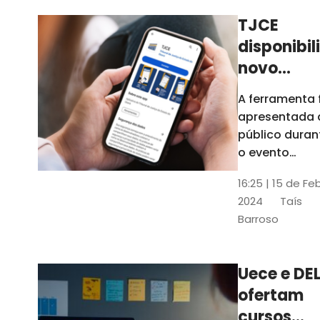
TJCE
disponibil
novo
aplicativo
A ferramenta 
com
apresentada 
funções
público duran
atualizad
o evento
“Convergênci
confira
16:25 | 15 de Fe
Transformaç
2024
Taís
Digital no TJC
Barroso
Avanços e
Perspectivas”
Uece e DEL
ofertam
cursos