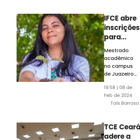
Ceará
IFCE abre
inscrições
para
mestrado
Mestrado
em
acadêmico
Juazeiro
no campus
do Norte;
de Juazeiro
do Norte tem
confira
19:58 | 08 de
18 vagas para
Feb de 2024
pessoas com
Taís Barroso
graduação
completa em
qualquer
TCE Cear
área
adere a