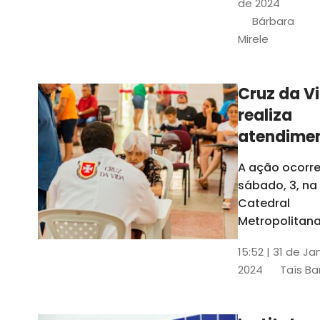
de 2024
e a Rede
Bárbara
Conheciment
Mirele
Social (RCS)
Cruz da V
realiza
atendime
médicos
A ação ocorre
gratuitos
sábado, 3, na
Fortaleza
Catedral
Metropolitana
Fortaleza,
15:52 | 31 de Ja
localizada no
2024
Taís Ba
Centro da Cap
A entrada ser
pela rua Sobr