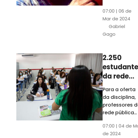
horas, na
Patativa
07:00 | 06 de
Pinacoteca
do
Mar de 2024
do Ceará,
Assaré
Gabriel
celebrará os
Gago
115 anos de
nascimento
do poeta
2.250
Patativa do
estudante
Assaré, um
dos maiores
da rede
nomes da
pública d
Para a oferta
cultura
Ceará
da disciplina,
popular
terão
professores d
cearense
disciplina
rede pública
terão
eletiva do
07:00 | 04 de M
formação co
TCE
de 2024
profissionais