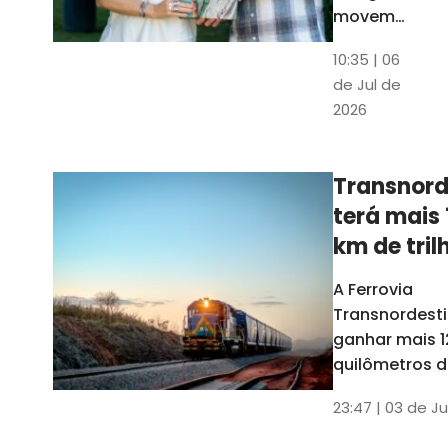
movem
os dados
10:35 | 06
em mais
de Jul de
uma
2026
edição
belíssima
do
Transnord
Anuário
terá mais 
do Ceará
km de tril
ainda est
A Ferrovia
Transnordesti
ganhar mais 1
quilômetros de
até o fim do 
23:47 | 03 de Ju