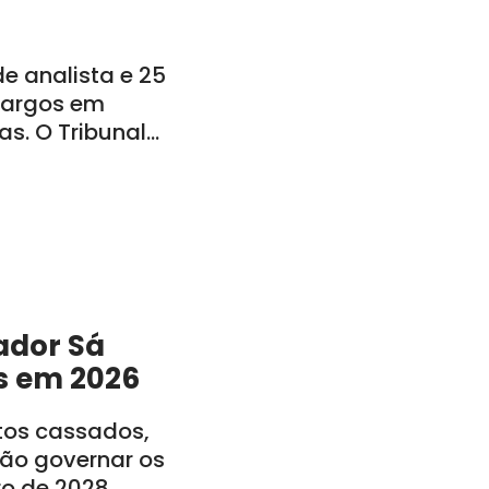
 analista e 25
 cargos em
s. O Tribunal
o: CE, PE, PB, RN,
ador Sá
s em 2026
itos cassados,
rão governar os
ro de 2028