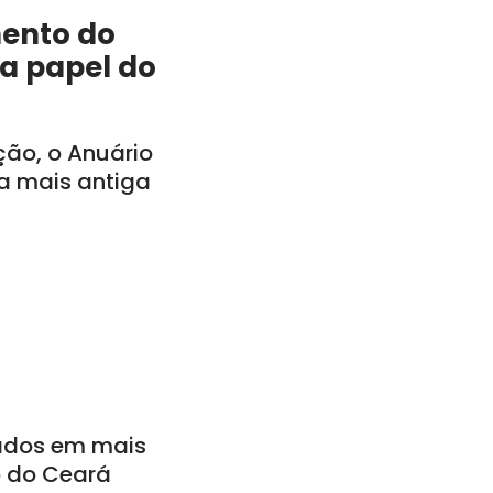
mento do
a papel do
ção, o Anuário
a mais antiga
ados em mais
o do Ceará