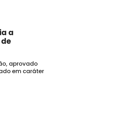
ia a
 de
tão, aprovado
vado em caráter