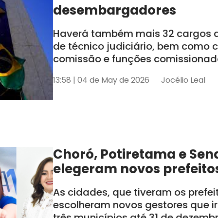
desembargadores
Haverá também mais 32 cargos de
de técnico judiciário, bem como
comissão e funções comissionada
tem seis estados sob sua jurisdiçã
13:58 | 04 de May de 2026
Jocélio Leal
AL e SE
Choró, Potiretama e Sen
elegeram novos prefeito
As cidades, que tiveram os prefe
escolheram novos gestores que i
três municípios até 31 de dezemb