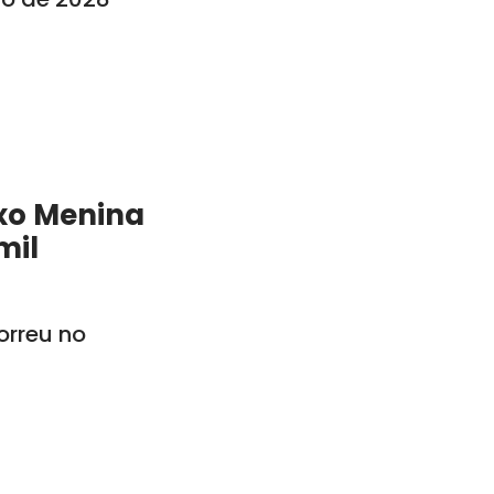
xo Menina
mil
rreu no