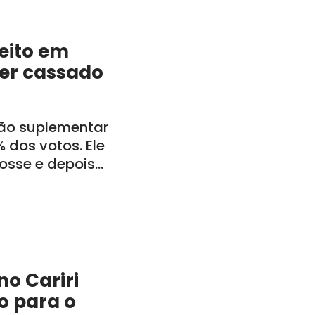
feito em
ser cassado
ção suplementar
 dos votos. Ele
posse e depois
inistração
o Cariri
o para o