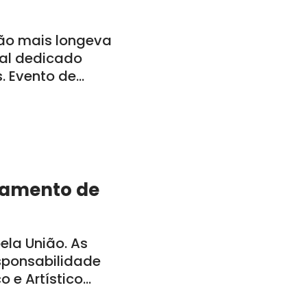
ão mais longeva
al dedicado
s. Evento de
a-feira, dia 29,
bamento de
la União. As
sponsabilidade
o e Artístico