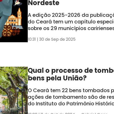
Nordeste
A edição 2025-2026 da publicaç
do Ceará tem um capítulo especi
sobre os 29 municípios caririense
lançamento ocorreu nessa segund
10:31 | 30 de Sep de 2025
em Juazeiro do Norte
Qual o processo de tom
bens pela União?
O Ceará tem 22 bens tombados pe
ações de tombamento são de re
do Instituto do Patrimônio Históric
Nacional (Iphan)