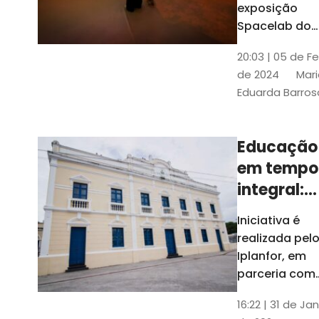
com
exposição
Tribunais de
definição
Spacelab do
Contas
Brasil, laborat
10k
20:03 | 05 de F
itinerante co
de 2024
Mari
projeções
Eduarda Barros
cinematográf
Educação
em tempo
integral:
Fortaleza
Iniciativa é
recebe
realizada pel
proposta
Iplanfor, em
de
parceria com
o coletivo
cidadãos
16:22 | 31 de Jan
Delibera Brasil