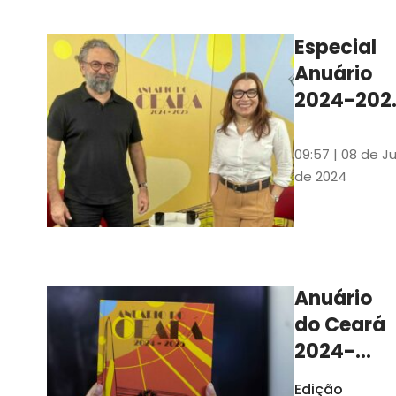
Ilustrações s
assinadas pe
Especial
artista plásti
Anuário
Carlus Camp
2024-202
assista no
YouTube 
09:57 | 08 de Ju
nas
de 2024
platafor
de
streamin
Anuário
do Ceará
2024-
2025
Edição