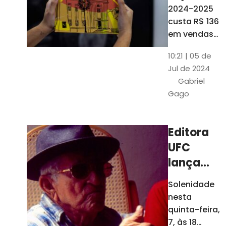
está à
2024-2025
venda
custa R$ 136
nas
em vendas
avulsas. Os
bancas e
10:21 | 05 de
assinantes
livrarias
Jul de 2024
do O POVO
de
Gabriel
podem
Fortaleza
Gago
comprar o
livro por R$
99
Editora
UFC
lança
nova
Solenidade
edição de
nesta
"Cordéis",
quinta-feira,
de
7, às 18