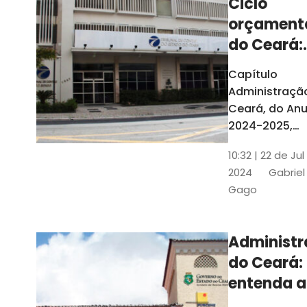
Ciclo
orçament
do Ceará:
entenda a
Capítulo
elaboraç
Administraçã
do conte
Ceará, do Anu
2024-2025,
detalha as et
10:32 | 22 de Jul
do Ciclo
2024
Gabriel
Orçamentário
Gago
Conteúdo é
elaborado c
Seplag e TCE
Administ
do Ceará:
entenda a
diferença