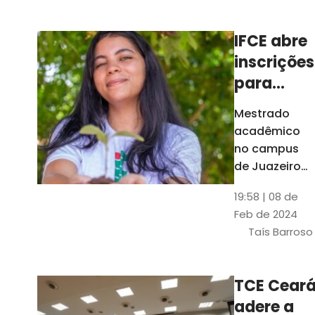
Ceará
IFCE abre
inscrições
para
mestrado
Mestrado
em
acadêmico
Juazeiro
no campus
do Norte;
de Juazeiro
do Norte tem
confira
19:58 | 08 de
18 vagas para
Feb de 2024
pessoas com
Taís Barroso
graduação
completa em
qualquer
TCE Cear
área
adere a