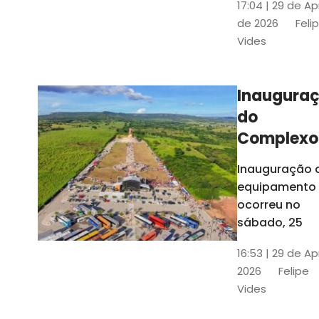
17:04 | 29 de Ap
novos gestor
de 2026
Feli
que irão
Vides
governar os
três municípi
até 31 de
Inaugura
dezembro de
do
2028
Complexo
Menina
Inauguração 
Benigna
equipamento
atraiu ce
ocorreu no
30 mil
sábado, 25
visitantes
16:53 | 29 de Ap
2026
Felipe
Vides