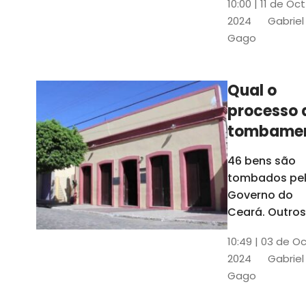
10:00 | 11 de Oc
de
2024
Gabriel
responsabili
Gago
do Instituto d
Patrimônio
Histórico e
Qual o
Artístico Naci
processo 
(Iphan)
tombame
de bens p
46 bens são
Governo 
tombados pe
Estado?
Governo do
Ceará. Outros
dois estão e
10:49 | 03 de O
processo de
2024
Gabriel
tombamento,
Gago
no Crato e ou
em Senador