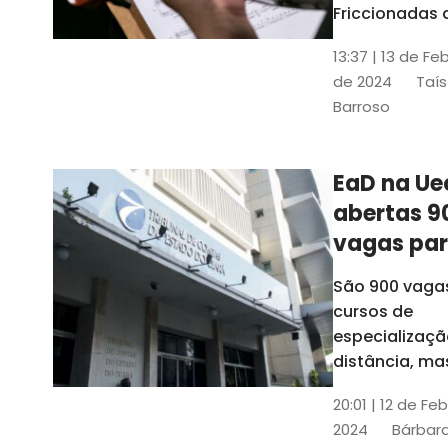
contrabai
Friccionadas 
UFC oferece
13:37 | 13 de Fe
cursos gratui
de 2024
Taís
para alunos
Barroso
acima de 7
anos; confira
informações
EaD na Ue
abertas 9
vagas pa
cursos de
São 900 vaga
especiali
cursos de
a distânci
especializaçã
distância, ma
vinculados a 
20:01 | 12 de Fe
presenciais
2024
Bárbara
espalhados p