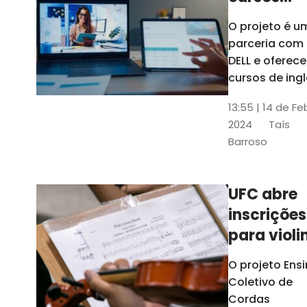
gratuitos
O projeto é u
para
parceria com
profission
DELL e oferece
da
cursos de ingl
produção de
educação
13:55 | 14 de Fe
conteúdo
2024
Taís
acessível,
Barroso
informática
prática, dentr
outras opçõe
UFC abre
inscrições
para violi
viola
O projeto Ens
erudita,
Coletivo de
violoncelo
Cordas