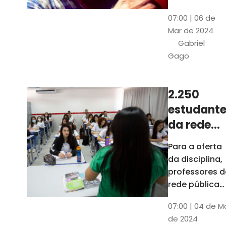
horas, na
Patativa
07:00 | 06 de
Pinacoteca
do
Mar de 2024
do Ceará,
Assaré
Gabriel
celebrará os
Gago
115 anos de
nascimento
do poeta
2.250
Patativa do
estudante
Assaré, um
dos maiores
da rede
nomes da
pública d
Para a oferta
cultura
Ceará
da disciplina,
popular
terão
professores d
cearense
disciplina
rede pública
terão
eletiva do
07:00 | 04 de M
formação co
TCE
de 2024
profissionais