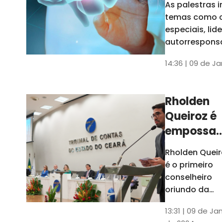
As palestras 
trabalho
temas como 
especiais, lid
autorrespons
e práticas ES
14:36 | 09 de J
ambientes
corporativos
Rholden
Queiroz é
empossa
president
Rholden Queir
do TCE
é o primeiro
Ceará
conselheiro
oriundo da
carreira do
13:31 | 09 de Ja
Ministério