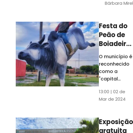
Bárbara Mire
do TCE. A
matéria
chegara a
Festa do
escolas de 52
Peão de
municípios
Boiadeiro,
em Piquet
O município é
Carneiro,
reconhecido
será em
como a
julho
"capital
cearense do
13:00 | 02 de
rodeio" e
Mar de 2024
possui a
única arena
fixa de rodeio
Exposição
do Ceará
gratuita