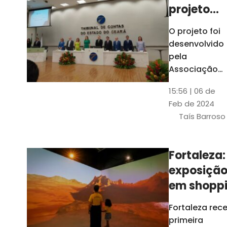
projeto
para
O projeto foi
ampliar
desenvolvido
uso de
pela
linguage
Associação
dos Membros
simples
15:56 | 06 de
dos Tribunais
Feb de 2024
de Contas do
Taís Barroso
Brasil
(Atricon) e
será
Fortaleza:
integralment
exposiçã
custeado co
recursos do
em shopp
BID, sem ônus
traz
Fortaleza rec
financeiros
projeções
primeira
para os