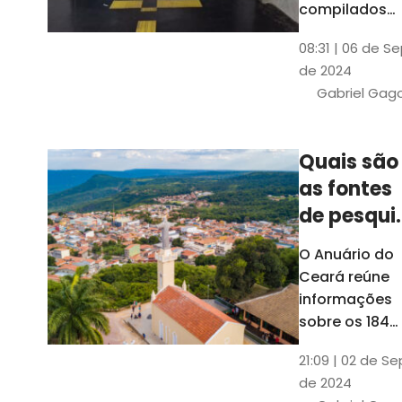
compilados
pelo Ipece, q
08:31 | 06 de S
também atua
de 2024
na elaboraçã
Gabriel Gag
do capítulo
Índice
Comparativo
Quais são
de Gestão
as fontes
Municipal
(ICGM)
de pesqui
das ficha
O Anuário do
do Guia d
Ceará reúne
Município
informações
sobre os 184
municípios
21:09 | 02 de Se
dentro do Gui
de 2024
dos Município