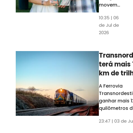
movem
os dados
10:35 | 06
em mais
de Jul de
uma
2026
edição
belíssima
do
Transnord
Anuário
terá mais 
do Ceará
km de tril
ainda est
A Ferrovia
Transnordesti
ganhar mais 1
quilômetros de
até o fim do 
23:47 | 03 de Ju