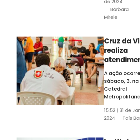
de 2024
e a Rede
Bárbara
Conheciment
Mirele
Social (RCS)
Cruz da V
realiza
atendime
médicos
A ação ocorre
gratuitos
sábado, 3, na
Fortaleza
Catedral
Metropolitana
Fortaleza,
15:52 | 31 de Ja
localizada no
2024
Taís Ba
Centro da Cap
A entrada ser
pela rua Sobr