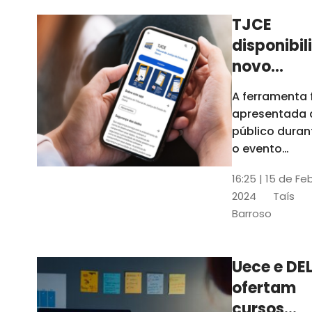
TJCE
disponibil
novo
aplicativo
A ferramenta 
com
apresentada 
funções
público duran
atualizad
o evento
“Convergênci
confira
16:25 | 15 de Fe
Transformaç
2024
Taís
Digital no TJC
Barroso
Avanços e
Perspectivas”
Uece e DEL
ofertam
cursos