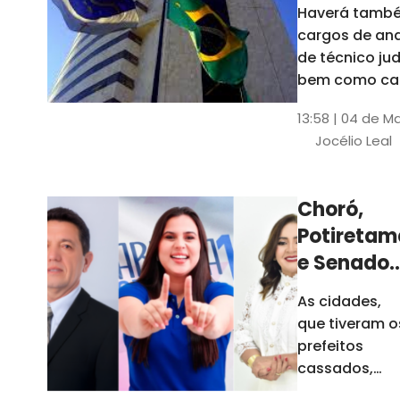
Haverá també
cargos de ana
de técnico jud
bem como ca
comissão e f
13:58 | 04 de M
comissionada
Jocélio Leal
Tribunal tem s
estados sob 
jurisdição: CE, 
Choró,
AL e SE
Potiretam
e Senador
Sá
As cidades,
elegeram
que tiveram o
novos
prefeitos
prefeitos
cassados,
escolheram
em 2026