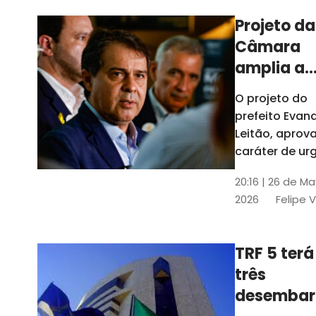
Projeto da
Câmara
amplia a
estrutura
O projeto do
administr
prefeito Evan
de Fortal
Leitão, apro
caráter de ur
foi aprovado
20:16 | 26 de M
caráter de ur
2026
Felipe 
TRF 5 terá
três
desembar