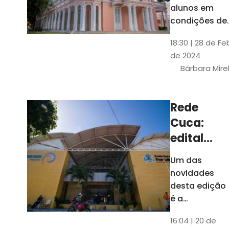
até 4 de
alunos em
março
condições de
vulnerabilida
18:30 | 28 de Fe
social. Podem
de 2024
se inscrever
Bárbara Mire
estudantes
matriculados
em cursos
Rede
presenciais d
Cuca:
graduação d
Universidade
edital
seleciona
Um das
400
novidades
jovens
desta edição
para
é a
ampliação
vagas de
16:04 | 20 de
do número de