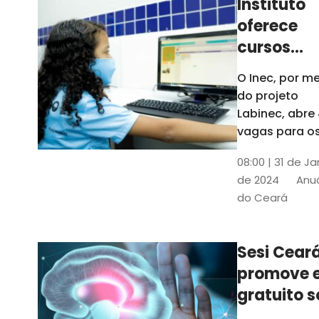
Instituto
oferece
cursos
gratuitos
O Inec, por me
para
do projeto
crianças 
Labinec, abre
jovens em
vagas para o
cursos de
Maracan
08:00 | 31 de Ja
robótica, jog
de 2024
Anuá
digitais e
do Ceará
desenvolvime
de aplicativos
Confira
Sesi Cear
promove 
gratuito s
saúde men