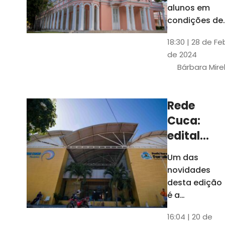
até 4 de
alunos em
março
condições de
vulnerabilida
18:30 | 28 de Fe
social. Podem
de 2024
se inscrever
Bárbara Mire
estudantes
matriculados
em cursos
Rede
presenciais d
Cuca:
graduação d
Universidade
edital
seleciona
Um das
400
novidades
jovens
desta edição
para
é a
ampliação
vagas de
16:04 | 20 de
do número de