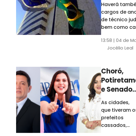
Haverá també
cargos de ana
de técnico jud
bem como ca
comissão e f
13:58 | 04 de M
comissionada
Jocélio Leal
Tribunal tem s
estados sob 
jurisdição: CE, 
Choró,
AL e SE
Potiretam
e Senador
Sá
As cidades,
elegeram
que tiveram o
novos
prefeitos
prefeitos
cassados,
escolheram
em 2026