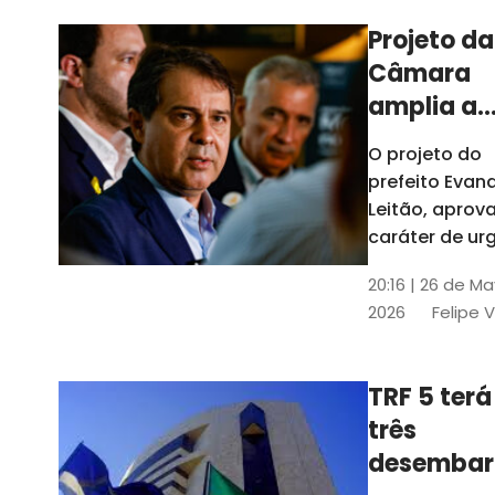
Projeto da
Câmara
amplia a
estrutura
O projeto do
administr
prefeito Evan
de Fortal
Leitão, apro
caráter de ur
foi aprovado
20:16 | 26 de M
caráter de ur
2026
Felipe 
TRF 5 terá
três
desembar