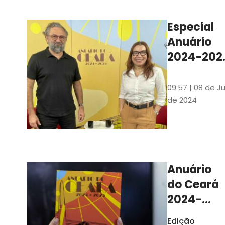
Ilustrações s
assinadas pe
Especial
artista plásti
Anuário
Carlus Camp
2024-202
assista no
YouTube 
09:57 | 08 de Ju
nas
de 2024
platafor
de
streamin
Anuário
do Ceará
2024-
2025
Edição