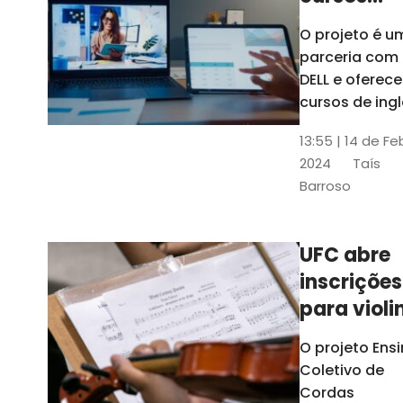
gratuitos
O projeto é u
para
parceria com
profission
DELL e oferece
da
cursos de ingl
produção de
educação
13:55 | 14 de Fe
conteúdo
2024
Taís
acessível,
Barroso
informática
prática, dentr
outras opçõe
UFC abre
inscrições
para violi
viola
O projeto Ens
erudita,
Coletivo de
violoncelo
Cordas