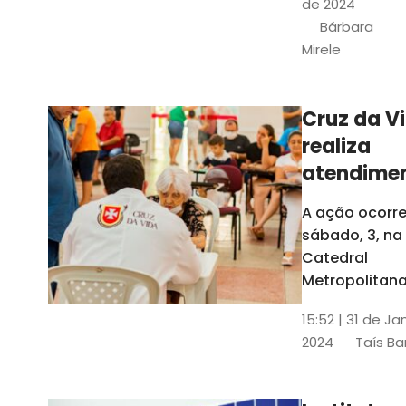
de 2024
e a Rede
Bárbara
Conheciment
Mirele
Social (RCS)
Cruz da V
realiza
atendime
médicos
A ação ocorre
gratuitos
sábado, 3, na
Fortaleza
Catedral
Metropolitana
Fortaleza,
15:52 | 31 de Ja
localizada no
2024
Taís Ba
Centro da Cap
A entrada ser
pela rua Sobr