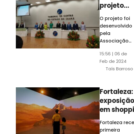
projeto
para
O projeto foi
ampliar
desenvolvido
uso de
pela
linguage
Associação
dos Membros
simples
15:56 | 06 de
dos Tribunais
Feb de 2024
de Contas do
Taís Barroso
Brasil
(Atricon) e
será
Fortaleza:
integralment
exposiçã
custeado co
recursos do
em shopp
BID, sem ônus
traz
Fortaleza rec
financeiros
projeções
primeira
para os