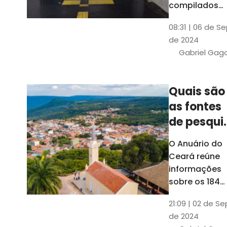
compilados
pelo Ipece, q
08:31 | 06 de S
também atua
de 2024
na elaboraçã
Gabriel Gag
do capítulo
Índice
Comparativo
Quais são
de Gestão
as fontes
Municipal
(ICGM)
de pesqui
das ficha
O Anuário do
do Guia d
Ceará reúne
Município
informações
sobre os 184
municípios
21:09 | 02 de Se
dentro do Gui
de 2024
dos Município