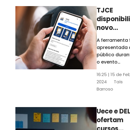
TJCE
disponibil
novo
aplicativo
A ferramenta 
com
apresentada 
funções
público duran
atualizad
o evento
“Convergênci
confira
16:25 | 15 de Fe
Transformaç
2024
Taís
Digital no TJC
Barroso
Avanços e
Perspectivas”
Uece e DEL
ofertam
cursos