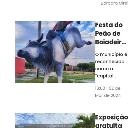
Bárbara Mire
do TCE. A
matéria
chegara a
Festa do
escolas de 52
Peão de
municípios
Boiadeiro,
em Piquet
O município é
Carneiro,
reconhecido
será em
como a
julho
"capital
cearense do
13:00 | 02 de
rodeio" e
Mar de 2024
possui a
única arena
fixa de rodeio
Exposição
do Ceará
gratuita