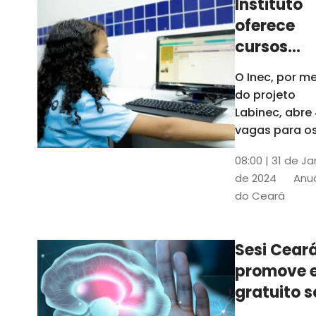
Instituto
oferece
cursos
gratuitos
O Inec, por me
para
do projeto
crianças 
Labinec, abre
jovens em
vagas para o
cursos de
Maracan
08:00 | 31 de Ja
robótica, jog
de 2024
Anuá
digitais e
do Ceará
desenvolvime
de aplicativos
Confira
Sesi Cear
promove 
gratuito s
saúde men