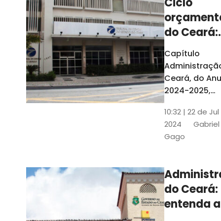
Ciclo
orçament
do Ceará:
entenda a
Capítulo
elaboraç
Administraçã
do conte
Ceará, do Anu
2024-2025,
detalha as et
10:32 | 22 de Jul
do Ciclo
2024
Gabriel
Orçamentário
Gago
Conteúdo é
elaborado c
Seplag e TCE
Administ
do Ceará:
entenda a
diferença