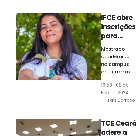
Ceará
IFCE abre
inscrições
para
mestrado
Mestrado
em
acadêmico
Juazeiro
no campus
do Norte;
de Juazeiro
do Norte tem
confira
19:58 | 08 de
18 vagas para
Feb de 2024
pessoas com
Taís Barroso
graduação
completa em
qualquer
TCE Cear
área
adere a