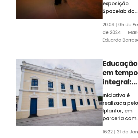
com
exposição
Tribunais de
definição
Spacelab do
Contas
Brasil, laborat
10k
20:03 | 05 de F
itinerante co
de 2024
Mari
projeções
Eduarda Barros
cinematográf
Educação
em tempo
integral:
Fortaleza
Iniciativa é
recebe
realizada pel
proposta
Iplanfor, em
de
parceria com
o coletivo
cidadãos
16:22 | 31 de Jan
Delibera Brasil