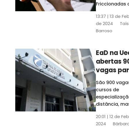
contrabai
Friccionadas 
UFC oferece
13:37 | 13 de Fe
cursos gratui
de 2024
Taís
para alunos
Barroso
acima de 7
anos; confira
informações
EaD na Ue
abertas 9
vagas pa
cursos de
São 900 vaga
especiali
cursos de
a distânci
especializaçã
distância, ma
vinculados a 
20:01 | 12 de Fe
presenciais
2024
Bárbara
espalhados p