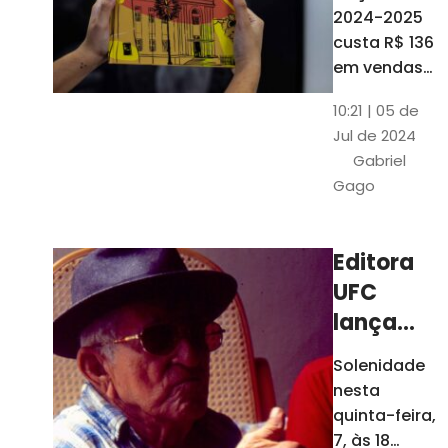
está à
2024-2025
venda
custa R$ 136
nas
em vendas
avulsas. Os
bancas e
10:21 | 05 de
assinantes
livrarias
Jul de 2024
do O POVO
de
Gabriel
podem
Fortaleza
Gago
comprar o
livro por R$
99
Editora
UFC
lança
nova
Solenidade
edição de
nesta
"Cordéis",
quinta-feira,
de
7, às 18