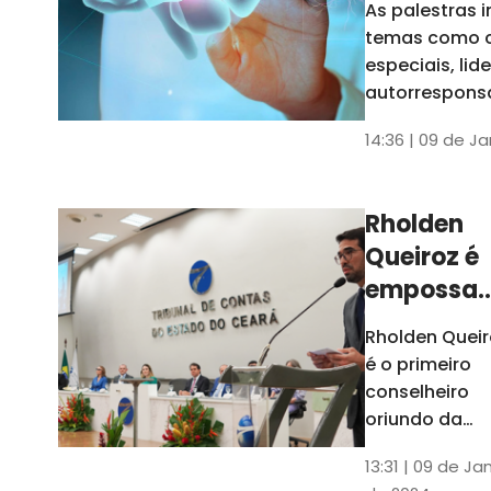
As palestras 
trabalho
temas como 
especiais, lid
autorrespons
e práticas ES
14:36 | 09 de J
ambientes
corporativos
Rholden
Queiroz é
empossa
president
Rholden Queir
do TCE
é o primeiro
Ceará
conselheiro
oriundo da
carreira do
13:31 | 09 de Ja
Ministério