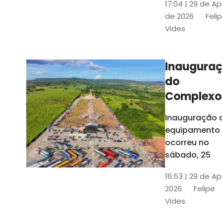
17:04 | 29 de Ap
novos gestor
de 2026
Feli
que irão
Vides
governar os
três municípi
até 31 de
Inaugura
dezembro de
do
2028
Complexo
Menina
Inauguração 
Benigna
equipamento
atraiu ce
ocorreu no
30 mil
sábado, 25
visitantes
16:53 | 29 de Ap
2026
Felipe
Vides