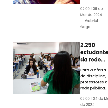
horas, na
Patativa
07:00 | 06 de
Pinacoteca
do
Mar de 2024
do Ceará,
Assaré
Gabriel
celebrará os
Gago
115 anos de
nascimento
do poeta
2.250
Patativa do
estudante
Assaré, um
dos maiores
da rede
nomes da
pública d
Para a oferta
cultura
Ceará
da disciplina,
popular
terão
professores d
cearense
disciplina
rede pública
terão
eletiva do
07:00 | 04 de M
formação co
TCE
de 2024
profissionais