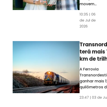
movem
os dados
10:35 | 06
em mais
de Jul de
uma
2026
edição
belíssima
do
Transnord
Anuário
terá mais 
do Ceará
km de tril
ainda est
A Ferrovia
Transnordesti
ganhar mais 1
quilômetros de
até o fim do 
23:47 | 03 de Ju