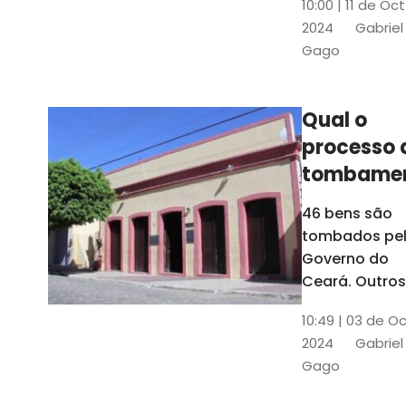
10:00 | 11 de Oc
de
2024
Gabriel
responsabili
Gago
do Instituto d
Patrimônio
Histórico e
Qual o
Artístico Naci
processo 
(Iphan)
tombame
de bens p
46 bens são
Governo 
tombados pe
Estado?
Governo do
Ceará. Outros
dois estão e
10:49 | 03 de O
processo de
2024
Gabriel
tombamento,
Gago
no Crato e ou
em Senador