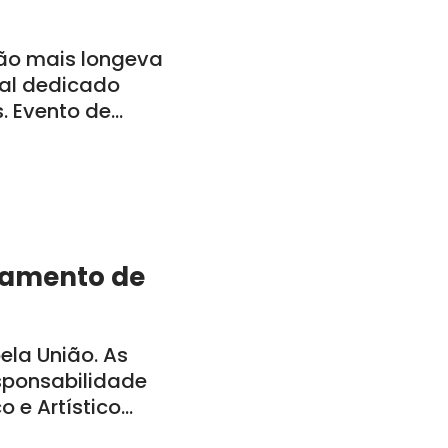
ão mais longeva
al dedicado
s. Evento de
a-feira, dia 29,
bamento de
la União. As
sponsabilidade
o e Artístico