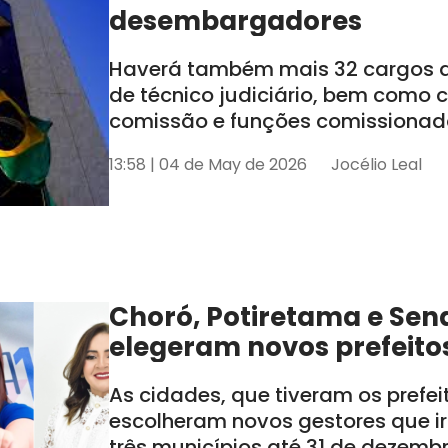
desembargadores
Haverá também mais 32 cargos de
de técnico judiciário, bem como
comissão e funções comissionada
tem seis estados sob sua jurisdiçã
13:58 | 04 de May de 2026
Jocélio Leal
AL e SE
Choró, Potiretama e Sen
elegeram novos prefeito
As cidades, que tiveram os prefe
escolheram novos gestores que i
três municípios até 31 de dezemb