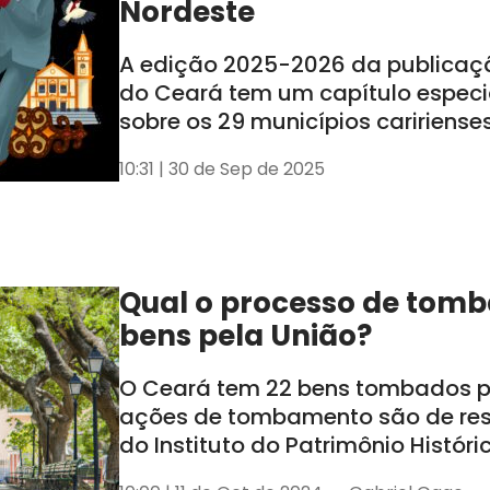
Nordeste
A edição 2025-2026 da publicaç
do Ceará tem um capítulo especi
sobre os 29 municípios caririense
lançamento ocorreu nessa segund
10:31 | 30 de Sep de 2025
em Juazeiro do Norte
Qual o processo de tom
bens pela União?
O Ceará tem 22 bens tombados pe
ações de tombamento são de re
do Instituto do Patrimônio Históric
Nacional (Iphan)