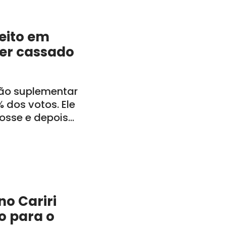
feito em
ser cassado
ção suplementar
 dos votos. Ele
posse e depois
inistração
o Cariri
o para o