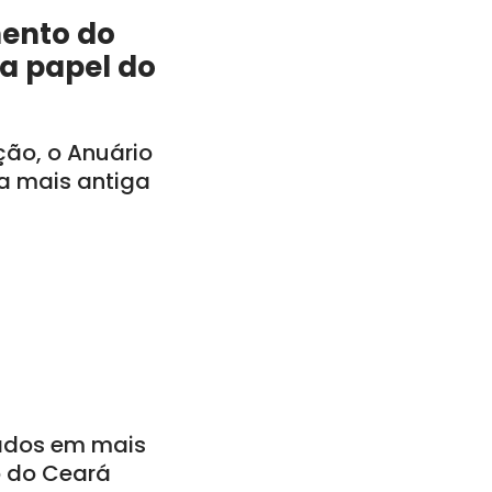
mento do
a papel do
ção, o Anuário
a mais antiga
ados em mais
o do Ceará