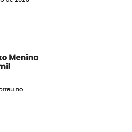
xo Menina
mil
rreu no