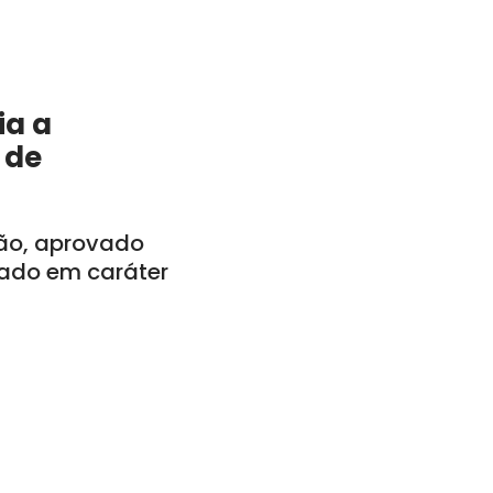
ia a
 de
tão, aprovado
vado em caráter