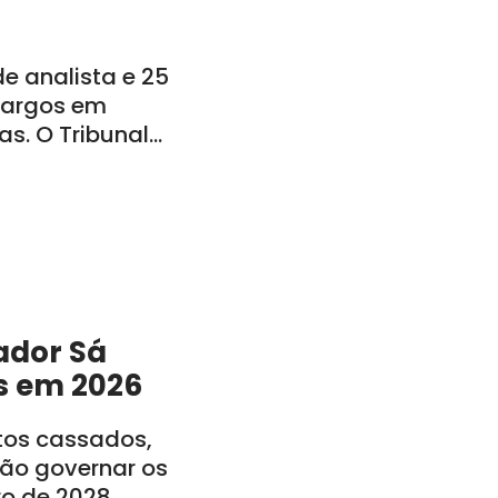
 analista e 25
 cargos em
s. O Tribunal
o: CE, PE, PB, RN,
ador Sá
s em 2026
itos cassados,
rão governar os
ro de 2028