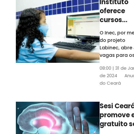
Instituto
oferece
cursos
gratuitos
O Inec, por me
para
do projeto
crianças 
Labinec, abre
jovens em
vagas para o
cursos de
Maracan
08:00 | 31 de Ja
robótica, jog
de 2024
Anuá
digitais e
do Ceará
desenvolvime
de aplicativos
Confira
Sesi Cear
promove 
gratuito s
saúde men