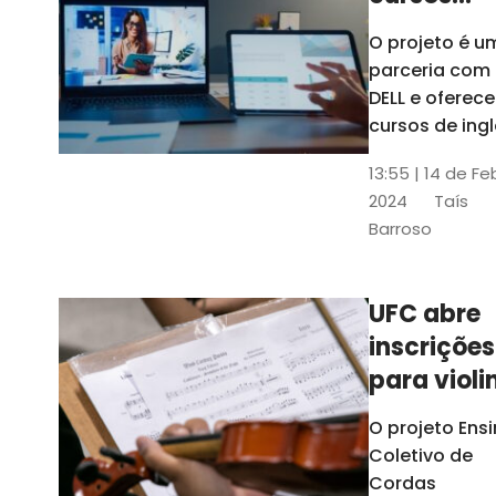
gratuitos
O projeto é u
para
parceria com
profission
DELL e oferece
da
cursos de ingl
produção de
educação
13:55 | 14 de Fe
conteúdo
2024
Taís
acessível,
Barroso
informática
prática, dentr
outras opçõe
UFC abre
inscrições
para violi
viola
O projeto Ens
erudita,
Coletivo de
violoncelo
Cordas