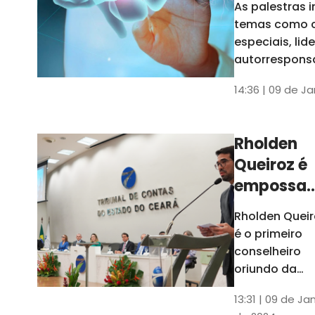
As palestras 
trabalho
temas como 
especiais, lid
autorrespons
e práticas ES
14:36 | 09 de J
ambientes
corporativos
Rholden
Queiroz é
empossa
president
Rholden Queir
do TCE
é o primeiro
Ceará
conselheiro
oriundo da
carreira do
13:31 | 09 de Ja
Ministério