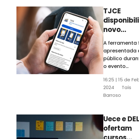
TJCE
disponibil
novo
aplicativo
A ferramenta 
com
apresentada 
funções
público duran
atualizad
o evento
“Convergênci
confira
16:25 | 15 de Fe
Transformaç
2024
Taís
Digital no TJC
Barroso
Avanços e
Perspectivas”
Uece e DEL
ofertam
cursos