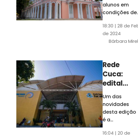
até 4 de
alunos em
março
condições de
vulnerabilida
18:30 | 28 de Fe
social. Podem
de 2024
se inscrever
Bárbara Mire
estudantes
matriculados
em cursos
Rede
presenciais d
Cuca:
graduação d
Universidade
edital
seleciona
Um das
400
novidades
jovens
desta edição
para
é a
ampliação
vagas de
16:04 | 20 de
do número de