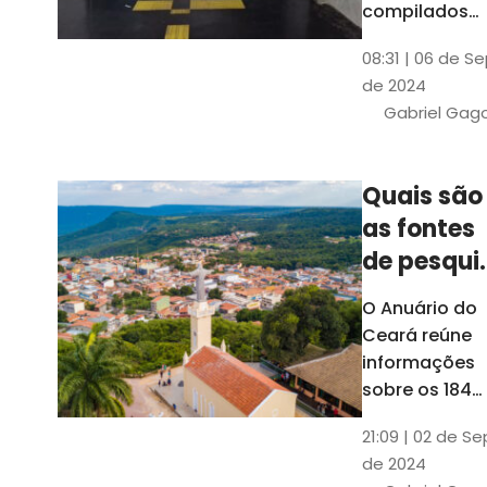
compilados
pelo Ipece, q
08:31 | 06 de S
também atua
de 2024
na elaboraçã
Gabriel Gag
do capítulo
Índice
Comparativo
Quais são
de Gestão
as fontes
Municipal
(ICGM)
de pesqui
das ficha
O Anuário do
do Guia d
Ceará reúne
Município
informações
sobre os 184
municípios
21:09 | 02 de Se
dentro do Gui
de 2024
dos Município