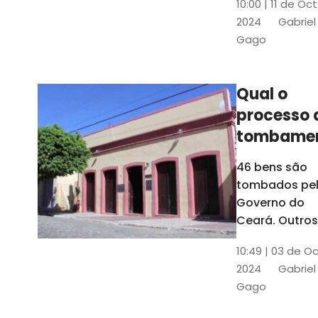
10:00 | 11 de Oc
de
2024
Gabriel
responsabili
Gago
do Instituto d
Patrimônio
Histórico e
Qual o
Artístico Naci
processo 
(Iphan)
tombame
de bens p
46 bens são
Governo 
tombados pe
Estado?
Governo do
Ceará. Outros
dois estão e
10:49 | 03 de O
processo de
2024
Gabriel
tombamento,
Gago
no Crato e ou
em Senador