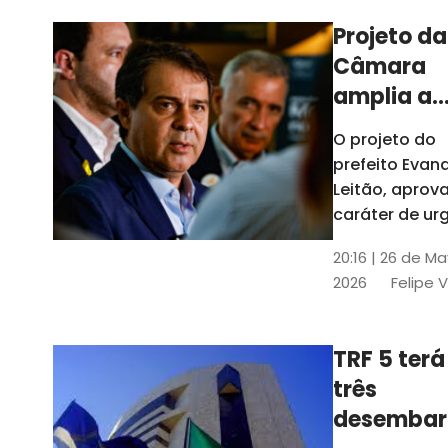
Projeto da
Câmara
amplia a
estrutura
O projeto do
administr
prefeito Evan
de Fortal
Leitão, apro
caráter de ur
foi aprovado
20:16 | 26 de M
caráter de ur
2026
Felipe 
TRF 5 terá
três
desembar