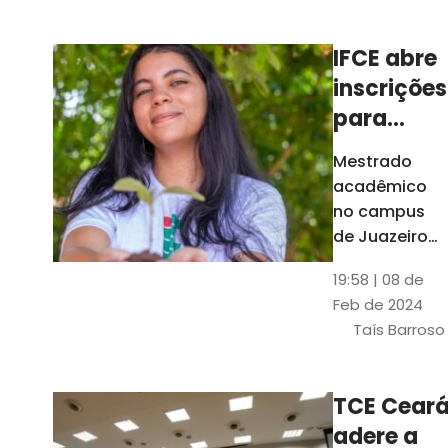
Ceará
IFCE abre
inscrições
para
mestrado
Mestrado
em
acadêmico
Juazeiro
no campus
do Norte;
de Juazeiro
do Norte tem
confira
19:58 | 08 de
18 vagas para
Feb de 2024
pessoas com
Taís Barroso
graduação
completa em
qualquer
TCE Cear
área
adere a