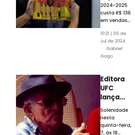
está à
2024-2025
venda
custa R$ 136
nas
em vendas
avulsas. Os
bancas e
10:21 | 05 de
assinantes
livrarias
Jul de 2024
do O POVO
de
Gabriel
podem
Fortaleza
Gago
comprar o
livro por R$
99
Editora
UFC
lança
nova
Solenidade
edição de
nesta
"Cordéis",
quinta-feira,
de
7, às 18