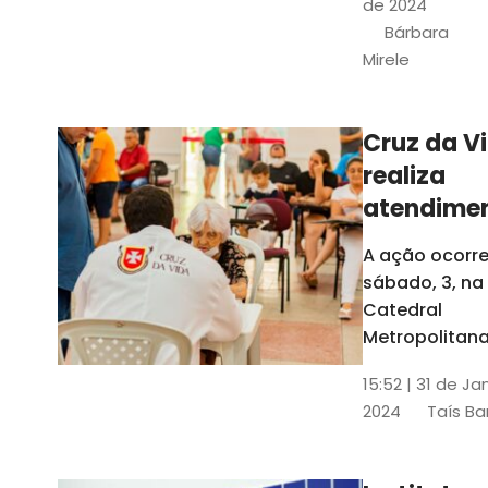
de 2024
e a Rede
Bárbara
Conheciment
Mirele
Social (RCS)
Cruz da V
realiza
atendime
médicos
A ação ocorre
gratuitos
sábado, 3, na
Fortaleza
Catedral
Metropolitana
Fortaleza,
15:52 | 31 de Ja
localizada no
2024
Taís Ba
Centro da Cap
A entrada ser
pela rua Sobr