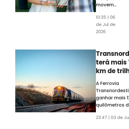
movem
os dados
10:35 | 06
em mais
de Jul de
uma
2026
edição
belíssima
do
Transnord
Anuário
terá mais 
do Ceará
km de tril
ainda est
A Ferrovia
Transnordesti
ganhar mais 1
quilômetros de
até o fim do 
23:47 | 03 de Ju