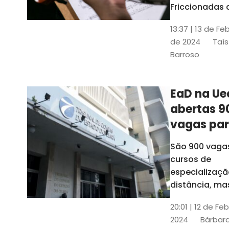
contrabai
Friccionadas 
UFC oferece
13:37 | 13 de Fe
cursos gratui
de 2024
Taís
para alunos
Barroso
acima de 7
anos; confira
informações
EaD na Ue
abertas 9
vagas pa
cursos de
São 900 vaga
especiali
cursos de
a distânci
especializaçã
distância, ma
vinculados a 
20:01 | 12 de Fe
presenciais
2024
Bárbara
espalhados p