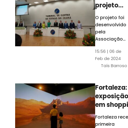
projeto
para
O projeto foi
ampliar
desenvolvido
uso de
pela
linguage
Associação
dos Membros
simples
15:56 | 06 de
dos Tribunais
Feb de 2024
de Contas do
Taís Barroso
Brasil
(Atricon) e
será
Fortaleza:
integralment
exposiçã
custeado co
recursos do
em shopp
BID, sem ônus
traz
Fortaleza rec
financeiros
projeções
primeira
para os