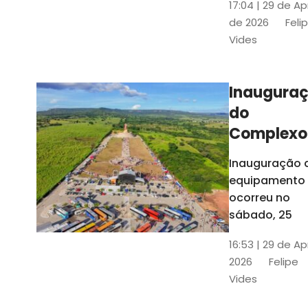
17:04 | 29 de Ap
novos gestor
de 2026
Feli
que irão
Vides
governar os
três municípi
até 31 de
Inaugura
dezembro de
do
2028
Complexo
Menina
Inauguração 
Benigna
equipamento
atraiu ce
ocorreu no
30 mil
sábado, 25
visitantes
16:53 | 29 de Ap
2026
Felipe
Vides