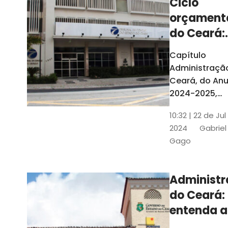
Ciclo
orçament
do Ceará:
entenda a
Capítulo
elaboraç
Administraçã
do conte
Ceará, do Anu
2024-2025,
detalha as et
10:32 | 22 de Jul
do Ciclo
2024
Gabriel
Orçamentário
Gago
Conteúdo é
elaborado c
Seplag e TCE
Administ
do Ceará:
entenda a
diferença