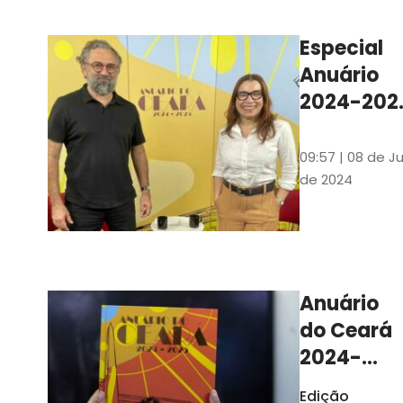
Ilustrações s
assinadas pe
Especial
artista plásti
Anuário
Carlus Camp
2024-202
assista no
YouTube 
09:57 | 08 de Ju
nas
de 2024
platafor
de
streamin
Anuário
do Ceará
2024-
2025
Edição