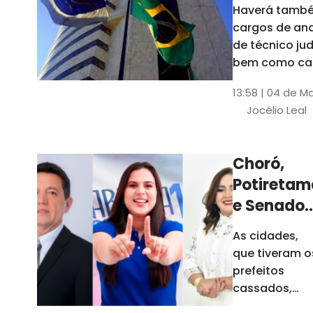
Haverá també
cargos de ana
de técnico jud
bem como ca
comissão e f
13:58 | 04 de M
comissionada
Jocélio Leal
Tribunal tem s
estados sob 
jurisdição: CE, 
Choró,
AL e SE
Potiretam
e Senador
Sá
As cidades,
elegeram
que tiveram o
novos
prefeitos
prefeitos
cassados,
escolheram
em 2026