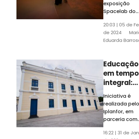
com
exposição
Tribunais de
definição
Spacelab do
Contas
Brasil, laborat
10k
20:03 | 05 de F
itinerante co
de 2024
Mari
projeções
Eduarda Barros
cinematográf
Educação
em tempo
integral:
Fortaleza
Iniciativa é
recebe
realizada pel
proposta
Iplanfor, em
de
parceria com
o coletivo
cidadãos
16:22 | 31 de Jan
Delibera Brasil