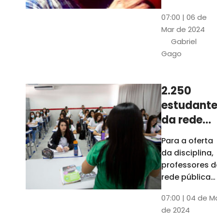
horas, na
Patativa
07:00 | 06 de
Pinacoteca
do
Mar de 2024
do Ceará,
Assaré
Gabriel
celebrará os
Gago
115 anos de
nascimento
do poeta
2.250
Patativa do
estudante
Assaré, um
dos maiores
da rede
nomes da
pública d
Para a oferta
cultura
Ceará
da disciplina,
popular
terão
professores d
cearense
disciplina
rede pública
terão
eletiva do
07:00 | 04 de M
formação co
TCE
de 2024
profissionais