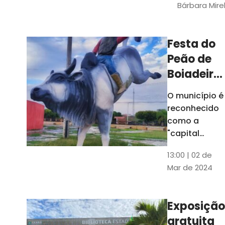
Bárbara Mire
do TCE. A
matéria
chegara a
Festa do
escolas de 52
Peão de
municípios
Boiadeiro,
em Piquet
O município é
Carneiro,
reconhecido
será em
como a
julho
"capital
cearense do
13:00 | 02 de
rodeio" e
Mar de 2024
possui a
única arena
fixa de rodeio
Exposição
do Ceará
gratuita