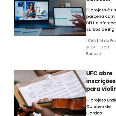
gratuitos
O projeto é u
para
parceria com
profission
DELL e oferece
da
cursos de ingl
produção de
educação
13:55 | 14 de Fe
conteúdo
2024
Taís
acessível,
Barroso
informática
prática, dentr
outras opçõe
UFC abre
inscrições
para violi
viola
O projeto Ens
erudita,
Coletivo de
violoncelo
Cordas