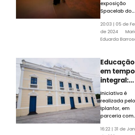
com
exposição
Tribunais de
definição
Spacelab do
Contas
Brasil, laborat
10k
20:03 | 05 de F
itinerante co
de 2024
Mari
projeções
Eduarda Barros
cinematográf
Educação
em tempo
integral:
Fortaleza
Iniciativa é
recebe
realizada pel
proposta
Iplanfor, em
de
parceria com
o coletivo
cidadãos
16:22 | 31 de Jan
Delibera Brasil