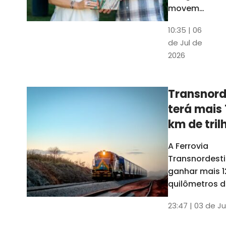
movem
os dados
10:35 | 06
em mais
de Jul de
uma
2026
edição
belíssima
do
Transnord
Anuário
terá mais 
do Ceará
km de tril
ainda est
A Ferrovia
Transnordesti
ganhar mais 1
quilômetros de
até o fim do 
23:47 | 03 de Ju