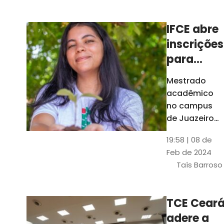
Ceará
IFCE abre
inscrições
para
mestrado
Mestrado
em
acadêmico
Juazeiro
no campus
do Norte;
de Juazeiro
do Norte tem
confira
19:58 | 08 de
18 vagas para
Feb de 2024
pessoas com
Taís Barroso
graduação
completa em
qualquer
TCE Cear
área
adere a