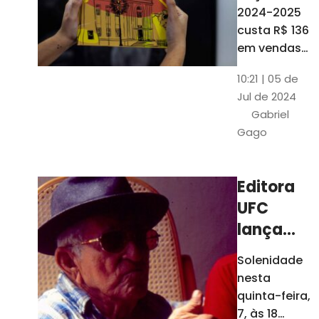
está à
2024-2025
venda
custa R$ 136
nas
em vendas
avulsas. Os
bancas e
10:21 | 05 de
assinantes
livrarias
Jul de 2024
do O POVO
de
Gabriel
podem
Fortaleza
Gago
comprar o
livro por R$
99
Editora
UFC
lança
nova
Solenidade
edição de
nesta
"Cordéis",
quinta-feira,
de
7, às 18