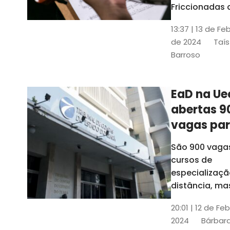
contrabai
Friccionadas 
UFC oferece
13:37 | 13 de Fe
cursos gratui
de 2024
Taís
para alunos
Barroso
acima de 7
anos; confira
informações
EaD na Ue
abertas 9
vagas pa
cursos de
São 900 vaga
especiali
cursos de
a distânci
especializaçã
distância, ma
vinculados a 
20:01 | 12 de Fe
presenciais
2024
Bárbara
espalhados p