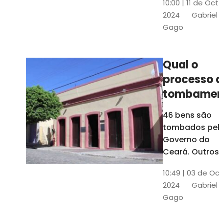
10:00 | 11 de Oc
de
2024
Gabriel
responsabili
Gago
do Instituto d
Patrimônio
Histórico e
Qual o
Artístico Naci
processo 
(Iphan)
tombame
de bens p
46 bens são
Governo 
tombados pe
Estado?
Governo do
Ceará. Outros
dois estão e
10:49 | 03 de O
processo de
2024
Gabriel
tombamento,
Gago
no Crato e ou
em Senador