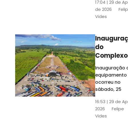
17:04 | 29 de Ap
novos gestor
de 2026
Feli
que irão
Vides
governar os
três municípi
até 31 de
Inaugura
dezembro de
do
2028
Complexo
Menina
Inauguração 
Benigna
equipamento
atraiu ce
ocorreu no
30 mil
sábado, 25
visitantes
16:53 | 29 de Ap
2026
Felipe
Vides