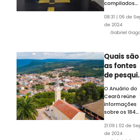
compilados
pelo Ipece, q
08:31 | 06 de S
também atua
de 2024
na elaboraçã
Gabriel Gag
do capítulo
Índice
Comparativo
Quais são
de Gestão
as fontes
Municipal
(ICGM)
de pesqui
das ficha
O Anuário do
do Guia d
Ceará reúne
Município
informações
sobre os 184
municípios
21:09 | 02 de Se
dentro do Gui
de 2024
dos Município