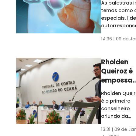
As palestras 
trabalho
temas como 
especiais, lid
autorrespons
e práticas ES
14:36 | 09 de J
ambientes
corporativos
Rholden
Queiroz é
empossa
president
Rholden Queir
do TCE
é o primeiro
Ceará
conselheiro
oriundo da
carreira do
13:31 | 09 de Ja
Ministério