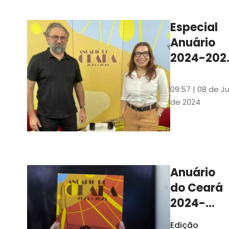
Ilustrações s
assinadas pe
Especial
artista plásti
Anuário
Carlus Camp
2024-202
assista no
YouTube 
09:57 | 08 de Ju
nas
de 2024
platafor
de
streamin
Anuário
do Ceará
2024-
2025
Edição