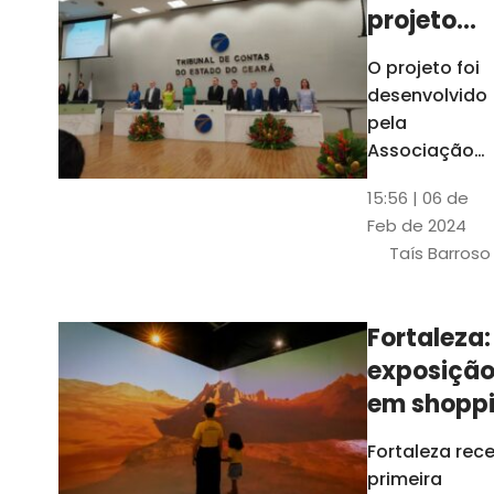
projeto
para
O projeto foi
ampliar
desenvolvido
uso de
pela
linguage
Associação
dos Membros
simples
15:56 | 06 de
dos Tribunais
Feb de 2024
de Contas do
Taís Barroso
Brasil
(Atricon) e
será
Fortaleza:
integralment
exposiçã
custeado co
recursos do
em shopp
BID, sem ônus
traz
Fortaleza rec
financeiros
projeções
primeira
para os