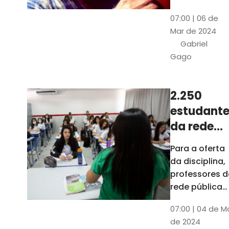
horas, na
Patativa
07:00 | 06 de
Pinacoteca
do
Mar de 2024
do Ceará,
Assaré
Gabriel
celebrará os
Gago
115 anos de
nascimento
do poeta
2.250
Patativa do
estudante
Assaré, um
dos maiores
da rede
nomes da
pública d
Para a oferta
cultura
Ceará
da disciplina,
popular
terão
professores d
cearense
disciplina
rede pública
terão
eletiva do
07:00 | 04 de M
formação co
TCE
de 2024
profissionais