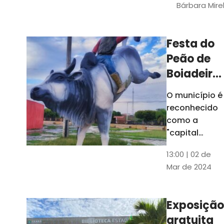
Bárbara Mire
do TCE. A
matéria
chegara a
Festa do
escolas de 52
Peão de
municípios
Boiadeiro,
em Piquet
O município é
Carneiro,
reconhecido
será em
como a
julho
"capital
cearense do
13:00 | 02 de
rodeio" e
Mar de 2024
possui a
única arena
fixa de rodeio
Exposição
do Ceará
gratuita