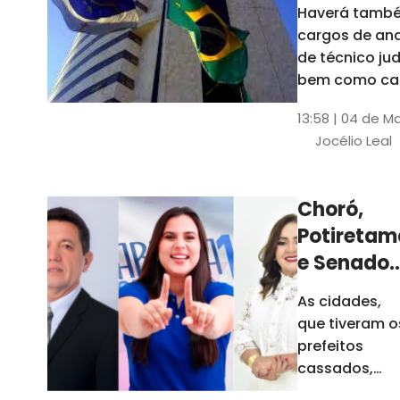
Haverá també
cargos de ana
de técnico jud
bem como ca
comissão e f
13:58 | 04 de M
comissionada
Jocélio Leal
Tribunal tem s
estados sob 
jurisdição: CE, 
Choró,
AL e SE
Potiretam
e Senador
Sá
As cidades,
elegeram
que tiveram o
novos
prefeitos
prefeitos
cassados,
escolheram
em 2026