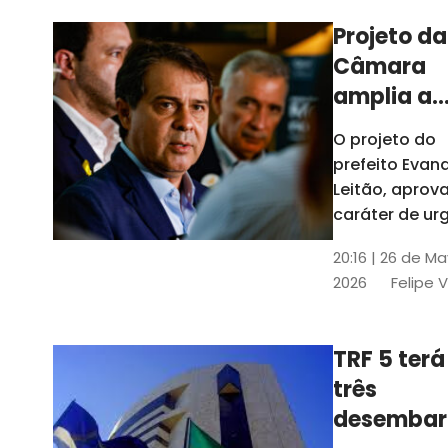
Projeto da
Câmara
amplia a
estrutura
O projeto do
administr
prefeito Evan
de Fortal
Leitão, apro
caráter de ur
foi aprovado
20:16 | 26 de M
caráter de ur
2026
Felipe 
TRF 5 terá
três
desembar