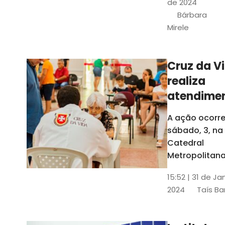
de 2024
e a Rede
Bárbara
Conheciment
Mirele
Social (RCS)
Cruz da V
realiza
atendime
médicos
A ação ocorre
gratuitos
sábado, 3, na
Fortaleza
Catedral
Metropolitana
Fortaleza,
15:52 | 31 de Ja
localizada no
2024
Taís Ba
Centro da Cap
A entrada ser
pela rua Sobr