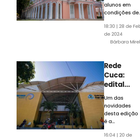
até 4 de
alunos em
março
condições de
vulnerabilida
18:30 | 28 de Fe
social. Podem
de 2024
se inscrever
Bárbara Mire
estudantes
matriculados
em cursos
Rede
presenciais d
Cuca:
graduação d
Universidade
edital
seleciona
Um das
400
novidades
jovens
desta edição
para
é a
ampliação
vagas de
16:04 | 20 de
do número de