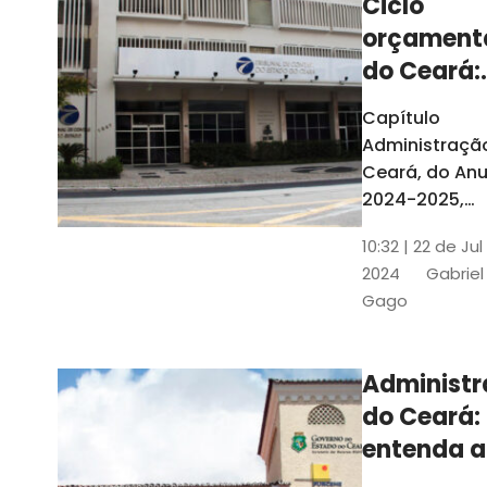
Ciclo
orçament
do Ceará:
entenda a
Capítulo
elaboraç
Administraçã
do conte
Ceará, do Anu
2024-2025,
detalha as et
10:32 | 22 de Jul
do Ciclo
2024
Gabriel
Orçamentário
Gago
Conteúdo é
elaborado c
Seplag e TCE
Administ
do Ceará:
entenda a
diferença