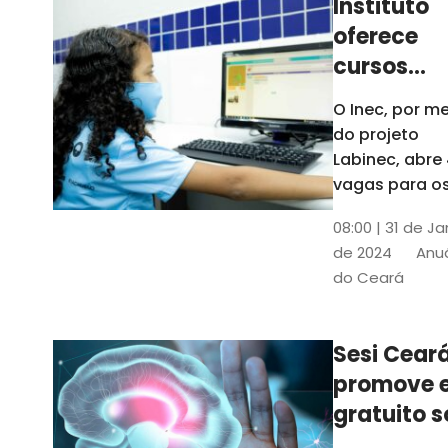
Instituto
oferece
cursos
gratuitos
O Inec, por me
para
do projeto
crianças 
Labinec, abre
jovens em
vagas para o
cursos de
Maracan
08:00 | 31 de Ja
robótica, jog
de 2024
Anuá
digitais e
do Ceará
desenvolvime
de aplicativos
Confira
Sesi Cear
promove 
gratuito s
saúde men