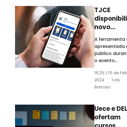
TJCE
disponibil
novo
aplicativo
A ferramenta 
com
apresentada 
funções
público duran
atualizad
o evento
“Convergênci
confira
16:25 | 15 de Fe
Transformaç
2024
Taís
Digital no TJC
Barroso
Avanços e
Perspectivas”
Uece e DEL
ofertam
cursos