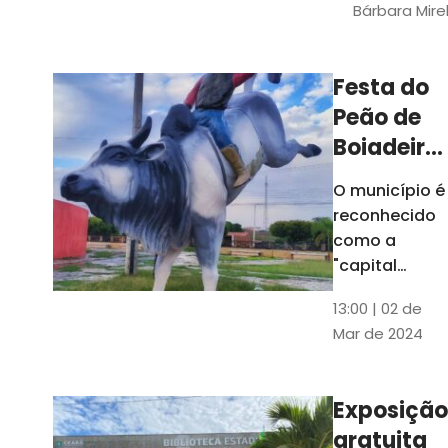
Bárbara Mire
do TCE. A
matéria
chegara a
Festa do
escolas de 52
Peão de
municípios
Boiadeiro,
em Piquet
O município é
Carneiro,
reconhecido
será em
como a
julho
"capital
cearense do
13:00 | 02 de
rodeio" e
Mar de 2024
possui a
única arena
fixa de rodeio
Exposição
do Ceará
gratuita