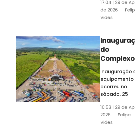
17:04 | 29 de Ap
novos gestor
de 2026
Feli
que irão
Vides
governar os
três municípi
até 31 de
Inaugura
dezembro de
do
2028
Complexo
Menina
Inauguração 
Benigna
equipamento
atraiu ce
ocorreu no
30 mil
sábado, 25
visitantes
16:53 | 29 de Ap
2026
Felipe
Vides