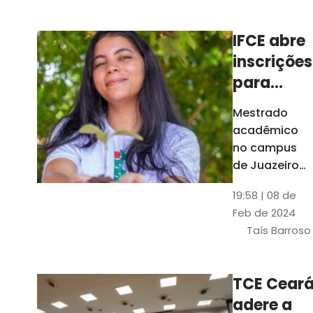
Ceará
IFCE abre
inscrições
para
mestrado
Mestrado
em
acadêmico
Juazeiro
no campus
do Norte;
de Juazeiro
do Norte tem
confira
19:58 | 08 de
18 vagas para
Feb de 2024
pessoas com
Taís Barroso
graduação
completa em
qualquer
TCE Cear
área
adere a