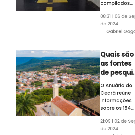
compilados
pelo Ipece, q
08:31 | 06 de S
também atua
de 2024
na elaboraçã
Gabriel Gag
do capítulo
Índice
Comparativo
Quais são
de Gestão
as fontes
Municipal
(ICGM)
de pesqui
das ficha
O Anuário do
do Guia d
Ceará reúne
Município
informações
sobre os 184
municípios
21:09 | 02 de Se
dentro do Gui
de 2024
dos Município