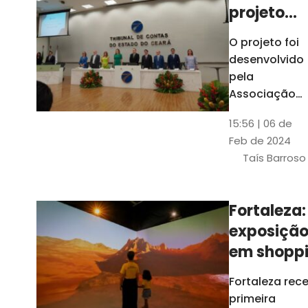
projeto
para
O projeto foi
ampliar
desenvolvido
uso de
pela
linguage
Associação
dos Membros
simples
15:56 | 06 de
dos Tribunais
Feb de 2024
de Contas do
Taís Barroso
Brasil
(Atricon) e
será
Fortaleza:
integralment
exposiçã
custeado co
recursos do
em shopp
BID, sem ônus
traz
Fortaleza rec
financeiros
projeções
primeira
para os