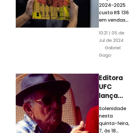
está à
2024-2025
venda
custa R$ 136
nas
em vendas
avulsas. Os
bancas e
10:21 | 05 de
assinantes
livrarias
Jul de 2024
do O POVO
de
Gabriel
podem
Fortaleza
Gago
comprar o
livro por R$
99
Editora
UFC
lança
nova
Solenidade
edição de
nesta
"Cordéis",
quinta-feira,
de
7, às 18