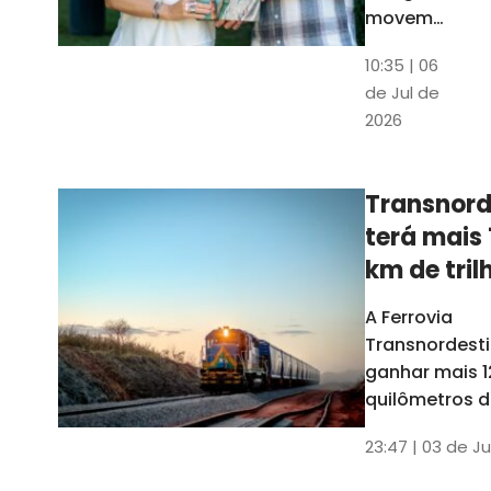
movem
os dados
10:35 | 06
em mais
de Jul de
uma
2026
edição
belíssima
do
Transnord
Anuário
terá mais 
do Ceará
km de tril
ainda est
A Ferrovia
Transnordesti
ganhar mais 1
quilômetros de
até o fim do 
23:47 | 03 de Ju