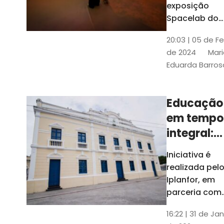
com
exposição
Tribunais de
definição
Spacelab do
Contas
Brasil, laborat
10k
20:03 | 05 de F
itinerante co
de 2024
Mari
projeções
Eduarda Barros
cinematográf
Educação
em tempo
integral:
Fortaleza
Iniciativa é
recebe
realizada pel
proposta
Iplanfor, em
de
parceria com
o coletivo
cidadãos
16:22 | 31 de Jan
Delibera Brasil