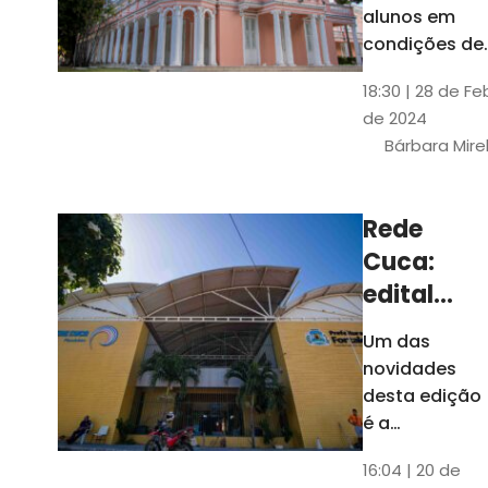
até 4 de
alunos em
março
condições de
vulnerabilida
18:30 | 28 de Fe
social. Podem
de 2024
se inscrever
Bárbara Mire
estudantes
matriculados
em cursos
Rede
presenciais d
Cuca:
graduação d
Universidade
edital
seleciona
Um das
400
novidades
jovens
desta edição
para
é a
ampliação
vagas de
16:04 | 20 de
do número de