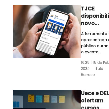
TJCE
disponibil
novo
aplicativo
A ferramenta 
com
apresentada 
funções
público duran
atualizad
o evento
“Convergênci
confira
16:25 | 15 de Fe
Transformaç
2024
Taís
Digital no TJC
Barroso
Avanços e
Perspectivas”
Uece e DEL
ofertam
cursos