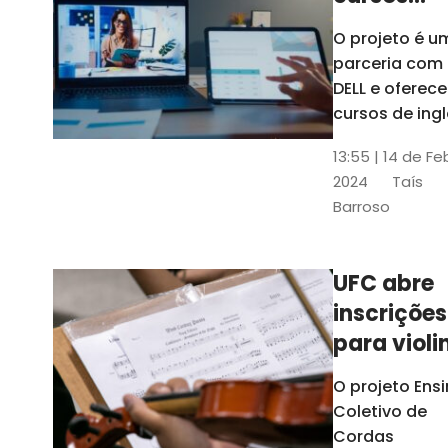
gratuitos
O projeto é u
para
parceria com
profission
DELL e oferece
da
cursos de ingl
produção de
educação
13:55 | 14 de Fe
conteúdo
2024
Taís
acessível,
Barroso
informática
prática, dentr
outras opçõe
UFC abre
inscrições
para violi
viola
O projeto Ens
erudita,
Coletivo de
violoncelo
Cordas