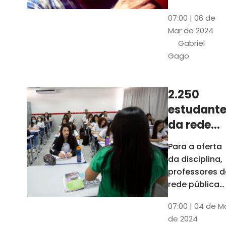
horas, na
Patativa
07:00 | 06 de
Pinacoteca
do
Mar de 2024
do Ceará,
Assaré
Gabriel
celebrará os
Gago
115 anos de
nascimento
do poeta
2.250
Patativa do
estudante
Assaré, um
dos maiores
da rede
nomes da
pública d
Para a oferta
cultura
Ceará
da disciplina,
popular
terão
professores d
cearense
disciplina
rede pública
terão
eletiva do
07:00 | 04 de M
formação co
TCE
de 2024
profissionais