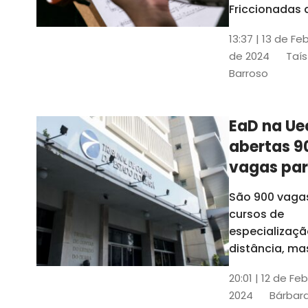
contrabai
Friccionadas 
UFC oferece
13:37 | 13 de Fe
cursos gratui
de 2024
Taís
para alunos
Barroso
acima de 7
anos; confira
informações
EaD na Ue
abertas 9
vagas pa
cursos de
São 900 vaga
especiali
cursos de
a distânci
especializaçã
distância, ma
vinculados a 
20:01 | 12 de Fe
presenciais
2024
Bárbara
espalhados p