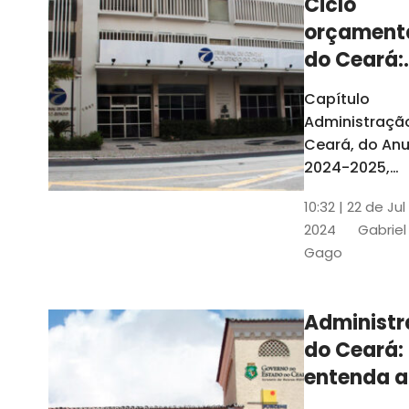
Ciclo
orçament
do Ceará:
entenda a
Capítulo
elaboraç
Administraçã
do conte
Ceará, do Anu
2024-2025,
detalha as et
10:32 | 22 de Jul
do Ciclo
2024
Gabriel
Orçamentário
Gago
Conteúdo é
elaborado c
Seplag e TCE
Administ
do Ceará:
entenda a
diferença