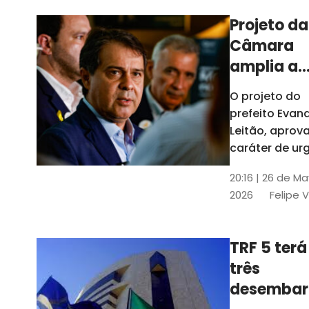
Projeto da
Câmara
amplia a
estrutura
O projeto do
administr
prefeito Evan
de Fortal
Leitão, apro
caráter de ur
foi aprovado
20:16 | 26 de M
caráter de ur
2026
Felipe 
TRF 5 terá
três
desembar