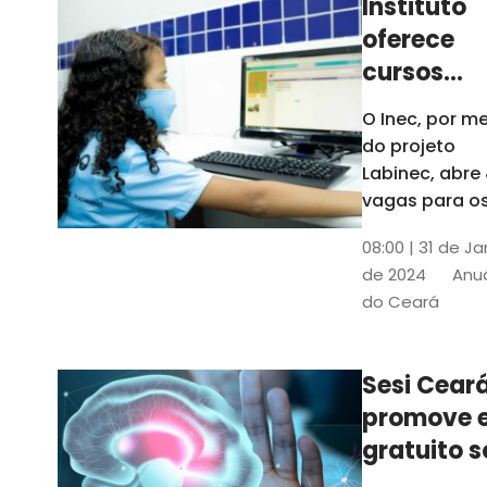
Instituto
oferece
cursos
gratuitos
O Inec, por me
para
do projeto
crianças 
Labinec, abre
jovens em
vagas para o
cursos de
Maracan
08:00 | 31 de Ja
robótica, jog
de 2024
Anuá
digitais e
do Ceará
desenvolvime
de aplicativos
Confira
Sesi Cear
promove 
gratuito s
saúde men