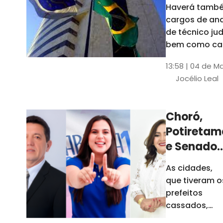
Haverá també
cargos de ana
de técnico jud
bem como ca
comissão e f
13:58 | 04 de M
comissionada
Jocélio Leal
Tribunal tem s
estados sob 
jurisdição: CE, 
Choró,
AL e SE
Potiretam
e Senador
Sá
As cidades,
elegeram
que tiveram o
novos
prefeitos
prefeitos
cassados,
escolheram
em 2026