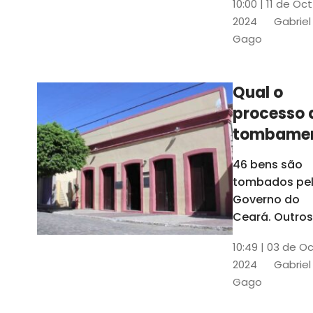
10:00 | 11 de Oc
de
2024
Gabriel
responsabili
Gago
do Instituto d
Patrimônio
Histórico e
Qual o
Artístico Naci
processo 
(Iphan)
tombame
de bens p
46 bens são
Governo 
tombados pe
Estado?
Governo do
Ceará. Outros
dois estão e
10:49 | 03 de O
processo de
2024
Gabriel
tombamento,
Gago
no Crato e ou
em Senador