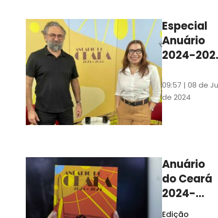
Ilustrações s
assinadas pe
Especial
artista plásti
Anuário
Carlus Camp
2024-202
assista no
YouTube 
09:57 | 08 de Ju
nas
de 2024
platafor
de
streamin
Anuário
do Ceará
2024-
2025
Edição