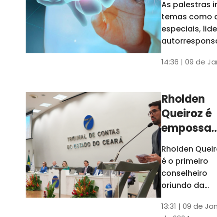
As palestras 
trabalho
temas como 
especiais, lid
autorrespons
e práticas ES
14:36 | 09 de J
ambientes
corporativos
Rholden
Queiroz é
empossa
president
Rholden Queir
do TCE
é o primeiro
Ceará
conselheiro
oriundo da
carreira do
13:31 | 09 de Ja
Ministério