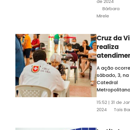
de 2024
e a Rede
Bárbara
Conheciment
Mirele
Social (RCS)
Cruz da V
realiza
atendime
médicos
A ação ocorre
gratuitos
sábado, 3, na
Fortaleza
Catedral
Metropolitana
Fortaleza,
15:52 | 31 de Ja
localizada no
2024
Taís Ba
Centro da Cap
A entrada ser
pela rua Sobr