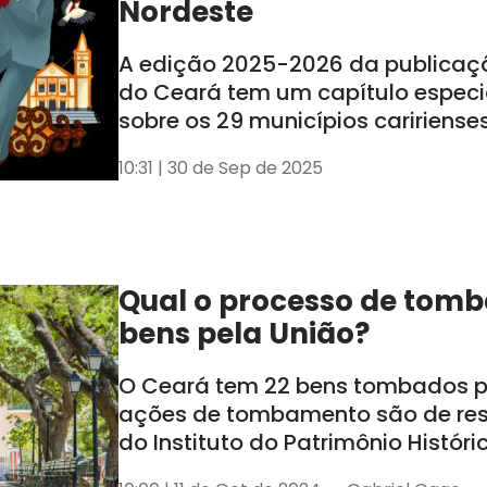
Nordeste
A edição 2025-2026 da publicaç
do Ceará tem um capítulo especi
sobre os 29 municípios caririense
lançamento ocorreu nessa segund
10:31 | 30 de Sep de 2025
em Juazeiro do Norte
Qual o processo de tom
bens pela União?
O Ceará tem 22 bens tombados pe
ações de tombamento são de re
do Instituto do Patrimônio Históric
Nacional (Iphan)