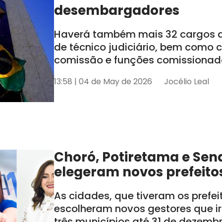
desembargadores
Haverá também mais 32 cargos de
de técnico judiciário, bem como
comissão e funções comissionada
tem seis estados sob sua jurisdiçã
13:58 | 04 de May de 2026
Jocélio Leal
AL e SE
Choró, Potiretama e Sen
elegeram novos prefeito
As cidades, que tiveram os prefe
escolheram novos gestores que i
três municípios até 31 de dezemb