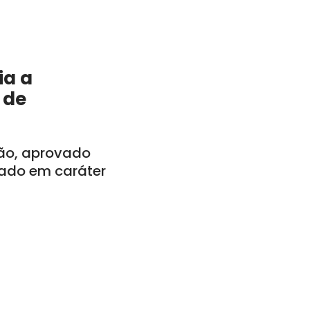
ia a
 de
tão, aprovado
vado em caráter