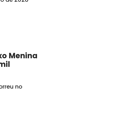
xo Menina
mil
rreu no