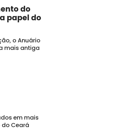
mento do
a papel do
ção, o Anuário
a mais antiga
ados em mais
o do Ceará