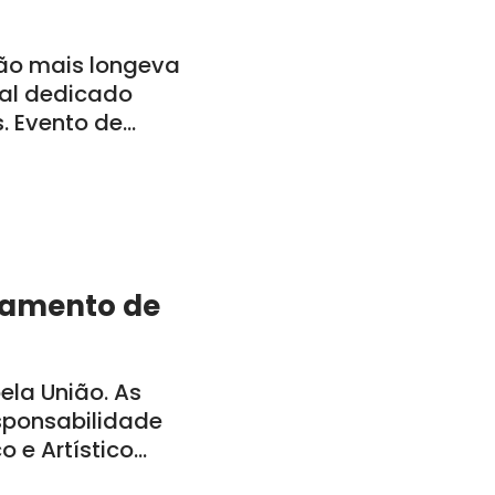
ão mais longeva
al dedicado
s. Evento de
a-feira, dia 29,
bamento de
la União. As
sponsabilidade
o e Artístico