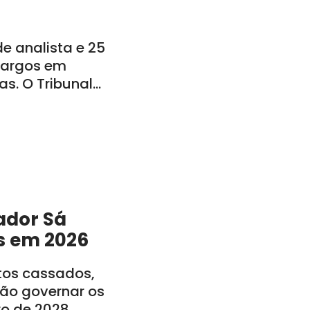
 analista e 25
 cargos em
s. O Tribunal
o: CE, PE, PB, RN,
ador Sá
s em 2026
itos cassados,
rão governar os
ro de 2028