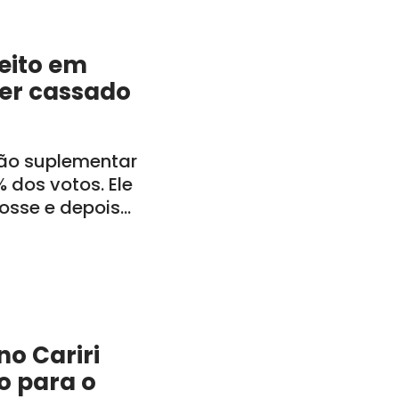
feito em
ser cassado
ção suplementar
 dos votos. Ele
posse e depois
inistração
o Cariri
o para o