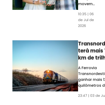
movem
os dados
10:35 | 06
em mais
de Jul de
uma
2026
edição
belíssima
do
Transnord
Anuário
terá mais 
do Ceará
km de tril
ainda est
A Ferrovia
Transnordesti
ganhar mais 1
quilômetros de
até o fim do 
23:47 | 03 de Ju