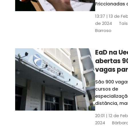
contrabai
Friccionadas 
UFC oferece
13:37 | 13 de Fe
cursos gratui
de 2024
Taís
para alunos
Barroso
acima de 7
anos; confira
informações
EaD na Ue
abertas 9
vagas pa
cursos de
São 900 vaga
especiali
cursos de
a distânci
especializaçã
distância, ma
vinculados a 
20:01 | 12 de Fe
presenciais
2024
Bárbara
espalhados p