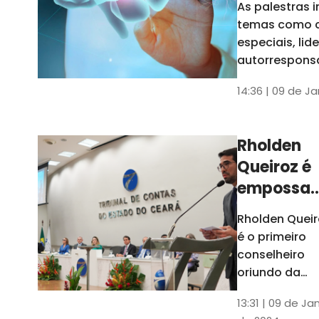
As palestras 
trabalho
temas como 
especiais, lid
autorrespons
e práticas ES
14:36 | 09 de J
ambientes
corporativos
Rholden
Queiroz é
empossa
president
Rholden Queir
do TCE
é o primeiro
Ceará
conselheiro
oriundo da
carreira do
13:31 | 09 de Ja
Ministério