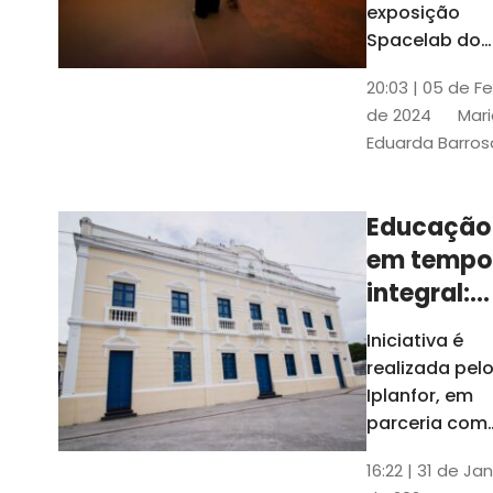
com
exposição
Tribunais de
definição
Spacelab do
Contas
Brasil, laborat
10k
20:03 | 05 de F
itinerante co
de 2024
Mari
projeções
Eduarda Barros
cinematográf
Educação
em tempo
integral:
Fortaleza
Iniciativa é
recebe
realizada pel
proposta
Iplanfor, em
de
parceria com
o coletivo
cidadãos
16:22 | 31 de Jan
Delibera Brasil