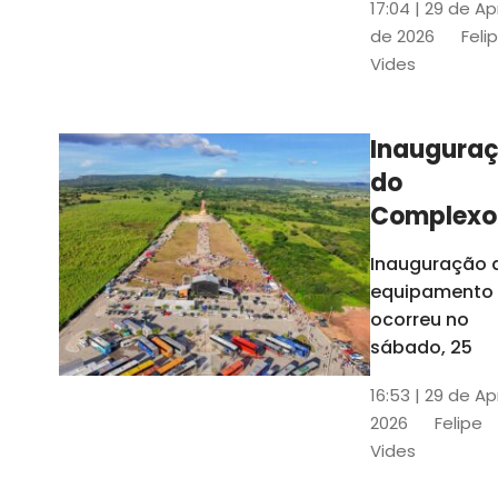
17:04 | 29 de Ap
novos gestor
de 2026
Feli
que irão
Vides
governar os
três municípi
até 31 de
Inaugura
dezembro de
do
2028
Complexo
Menina
Inauguração 
Benigna
equipamento
atraiu ce
ocorreu no
30 mil
sábado, 25
visitantes
16:53 | 29 de Ap
2026
Felipe
Vides