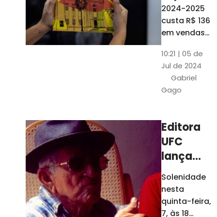
está à
2024-2025
venda
custa R$ 136
nas
em vendas
avulsas. Os
bancas e
10:21 | 05 de
assinantes
livrarias
Jul de 2024
do O POVO
de
Gabriel
podem
Fortaleza
Gago
comprar o
livro por R$
99
Editora
UFC
lança
nova
Solenidade
edição de
nesta
"Cordéis",
quinta-feira,
de
7, às 18