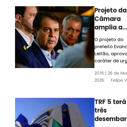
Projeto da
Câmara
amplia a
estrutura
O projeto do
administr
prefeito Evan
de Fortal
Leitão, apro
caráter de ur
foi aprovado
20:16 | 26 de M
caráter de ur
2026
Felipe 
TRF 5 terá
três
desembar