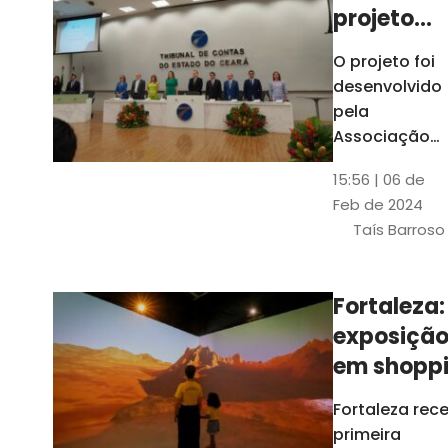
projeto
para
O projeto foi
ampliar
desenvolvido
uso de
pela
linguage
Associação
dos Membros
simples
15:56 | 06 de
dos Tribunais
Feb de 2024
de Contas do
Taís Barroso
Brasil
(Atricon) e
será
Fortaleza:
integralment
exposiçã
custeado co
recursos do
em shopp
BID, sem ônus
traz
Fortaleza rec
financeiros
projeções
primeira
para os