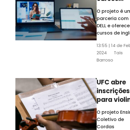
gratuitos
O projeto é u
para
parceria com
profission
DELL e oferece
da
cursos de ingl
produção de
educação
13:55 | 14 de Fe
conteúdo
2024
Taís
acessível,
Barroso
informática
prática, dentr
outras opçõe
UFC abre
inscrições
para violi
viola
O projeto Ens
erudita,
Coletivo de
violoncelo
Cordas