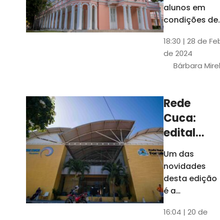
até 4 de
alunos em
março
condições de
vulnerabilida
18:30 | 28 de Fe
social. Podem
de 2024
se inscrever
Bárbara Mire
estudantes
matriculados
em cursos
Rede
presenciais d
Cuca:
graduação d
Universidade
edital
seleciona
Um das
400
novidades
jovens
desta edição
para
é a
ampliação
vagas de
16:04 | 20 de
do número de