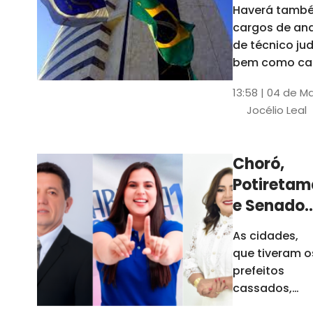
Haverá també
cargos de ana
de técnico jud
bem como ca
comissão e f
13:58 | 04 de M
comissionada
Jocélio Leal
Tribunal tem s
estados sob 
jurisdição: CE, 
Choró,
AL e SE
Potiretam
e Senador
Sá
As cidades,
elegeram
que tiveram o
novos
prefeitos
prefeitos
cassados,
escolheram
em 2026