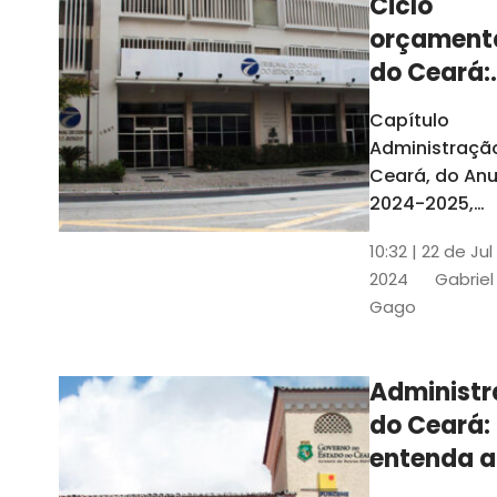
Ciclo
orçament
do Ceará:
entenda a
Capítulo
elaboraç
Administraçã
do conte
Ceará, do Anu
2024-2025,
detalha as et
10:32 | 22 de Jul
do Ciclo
2024
Gabriel
Orçamentário
Gago
Conteúdo é
elaborado c
Seplag e TCE
Administ
do Ceará:
entenda a
diferença