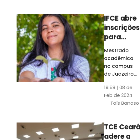
Ceará
IFCE abre
inscrições
para
mestrado
Mestrado
em
acadêmico
Juazeiro
no campus
do Norte;
de Juazeiro
do Norte tem
confira
19:58 | 08 de
18 vagas para
Feb de 2024
pessoas com
Taís Barroso
graduação
completa em
qualquer
TCE Cear
área
adere a