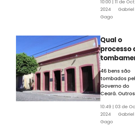
10:00 | 11 de Oc
de
2024
Gabriel
responsabili
Gago
do Instituto d
Patrimônio
Histórico e
Qual o
Artístico Naci
processo 
(Iphan)
tombame
de bens p
46 bens são
Governo 
tombados pe
Estado?
Governo do
Ceará. Outros
dois estão e
10:49 | 03 de O
processo de
2024
Gabriel
tombamento,
Gago
no Crato e ou
em Senador