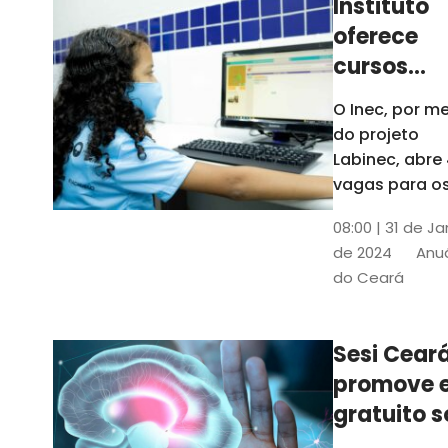
Instituto
oferece
cursos
gratuitos
O Inec, por me
para
do projeto
crianças 
Labinec, abre
jovens em
vagas para o
cursos de
Maracan
08:00 | 31 de Ja
robótica, jog
de 2024
Anuá
digitais e
do Ceará
desenvolvime
de aplicativos
Confira
Sesi Cear
promove 
gratuito s
saúde men