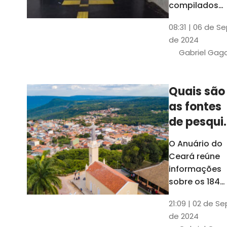
compilados
pelo Ipece, q
08:31 | 06 de S
também atua
de 2024
na elaboraçã
Gabriel Gag
do capítulo
Índice
Comparativo
Quais são
de Gestão
as fontes
Municipal
(ICGM)
de pesqui
das ficha
O Anuário do
do Guia d
Ceará reúne
Município
informações
sobre os 184
municípios
21:09 | 02 de Se
dentro do Gui
de 2024
dos Município