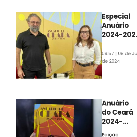
Ilustrações s
assinadas pe
Especial
artista plásti
Anuário
Carlus Camp
2024-202
assista no
YouTube 
09:57 | 08 de Ju
nas
de 2024
platafor
de
streamin
Anuário
do Ceará
2024-
2025
Edição