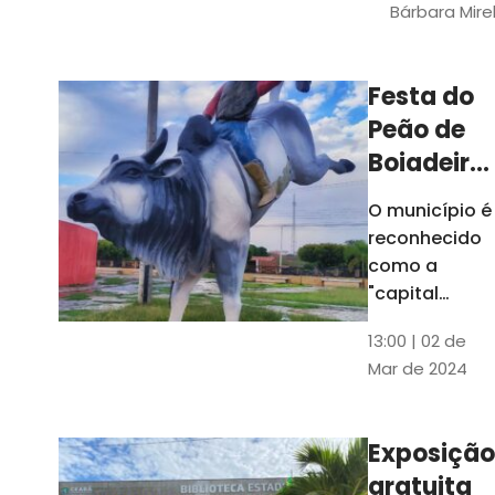
Bárbara Mire
do TCE. A
matéria
chegara a
Festa do
escolas de 52
Peão de
municípios
Boiadeiro,
em Piquet
O município é
Carneiro,
reconhecido
será em
como a
julho
"capital
cearense do
13:00 | 02 de
rodeio" e
Mar de 2024
possui a
única arena
fixa de rodeio
Exposição
do Ceará
gratuita