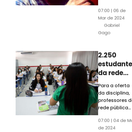
horas, na
Patativa
07:00 | 06 de
Pinacoteca
do
Mar de 2024
do Ceará,
Assaré
Gabriel
celebrará os
Gago
115 anos de
nascimento
do poeta
2.250
Patativa do
estudante
Assaré, um
dos maiores
da rede
nomes da
pública d
Para a oferta
cultura
Ceará
da disciplina,
popular
terão
professores d
cearense
disciplina
rede pública
terão
eletiva do
07:00 | 04 de M
formação co
TCE
de 2024
profissionais