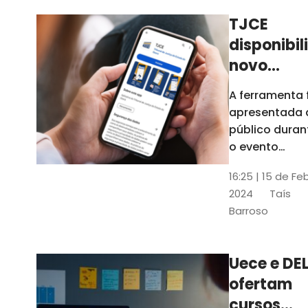
TJCE
disponibil
novo
aplicativo
A ferramenta 
com
apresentada 
funções
público duran
atualizad
o evento
“Convergênci
confira
16:25 | 15 de Fe
Transformaç
2024
Taís
Digital no TJC
Barroso
Avanços e
Perspectivas”
Uece e DEL
ofertam
cursos