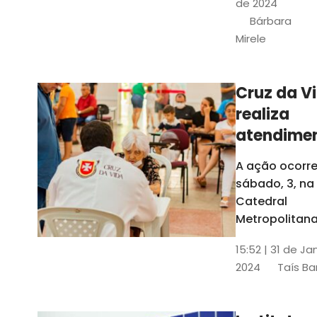
de 2024
e a Rede
Bárbara
Conheciment
Mirele
Social (RCS)
Cruz da V
realiza
atendime
médicos
A ação ocorre
gratuitos
sábado, 3, na
Fortaleza
Catedral
Metropolitana
Fortaleza,
15:52 | 31 de Ja
localizada no
2024
Taís Ba
Centro da Cap
A entrada ser
pela rua Sobr