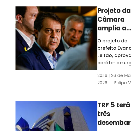
Projeto da
Câmara
amplia a
estrutura
O projeto do
administr
prefeito Evan
de Fortal
Leitão, apro
caráter de ur
foi aprovado
20:16 | 26 de M
caráter de ur
2026
Felipe 
TRF 5 terá
três
desembar