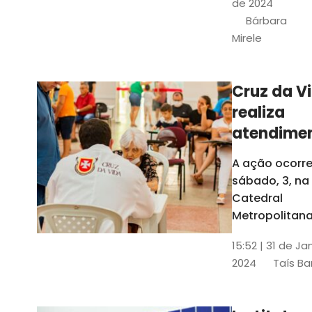
de 2024
e a Rede
Bárbara
Conheciment
Mirele
Social (RCS)
Cruz da V
realiza
atendime
médicos
A ação ocorre
gratuitos
sábado, 3, na
Fortaleza
Catedral
Metropolitana
Fortaleza,
15:52 | 31 de Ja
localizada no
2024
Taís Ba
Centro da Cap
A entrada ser
pela rua Sobr