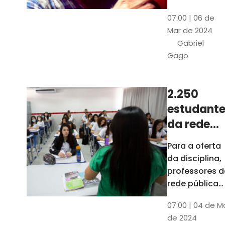
horas, na
Patativa
07:00 | 06 de
Pinacoteca
do
Mar de 2024
do Ceará,
Assaré
Gabriel
celebrará os
Gago
115 anos de
nascimento
do poeta
2.250
Patativa do
estudante
Assaré, um
dos maiores
da rede
nomes da
pública d
Para a oferta
cultura
Ceará
da disciplina,
popular
terão
professores d
cearense
disciplina
rede pública
terão
eletiva do
07:00 | 04 de M
formação co
TCE
de 2024
profissionais