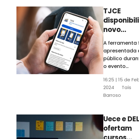
TJCE
disponibil
novo
aplicativo
A ferramenta 
com
apresentada 
funções
público duran
atualizad
o evento
“Convergênci
confira
16:25 | 15 de Fe
Transformaç
2024
Taís
Digital no TJC
Barroso
Avanços e
Perspectivas”
Uece e DEL
ofertam
cursos