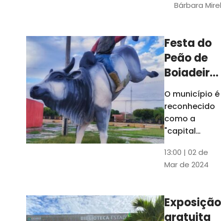
Bárbara Mire
do TCE. A
matéria
chegara a
Festa do
escolas de 52
Peão de
municípios
Boiadeiro,
em Piquet
O município é
Carneiro,
reconhecido
será em
como a
julho
"capital
cearense do
13:00 | 02 de
rodeio" e
Mar de 2024
possui a
única arena
fixa de rodeio
Exposição
do Ceará
gratuita