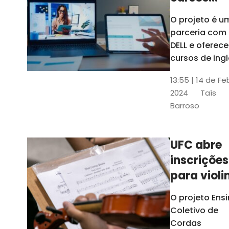
gratuitos
O projeto é u
para
parceria com
profission
DELL e oferece
da
cursos de ingl
produção de
educação
13:55 | 14 de Fe
conteúdo
2024
Taís
acessível,
Barroso
informática
prática, dentr
outras opçõe
UFC abre
inscrições
para violi
viola
O projeto Ens
erudita,
Coletivo de
violoncelo
Cordas