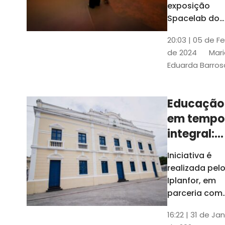
com
exposição
Tribunais de
definição
Spacelab do
Contas
Brasil, laborat
10k
20:03 | 05 de F
itinerante co
de 2024
Mari
projeções
Eduarda Barros
cinematográf
Educação
em tempo
integral:
Fortaleza
Iniciativa é
recebe
realizada pel
proposta
Iplanfor, em
de
parceria com
o coletivo
cidadãos
16:22 | 31 de Jan
Delibera Brasil