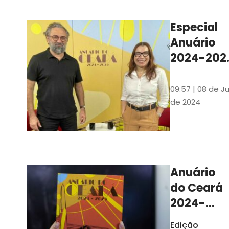
Ilustrações s
assinadas pe
Especial
artista plásti
Anuário
Carlus Camp
2024-202
assista no
YouTube 
09:57 | 08 de Ju
nas
de 2024
platafor
de
streamin
Anuário
do Ceará
2024-
2025
Edição