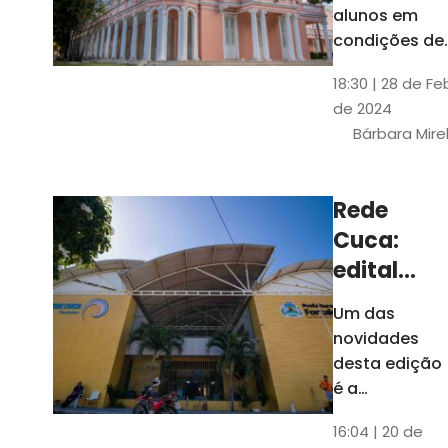
até 4 de
alunos em
março
condições de
vulnerabilida
18:30 | 28 de Fe
social. Podem
de 2024
se inscrever
Bárbara Mire
estudantes
matriculados
em cursos
Rede
presenciais d
Cuca:
graduação d
Universidade
edital
seleciona
Um das
400
novidades
jovens
desta edição
para
é a
ampliação
vagas de
16:04 | 20 de
do número de