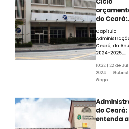
Ciclo
orçament
do Ceará:
entenda a
Capítulo
elaboraç
Administraçã
do conte
Ceará, do Anu
2024-2025,
detalha as et
10:32 | 22 de Jul
do Ciclo
2024
Gabriel
Orçamentário
Gago
Conteúdo é
elaborado c
Seplag e TCE
Administ
do Ceará:
entenda a
diferença