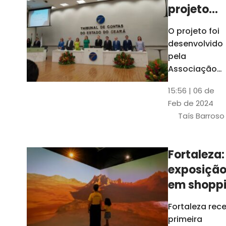
projeto
para
O projeto foi
ampliar
desenvolvido
uso de
pela
linguage
Associação
dos Membros
simples
15:56 | 06 de
dos Tribunais
Feb de 2024
de Contas do
Taís Barroso
Brasil
(Atricon) e
será
Fortaleza:
integralment
exposiçã
custeado co
recursos do
em shopp
BID, sem ônus
traz
Fortaleza rec
financeiros
projeções
primeira
para os