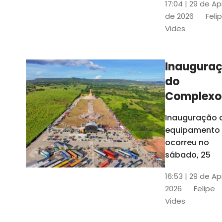
17:04 | 29 de Ap
novos gestor
de 2026
Feli
que irão
Vides
governar os
três municípi
até 31 de
Inaugura
dezembro de
do
2028
Complexo
Menina
Inauguração 
Benigna
equipamento
atraiu ce
ocorreu no
30 mil
sábado, 25
visitantes
16:53 | 29 de Ap
2026
Felipe
Vides