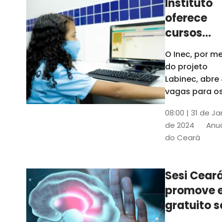
Instituto
oferece
cursos
gratuitos
O Inec, por me
para
do projeto
crianças 
Labinec, abre
jovens em
vagas para o
cursos de
Maracan
08:00 | 31 de Ja
robótica, jog
de 2024
Anuá
digitais e
do Ceará
desenvolvime
de aplicativos
Confira
Sesi Cear
promove 
gratuito s
saúde men