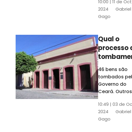
10:00 | 11 de Oc
de
2024
Gabriel
responsabili
Gago
do Instituto d
Patrimônio
Histórico e
Qual o
Artístico Naci
processo 
(Iphan)
tombame
de bens p
46 bens são
Governo 
tombados pe
Estado?
Governo do
Ceará. Outros
dois estão e
10:49 | 03 de O
processo de
2024
Gabriel
tombamento,
Gago
no Crato e ou
em Senador