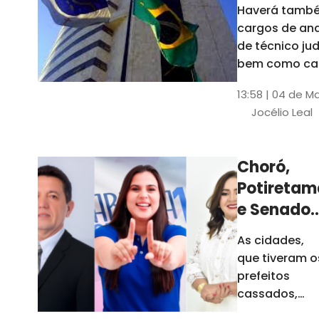
Haverá també
cargos de ana
de técnico jud
bem como ca
comissão e f
13:58 | 04 de M
comissionada
Jocélio Leal
Tribunal tem s
estados sob 
jurisdição: CE, 
Choró,
AL e SE
Potiretam
e Senador
Sá
As cidades,
elegeram
que tiveram o
novos
prefeitos
prefeitos
cassados,
escolheram
em 2026