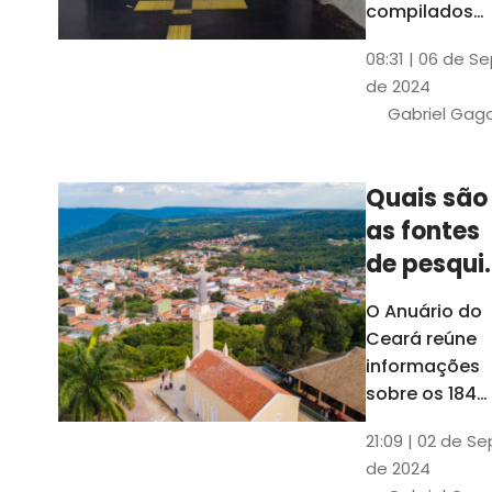
compilados
pelo Ipece, q
08:31 | 06 de S
também atua
de 2024
na elaboraçã
Gabriel Gag
do capítulo
Índice
Comparativo
Quais são
de Gestão
as fontes
Municipal
(ICGM)
de pesqui
das ficha
O Anuário do
do Guia d
Ceará reúne
Município
informações
sobre os 184
municípios
21:09 | 02 de Se
dentro do Gui
de 2024
dos Município