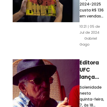
está à
2024-2025
venda
custa R$ 136
nas
em vendas
avulsas. Os
bancas e
10:21 | 05 de
assinantes
livrarias
Jul de 2024
do O POVO
de
Gabriel
podem
Fortaleza
Gago
comprar o
livro por R$
99
Editora
UFC
lança
nova
Solenidade
edição de
nesta
"Cordéis",
quinta-feira,
de
7, às 18