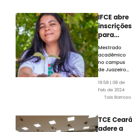
Ceará
IFCE abre
inscrições
para
mestrado
Mestrado
em
acadêmico
Juazeiro
no campus
do Norte;
de Juazeiro
do Norte tem
confira
19:58 | 08 de
18 vagas para
Feb de 2024
pessoas com
Taís Barroso
graduação
completa em
qualquer
TCE Cear
área
adere a