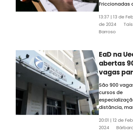
contrabai
Friccionadas 
UFC oferece
13:37 | 13 de Fe
cursos gratui
de 2024
Taís
para alunos
Barroso
acima de 7
anos; confira
informações
EaD na Ue
abertas 9
vagas pa
cursos de
São 900 vaga
especiali
cursos de
a distânci
especializaçã
distância, ma
vinculados a 
20:01 | 12 de Fe
presenciais
2024
Bárbara
espalhados p