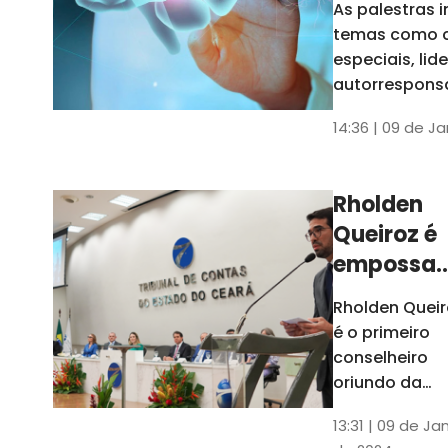
As palestras 
trabalho
temas como 
especiais, lid
autorrespons
e práticas ES
14:36 | 09 de J
ambientes
corporativos
Rholden
Queiroz é
empossa
president
Rholden Queir
do TCE
é o primeiro
Ceará
conselheiro
oriundo da
carreira do
13:31 | 09 de Ja
Ministério