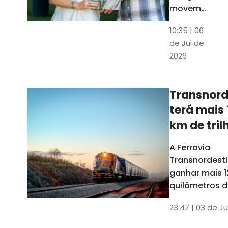
movem
os dados
10:35 | 06
em mais
de Jul de
uma
2026
edição
belíssima
do
Transnord
Anuário
terá mais 
do Ceará
km de tril
ainda est
A Ferrovia
Transnordesti
ganhar mais 1
quilômetros de
até o fim do 
23:47 | 03 de Ju