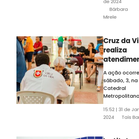
de 2024
e a Rede
Bárbara
Conheciment
Mirele
Social (RCS)
Cruz da V
realiza
atendime
médicos
A ação ocorre
gratuitos
sábado, 3, na
Fortaleza
Catedral
Metropolitana
Fortaleza,
15:52 | 31 de Ja
localizada no
2024
Taís Ba
Centro da Cap
A entrada ser
pela rua Sobr