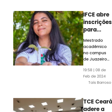
Ceará
IFCE abre
inscrições
para
mestrado
Mestrado
em
acadêmico
Juazeiro
no campus
do Norte;
de Juazeiro
do Norte tem
confira
19:58 | 08 de
18 vagas para
Feb de 2024
pessoas com
Taís Barroso
graduação
completa em
qualquer
TCE Cear
área
adere a