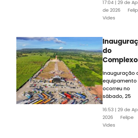
17:04 | 29 de Ap
novos gestor
de 2026
Feli
que irão
Vides
governar os
três municípi
até 31 de
Inaugura
dezembro de
do
2028
Complexo
Menina
Inauguração 
Benigna
equipamento
atraiu ce
ocorreu no
30 mil
sábado, 25
visitantes
16:53 | 29 de Ap
2026
Felipe
Vides