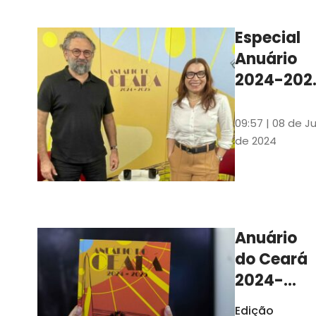
Ilustrações s
assinadas pe
Especial
artista plásti
Anuário
Carlus Camp
2024-202
assista no
YouTube 
09:57 | 08 de Ju
nas
de 2024
platafor
de
streamin
Anuário
do Ceará
2024-
2025
Edição