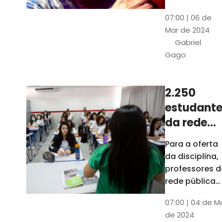
horas, na
Patativa
07:00 | 06 de
Pinacoteca
do
Mar de 2024
do Ceará,
Assaré
Gabriel
celebrará os
Gago
115 anos de
nascimento
do poeta
2.250
Patativa do
estudante
Assaré, um
dos maiores
da rede
nomes da
pública d
Para a oferta
cultura
Ceará
da disciplina,
popular
terão
professores d
cearense
disciplina
rede pública
terão
eletiva do
07:00 | 04 de M
formação co
TCE
de 2024
profissionais