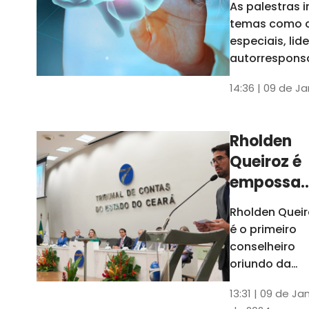
As palestras 
trabalho
temas como 
especiais, lid
autorrespons
e práticas ES
14:36 | 09 de J
ambientes
corporativos
Rholden
Queiroz é
empossa
president
Rholden Queir
do TCE
é o primeiro
Ceará
conselheiro
oriundo da
carreira do
13:31 | 09 de Ja
Ministério