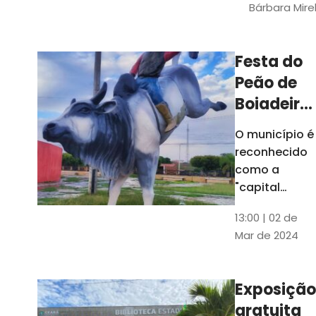
Bárbara Mire
do TCE. A
matéria
chegara a
Festa do
escolas de 52
Peão de
municípios
Boiadeiro,
em Piquet
O município é
Carneiro,
reconhecido
será em
como a
julho
"capital
cearense do
13:00 | 02 de
rodeio" e
Mar de 2024
possui a
única arena
fixa de rodeio
Exposição
do Ceará
gratuita