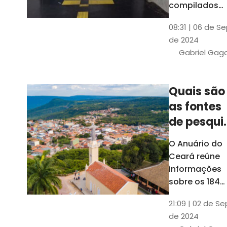
compilados
pelo Ipece, q
08:31 | 06 de S
também atua
de 2024
na elaboraçã
Gabriel Gag
do capítulo
Índice
Comparativo
Quais são
de Gestão
as fontes
Municipal
(ICGM)
de pesqui
das ficha
O Anuário do
do Guia d
Ceará reúne
Município
informações
sobre os 184
municípios
21:09 | 02 de Se
dentro do Gui
de 2024
dos Município