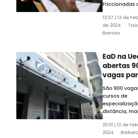
contrabai
Friccionadas 
UFC oferece
13:37 | 13 de Fe
cursos gratui
de 2024
Taís
para alunos
Barroso
acima de 7
anos; confira
informações
EaD na Ue
abertas 9
vagas pa
cursos de
São 900 vaga
especiali
cursos de
a distânci
especializaçã
distância, ma
vinculados a 
20:01 | 12 de Fe
presenciais
2024
Bárbara
espalhados p