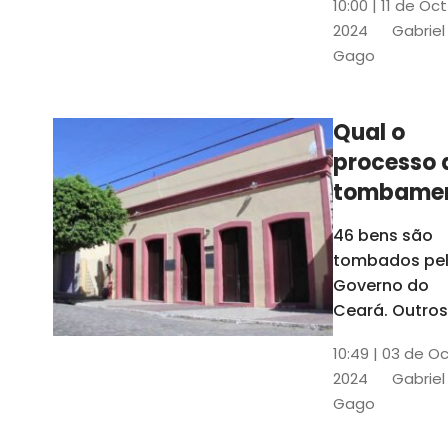
10:00 | 11 de Oc
de
2024
Gabriel
responsabili
Gago
do Instituto d
Patrimônio
Histórico e
Qual o
Artístico Naci
processo 
(Iphan)
tombame
de bens p
46 bens são
Governo 
tombados pe
Estado?
Governo do
Ceará. Outros
dois estão e
10:49 | 03 de O
processo de
2024
Gabriel
tombamento,
Gago
no Crato e ou
em Senador