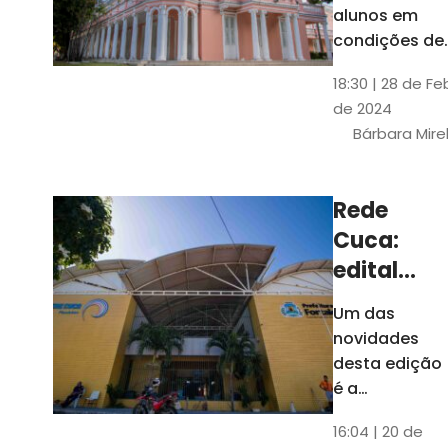
até 4 de
alunos em
março
condições de
vulnerabilida
18:30 | 28 de Fe
social. Podem
de 2024
se inscrever
Bárbara Mire
estudantes
matriculados
em cursos
Rede
presenciais d
Cuca:
graduação d
Universidade
edital
seleciona
Um das
400
novidades
jovens
desta edição
para
é a
ampliação
vagas de
16:04 | 20 de
do número de