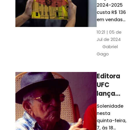
está à
2024-2025
venda
custa R$ 136
nas
em vendas
avulsas. Os
bancas e
10:21 | 05 de
assinantes
livrarias
Jul de 2024
do O POVO
de
Gabriel
podem
Fortaleza
Gago
comprar o
livro por R$
99
Editora
UFC
lança
nova
Solenidade
edição de
nesta
"Cordéis",
quinta-feira,
de
7, às 18