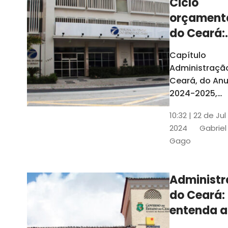
Ciclo
orçament
do Ceará:
entenda a
Capítulo
elaboraç
Administraçã
do conte
Ceará, do Anu
2024-2025,
detalha as et
10:32 | 22 de Jul
do Ciclo
2024
Gabriel
Orçamentário
Gago
Conteúdo é
elaborado c
Seplag e TCE
Administ
do Ceará:
entenda a
diferença