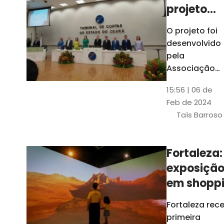
projeto
para
O projeto foi
ampliar
desenvolvido
uso de
pela
linguage
Associação
dos Membros
simples
15:56 | 06 de
dos Tribunais
Feb de 2024
de Contas do
Taís Barroso
Brasil
(Atricon) e
será
Fortaleza:
integralment
exposiçã
custeado co
recursos do
em shopp
BID, sem ônus
traz
Fortaleza rec
financeiros
projeções
primeira
para os