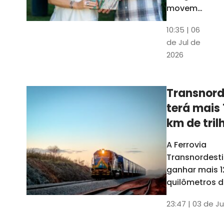
movem
os dados
10:35 | 06
em mais
de Jul de
uma
2026
edição
belíssima
do
Transnord
Anuário
terá mais 
do Ceará
km de tril
ainda est
A Ferrovia
Transnordesti
ganhar mais 1
quilômetros de
até o fim do 
23:47 | 03 de Ju