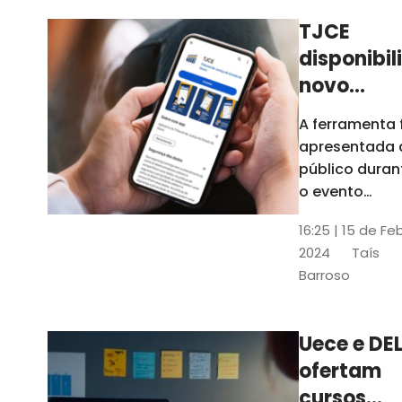
TJCE
disponibil
novo
aplicativo
A ferramenta 
com
apresentada 
funções
público duran
atualizad
o evento
“Convergênci
confira
16:25 | 15 de Fe
Transformaç
2024
Taís
Digital no TJC
Barroso
Avanços e
Perspectivas”
Uece e DEL
ofertam
cursos