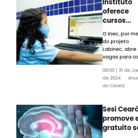
Instituto
oferece
cursos
gratuitos
O Inec, por me
para
do projeto
crianças 
Labinec, abre
jovens em
vagas para o
cursos de
Maracan
08:00 | 31 de Ja
robótica, jog
de 2024
Anuá
digitais e
do Ceará
desenvolvime
de aplicativos
Confira
Sesi Cear
promove 
gratuito s
saúde men