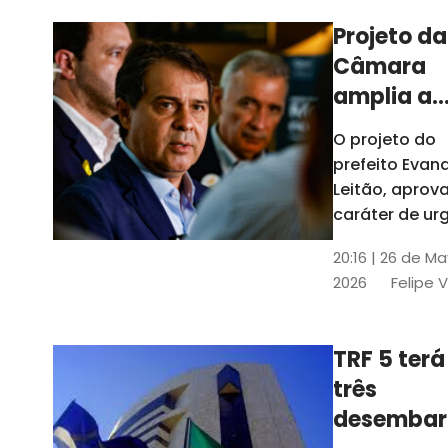
Projeto da
Câmara
amplia a
estrutura
O projeto do
administr
prefeito Evan
de Fortal
Leitão, apro
caráter de ur
foi aprovado
20:16 | 26 de M
caráter de ur
2026
Felipe 
TRF 5 terá
três
desembar