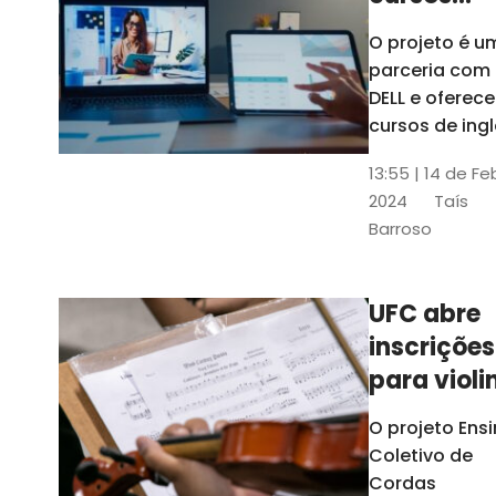
gratuitos
O projeto é u
para
parceria com
profission
DELL e oferece
da
cursos de ingl
produção de
educação
13:55 | 14 de Fe
conteúdo
2024
Taís
acessível,
Barroso
informática
prática, dentr
outras opçõe
UFC abre
inscrições
para violi
viola
O projeto Ens
erudita,
Coletivo de
violoncelo
Cordas