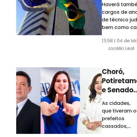
Haverá també
cargos de ana
de técnico jud
bem como ca
comissão e f
13:58 | 04 de M
comissionada
Jocélio Leal
Tribunal tem s
estados sob 
jurisdição: CE, 
Choró,
AL e SE
Potiretam
e Senador
Sá
As cidades,
elegeram
que tiveram o
novos
prefeitos
prefeitos
cassados,
escolheram
em 2026