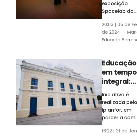
com
exposição
Tribunais de
definição
Spacelab do
Contas
Brasil, laborat
10k
20:03 | 05 de F
itinerante co
de 2024
Mari
projeções
Eduarda Barros
cinematográf
Educação
em tempo
integral:
Fortaleza
Iniciativa é
recebe
realizada pel
proposta
Iplanfor, em
de
parceria com
o coletivo
cidadãos
16:22 | 31 de Jan
Delibera Brasil