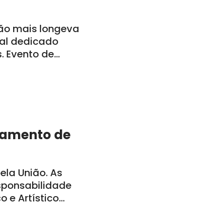
ão mais longeva
al dedicado
s. Evento de
a-feira, dia 29,
bamento de
la União. As
sponsabilidade
o e Artístico