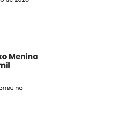
xo Menina
mil
rreu no