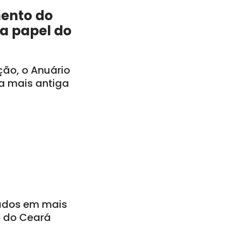
mento do
a papel do
ção, o Anuário
a mais antiga
ados em mais
o do Ceará