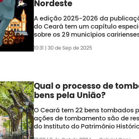
Nordeste
A edição 2025-2026 da publicaç
do Ceará tem um capítulo especi
sobre os 29 municípios caririense
lançamento ocorreu nessa segund
10:31 | 30 de Sep de 2025
em Juazeiro do Norte
Qual o processo de tom
bens pela União?
O Ceará tem 22 bens tombados pe
ações de tombamento são de re
do Instituto do Patrimônio Históric
Nacional (Iphan)