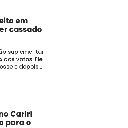
feito em
ser cassado
ção suplementar
 dos votos. Ele
posse e depois
inistração
o Cariri
o para o