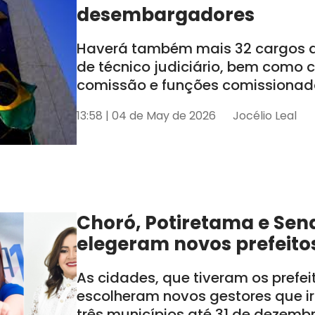
desembargadores
Haverá também mais 32 cargos de
de técnico judiciário, bem como
comissão e funções comissionada
tem seis estados sob sua jurisdiçã
13:58 | 04 de May de 2026
Jocélio Leal
AL e SE
Choró, Potiretama e Sen
elegeram novos prefeito
As cidades, que tiveram os prefe
escolheram novos gestores que i
três municípios até 31 de dezemb