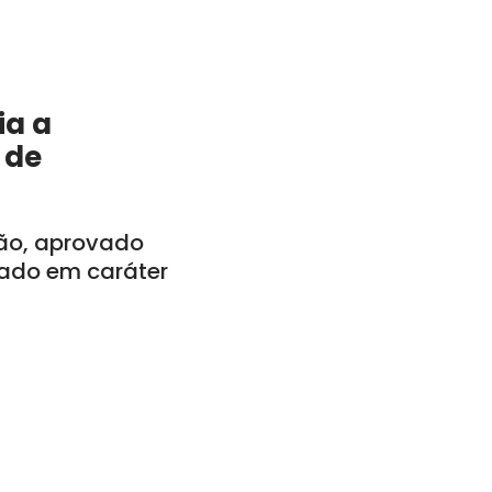
ia a
 de
tão, aprovado
vado em caráter