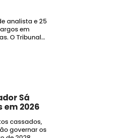
 analista e 25
 cargos em
s. O Tribunal
o: CE, PE, PB, RN,
ador Sá
s em 2026
itos cassados,
rão governar os
ro de 2028