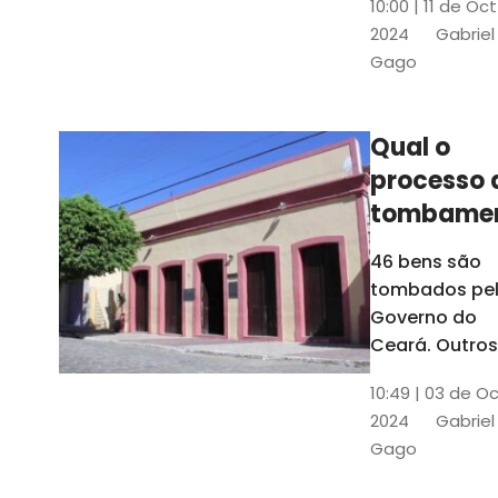
10:00 | 11 de Oc
de
2024
Gabriel
responsabili
Gago
do Instituto d
Patrimônio
Histórico e
Qual o
Artístico Naci
processo 
(Iphan)
tombame
de bens p
46 bens são
Governo 
tombados pe
Estado?
Governo do
Ceará. Outros
dois estão e
10:49 | 03 de O
processo de
2024
Gabriel
tombamento,
Gago
no Crato e ou
em Senador