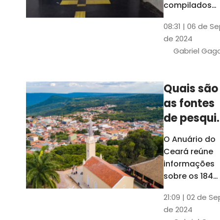
compilados
pelo Ipece, q
08:31 | 06 de S
também atua
de 2024
na elaboraçã
Gabriel Gag
do capítulo
Índice
Comparativo
Quais são
de Gestão
as fontes
Municipal
(ICGM)
de pesqui
das ficha
O Anuário do
do Guia d
Ceará reúne
Município
informações
sobre os 184
municípios
21:09 | 02 de Se
dentro do Gui
de 2024
dos Município