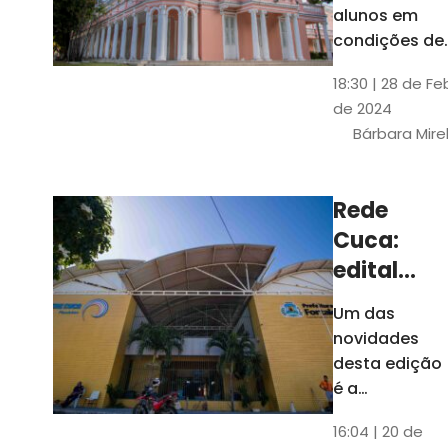
até 4 de
alunos em
março
condições de
vulnerabilida
18:30 | 28 de Fe
social. Podem
de 2024
se inscrever
Bárbara Mire
estudantes
matriculados
em cursos
Rede
presenciais d
Cuca:
graduação d
Universidade
edital
seleciona
Um das
400
novidades
jovens
desta edição
para
é a
ampliação
vagas de
16:04 | 20 de
do número de