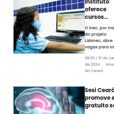
Instituto
oferece
cursos
gratuitos
O Inec, por me
para
do projeto
crianças 
Labinec, abre
jovens em
vagas para o
cursos de
Maracan
08:00 | 31 de Ja
robótica, jog
de 2024
Anuá
digitais e
do Ceará
desenvolvime
de aplicativos
Confira
Sesi Cear
promove 
gratuito s
saúde men