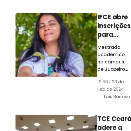
Ceará
IFCE abre
inscrições
para
mestrado
Mestrado
em
acadêmico
Juazeiro
no campus
do Norte;
de Juazeiro
do Norte tem
confira
19:58 | 08 de
18 vagas para
Feb de 2024
pessoas com
Taís Barroso
graduação
completa em
qualquer
TCE Cear
área
adere a