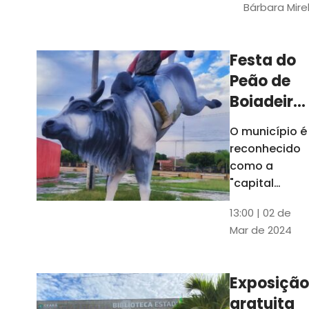
Bárbara Mire
do TCE. A
matéria
chegara a
Festa do
escolas de 52
Peão de
municípios
Boiadeiro,
em Piquet
O município é
Carneiro,
reconhecido
será em
como a
julho
"capital
cearense do
13:00 | 02 de
rodeio" e
Mar de 2024
possui a
única arena
fixa de rodeio
Exposição
do Ceará
gratuita