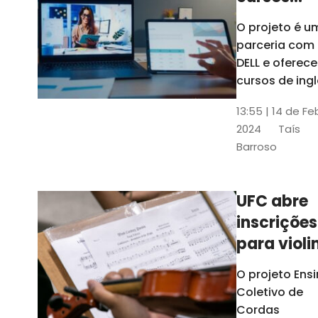
gratuitos
O projeto é u
para
parceria com
profission
DELL e oferece
da
cursos de ingl
produção de
educação
13:55 | 14 de Fe
conteúdo
2024
Taís
acessível,
Barroso
informática
prática, dentr
outras opçõe
UFC abre
inscrições
para violi
viola
O projeto Ens
erudita,
Coletivo de
violoncelo
Cordas