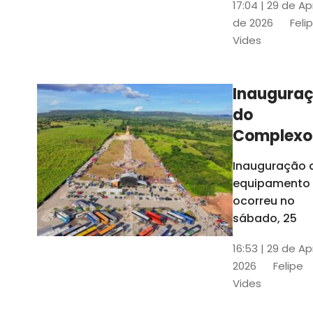
17:04 | 29 de Ap
novos gestor
de 2026
Feli
que irão
Vides
governar os
três municípi
até 31 de
Inaugura
dezembro de
do
2028
Complexo
Menina
Inauguração 
Benigna
equipamento
atraiu ce
ocorreu no
30 mil
sábado, 25
visitantes
16:53 | 29 de Ap
2026
Felipe
Vides