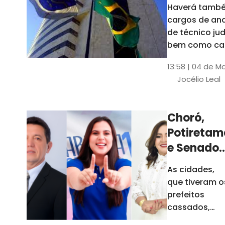
Haverá també
cargos de ana
de técnico jud
bem como ca
comissão e f
13:58 | 04 de M
comissionada
Jocélio Leal
Tribunal tem s
estados sob 
jurisdição: CE, 
Choró,
AL e SE
Potiretam
e Senador
Sá
As cidades,
elegeram
que tiveram o
novos
prefeitos
prefeitos
cassados,
escolheram
em 2026