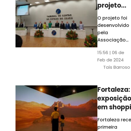
projeto
para
O projeto foi
ampliar
desenvolvido
uso de
pela
linguage
Associação
dos Membros
simples
15:56 | 06 de
dos Tribunais
Feb de 2024
de Contas do
Taís Barroso
Brasil
(Atricon) e
será
Fortaleza:
integralment
exposiçã
custeado co
recursos do
em shopp
BID, sem ônus
traz
Fortaleza rec
financeiros
projeções
primeira
para os