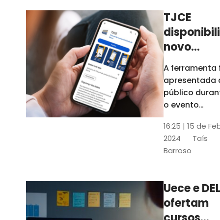
TJCE
disponibil
novo
aplicativo
A ferramenta 
com
apresentada 
funções
público duran
atualizad
o evento
“Convergênci
confira
16:25 | 15 de Fe
Transformaç
2024
Taís
Digital no TJC
Barroso
Avanços e
Perspectivas”
Uece e DEL
ofertam
cursos