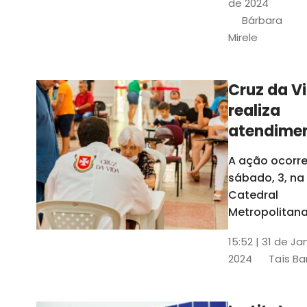
de 2024
e a Rede
Bárbara
Conheciment
Mirele
Social (RCS)
Cruz da V
realiza
atendime
médicos
A ação ocorre
gratuitos
sábado, 3, na
Fortaleza
Catedral
Metropolitana
Fortaleza,
15:52 | 31 de Ja
localizada no
2024
Taís Ba
Centro da Cap
A entrada ser
pela rua Sobr