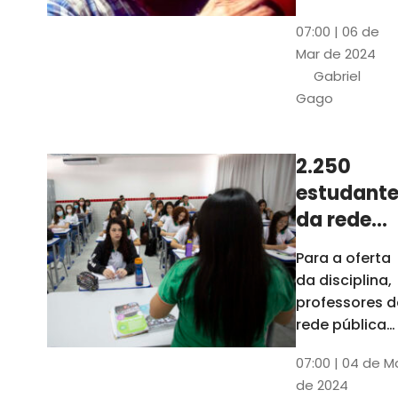
horas, na
Patativa
07:00 | 06 de
Pinacoteca
do
Mar de 2024
do Ceará,
Assaré
Gabriel
celebrará os
Gago
115 anos de
nascimento
do poeta
2.250
Patativa do
estudante
Assaré, um
dos maiores
da rede
nomes da
pública d
Para a oferta
cultura
Ceará
da disciplina,
popular
terão
professores d
cearense
disciplina
rede pública
terão
eletiva do
07:00 | 04 de M
formação co
TCE
de 2024
profissionais