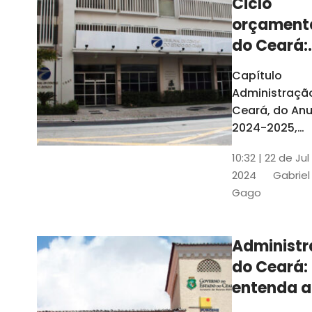
Ciclo
orçament
do Ceará:
entenda a
Capítulo
elaboraç
Administraçã
do conte
Ceará, do Anu
2024-2025,
detalha as et
10:32 | 22 de Jul
do Ciclo
2024
Gabriel
Orçamentário
Gago
Conteúdo é
elaborado c
Seplag e TCE
Administ
do Ceará:
entenda a
diferença