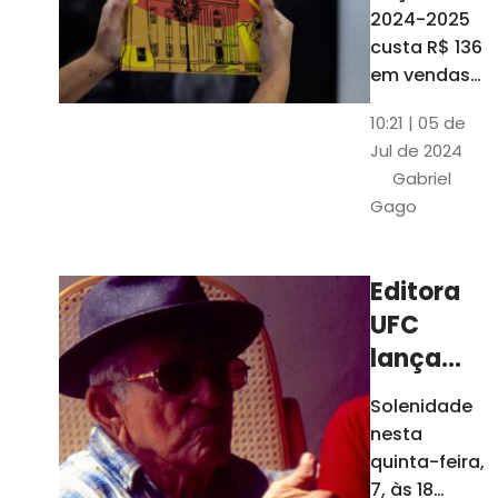
está à
2024-2025
venda
custa R$ 136
nas
em vendas
avulsas. Os
bancas e
10:21 | 05 de
assinantes
livrarias
Jul de 2024
do O POVO
de
Gabriel
podem
Fortaleza
Gago
comprar o
livro por R$
99
Editora
UFC
lança
nova
Solenidade
edição de
nesta
"Cordéis",
quinta-feira,
de
7, às 18