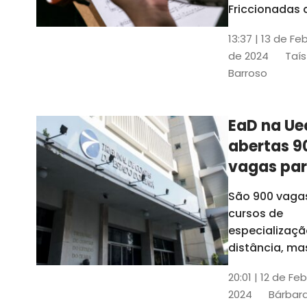
contrabai
Friccionadas 
UFC oferece
13:37 | 13 de Fe
cursos gratui
de 2024
Taís
para alunos
Barroso
acima de 7
anos; confira
informações
EaD na Ue
abertas 9
vagas pa
cursos de
São 900 vaga
especiali
cursos de
a distânci
especializaçã
distância, ma
vinculados a 
20:01 | 12 de Fe
presenciais
2024
Bárbara
espalhados p