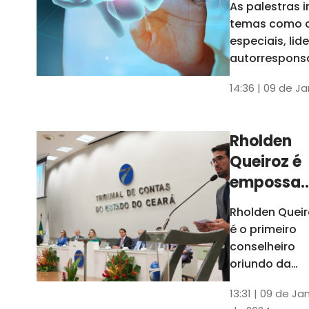
As palestras 
trabalho
temas como 
especiais, lid
autorrespons
e práticas ES
14:36 | 09 de J
ambientes
corporativos
Rholden
Queiroz é
empossa
president
Rholden Queir
do TCE
é o primeiro
Ceará
conselheiro
oriundo da
carreira do
13:31 | 09 de Ja
Ministério