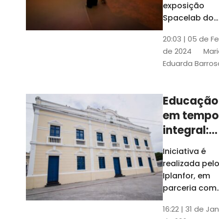
com
exposição
Tribunais de
definição
Spacelab do
Contas
Brasil, laborat
10k
20:03 | 05 de F
itinerante co
de 2024
Mari
projeções
Eduarda Barros
cinematográf
Educação
em tempo
integral:
Fortaleza
Iniciativa é
recebe
realizada pel
proposta
Iplanfor, em
de
parceria com
o coletivo
cidadãos
16:22 | 31 de Jan
Delibera Brasil