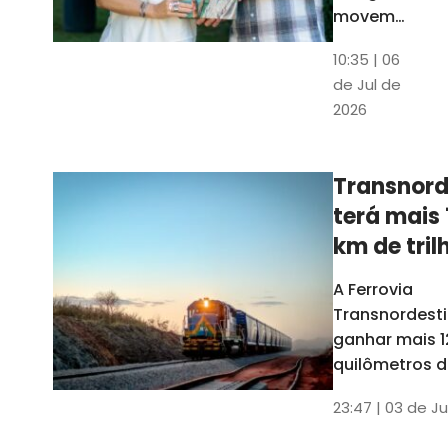
movem
os dados
10:35 | 06
em mais
de Jul de
uma
2026
edição
belíssima
do
Transnord
Anuário
terá mais 
do Ceará
km de tril
ainda est
A Ferrovia
Transnordesti
ganhar mais 1
quilômetros de
até o fim do 
23:47 | 03 de Ju