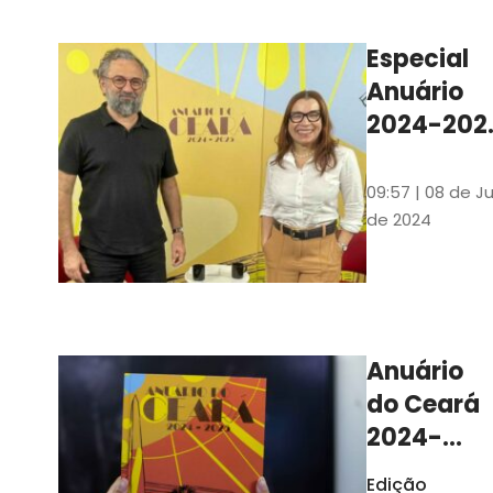
Ilustrações s
assinadas pe
Especial
artista plásti
Anuário
Carlus Camp
2024-202
assista no
YouTube 
09:57 | 08 de Ju
nas
de 2024
platafor
de
streamin
Anuário
do Ceará
2024-
2025
Edição