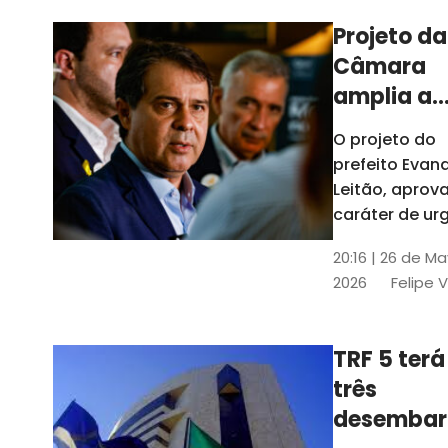
Projeto da
Câmara
amplia a
estrutura
O projeto do
administr
prefeito Evan
de Fortal
Leitão, apro
caráter de ur
foi aprovado
20:16 | 26 de M
caráter de ur
2026
Felipe 
TRF 5 terá
três
desembar