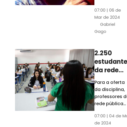
horas, na
Patativa
07:00 | 06 de
Pinacoteca
do
Mar de 2024
do Ceará,
Assaré
Gabriel
celebrará os
Gago
115 anos de
nascimento
do poeta
2.250
Patativa do
estudante
Assaré, um
dos maiores
da rede
nomes da
pública d
Para a oferta
cultura
Ceará
da disciplina,
popular
terão
professores d
cearense
disciplina
rede pública
terão
eletiva do
07:00 | 04 de M
formação co
TCE
de 2024
profissionais