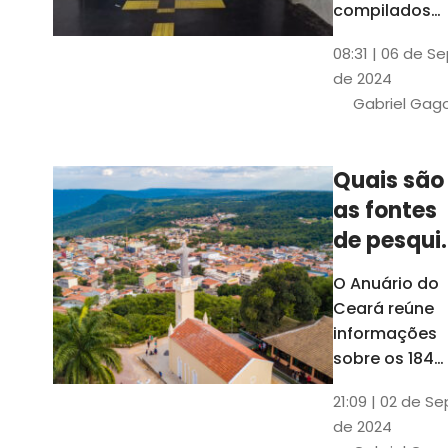
compilados
pelo Ipece, q
08:31 | 06 de S
também atua
de 2024
na elaboraçã
Gabriel Gag
do capítulo
Índice
Comparativo
Quais são
de Gestão
as fontes
Municipal
(ICGM)
de pesqui
das ficha
O Anuário do
do Guia d
Ceará reúne
Município
informações
sobre os 184
municípios
21:09 | 02 de Se
dentro do Gui
de 2024
dos Município