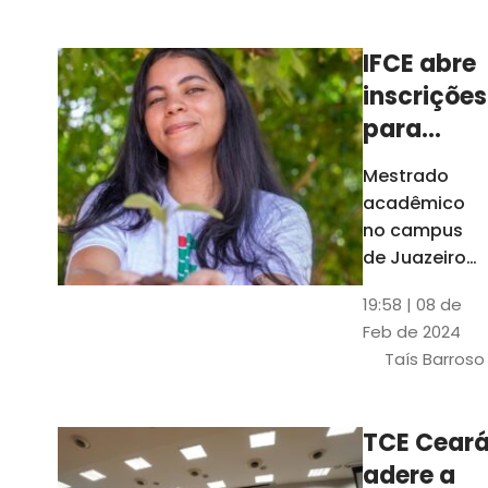
Ceará
IFCE abre
inscrições
para
mestrado
Mestrado
em
acadêmico
Juazeiro
no campus
do Norte;
de Juazeiro
do Norte tem
confira
19:58 | 08 de
18 vagas para
Feb de 2024
pessoas com
Taís Barroso
graduação
completa em
qualquer
TCE Cear
área
adere a