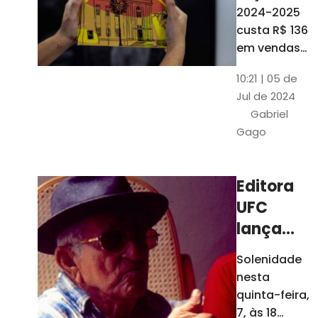
está à
2024-2025
venda
custa R$ 136
nas
em vendas
avulsas. Os
bancas e
10:21 | 05 de
assinantes
livrarias
Jul de 2024
do O POVO
de
Gabriel
podem
Fortaleza
Gago
comprar o
livro por R$
99
Editora
UFC
lança
nova
Solenidade
edição de
nesta
"Cordéis",
quinta-feira,
de
7, às 18