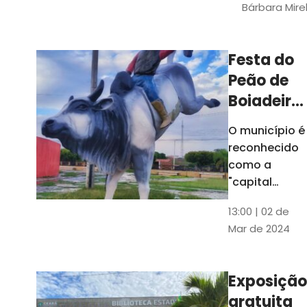
Bárbara Mire
do TCE. A
matéria
chegara a
Festa do
escolas de 52
Peão de
municípios
Boiadeiro,
em Piquet
O município é
Carneiro,
reconhecido
será em
como a
julho
"capital
cearense do
13:00 | 02 de
rodeio" e
Mar de 2024
possui a
única arena
fixa de rodeio
Exposição
do Ceará
gratuita