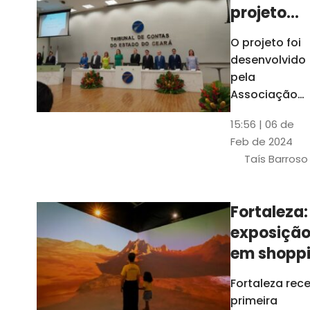
projeto
para
O projeto foi
ampliar
desenvolvido
uso de
pela
linguage
Associação
dos Membros
simples
15:56 | 06 de
dos Tribunais
Feb de 2024
de Contas do
Taís Barroso
Brasil
(Atricon) e
será
Fortaleza:
integralment
exposiçã
custeado co
recursos do
em shopp
BID, sem ônus
traz
Fortaleza rec
financeiros
projeções
primeira
para os