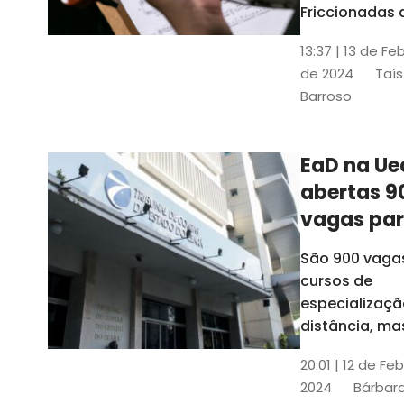
contrabai
Friccionadas 
UFC oferece
13:37 | 13 de Fe
cursos gratui
de 2024
Taís
para alunos
Barroso
acima de 7
anos; confira
informações
EaD na Ue
abertas 9
vagas pa
cursos de
São 900 vaga
especiali
cursos de
a distânci
especializaçã
distância, ma
vinculados a 
20:01 | 12 de Fe
presenciais
2024
Bárbara
espalhados p