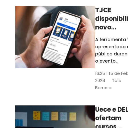
TJCE
disponibil
novo
aplicativo
A ferramenta 
com
apresentada 
funções
público duran
atualizad
o evento
“Convergênci
confira
16:25 | 15 de Fe
Transformaç
2024
Taís
Digital no TJC
Barroso
Avanços e
Perspectivas”
Uece e DEL
ofertam
cursos