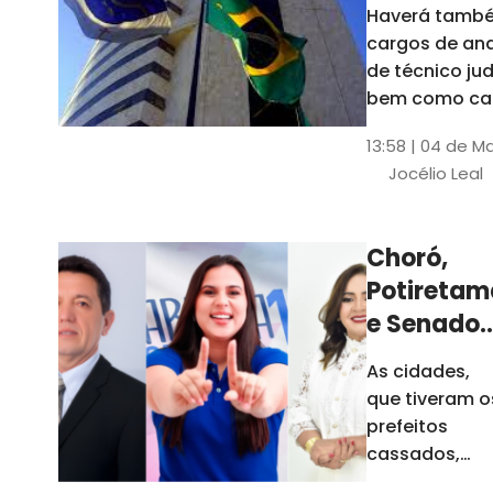
Haverá també
cargos de ana
de técnico jud
bem como ca
comissão e f
13:58 | 04 de M
comissionada
Jocélio Leal
Tribunal tem s
estados sob 
jurisdição: CE, 
Choró,
AL e SE
Potiretam
e Senador
Sá
As cidades,
elegeram
que tiveram o
novos
prefeitos
prefeitos
cassados,
escolheram
em 2026