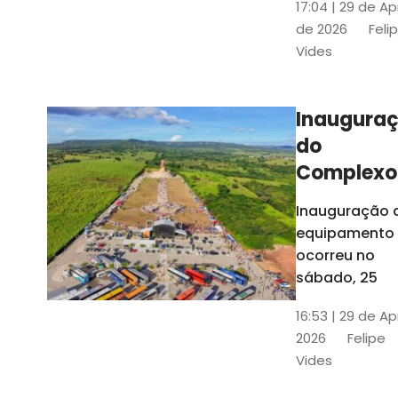
17:04 | 29 de Ap
novos gestor
de 2026
Feli
que irão
Vides
governar os
três municípi
até 31 de
Inaugura
dezembro de
do
2028
Complexo
Menina
Inauguração 
Benigna
equipamento
atraiu ce
ocorreu no
30 mil
sábado, 25
visitantes
16:53 | 29 de Ap
2026
Felipe
Vides