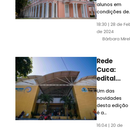
até 4 de
alunos em
março
condições de
vulnerabilida
18:30 | 28 de Fe
social. Podem
de 2024
se inscrever
Bárbara Mire
estudantes
matriculados
em cursos
Rede
presenciais d
Cuca:
graduação d
Universidade
edital
seleciona
Um das
400
novidades
jovens
desta edição
para
é a
ampliação
vagas de
16:04 | 20 de
do número de