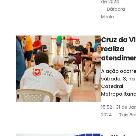
de 2024
e a Rede
Bárbara
Conheciment
Mirele
Social (RCS)
Cruz da V
realiza
atendime
médicos
A ação ocorre
gratuitos
sábado, 3, na
Fortaleza
Catedral
Metropolitana
Fortaleza,
15:52 | 31 de Ja
localizada no
2024
Taís Ba
Centro da Cap
A entrada ser
pela rua Sobr