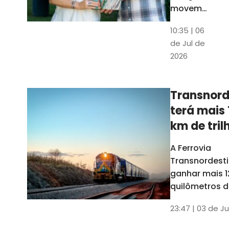
movem
os dados
10:35 | 06
em mais
de Jul de
uma
2026
edição
belíssima
do
Transnord
Anuário
terá mais 
do Ceará
km de tril
ainda est
A Ferrovia
Transnordesti
ganhar mais 1
quilômetros de
até o fim do 
23:47 | 03 de Ju