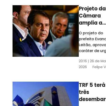
Projeto da
Câmara
amplia a
estrutura
O projeto do
administr
prefeito Evan
de Fortal
Leitão, apro
caráter de ur
foi aprovado
20:16 | 26 de M
caráter de ur
2026
Felipe 
TRF 5 terá
três
desembar