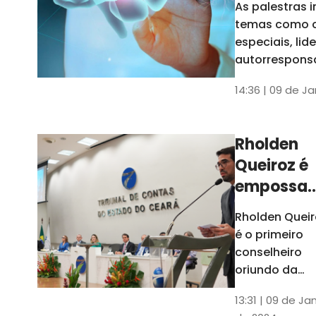
As palestras 
trabalho
temas como 
especiais, lid
autorrespons
e práticas ES
14:36 | 09 de J
ambientes
corporativos
Rholden
Queiroz é
empossa
president
Rholden Queir
do TCE
é o primeiro
Ceará
conselheiro
oriundo da
carreira do
13:31 | 09 de Ja
Ministério