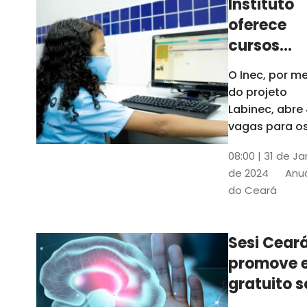
Instituto
oferece
cursos
gratuitos
O Inec, por me
para
do projeto
crianças 
Labinec, abre
jovens em
vagas para o
cursos de
Maracan
08:00 | 31 de Ja
robótica, jog
de 2024
Anuá
digitais e
do Ceará
desenvolvime
de aplicativos
Confira
Sesi Cear
promove 
gratuito s
saúde men