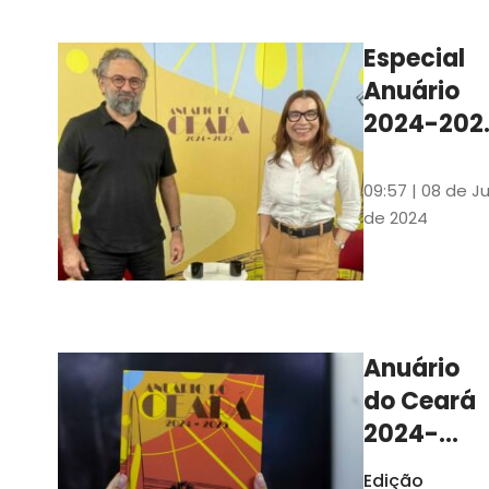
Ilustrações s
assinadas pe
Especial
artista plásti
Anuário
Carlus Camp
2024-202
assista no
YouTube 
09:57 | 08 de Ju
nas
de 2024
platafor
de
streamin
Anuário
do Ceará
2024-
2025
Edição