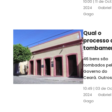
10:00 | 11 de Oc
de
2024
Gabriel
responsabili
Gago
do Instituto d
Patrimônio
Histórico e
Qual o
Artístico Naci
processo 
(Iphan)
tombame
de bens p
46 bens são
Governo 
tombados pe
Estado?
Governo do
Ceará. Outros
dois estão e
10:49 | 03 de O
processo de
2024
Gabriel
tombamento,
Gago
no Crato e ou
em Senador