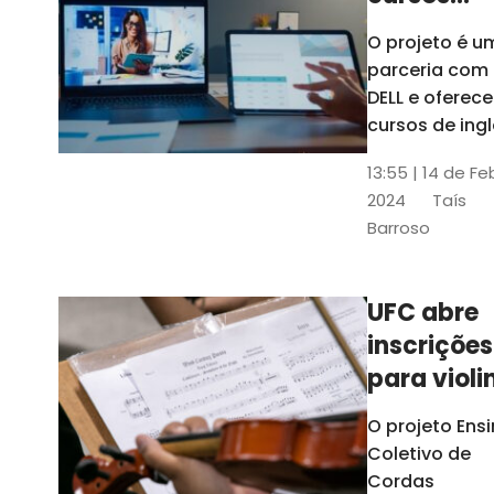
gratuitos
O projeto é u
para
parceria com
profission
DELL e oferece
da
cursos de ingl
produção de
educação
13:55 | 14 de Fe
conteúdo
2024
Taís
acessível,
Barroso
informática
prática, dentr
outras opçõe
UFC abre
inscrições
para violi
viola
O projeto Ens
erudita,
Coletivo de
violoncelo
Cordas