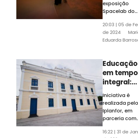
com
exposição
Tribunais de
definição
Spacelab do
Contas
Brasil, laborat
10k
20:03 | 05 de F
itinerante co
de 2024
Mari
projeções
Eduarda Barros
cinematográf
Educação
em tempo
integral:
Fortaleza
Iniciativa é
recebe
realizada pel
proposta
Iplanfor, em
de
parceria com
o coletivo
cidadãos
16:22 | 31 de Jan
Delibera Brasil