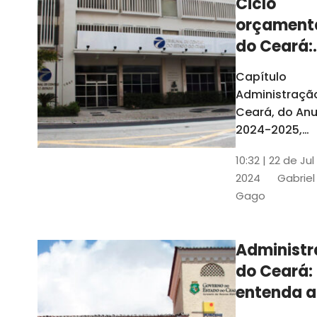
Ciclo
orçament
do Ceará:
entenda a
Capítulo
elaboraç
Administraçã
do conte
Ceará, do Anu
2024-2025,
detalha as et
10:32 | 22 de Jul
do Ciclo
2024
Gabriel
Orçamentário
Gago
Conteúdo é
elaborado c
Seplag e TCE
Administ
do Ceará:
entenda a
diferença