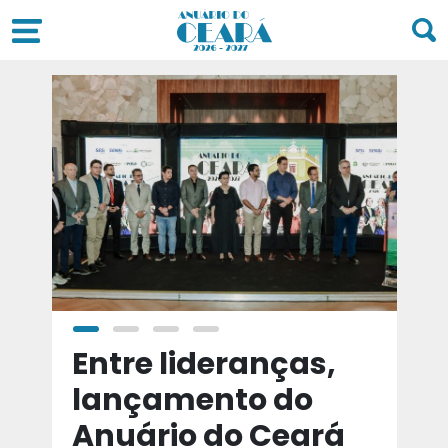
a
Entre lideranças,
T
a
lançamento do
t
Anuário do Ceará
d