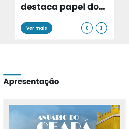
destaca papel do
e
Cariri para Estado
‹
›
Ver mais
Apresentação