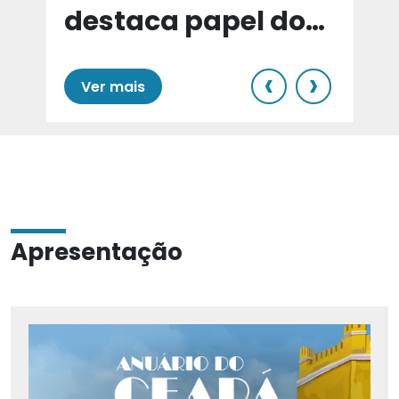
destaca papel do
e
Cariri para Estado
‹
›
Ver mais
Apresentação