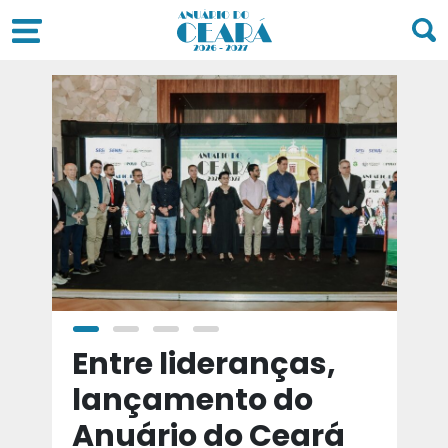
a
Entre lideranças,
T
a
lançamento do
t
Anuário do Ceará
d