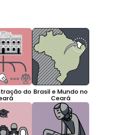
tração do
Brasil e Mundo no
eará
Ceará