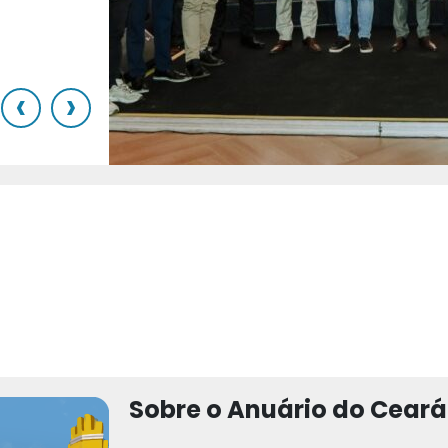
o
‹
›
Sobre o Anuário do Ceará