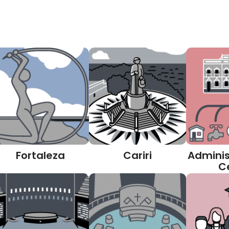
Fortaleza
Cariri
Adminis
C