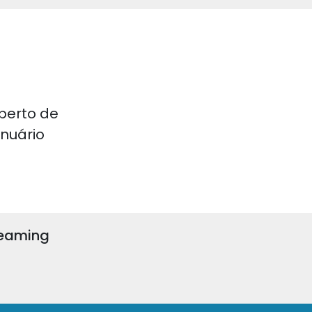
perto de
 Anuário
reaming