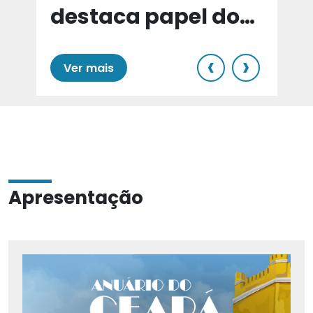
destaca papel do
e
Cariri para Estado
‹
›
Ver mais
Apresentação