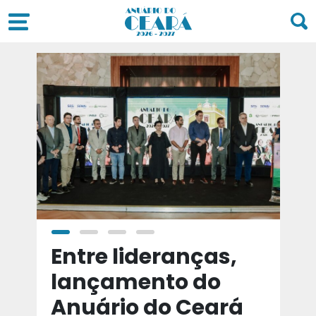
a
Entre lideranças,
T
a
lançamento do
t
Anuário do Ceará
d