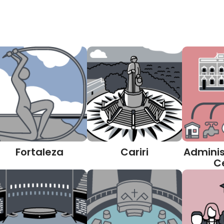
Fortaleza
Cariri
Adminis
C