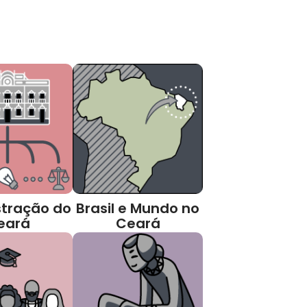
tração do
Brasil e Mundo no
eará
Ceará