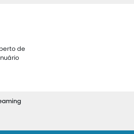
perto de
 Anuário
reaming