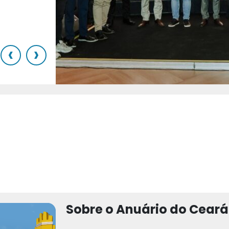
o
‹
›
Sobre o Anuário do Ceará