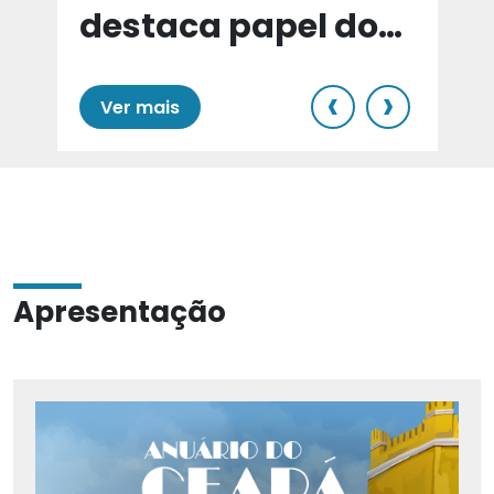
destaca papel do
e
Cariri para Estado
‹
›
Ver mais
Apresentação