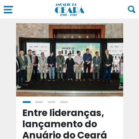
a
Entre lideranças,
T
a
lançamento do
t
Anuário do Ceará
d